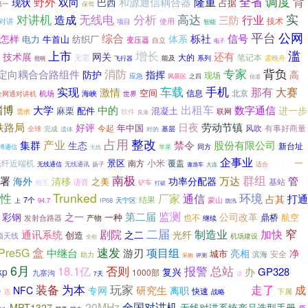
调度
隆重
全省
背
野外
双向
和源通信耦合器
现状
巴西
占据
第一
保驾
对讲机
无线电
分析
高达
实
造成
三防
行业
技术
对讲
使用
项目
智能
公网
平台
综合
栎社
信号
怎样
体系
电力
牛首山
纺织厂
变压器
自立
电子
上市
滥
增长
还有
技术展
网关
大的
笔记本
无需
系列
能及
孟晚舟
飞行器
照明
专家
背负
消防
定向耦合合路组件
防护
指挥
高
现场
应急
风景区
之四
信道
手机
实现
车载
那有
大赛
激情
空间
北京
机场
信息
全网通对讲机
海峡
世界
出租车
淄博
中的
大学
数字通信
进一步
麻栗
配件
混凝土
联网
需求
软件
良港
铁路局
日夜
劳动节镇
好评
年中国
今起
风吹
有事好商量
完成
基层
全球
遗体
对的
占用
整改
产业
集群
禁令
股份有限公司
生态
新台址
博通信
苹果
同方
无线
企事业
挪移
景区
小米
一
光纤近端机
南方
覆盖
无线通信
无线通讯
扬子
遨游车
大连
适合
南极
群组
署
万达
管
海外
清移
功率分配器
之美
基站
相互
语音
铲车
打破
性
Trunked
环境
厂家
通信
打通
占其
结果
7个
天宁区
蒙山
上
94.7
IP68
防汛
监测
第二届
彩钢
之一
公司改革
一种
鼎桥
航空
发射合路器
也不
产物
继续
二届
窄
剧院
制造业
加快
通讯系统
之二
光纤
创造
顶天线
机场建设
全创
盒
速发
Pre5G
项目组
中继台
游刃
亮相
净
城市
安全
助力
滨海
采购
评测
6月
否则
报警
18.1亿
总站
办
GP328
kp
复兴
1000部
九寨沟
7天
话
装备
玩家
走了
为本
成
研究生
NFC
专网
离职
0
快速
下属
遇
新趋势
战略
全国对讲机
20MHz
MPT1327
无线对讲系统产品选型手册