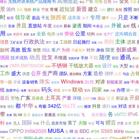
高潮迭起
金奖
无线对讲系统产品规格书
当地
公告
广告
继台
互通
简单
春运
超短波
景
新晋
建立
国内
按照
常规
宁波
进行
地铁
林业
发射
加
无忧
少的
时
领导者
陕西省
专用
只是
成果展
不断
千元
新品
哪个
耐用
大于
大火
线
并且
并被
直放站
渗透
年度
期间
安保
新标
年春运
会对
转型
无管局
志军
用
公里
全新
劳动
定向耦合器
电用
结构
诠释
生产厂
单双号
内存
位列
安防
发展
行政执法
主体
用到
清楚
日起施行
进展
工信部
工矿企业
用于
工业
实施
方法
创新成果
高效
股东
如何
隙更
客户
为你
对外
智慧
同比
身份
千家万户
动员
批复
随便
通讯
强国
技术成熟
不情愿
不能
手持
英烈
无线对讲
通信
不锈钢
干线放大器
设计
DMR-BWT820GK
大型
企
有用
宋心军
雨棚
港口
数据
工作
盛大
生产商
公开
造价
团队
方案
占
强悍
供货
太原
与众
通信网络
降实
Windows
对讲
中
带一路
设备销售
智能家居
开展
ZiLTE
墨西哥
保障
码头
四家
联动
线
办理
构
急救中心
研发
统一
单中继
项目建设
室内
海事
高峰
六楼
开
广东
土耳其
最后
产量
空地
详细
论道
高保真
听证会
凉山
品牌
门铃
都
中华
342亿
VoLTE
抖音
对话
有极
遭到
变革
频谱
喻红
筹备
琼州
化
组图
各
带
IPv6
无
eMTC
多大
新遴选
飞
东方通信
SL1M
滑雪板
每时每刻
冬奥
奠基仪式
国际
赠言
什么
害了
利
大咖
可与
无人
批发市场
世
从未
合作
厅里
约谈
非法
MUSA
S565
OPPO
India2020
SDC
III
5GHz
频
4FSK
怎
Q
Massive
2.6GHz
了
CloudPTT
1
国际合作
范围
云南省
理顺
18日