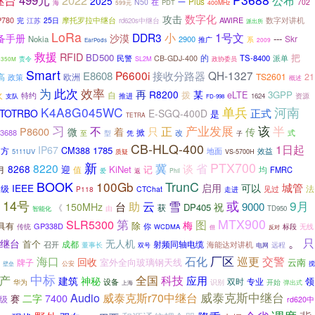
中继台
499元
2022
公布
2025
一
Plus
N50
在
702
PDT
海
599元
400MHz
数字化
攻击
AWIRE
数字对讲机
P780
完
江苏
25日
摩托罗拉中继台
rd620s中继台
派出所
LoRa
1号文
DDR3
小
备手册
沙漠
---
Skr
Nokia
2900
系
推广
2009
EarPods
救援
RFID
BD500
把
的
民警
TS-8400
派单
CB-GDJ-400
责令
SL2M
政协委员
350M
Smart
P6600i
QH-1327
E8608
接收分路器
高
欧洲
TS2601
21
政策
概述
此次
效率
为
再
某
R8200
eLTE
3GPP
火
自
拨
特约
资源
推进
1624
支队
FD-998
单兵
K4A8G045WC
河南
正式
TOTRBO
E-SGQ-400D
是
TETRA
习
不
产业发展
该
半
正
P8600
只
微
着
传
3688
掀
改
至
凭
式
型
子
CB-HLQ-400
1日起
IP67
CM388
1785
方
地面
效益
5111UV
质疑
VS-5700H
PTX700
新
冀
8220
省
谈
8268
迎
KiNet
记
月
值
均
FMRC
爱
返
Phil
BOOK
TrunC
100Gb
城管
IEEE
启用
可以
级
法
见过
P118
CTChat
走进
14号
雪
或
9月
助
云
台
9000
150MHz
祝
DP405
《
获
智能化
由
TD950
MTX900
第
SLR5300
图
梅
具有
除
GP338D
你
标段
无线
传统
WCDMA
但
反对
。
只
继台
无人机
首个
射频同轴电缆
成都
海能达对讲机
召开
董事长
远程
双号
电网
厂区
海口
石化
巡更
交警
回收
室外全向玻璃钢天线
云南
牌子
壁垒
公安
搅
中标
产
全国
科技
建筑
应用
神秘
专业
领
双时
设备
开始
华为
识别
弹出式
上海
威泰克斯中继台
Audio
威泰克斯r70中继台
7400
二字
赛
0级
rd620中