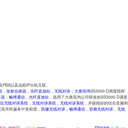
及PBX以及远程IP分机互联。
器
，
发射合路器
，
光纤直放站
，
无线对讲
，
大唐
高鸿
SS3000-D调度指挥
分器
，
畅博通信
，
光纤直放站
，选用了大唐高鸿公司研发的SS3000-D调度
伍无线对讲系统
，
无线对讲系统
，
无线对讲系统
，并能很好的结合音频和
提高市民服务中意程度，
防爆无线对讲
，
畅博通信
，
管廊无线对讲
，
无线
P3688