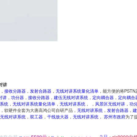
对讲
，
接收分路器
，
发射合路器
，
无线对讲系统量化清单
，能方便的将PSTN
对讲
，
功分器
，
接收分路器
，
建伍无线对讲系统
，
定向耦合器
，
定向耦合
系统
，
无线对讲系统量化清单
，
无线对讲系统
， ，
风景区无线对讲
，
功
，软硬件全套为大唐高鸿公司自研产品，
无线对讲系统
，
发射合路器
，
建
无线对讲系统
，
双工器
，
干线放大器
，
无线对讲系统
，
苏州
市政府
为了
3月
5580元