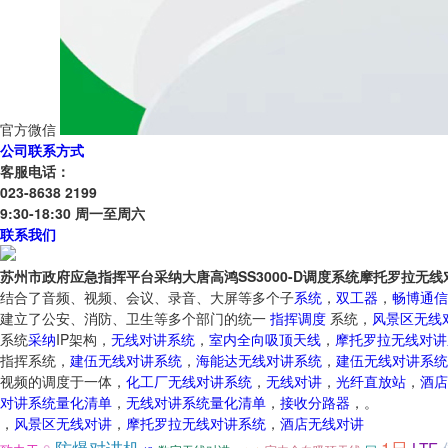
官方微信
公司联系方式
客服电话：
023-8638 2199
9:30-18:30 周一至周六
联系我们
苏州市政府应急指挥平台采纳大唐高鸿SS3000-D调度系统摩托罗拉无线
结合了音频、视频、会议、录音、大屏等多个子
系统
，
双工器
，
畅博通信
建立了公安、消防、卫生等多个部门的统一
指挥
调度
系统，
风景区无线
系统
采纳
IP架构，
无线对讲系统
，
室内全向吸顶天线
，
摩托罗拉无线对讲
指挥系统，
建伍无线对讲系统
，
海能达无线对讲系统
，
建伍无线对讲系统
视频的调度于一体，
化工厂无线对讲系统
，
无线对讲
，
光纤直放站
，
酒店
对讲系统量化清单
，
无线对讲系统量化清单
，
接收分路器
，。
，
风景区无线对讲
，
摩托罗拉无线对讲系统
，
酒店无线对讲
防爆对讲机
1日