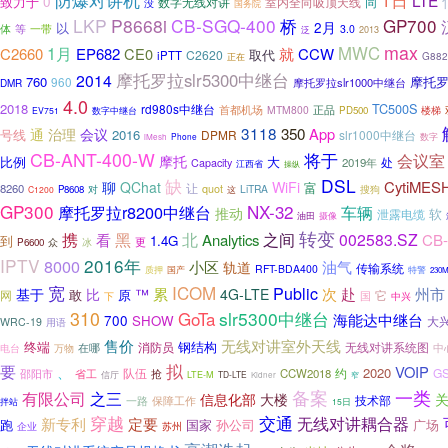
LTE
致力于
0
数字无线对讲
同
室内全向吸顶天线
没
国务院
LKP
P8668i
CB-SGQ-400
GP700
桥
2月
以
等
一带
体
3.0
泛
2013
max
1月
MWC
C2660
EP682
CE0
就
CCW
取代
C2620
iPTT
G882
正在
摩托罗拉slr5300中继台
2014
760
摩托
960
摩托罗拉slr1000中继台
DMR
4.0
2018
TC500S
rd980s中继台
首都机场
MTM800
正品
楼梯
数字中继台
PD500
EV751
3118
350
治理
App
通
会议
2016
号线
DPMR
slr1000中继台
Phone
数字
iMesh
CB-ANT-400-W
将于
会议室
摩托
比例
大
处
2019年
Capacity
江西省
操纵
DSL
缺
聊
CytiMES
QChat
WiFi
让
富
8260
quot
LiTRA
搜狗
P8608
对
C1200
这
GP300
NX-32
摩托罗拉r8200中继台
车辆
推动
软
泄露电缆
油田
摄像
转变
黑
携
北
之间
002583.SZ
看
Analytics
CB-
到
1.4G
众
冰
更
P6600
IPTV
2016年
8000
小区
油气
轨道
传输系统
RFT-BDA400
特警
质押
国产
230
宽
ICOM
Public
累
次
赴
州市
基于
比
™
4G-LTE
敢
原
网
它
国
下
中兴
310
GoTa
slr5300中继台
海能达中继台
700
SHOW
大
WRC-19
用语
售价
无线对讲室外天线
钢结构
终端
消防员
无线对讲系统图
在哪
中
电台
万物
要
拟
VOIP
、
2020
队伍
约
G
邵阳市
CCW2018
省工
抢
信厅
LTE-M
TD-LTE
窄
Kidner
一类
备案
有限公司
之三
信息化部
大楼
技术部
一路
保障工作
拌站
15日
穿越
交通
无线对讲耦合器
定要
新专利
国家
孙公司
跑
广场
企业
苏州