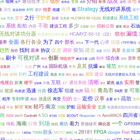
战友
介绍
低价
通信技术
落地
组网
标准
定位
变身
去年
生产
发布会
这些
优势
Strategy
无线对讲系统
有序
湖南
组委
材料
统建
概
强
爱护
楼宇
振奋精神
之行
守护者
系统工程
坚守
和源通信
耳机
刻录
HLCTAYZ-50-12(22)
北美洲
加速
不敬
多少
系统
船舶
建设工程
石油
招标公告
内容
首次
威海
能达
公安部
城区
无线对讲功分器
漏缆
联创
HCAAYZ-50-12（22）
和源通信功率分配器
各行各业
为了
全面
频率
部长
下一代
心求
话题
四个
r70中继台
报导海
俊知
趋势
找到
协议
促进
建造
调研
原来
风景
多媒体
报价
巡检
清楚
可视对讲
刷卡
创新
综合体
制作
宽带
钢盔铁甲
解决方案
山西
协同
行业
蜂语
及其
规范
抗爆
国际机场
应用于
广州
业集群
短波
作为
党中央
解决
跨域
畅
火场
工程建设
领
建设
归档
居民
促销
挑选
无线对讲蘑菇头天线
希望
小白
限行
延安
我们
清晰
互联
实用
签
央电视台
楼宇
通信系统
距离
紫燕
裁员
引领
互联网
工厂
星光
徐志军
福
可靠
轻
青岛市
迅速
能源
组建
分路
建
他用
54所
要
向前进
庭
别的
近些
议事
疏散
专利申请
涉及区
程序
再受
五一
去看
室外
阅兵
松下
轻巧
南京
运输安全
解密
护航
功能
军民
瓦房
炼成
年薪
和源通信室内全向吸
四川省
间
4.5G
AeroMACS
Control4
33项
5100
SCOUT
Responder
ISDN
1号
MSTP
海南
到场
一个
行将
着力
缉私
廊坊
GP338l
景德镇市
耦合器
界级
依托
28181
FPGA
巨头
First
700M
MOTO
Google
TE3
200
8月
WRC-15
电离层
1.8GHz
9日
甚么
Hytera
eLTE-DSA
试行
8日