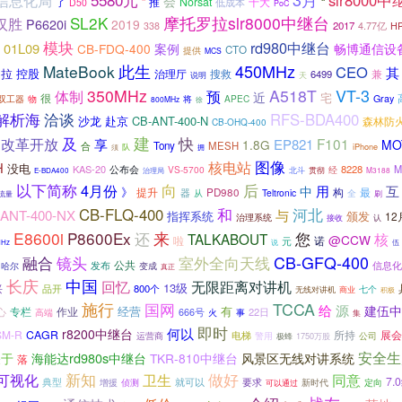
slr8000
信息化局
会
”
推
Norsat
十大
“
低成本
了
D50
PoC
SL2K
摩托罗拉slr8000中继台
汉胜
P6620i
2019
2017
4.77亿
338
H
模块
rd980中继台
01L09
CB-FDQ-400
案例
畅博通信设
CTO
提供
MCS
此生
450MHz
MateBook
CEO
其
罗拉
控股
治理厅
搜救
兼
6499
天
说明
VT-3
350MHz
A518T
体制
预
近
宅
很
物
APEC
Gray
双工器
将
800MHz
徐
解析海
洽谈
RFS-BDA400
赴京
CB-ANT-400-N
沙龙
森林防
CB-OHQ-400
建
及
改革开放
快
F101
享
EP821
1.8G
MO
Tony
MESH
合
队
iPhone
拥
须
图像
核电站
H
没电
KAS-20
8228
M
公布会
VS-5700
经
北斗
贯彻
M3188
E-BDA400
治理局
以下简称
4月份
向
后
用
互
中
》
提升
构
器
PD980
最
Teltronic
从
全
刷
流量
河北
CB-FLQ-400
和
ANT-400-NX
与
指挥系统
颁发
12
治理系统
接收
认
E8600i
P8600Ex
来
还
您
TALKABOUT
核
@CCW
啦
诺
元
伍
MHz
说
CB-GFQ-400
融合
镜头
室外全向天线
公共
信息化
发布
哈尔
变成
真正
长庆
中国
无限距离对讲机
回忆
13级
兴
品开
800个
七个
无线对讲机
商业
积极
施行
国网
TCCA
给
源
建伍中
经营
有
专栏
作业
心
22日
666号
事
高端
火
集
即时
何以
r8200中继台
SM-R
CAGR
所持
展会
运营商
电梯
警用
极蜂
1750万股
公司
安全生
海能达rd980s中继台
关于
TKR-810中继台
风景区无线对讲系统
落
可视化
新知
做好
卫生
同意
7.
典型
要求
增援
就可以
新时代
定向
侦测
可以通过