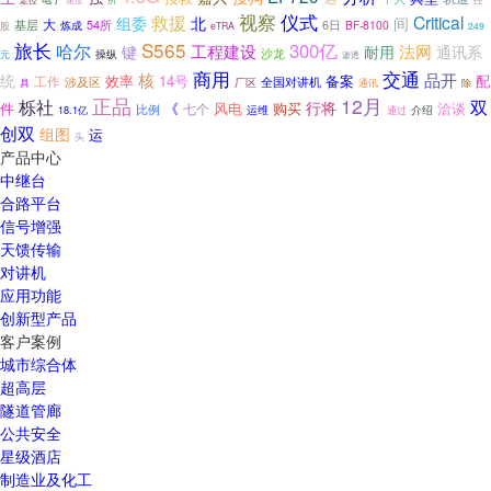
救援
视察
仪式
Critical
组委
北
间
基层
大
54所
炼成
6日
BF-8100
股
eTRA
249
S565
旅长
300亿
哈尔
工程建设
法网
通讯系
键
耐用
操纵
沙龙
元
渗透
商用
交通
统
核
品开
效率
14号
备案
工作
配
涉及区
全国对讲机
具
厂区
通讯
除
正品
12月
栎社
双
行将
《
风电
购买
件
洽谈
比例
七个
运维
介绍
18.1亿
通过
创双
组图
运
头
产品中心
中继台
合路平台
信号增强
天馈传输
对讲机
应用功能
创新型产品
客户案例
城市综合体
超高层
隧道管廊
公共安全
星级酒店
制造业及化工