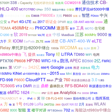
CB-
通信技术
338
CCW2018
5700H
Capacity
无线对讲功分器
铁路局
0
HLQ-400
350
摩托罗拉slr5300中继
MOTOTRBO
分量级
EP821
海能达中继台
智慧
中兴
台
P8600Ex
无线
P8600
E8608
畅博通信设备手册
全
PD500
宏拓
实现
通
公安
Part
4G-LTE
听证会
2017
DPMR
CB-ANT-400-NX
能达
M3688
轻
系统
450MHz
PHICOMM
遨游车
TDMA
工具
住宅楼
MOTO
POI
数字
软
江苏
9000
中移
2019
C1200
致
800MHz
MateBook
VoLTE
赴京
雪
5111UV
来
CB-ANT-400-W
eLTE
ICOM
清楚
力于
ZiLTE
EarPods
350M
WCDMA
》
Relay
摩托罗拉r8200中继台
100Gb
苏州
非法
SL2M
飞
Tony
经
LiTRA
提供
rd980s中继台
TD950
电网
WiFi
项目建设
HP780
防汛
APEC
2亿
P8608
WRC-19
PTX700
BD500
FMRC
线
342亿
Google
电力
第
VOIP
666号
推进
泄露电缆
董事长
平台
运营商
--2015
KiNet
150MHz
Mini
slr1000中继台
新吉信
2016
230MHz
8268
CB-GFQ-400
调研
CloudPTT
产业
760
3.0
FD-998
P6600
和源通信耦合器
1.8G
iMesh
TC500S
鼎桥
RFS-BDA400
DMR
效益
森林防火
和源通信功率分
VT-3
eMTC
1624
Analytics
配器
iPhone
应用
IP67
极蜂
Phil
DP405
3000M
、
聊
指挥系统
冀
TALKABOUT
CB-FLQ-400
股份有限公司
半
IPv6
你
泛
TOANY
方
1号
WLAN
LoRa
01L09
quot
2月
NX-32
24372台
火
直放站
物
某
2900
智能
楼宇对讲
702
海能达rd980s中继台
G882
宽
8000
问
RFT-BDA400