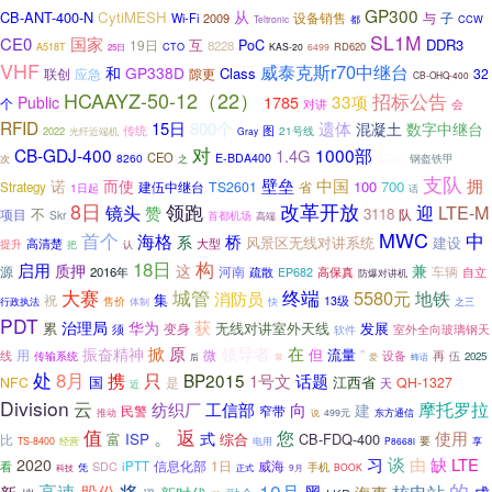
GP300
从
CB-ANT-400-N
CytiMESH
与
子
Wi-Fi
2009
设备销售
CCW
Teltronic
都
SL1M
国家
CE0
PoC
DDR3
19日
互
8228
A518T
RD620
CTO
KAS-20
6499
25日
VHF
威泰克斯r70中继台
和
GP338D
Class
应急
隙更
32
联创
CB-OHQ-400
HCAAYZ-50-12（22）
招标公告
33项
1785
Public
个
会
对讲
RFID
15日
800个
遗体
混凝土
数字中继台
传统
图
2022
光纤近端机
21号线
Gray
对
CB-GDJ-400
1000部
1.4G
CEO
8260
E-BDA400
钢盔铁甲
之
5GHz
次
支队
壁垒
中国
拥
诺
而使
100
700
建伍中继台
TS2601
省
Strategy
1日起
话
8日
改革开放
领跑
LTE-M
镜头
迎
赞
不
3118
项目
队
Skr
首都机场
高端
MWC
首个
海格
中
桥
系
建设
风景区无线对讲系统
大型
高清楚
提升
认
把
构
18日
启用
这
兼
质押
源
河南
车辆
2016年
自立
疏散
EP682
高保真
防爆对讲机
大赛
城管
终端
5580元
地铁
消防员
集
祝
13级
售价
之三
行政执法
体制
快
PDT
获
治理局
华为
无线对讲室外天线
发展
累
变身
须
室外全向玻璃钢天
软件
在
掀
原
领导者
振奋精神
但
用
微
流量
”
线
设备
再
传输系统
伍
2025
后
常
爱
蜂语
处
8月
只
携
BP2015
话题
1号文
江西省
NFC
国
是
QH-1327
天
近
Division
云
摩托罗拉
纺织厂
工信部
向
建
民警
窄带
推动
东方通信
说
499元
。
返
值
您
使用
式
富
ISP
综合
CB-FDQ-400
比
要
电用
享
TS-8400
经营
P8668i
谈
习
由
缺
LTE
2020
信息化部
1日
看
SDC
iPTT
威海
手机
凭
BOOK
科技
正式
9月
的
高速
将
10月