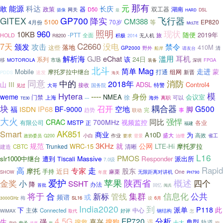
那有
科达
元
能源
敢
长庆
政策
器
双工器
湖南
D50
网关
摄像
最
DSL
HARD
GITEX
GP700
飞行器
降实
CM388
5100
70岁
EP820
等
4月份
McLTE
照明
现状
960
10KB
随便
2019年
-PTT
全面
HOLD
积极
旅
R8200
2014
无人机
7天
C2660
没电
颁发
攻击
禁令
410M
这些
落地
GP2000
野外
清
船岸
请友台
耳机
解析海
GJB
eChat
滥用
该
24日
系列
移
市场
MOTOROLA
FPGA
装备
深圳
北斗
简单
Mag
走进
Mobile
蒙
摩托罗拉中继台
打通
组网
新晋
PDDS
速发
海关
同意
消防
中的
2018年
III
山
Control4
ADSL
接收
特警
大哥
见过
国务院
Hytera
----
模
身份
weme
NMEA
门禁
徐
会议室
可以
上海
---
海外
离职
TE30
耦合器
块
召开
G500
IP68
空地
福
ISDN
BF-9000
脚
完
趋势
事
联动
大火
强悍
同比
CRAC
700MHz
视频监控
有限公司
MSTP
各业
正
福建
Smart
AK851
商业
A10D
为
盛大
高效
省工
小白
作业
治理
政协委员
Q200
要求
背景
3KHz
规范
就
公网
WRC-15
LTE-Hi
摩托罗拉
Trunked
清晰
CBTC
建造
L16
PMOS
slr1000中继台
遭到
Massive
Responder
派出所
Tiscali
7.0级
Rapid
高
走
专家
摩托
股东
近日
手持
麻栗
无限距离对讲机
One
SHOW
年度
PH790
爱护
苹果
陕西省
概述
四个
金奖
小
SSHT
降
办法
回忆
首批
阅兵
将于
集群
信息化
合
管线
公共
新标
或
频谱
梅
SL16
6月
3000GHz
设
India2020
到
派单
P118
此
下
中心
主体
Connected
好评
钢结构
WiMAX
取代
怎
4.5G
分析
EP720
生
强
嘉兴
搜狗
搜救
遇
典型
轨道
十大
控
电子
所
定位
速度