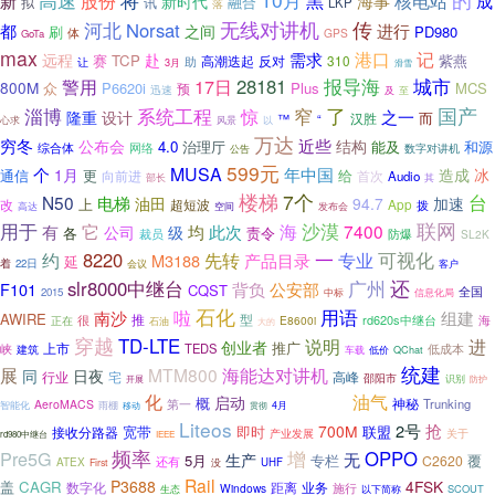
股份
黑
核电站
新
海事
成
新时代
融合
拟
讯
LKP
落
无线对讲机
传
河北
Norsat
都
进行
之间
刷
PD980
体
GPS
GoTa
max
港口
记
需求
赴
远程
赛
TCP
反对
310
紫燕
高潮迭起
助
让
3月
滑雪
警用
17日
28181
报导海
城市
800M
众
P6620i
Plus
MCS
预
迅速
及
至
国产
淄博
系统工程
窄
了
惊
之一
隆重
设计
而
汉胜
™
“
心求
风景
以
万达
穷冬
近些
公布会
结构
4.0
能及
和源
治理厅
综合体
网络
数字对讲机
公告
599元
MUSA
个
年中国
1月
造成
冰
通信
更
给
向前进
首次
Audio
部长
其
楼梯
7个
台
N50
电梯
加速
油田
94.7
上
App
改
超短波
拨
高达
空间
发布会
用于
联网
它
海
沙漠
7400
有
均
此次
公司
级
责令
各
裁员
防爆
SL2K
一
约
8220
专业
可视化
先转
M3188
产品目录
延
着
22日
会议
客户
广州
还
slr8000中继台
F101
背负
公安部
CQST
全国
2015
中标
信息化局
石化
用语
啦
南沙
组建
AWIRE
型
很
推
rd620s中继台
海
正在
E8600i
石油
大的
穿越
TD-LTE
说明
进
创业者
推广
上市
峡
TEDS
低成本
建筑
QChat
车载
低价
统建
展
MTM800
海能达对讲机
同
日夜
行业
宅
高峰
邵阳市
开展
识别
防护
化
油气
GSM-R
启动
概
神秘
第一
Trunking
AeroMACS
智能化
雨棚
4月
移动
贯彻
Liteos
抢
2号
700M
宽带
即时
接收分路器
联盟
产业发展
关于
rd980中继台
IEEE
频率
Pre5G
增
OPPO
无
生产
5月
专栏
覆
C2620
还有
ATEX
没
UHF
First
Rail
P3688
4FSK
盖
CAGR
数字化
距离
业务
Windows
施行
以下简称
SCOUT
生态