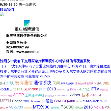
9:30-18:30 周一至周六
联系我们
沈阳东中街有了交通应急指挥调度中心对讲机信号覆盖系统
（ ）：沈阳东中街有了交通应急指挥调度中心 12月24日，由大东区政府
投资，东中街商业区开辟建设治理办公室及大东交警大队共同推进建设的
东中街交通应急 指挥调度 中心正
通信系统
畅博通信
中软
民间
调度
贵州
对讲机
数字无线对讲
室内全向吸顶天线
2013
IPTV
4.77亿
SLR5300
同方
400MHz
TETRA
EV751
自
350MHz
摩托罗拉
3GPP
Kidner
技术
全网通对讲机
CTChat
解决方案
slr8000中继台
K4A8G045WC
MESH
Phone
通信
CB-SGQ-400
20MHz
E-SGQ-400D
TrunC
002583.SZ
TCCA
MTX900
P6600i
2018
Nokia
VS-5700
VS-
@CCW
GP328
Inmarsat
治理系统