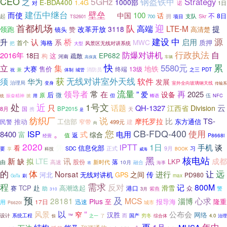
CEO
5GHz
钢盔铁甲
Strategy
之
E-BDA400
1000部
1.4G
对
诺
1日
建伍中继台
壁垒
而使
100
省
中国
话
不
8日
起
拥
支队
项目
Skr
TS2601
700
迎
首都机场
队
高端
LTE-M
提
领跑
改革开放
3118
赞
镜头
高清楚
源
桥
建设
中
升
认
启用
系
MWC
质押
海格
首个
把
大型
风景区无线对讲系统
行政执法
防爆对讲机
自
2016年
EP682
18日
这
疏散
构
河南
高保真
车辆
快
5580元
累
立
集
地铁
售价
大赛
终端
13级
PDT
兼
消防员
之三
祝
体制
城管
获
无线对讲室外天线
须
华为
软件
发展
治理局
室外全向玻璃钢天线
变身
传输系
流量
再
领导者
常
”
在
2025
爱
设备
后
微
原
但
振奋精神
伍
NFC
掀
用
蜂语
统
处
近
1号文
云
只
话题
QH-1327
江西省
Division
8月
国
BP2015
携
天
是
纺织厂
说
比
TS-
摩托罗拉
工信部
民警
推动
窄带
建
东方通信
499元
向
您
。
CB-FDQ-400
使用
ISP
式
电用
8400
富
综合
返
值
P8668i
经营
2020
1日
iPTT
凭
手机
谈
看
信息化部
正式
9月
习
要
SDC
享
科技
威海
BOOK
核电站
黑
新
LTE
讯
成都
缺
拟
LKP
股份
落
由
高速
新时代
10月
融合
将
海事
体
的
远
Norsat
进行
让
之间
传
河北
无线对讲机
GPS
PD980
max
GoTa
刷
需求
程
反对
800M
记
TCP
赴
高潮迭起
滑雪
赛
众
助
港口
警
紫燕
3月
310
预
及
28181
MCS
心求
淄博
Plus
至
报导海
隆重
迅速
用
17日
城市
P6620i
“
以
风景
公布会
窄
汉胜
网络
系统工程
而
设计
™
国产
穷冬
4.0
之一
了
综合体
治理
惊
年中