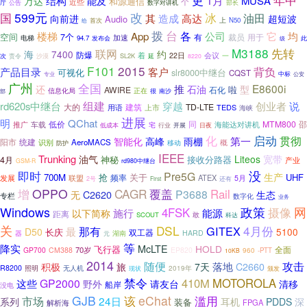
更
1月
结构
MUSA
万达
能及
和源通信
个
近些
数字对讲机
厅
公告
部长
国
599元
改
冰
油田
造成
高达
其
向前进
超短波
Audio
上
首次
N50
给
拨
台
楼梯
App
各
公司
它
均
7个
空间
用于
加速
有
裁员
电梯
94.7
发布会
此
级
M3188
先转
联网
海
7400
约
防爆
会议
着
22日
次
SL2K
一
责令
沙漠
延
8220
F101
2015
背负
产品目录
客户
slr8000中继台
可视化
CQST
专业
中标
公安
广州
全国
E8600i
推
型
还
石油
啦
AWIRE
石化
正在
信息化局
很
部
南沙
组建
rd620s中继台
穿越
创业者
说
大的
建筑
TD-LTE
用语
上市
TEDS
海峡
进展
明
QChat
低价
MTM800
邵
车载
同
海能达对讲机
推广
宅
行业
开展
日夜
低成本
化
启动
贯彻
第一
智能化
高峰
雨棚
阳市
统建
AeroMACS
概
识别
移动
防护
IEEE
Trunking
油气
Liteos
宽带
神秘
接收分路器
4月
产业
GSM-R
rd980中继台
没
即时
Pre5G
生产
700M
抢
关于
UHF
频率
ATEX
发展
联盟
5月
2号
First
还有
增
OPPO
CAGR
覆盖
Rail
P3688
C2620
无
生态
专栏
数字化
业务
Windows
网
政策
4FSK
摄像
施行
能源
以下简称
距离
敢
SCOUT
科达
关
DSL
4月份
那有
GITEX
最
D50
5100
长庆
双工器
HARD
器
湖南
元
等
降实
McLTE
HOLD
飞行器
全面
70岁
GP700
CM388
EP820
960
-PTT
10KB
2014
随便
落地
攻击
积极
旅
7天
C2660
R8200
照明
无人机
现状
2019年
颁发
禁令
410M
MOTOROLA
GP2000
这些
野外
请友台
清移
船岸
没电
GJB
eChat
滥用
市场
该
24日
耳机
系列
PDDS
深
装备
解析海
FPGA