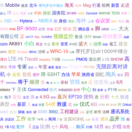
Mobile
海关
Mag
走进
圳
北斗
打通
组网
新晋
速发
摩托罗拉中继台
简单
III
国务院
weme
接收
中的
TE30
见过
2018年
蒙山
同意
Control4
大哥
特警
门
ADSL
海外
---
会议室
NMEA
Hytera
消防
身份
徐
福
离职
上海
可以
禁
----
模块
脚
BF-9000
大火
联动
完
召开
趋势
耦合器
ISDN
IP68
空地
G500
事
CRAC
视频监控
有限公司
政协委员
正
各业
强悍
700MHz
Smart
同比
福建
MSTP
小白
盛大
AK851
建造
治理
省工
要求
背景
商业
A10D
Q200
作业
为
高效
摩托罗拉slr1000中继台
WRC-15
规范
清晰
Trunked
3KHz
CBTC
就
公网
高
LTE-Hi
Tiscali
派出所
L16
SHOW
PMOS
7.0级
遭到
Massive
Responder
Rapid
无限距离对讲
专家
年度
摩托
手持
PH790
股东
近日
麻栗
One
走
机
降
阅兵
SSHT
小
首批
办法
苹果
四
金奖
回忆
陕西省
爱护
概述
将于
管线
信息化
频谱
个
合
6月
设
新标
集群
梅
或
公共
3000GHz
SL16
主体
中心
下
Connected
取代
P118
到
India2020
WiMAX
好评
此
派单
钢结构
怎
嘉兴
搜狗
分析
4.5G
EP720
定位
轨道
强
十大
遇
电子
生
速度
所
搜救
救援
仪式
典型
54所
基层
6日
大
北
间
Critical
控股
组委
视察
BF-8100
炼成
eTRA
通讯系统
工程建设
S565
300亿
哈尔
操纵
渗透
耐用
法网
249元
键
旅长
沙龙
工作
品开
除
效率
全国对讲机
通讯
商用
具
备案
涉及区
14号
栎
厂区
核
交通
《
比例
12月
介绍
风电
购买
配件
18.1亿
组图
社
七个
正品
行将
通过
运维