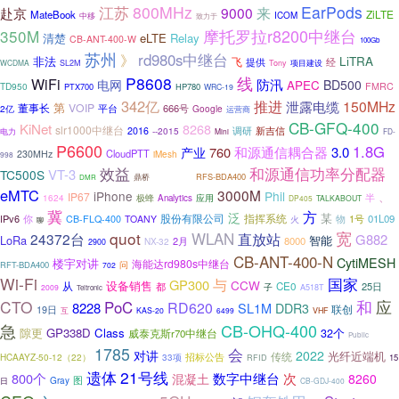
江苏
800MHz
EarPods
9000
来
赴京
ZiLTE
MateBook
中移
ICOM
致力于
摩托罗拉r8200中继台
350M
清楚
eLTE
Relay
CB-ANT-400-W
100Gb
苏州
rd980s中继台
》
LiTRA
非法
飞
提供
经
WCDMA
SL2M
Tony
项目建设
线
P8608
WiFi
电网
防汛
BD500
APEC
TD950
FMRC
PTX700
HP780
WRC-19
342亿
推进
150MHz
泄露电缆
第
董事长
VOIP
平台
666号
2亿
Google
运营商
CB-GFQ-400
KiNet
8268
slr1000中继台
调研
2016
--2015
新吉信
电力
Mini
FD-
P6600
1.8G
和源通信耦合器
760
3.0
产业
CloudPTT
230MHz
iMesh
998
效益
和源通信功率分配器
VT-3
TC500S
森林防火
RFS-BDA400
鼎桥
DMR
eMTC
3000M
iPhone
Phil
、
IP67
极蜂
半
1624
Analytics
应用
DP405
TALKABOUT
冀
方
泛
某
股份有限公司
指挥系统
IPv6
你
1号
01L09
CB-FLQ-400
TOANY
物
火
聊
quot
WLAN
宽
24372台
直放站
G882
LoRa
智能
2月
8000
NX-32
2900
CB-ANT-400-N
CytiMESH
楼宇对讲
海能达rd980s中继台
RFT-BDA400
问
702
Wi-Fi
国家
与
GP300
CCW
设备销售
从
都
CE0
25日
子
2009
A518T
Teltronic
CTO
和
应
PoC
RD620
8228
SL1M
DDR3
联创
19日
互
KAS-20
6499
VHF
CB-OHQ-400
急
隙更
GP338D
Class
32个
威泰克斯r70中继台
Public
1785
会
对讲
2022
光纤近端机
传统
HCAAYZ-50-12（22）
招标公告
33项
15
RFID
21号线
遗体
800个
数字中继台
次
混凝土
8260
Gray
图
日
CB-GDJ-400