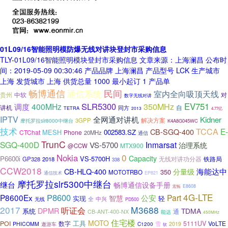
01L09/16智能照明模防爆无线对讲块登封市采购信息
TLY-01L09/16智能照明模块登封市采购信息 文章来源：上海澜昌 公布时
间：2019-05-09 00:30:46 产品品牌 上海澜昌 产品型号 LCK 生产城市
上海 发货城市 上海 供货总量 1000 最小起订 1 产品单
畅博通信
民间
通信系统
室内全向吸顶天线
贵州
中软
对
数字无线对讲
SLR5300
350MHz
EV751
400MHz
调度
讲机
自
同方
TETRA
2013
4.77亿
IPTV
Kidner
全网通对讲机
3GPP
解决方案
摩托罗拉slr8000中继台
K4A8G045WC
技术
TCCA
E-
CB-SGQ-400
MESH
002583.SZ
CTChat
Phone
20MHz
通信
TrunC
SGQ-400D
Inmarsat
VS-5700
治理系统
MTX900
@CCW
0
Nokia
Capacity
P6600i
VS-5700H
无线对讲功分器
GP328
2018
铁路局
338
CCW2018
CB-HLQ-400
海能达中
分量级
350
MOTOTRBO
通信技术
EP821
摩托罗拉slr5300中继台
继台
畅博通信设备手册
E8608
宏拓
4G-LTE
P8600
P8600Ex
公安
Part
智慧
实现
轻
中兴
全
无线
PD500
2017
M3688
听证会
DPMR
TDMA
系统
通
CB-ANT-400-NX
能达
450MHz
住宅楼
MOTO
工具
POI
数字
5111UV
VoLTE
PHICOMM
遨游车
雪
2019
C1200
软