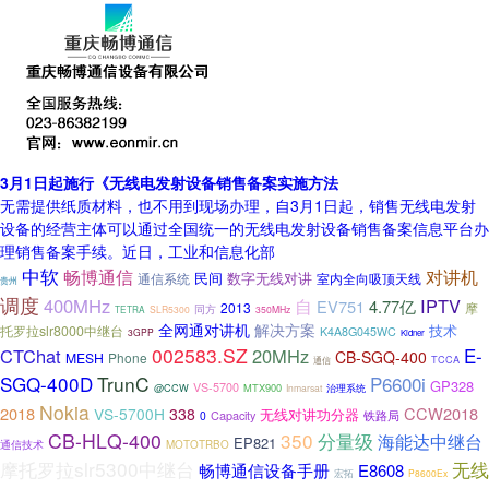
3月1日起施行《无线电发射设备销售备案实施方法
无需提供纸质材料，也不用到现场办理，自3月1日起，销售无线电发射
设备的经营主体可以通过全国统一的无线电发射设备销售备案信息平台办
理销售备案手续。近日，工业和信息化部
中软
畅博通信
对讲机
民间
数字无线对讲
通信系统
室内全向吸顶天线
贵州
调度
400MHz
IPTV
自
EV751
4.77亿
2013
摩
同方
TETRA
SLR5300
350MHz
全网通对讲机
解决方案
托罗拉slr8000中继台
技术
K4A8G045WC
3GPP
Kidner
002583.SZ
E-
CTChat
20MHz
CB-SGQ-400
MESH
Phone
TCCA
通信
SGQ-400D
TrunC
P6600i
GP328
VS-5700
@CCW
MTX900
治理系统
Inmarsat
Nokia
2018
CCW2018
VS-5700H
338
无线对讲功分器
Capacity
铁路局
0
CB-HLQ-400
350
分量级
海能达中继台
EP821
通信技术
MOTOTRBO
摩托罗拉slr5300中继台
无线
畅博通信设备手册
E8608
宏拓
P8600Ex