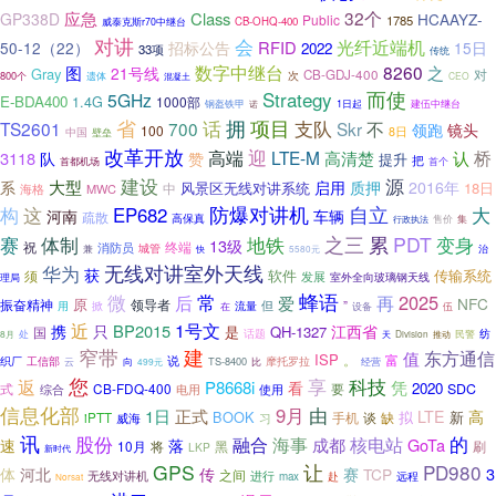
应急
32个
Class
GP338D
HCAAYZ-
Public
1785
CB-OHQ-400
威泰克斯r70中继台
对讲
会
光纤近端机
RFID
50-12（22）
招标公告
15日
2022
33项
传统
数字中继台
8260
图
之
21号线
Gray
CB-GDJ-400
对
800个
次
遗体
CEO
混凝土
Strategy
而使
5GHz
E-BDA400
1.4G
1000部
1日起
钢盔铁甲
建伍中继台
诺
省
话
拥
项目
支队
不
TS2601
700
Skr
领跑
镜头
100
8日
中国
壁垒
改革开放
高端
迎
桥
LTE-M
3118
赞
高清楚
认
队
提升
把
首都机场
首个
建设
源
大型
系
启用
质押
2016年
风景区无线对讲系统
18日
中
海格
MWC
构
这
防爆对讲机
自立
大
EP682
河南
车辆
疏散
高保真
售价
集
行政执法
累
赛
地铁
之三
PDT
体制
变身
13级
终端
祝
消防员
城管
治
兼
快
5580元
华为
无线对讲室外天线
获
软件
传输系统
须
发展
理局
室外全向玻璃钢天线
常
蜂语
微
后
2025
爱
再
NFC
原
振奋精神
领导者
但
”
掀
流量
用
在
设备
伍
1号文
近
BP2015
携
只
江西省
QH-1327
是
国
纺
话题
民警
8月
处
天
Division
推动
窄带
建
东方通信
值
ISP
。
富
织厂
说
工信部
TS-8400
比
摩托罗拉
云
向
499元
经营
您
科技
返
享
P8668i
凭
看
2020
CB-FDQ-400
要
SDC
式
综合
电用
使用
信息化部
9月
由
1日
正式
LTE
高
BOOK
拟
新
手机
谈
缺
iPTT
威海
习
讯
股份
的
核电站
融合
海事
成都
GoTa
速
落
10月
将
黑
刷
LKP
新时代
GPS
让
PD980
3
体
河北
传
赛
TCP
之间
无线对讲机
进行
max
赴
远程
Norsat