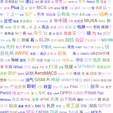
港口
滑雪
月
警用
预
高潮迭起
310
紫燕
助
迅速
17
记
众
P6620i
需求
800M
反对
及
MCS
Plus
城市
以
隆重
风景
设计
惊
日
淄博
28181
心求
™
报导海
系统工程
至
公布会
结构
之一
穷冬
国产
了
网络
4.0
综合体
窄
“
公告
万
汉胜
而
治理厅
近些
年中国
MUSA
部
更
1月
向前进
和源通信
599元
达
能及
个
数字对讲机
长
给
电梯
首次
高达
超短波
楼梯
上
空间
油田
7
造成
N50
Audio
其
冰
改
用于
各
台
加速
级
它
公司
均
此次
个
发布会
94.7
裁员
拨
App
责令
有
会议
SL2K
海
22日
着
M3188
延
防爆
一
联网
8220
产品目录
7400
约
沙漠
信
先转
可视化
F101
背负
客户
2015
广州
专业
slr8000中继台
CQST
中标
公安部
还
息化局
石化
AWIRE
rd620s中继
推
正在
南沙
E8600i
全国
很
型
啦
石油
低价
大的
台
海峡
用语
说明
创业
组建
建筑
穿越
TEDS
上市
TD-LTE
推广
MTM800
行业
统建
者
车载
进展
海能达对
QChat
宅
日夜
同
低成本
开展
防护
AeroMACS
识别
讲机
移动
化
启动
第一
雨棚
概
高峰
智能化
邵阳市
GSM-R
神秘
油气
rd980中继台
贯彻
Trunking
IEEE
Liteos
4月
接收分路
即时
频率
First
产业发展
联盟
ATEX
2号
抢
关于
器
宽带
5月
还有
700M
P3688
Pre5G
专栏
OPPO
C2620
没
Rail
生产
UHF
无
覆盖
增
CAGR
距离
以下简称
生态
业务
敢
4FSK
科达
数字化
施行
SCOUT
Windows
长庆
双工器
政策
湖南
GITEX
能源
最
DSL
D50
网关
摄像
那有
元
器
降实
70岁
CM388
飞行器
等
HOLD
HARD
5100
4月份
GP700
10KB