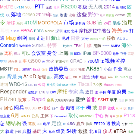
-PTT
R8200
无人机
2014
积极
McLTE
随
960
EP820
全面
照明
旅
现状
落地
这些
野外
禁
2019年
便
C2660
攻击
没电
请友台
7天
颁发
船岸
GP2000
市场
令
滥用
410M
GJB
该
清移
MOTOROLA
24日
装备
解析海
系列
海关
耳机
FPGA
摩托罗拉中继台
打
深圳
PDDS
eChat
Mobile
速发
北斗
简单
Mag
组网
III
蒙山
接收
通
走进
同意
见过
大哥
ADSL
新晋
国务院
中的
----
海外
Control4
特警
2018年
weme
门禁
---
消防
TE30
Hytera
NMEA
上海
身份
BF-9000
会议室
离职
可以
IP68
模块
召开
联动
徐
福
ISDN
趋势
G500
视频监控
CRAC
700MHz
事
大火
空地
有限公司
耦合器
完
脚
正
AK851
政协委员
MSTP
作业
小白
各业
商业
Smart
同比
Q200
福建
强悍
A10D
高效
背景
治理
为
建造
清晰
Trunked
规范
省工
就
盛大
CBTC
要求
3KHz
Tiscali
WRC-15
遭到
7.0级
公网
LTE-Hi
摩托罗拉slr1000中继台
Massive
PMOS
Responder
摩托
专家
麻栗
高
近日
年度
L16
派出所
走
手持
One
SHOW
PH790
Rapid
首批
爱护
股东
SSHT
苹果
金奖
无限距离对讲机
办法
降
小
陕西
梅
阅兵
合
回忆
或
将于
概述
频谱
新标
3000GHz
管线
设
四个
集群
省
SL16
6月
P118
取代
中心
主体
公共
到
信息化
下
India2020
WiMAX
派单
Connected
好评
钢结构
定位
怎
强
搜狗
嘉兴
遇
十
速度
电子
4.5G
EP720
搜救
所
分析
此生
大
54所
北
仪式
eTRA
救援
典型
组委
大
轨道
基层
6日
视察
控股
炼成