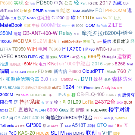
PD500
轻
2017
实现
全
中兴
系统
P8600
公安
CB-
Part
4G-LTE
智慧
能达
POI
遨
PHICOMM
听证会
DPMR
ANT-400-NX
450MHz
M3688
通
TDMA
游车
软
5111UV
住宅楼
C1200
数字
雪
赴京
VoLTE
工具
MOTO
2019
800MHz
ZiLTE
MateBook
ICOM
中移
江苏
来
9000
致力于
EarPods
摩托罗拉r8200中继台
CB-ANT-400-W
Relay
350M
清楚
eLTE
SL2M
WCDMA
非法
提供
项目建设
经
100Gb
飞
rd980s中继台
苏州
》
Tony
WiFi
PTX700
TD950
电网
P8608
WRC-19
LiTRA
HP780
防汛
线
APEC
运营商
666号
VOIP
Google
BD500
第
FMRC
2亿
342亿
平台
董事长
slr1000中继台
2016
8268
150MHz
推进
KiNet
电力
--2015
Mini
泄露电缆
760
调研
CloudPTT
FD-998
新吉信
P6600
产
iMesh
230MHz
CB-GFQ-400
3.0
DMR
森林防火
和源通信耦合器
效益
业
TC500S
1.8G
鼎桥
VT-3
1624
Analytics
RFS-BDA400
eMTC
和源通信功率分配器
IP67
iPhone
极蜂
应用
CB-FLQ-400
股份有
3000M
聊
IPv6
、
Phil
TALKABOUT
你
TOANY
冀
半
DP405
24372台
指挥系统
01L09
泛
LoRa
限公司
物
1号
quot
方
火
2900
某
2月
楼宇对讲
直放站
8000
宽
智能
G882
WLAN
RFT-BDA400
NX-32
海能达rd980s中继台
702
CB-ANT-400-N
2009
问
从
CytiMESH
Wi-Fi
GP300
A518T
子
CTO
互
25日
Teltronic
19日
都
CCW
CE0
与
国家
设备销售
SL1M
联创
KAS-20
VHF
PoC
RD620
DDR3
隙更
8228
6499
和