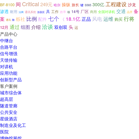
Critical
工程建设
间
249元
操纵
300亿
沙龙
BF-8100
旅长
哈尔
键
S565
交通
备
渗透
具
厂区
耐用
14号
工作
全国对讲机
效率
商用
品开
法网
通讯系统
涉及区
核
七个
行将
比例
风电
运维
18.1亿
案
栎社
正品
配件
《
购买
通讯
除
洽谈
通过
组图
介绍
头
12月
双创双
运
产品中心
中继台
合路平台
信号增强
天馈传输
对讲机
应用功能
创新型产品
客户案例
城市综合体
超高层
隧道管廊
公共安全
星级酒店
制造业及化工
医院
博物馆展馆