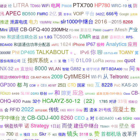
LiTRA
PTX700
HP780
电网
防
WRC-19
WiFi
线
建设
经
TD950
P8608
APEC
2亿
VOIP
平台
汛
BD500
666号
第
FMRC
342亿
董事长
Google
运营商
2016
slr1000中继台
电力
--2015
8268
推进
泄露电缆
150MHz
KiNet
CB-GFQ-400
调研
230MHz
iMesh
产业
Mini
新吉信
P6600
FD-998
CloudPTT
TC500S
DMR
和源通信耦合器
1.8G
鼎桥
森林防火
效益
760
RFS-
3.0
VT-3
Analytics
1624
IP67
应用
和源通信功率分配器
iPhone
极蜂
BDA400
eMTC
你
TALKABOUT
聊
、
Phil
DP405
IPv6
TOANY
3000M
冀
半
CB-FLQ-400
指挥系统
01L09
quot
1号
LoRa
泛
物
股份有限公司
方
某
火
24372台
2900
8000
问
NX-32
直放站
WLAN
G882
智能
RFT-BDA400
海
楼宇对讲
2月
宽
702
CytiMESH
从
2009
Teltronic
Wi-Fi
能达rd980s中继台
CB-ANT-400-N
设备销售
互
GP300
都
与
8228
KAS-20
25日
CTO
国家
19日
CE0
PoC
CCW
A518T
子
和
应急
隙更
CB-
RD620
SL1M
联创
6499
DDR3
威泰克斯r70中继台
Class
VHF
GP338D
HCAAYZ-50-12（22）
OHQ-400
33项
32个
1785
对讲
Public
招标公
混凝土
2022
传统
数
图
RFID
会
遗体
21号线
告
Gray
光纤近端机
15日
800个
CB-GDJ-400
8260
字中继台
次
CEO
对
E-BDA400
5GHz
1.4G
1000
之
而使
诺
Strategy
建伍中继台
壁垒
钢盔铁甲
省
1日起
中国
部
TS2601
赞
镜头
700
首都机场
改革开
Skr
3118
不
领跑
话
项目
支队
队
100
8日
拥