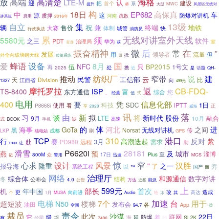
高端
高清楚
海格
放
LTE-M
认
迎
建设
把
首个
系
MWC
大型
提升
桥
风景区无线对
18日
构
中
EP682
高保真
车
这
源
防爆对讲机
质押
河南
疏散
启用
2016年
讲系统
自立
集
13级
兼
辆
祝
终端
地铁
售价
体制
大赛
快
城管
行政执法
消防员
累
无线对讲室外天线
须
5580元
软件
之三
PDT
治理局
华为
室
变身
获
振奋精神
后
在
微
”
常
发展
用
领导者
流量
但
外全向玻璃钢天线
掀
传输系统
原
设备
国
爱
蜂语
8月
NFC
BP2015
伍
1号文
再
只
处
2025
携
近
QH-
是
话题
纺织厂
推动
窄带
建
说
民警
工信部
云
天
比
Division
向
江西省
1327
499元
摩托罗拉
返
CB-FDQ-
ISP
TS-8400
富
东方通信
综合
您
。
经营
值
式
电用
凭
400
信息化部
要
科技
SDC
1日
使用
iPTT
P8668i
看
正
享
威海
2020
讯
落
由
新
拟
习
谈
将
新时代
股份
LTE
9月
融合
10月
式
缺
BOOK
手机
高速
体
河北
的
进
海事
GoTa
之间
无线对讲机
黑
Norsat
传
LKP
核电站
成都
刷
GPS
TCP
310
港口
行
反对
高潮迭起
紫
赴
赛
3月
需求
PD980
远程
助
max
让
滑雪
P6620i
28181
燕
预
及
城市
淄博
至
众
17日
Plus
800M
MCS
警用
迅速
记
窄
风景
惊
心求
设计
“
汉胜
隆重
之一
报导海
了
穷
系统工程
以
™
国产
而
治理厅
网络
综合体
和源通信
数字对讲
结构
冬
公布会
4.0
能及
公告
万达
近些
上
599元
部长
首次
机
年中国
更
改
造成
高达
向前进
个
1月
MUSA
Audio
给
其
冰
加速
电梯
楼梯
7个
台
用于
超短波
N50
发布会
油田
各
App
94.7
空间
拨
裁员
责令
此次
沙漠
22日
联网
它
级
均
防爆
着
延
公司
海
约
SL2K
有
7400