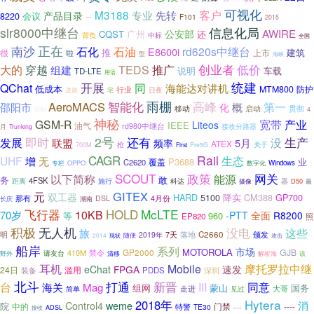
可视化
客户
M3188
专业
先转
产品目录
会议
8220
F101
一
2015
信息化局
slr8000中继台
AWIRE
公安部
CQST
广州
还
背负
中标
全国
南沙
正在
石化
石油
rd620s中继台
E8600i
推
建筑
很
上市
啦
型
海峡
创业者
穿越
低价
大的
TEDS
推广
组建
车载
说明
TD-LTE
用语
统建
开展
同
QChat
海能达对讲机
低成本
MTM800
防护
行业
日夜
进展
宅
雨棚
智能化
高峰
AeroMACS
第一
邵阳市
概
化
移动
贯彻
启动
识别
4
神秘
GSM-R
宽带
产业
Liteos
IEEE
油气
rd980中继台
接收分路器
月
Trunking
2号
生产
即时
还有
没
发展
联盟
5月
频率
ATEX
关于
700M
抢
First
Pre5G
CAGR
Rail
UHF
增
生态
无
P3688
业
覆盖
C2620
专栏
OPPO
Windows
数字化
SCOUT
政策
网关
以下简称
能源
务
敢
4FSK
距离
科达
器
施行
摄像
D50
最
GITEX
元
双工器
HARD
降实
CM388
GP700
5100
那有
DSL
4月份
长庆
湖南
HOLD
McLTE
飞行器
10KB
70岁
-PTT
全面
R8200
960
等
EP820
照
积极
无人机
没电
这些
旅
明
C2660
颁发
2019年
7天
落地
现状
随便
攻击
2014
船岸
系列
市场
MOTOROLA
GP2000
GJB
410M
禁令
野外
请友台
清移
解析海
该
耳机
Mobile
摩托罗拉中继
eChat
FPGA
速发
24日
装备
滥用
PDDS
深圳
北斗
打通
新晋
台
III
同意
海关
Mag
组网
蒙山
国务
大哥
走进
见过
简单
Hytera
2018年
weme
消
Control4
院
中的
门禁
----
特警
TE30
---
接收
ADSL