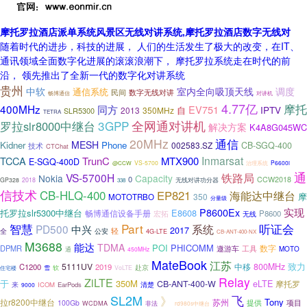
摩托罗拉酒店派单系统风景区无线对讲系统,摩托罗拉酒店数字无线对
随着时代的进步，科技的进展， 人们的生活发生了极大的改变，在IT、
通讯领域全面数字化进展的滚滚浪潮下， 摩托罗拉系统走在时代的前
沿， 领先推出了全新一代的数字化对讲系统
贵州
中软
室内全向吸顶天线
调度
通信系统
民间
数字无线对讲
畅博通信
对讲机
4.77亿
摩托
400MHz
同方
EV751
自
IPTV
2013
350MHz
SLR5300
TETRA
3GPP
全网通对讲机
罗拉slr8000中继台
解决方案
K4A8G045WC
20MHz
通信
MESH
Kidner
Phone
002583.SZ
CB-SGQ-400
技术
CTChat
Inmarsat
TCCA
TrunC
MTX900
E-SGQ-400D
VS-5700
P6600i
@CCW
治理系统
通
铁路局
VS-5700H
Nokia
Capacity
0
CCW2018
无线对讲功分器
GP328
2018
338
信技术
CB-HLQ-400
EP821
海能达中继台
摩
350
MOTOTRBO
分量级
实现
P8600Ex
托罗拉slr5300中继台
E8608
畅博通信设备手册
宏拓
P8600
无线
智慧
Part
听证会
系统
PD500
中兴
2017
轻
全
公安
4G-LTE
CB-ANT-400-NX
M3688
能达
TDMA
POI
PHICOMM
DPMR
数字
遨游车
工具
MOTO
通
450MHz
MateBook
江苏
致力
5111UV
800MHz
C1200
2019
中移
赴京
雪
软
VoLTE
住宅楼
Relay
ZiLTE
于
350M
eLTE
CB-ANT-400-W
摩托罗
来
ICOM
EarPods
清楚
9000
SL2M
飞
》
Tony
拉r8200中继台
苏州
提供
项目
100Gb
非法
WCDMA
rd980s中继台