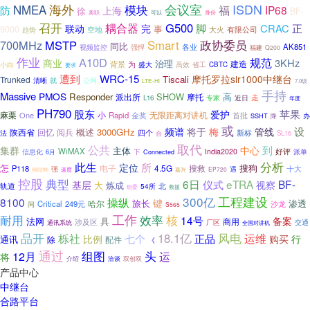
海外
ISDN
会议室
NMEA
模块
福
IP68
防
上海
徐
BF-
可以
身份
离职
召开
耦合器
G500
正
脚
CRAC
联动
完
事
9000
空地
大火
有限公司
趋势
700MHz
MSTP
Smart
政协委员
同比
各业
AK851
视频监控
强悍
福建
Q200
作业
A10D
规范
3KHz
商业
治理
建造
背景
为
高效
小白
盛大
省工
CBTC
要求
遭到
WRC-15
摩托罗拉slr1000中继台
Tiscali
Trunked
清晰
就
公网
LTE-Hi
7.0级
手持
Massive
PMOS
Responder
SHOW
高
派出所
摩托
走
L16
专家
近日
年度
PH790
股东
爱护
苹果
无限距离对讲机
麻栗
One
小
Rapid
金奖
首批
SSHT
办
降
或
设
频谱
将于
梅
管线
概述
3000GHz
陕西省
回忆
阅兵
新标
四个
法
SL16
合
取代
公共
集群
到
中心
主体
WiMAX
好评
India2020
信息化
下
Connected
派单
6月
分析
此生
所
定位
搜狗
怎
电子
4.5G
搜救
P118
十大
强
遇
钢结构
速度
嘉兴
EP720
控股
典型
6日
eTRA
BF-
仪式
基层
视察
大
炼成
轨道
北
54所
组委
救援
300亿
工程建设
操纵
8100
键
旅长
渗透
哈尔
Critical
249元
沙龙
间
S565
工作
耐用
效率
核
14号
备案
法网
具
商用
涉及区
交通
通讯系统
厂区
全国对讲机
品开
栎社
18.1亿
风电
运维
七个
正品
比例
购买
行
通讯
除
配件
《
通过
组图
头
12月
运
将
介绍
洽谈
双创双
产品中心
中继台
合路平台