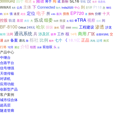
设
频谱
SL16
四个
概述
梅
3000GHz
新标
将于
或
管线
合
集群
信息化
主体
下
到
Connected
P118
WiMAX
好评
中心
公共
India2020
钢结
取代
怎
6月
定位
电子
EP720
十大
所
搜救
分析
强
速度
搜狗
构
嘉兴
派单
此生
遇
4.5G
炼成
组委
eTRA
视察
控股
轨道
基层
间
救援
大
6日
典型
54所
北
仪式
BF-8100
渗透
键
哈尔
操纵
工程建设
沙龙
249元
旅长
Critical
S565
300亿
通讯系统
具
商用
核
涉及区
厂区
工作
法网
交
14号
耐用
效率
全国对讲机
栎社
比例
正品
备案
《
18.1亿
七个
通
运维
通讯
购买
品开
除
配件
风电
介绍
行将
双创双
组图
头
12月
通过
洽谈
运
产品中心
中继台
合路平台
信号增强
天馈传输
对讲机
应用功能
创新型产品
客户案例
城市综合体
超高层
隧道管廊