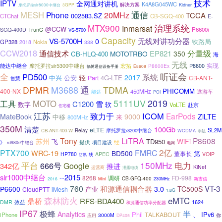
技术
IPTV
全网通对讲机
K4A8G045WC
解决方案
3GPP
Kidner
摩托罗拉slr8000中继台
MESH
通信
Phone
20MHz
TCCA
002583.SZ
CTChat
CB-SGQ-400
E-
治理系统
MTX900
Inmarsat
@CCW
TrunC
P6600i
SGQ-400D
VS-5700
Capacity
无线对讲功分器
VS-5700H
0
铁路局
GP328
Nokia
2018
338
CCW2018
通信技术
分量级
EP821
MOTOTRBO
350
CB-HLQ-400
海
无线
实现
能达中继台
摩托罗拉slr5300中继台
宏拓
P8600Ex
P8600
E8608
畅博通信设备手册
全
听证会
PD500
系统
2017
轻
公安
4G-LTE
中兴
Part
CB-ANT-
智慧
M3688
DPMR
通
TDMA
PHICOMM
400-NX
450MHz
遨游车
能达
POI
2019
5111UV
工具
MOTO
雪
C1200
软
数字
VoLTE
赴京
住宅楼
江苏
ICOM
致力于
EarPods
9000
MateBook
ZiLTE
中移
来
800MHz
350M
清楚
100Gb
eLTE
SL2M
CB-ANT-400-W
Relay
摩托罗拉r8200中继台
WCDMA
非法
Tony
LiTRA
P8608
苏州
WiFi
TD950
飞
提供
经
》
项目建设
rd980s中继台
电网
2亿
PTX700
FMRC
WRC-19
BD500
董事长
第
HP780
APEC
VOIP
线
防汛
150MHz
电力
平台
666号
Google
342亿
推进
KiNet
运营商
泄露电缆
slr1000中继台
--2015
8268
调研
FD-998
CB-GFQ-400
2016
Mini
230MHz
新吉信
760
VT-3
和源通信耦合器
P6600
3.0
TC500S
产业
CloudPTT
iMesh
1.8G
森林防火
eMTC
鼎桥
RFS-BDA400
效益
1624
DMR
和源通信功率分配器
IP67
极蜂
半
Analytics
Phil
、
IPv6
TALKABOUT
iPhone
3000M
应用
你
DP405