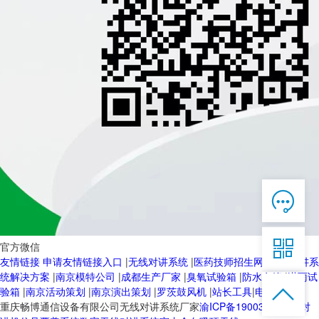

在线客服

7*12 QQ在线，服务咨询

官方微信
友情链接
申请友情链接入口
|
无线对讲系统
|
医药技师招生网
|
无线对讲系
服务热线
统解决方案
|
南京模特公司
|
成都生产厂家
|
臭氧试验箱
|
防水套管
|
淋雨试


恭候聆听，023-86382199手机直接点击
验箱
|
南京活动策划
|
南京演出策划
|
罗茨鼓风机
|
站长工具
|
电动球阀
拨打
重庆畅博通信设备有限公司无线对讲系统厂家
渝ICP备19003103号-2
对