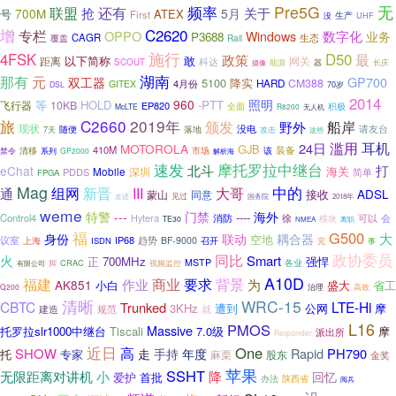
Pre5G
无
还有
频率
联盟
抢
关于
700M
5月
号
ATEX
First
生产
UHF
没
增
C2620
专栏
数字化
OPPO
Windows
P3688
业务
CAGR
生态
Rail
覆盖
施行
D50
4FSK
最
政策
以下简称
敢
距离
网关
科达
SCOUT
器
能源
长庆
摄像
湖南
那有
元
GP700
双工器
5100
降实
CM388
4月份
HARD
GITEX
70岁
DSL
2014
960
照明
等
HOLD
-PTT
飞行器
10KB
EP820
全面
积极
McLTE
R8200
无人机
C2660
2019年
旅
颁发
船岸
野外
现状
没电
请友台
落地
随便
7天
攻击
这些
耳机
滥用
24日
MOTOROLA
GJB
410M
装备
清移
市场
该
禁令
系列
GP2000
解析海
速发
摩托罗拉中继台
北斗
打
eChat
海关
深圳
PDDS
Mobile
简单
FPGA
Mag
中的
组网
新晋
通
III
大哥
接收
ADSL
蒙山
同意
走进
见过
国务院
2018年
weme
特警
---
门禁
海外
----
Control4
Hytera
消防
徐
会
模块
可以
TE30
离职
NMEA
福
G500
大
身份
联动
耦合器
空地
议室
IP68
趋势
BF-9000
上海
ISDN
召开
完
事
政协委员
同比
火
Smart
正
700MHz
强悍
MSTP
各业
脚
CRAC
有限公司
视频监控
A10D
背景
福建
商业
要求
作业
为
AK851
盛大
省工
小白
治理
Q200
高效
清晰
WRC-15
CBTC
LTE-Hi
Trunked
3KHz
公网
摩
遭到
规范
建造
就
L16
PMOS
Massive
托罗拉slr1000中继台
Tiscali
7.0级
摩
派出所
Responder
近日
高
One
SHOW
Rapid
PH790
走
手持
年度
托
专家
麻栗
股东
金奖
苹果
SSHT
降
无限距离对讲机
小
回忆
爱护
首批
办法
陕西省
阅兵