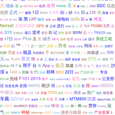
式
使用
看
综合
返
SDC
信息
电用
P8668i
享
2020
CB-FDQ-400
要
科技
您
凭
1日
由
拟
缺
化部
正式
讯
9月
LTE
习
威海
手机
高速
iPTT
BOOK
新时
谈
新
黑
落
核电站
河北
LKP
GoTa
刷
融合
体
代
10月
将
海事
成都
的
股份
Norsat
无线对讲机
进行
PD980
3月
GPS
赛
传
让
远
之间
TCP
max
赴
310
需求
众
助
记
800M
P6620i
程
港口
反对
紫燕
滑雪
高潮迭起
警用
迅速
Plus
城市
及
17日
系统工程
至
隆重
设计
预
MCS
淄博
28181
报导海
心求
穷冬
™
网络
以
“
之一
汉胜
风景
国产
4.0
治理厅
惊
了
综合体
窄
而
公布会
公告
能及
个
599
万达
向前进
更
结构
年中国
1月
和源通信
近些
数字对讲机
MUSA
元
首次
给
空间
Audio
上
油田
高达
超短波
楼梯
7个
改
其
冰
电梯
部长
造成
N50
用于
台
App
裁员
沙
加速
94.7
公司
均
此次
有
发布会
各
级
责令
拨
它
漠
约
22日
一
联网
7400
8220
专业
防爆
着
产品目录
海
延
SL2K
会议
F101
2015
先转
背负
公安部
中标
客户
M3188
CQST
slr8000中继台
广州
可视化
rd620s
南沙
推
很
还
全国
AWIRE
石油
信息化局
型
石化
正在
E8600i
啦
中继台
推广
TEDS
用语
创业者
组建
穿越
低价
大的
海峡
上市
建筑
TD-LTE
说明
车载
QChat
统建
MTM800
宅
行业
开展
日夜
防
进展
同
低成本
海能达对讲机
油
移动
贯彻
化
概
护
智能化
邵阳市
AeroMACS
雨棚
第一
启动
高峰
识别
Trunking
气
神秘
接收分路器
产业发展
2
4月
IEEE
GSM-R
Liteos
宽带
即时
rd980中继台