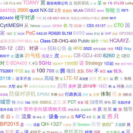
TOANY
冀
某
指挥系统
股份有限公司
01L09
泛
物
1号
CB-FLQ-400
LoRa
聊
火
方
2900
quot
NX-32
G882
智能
24372台
2月
宽
RFT-
直放站
WLAN
8000
楼宇对讲
BDA400
问
海能达rd980s中继台
2009
702
CB-ANT-400-N
Wi-Fi
国
CytiMESH
CTO
从
与
都
CE0
A518T
GP300
CCW
Teltronic
子
设备销售
25日
家
6499
PoC
RD620
SL1M
GP338D
VHF
互
8228
KAS-20
19日
联创
和
隙更
DDR3
HCAAYZ-
Class
Public
CB-OHQ-400
威泰克斯r70中继台
32个
1785
应急
50-12（22）
对讲
招标公告
会
RFID
2022
15日
Gray
33项
光纤近端机
传统
次
8260
21号线
CB-GDJ-400
遗体
之
混凝土
CEO
800个
图
数字中继台
5GHz
Strategy
对
E-BDA400
诺
1.4G
1000部
1日起
钢盔铁甲
而使
建伍中继台
100
拥
Skr
不
700
项目
中国
镜头
TS2601
省
支队
8日
话
壁垒
领跑
LTE-M
3118
高端
把
桥
改革开放
赞
海格
提升
首个
系
队
首都机场
迎
高清楚
认
启用
源
2016年
18日
中
质押
河南
疏散
大型
构
风景区无线对讲系统
MWC
建设
这
防爆对讲机
体制
祝
EP682
行政执法
车辆
兼
大赛
消防员
高保真
售价
自立
集
城管
PDT
治理局
获
之三
累
快
须
地铁
5580元
终端
变身
华为
无线对讲
13级
室外全向玻璃钢天线
领导
原
发展
软件
掀
微
用
室外天线
传输系统
振奋精神
在
流量
设备
携
只
NFC
者
近
后
伍
处
但
8月
爱
2025
国
常
蜂语
”
再
BP2015
QH-1327
民警
是
天
纺织厂
推
工信部
Division
话题
1号文
江西省
摩托罗拉
富
窄带
云
说
499元
动
经营
ISP
。
东方通信
值
TS-8400
比
向
建