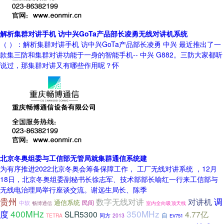
解析集群对讲手机 访中兴GoTa产品部长凌勇无线对讲机系统
（ ）：解析集群对讲手机 访中兴GoTa产品部长凌勇 中兴 最近推出了一
款集三防和集群对讲功能于一身的智能手机-- 中兴 G882。三防大家都听
说过，那集群对讲又有哪些作用呢？怀
北京冬奥组委与工信部无管局就集群通信系统建
为有序推进2022北京冬奥会筹备保障工作， 工厂无线对讲系统 ，12月
18日，北京冬奥组委副秘书长徐志军、技术部部长喻红一行来工信部与
无线电治理局举行座谈交流。谢远生局长、陈季
贵州
调
数字无线对讲
对讲机
通信系统
中软
民间
畅博通信
室内全向吸顶天线
400MHz
350MHz
度
SLR5300
4.77亿
自
TETRA
同方
2013
EV751