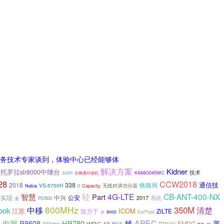
务技术专家谈到，体验中心已经能够体
解决方案
Kidner
托罗拉slr8000中继台
技术
K4A8G045WC
全网通对讲机
3GPP
28
CCW2018
通信技
2018
338
铁路局
VS-5700H
无线对讲功分器
0
Capacity
Nokia
轻
4G-LTE
CB-ANT-400-NX
智慧
Part
实现
中兴
公安
2017
系统
PD500
全
800MHz
350M
中移
清楚
ook
江苏
ICOM
致力于
ZiLTE
9000
EarPods
来
i
线
APEC
董
电网
P8608
HP780
WRC-19