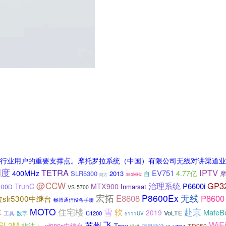
行业用户的重要支撑点。摩托罗拉系统（中国）有限公司无线对讲渠道业
调度
TETRA
IPTV
400MHz
EV751
4.77亿
SLR5300
2013
摩
自
350MHz
同方
@CCW
GP3
治理系统
P6600i
TrunC
MTX900
Inmarsat
400D
VS-5700
宏拓
P8600Ex
无线
E8608
P8600
slr5300中继台
畅博通信设备手册
MOTO
雪
住宅楼
赴京
软
车
MateB
2019
VoLTE
工具
C1200
数字
5111UV
WiF
苏州
飞
SL2M
非法
rd980s中继台
Tony
TD950