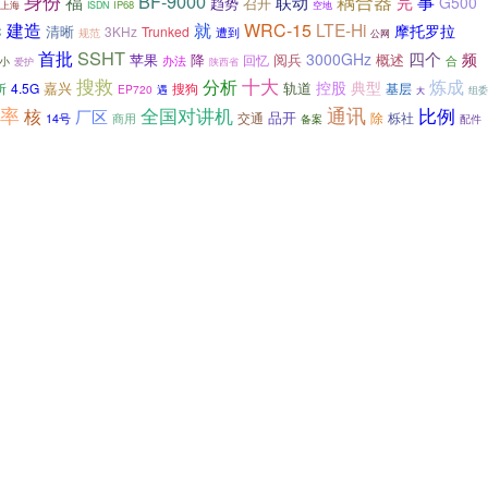
身份
福
BF-9000
耦合器
事
联动
完
G500
趋势
召开
IP68
空地
上海
ISDN
就
建造
WRC-15
LTE-Hi
摩托罗拉
C
清晰
3KHz
Trunked
遭到
规范
公网
首批
SSHT
四个
3000GHz
频
苹果
降
阅兵
概述
回忆
办法
合
小
陕西省
爱护
十大
搜救
炼成
分析
控股
典型
嘉兴
轨道
所
4.5G
搜狗
基层
EP720
遇
组委
大
率
通讯
比例
核
全国对讲机
厂区
品开
交通
栎社
14号
商用
除
备案
配件