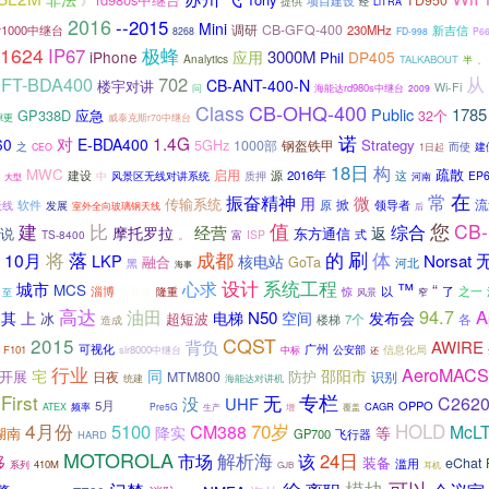
提供
项目建设
》
经
LiTRA
2016
--2015
Mini
CB-GFQ-400
lr1000中继台
调研
230MHz
新吉信
8268
FD-998
P6
1624
极蜂
IP67
3000M
iPhone
应用
DP405
Phil
Analytics
TALKABOUT
半
、
从
FT-BDA400
702
CB-ANT-400-N
楼宇对讲
Wi-Fi
海能达rd980s中继台
问
2009
CB-OHQ-400
Class
Public
1785
GP338D
应急
32个
隙更
威泰克斯r70中继台
诺
1.4G
对
60
E-BDA400
5GHz
Strategy
1000部
钢盔铁甲
而使
之
1日起
建
CEO
18日
构
MWC
疏散
启用
建设
源
2016年
风景区无线对讲系统
这
EP
中
质押
大型
河南
常
在
振奋精神
微
用
传输系统
掀
流
软件
原
领导者
天线
发展
室外全向玻璃钢天线
后
值
比
您
CB-
建
经营
综合
摩托罗拉
返
说
东方通信
式
TS-8400
。
ISP
富
将
落
刷
成都
的
体
10月
Norsat
LKP
核电站
融合
GoTa
河北
黑
海事
设计
系统工程
心求
城市
™
MCS
“
淄博
以
惊
了
之一
至
报导海
隆重
风景
窄
高达
94.7
A
油田
上
电梯
N50
其
空间
发布会
冰
超短波
各
楼梯
7个
造成
2015
CQST
背负
AWIRE
可视化
广州
F101
slr8000中继台
公安部
信息化局
中标
还
行业
AeroMACS
宅
同
邵阳市
防护
开展
MTM800
识别
日夜
海能达对讲机
统建
First
专栏
无
C262
没
UHF
关于
5月
OPPO
频率
CAGR
ATEX
Pre5G
生产
增
覆盖
4月份
70岁
HOLD
5100
CM388
McL
降实
等
湖南
GP700
飞行器
HARD
MOTOROLA
解析海
该
24日
市场
移
装备
eChat
滥用
系列
410M
耳机
GJB