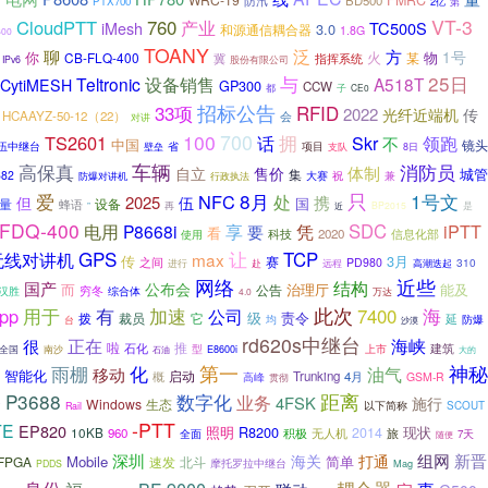
FMRC
BD500
防汛
PTX700
2亿
第
VT-3
CloudPTT
760
产业
TC500S
iMesh
3.0
和源通信耦合器
1.8G
600
TOANY
聊
泛
方
1号
火
物
你
CB-FLQ-400
某
指挥系统
冀
股份有限公司
IPv6
与
25日
设备销售
Teltronic
A518T
CytiMESH
GP300
CCW
都
子
CE0
33项
招标公告
RFID
2022
光纤近端机
传
HCAAYZ-50-12（22）
会
对讲
700
100
TS2601
话
拥
Skr
领跑
不
中国
镜头
伍中继台
壁垒
省
项目
支队
8日
车辆
高保真
消防员
体制
自立
售价
城管
集
682
祝
防爆对讲机
大赛
兼
行政执法
只
8月
1号文
爱
NFC
处
2025
携
但
伍
国
设备
量
蜂语
再
是
”
近
BP2015
FDQ-400
凭
SDC
iPTT
电用
P8668i
享
要
看
科技
2020
信息化部
使用
GPS
让
无线对讲机
TCP
max
3月
传
赛
之间
PD980
310
进行
赴
远程
高潮迭起
网络
近些
结构
国产
公布会
而
治理厅
能及
公告
汉胜
穷冬
综合体
万达
4.0
有
加速
此次
海
pp
用于
公司
7400
级
责令
拨
裁员
它
延
均
防爆
台
沙漠
rd620s中继台
海峡
正在
很
啦
推
石化
建筑
型
南沙
上市
全国
E8600i
大的
石油
化
第一
神秘
雨棚
油气
移动
智能化
启动
Trunking
4月
概
GSM-R
高峰
贯彻
P3688
数字化
距离
0
业务
4FSK
施行
Windows
生态
以下简称
SCOUT
Rail
-PTT
TE
EP820
照明
R8200
现状
2014
10KB
960
全面
积极
无人机
旅
7天
随便
新晋
深圳
海关
组网
打通
Mobile
简单
FPGA
速发
北斗
摩托罗拉中继台
Mag
PDDS