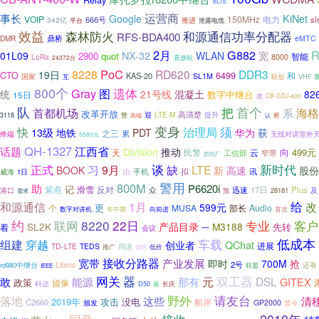
eLTE
事长
运营商
Google
KiNet
VOIP
150MHz
666号
电力
s
342亿
平台
推进
泄露电缆
效益
森林防火
和源通信功率分配器
RFS-BDA400
鼎桥
eMTC
DMR
2月
G882
R
NX-32
01L09
WLAN
宽
2900
quot
智能
8000
LoRa
24372台
直放站
PoC
8228
RD620
DDR3
19日
CTO
6499
和
KAS-20
国家
SL1M
VHF
互
联创
800个
遗体
Gray
图
统
21号线
混凝土
82
数字中继台
15日
次
CB-GDJ-400
首个
队
把
首都机场
海格
系
改革开放
高清楚
迎
LTE-M
提升
赞
3118
桥
高端
认
变身
须
快
治理局
13级
地铁
PDT
华为
获
之三
累
终端
无线对讲室外
5580元
QH-1327
江西省
话题
Division
推动
向
499元
天
民警
云
窄带
工信部
纺织厂
谈
正式
缺
新时代
习
9月
LTE
高速
BOOK
新
股份
手机
由
拟
讯
威海
1日
警用
800M
助
P6620i
记
紫燕
滑雪
反对
众
迅速
17日
Plus
港口
及
预
28181
需求
给
1月
和源通信
改
599元
更
个
MUSA
部长
Audio
年中国
数字对讲机
向前进
首次
约
联网
8220
22日
客户
专业
SL2K
产品目录
M3188
先转
着
一
会议
车载
低成本
组建
穿越
QChat
创业者
进展
TD-LTE
TEDS
用语
推广
低价
说明
接收分路器
宽带
产业发展
即时
700M
抢
2号
Liteos
rd980中继台
还有
联盟
IEEE
网关
双工器
器
元
敢
那有
DSL
能源
GITEX
政策
摄像
科达
D50
最
长庆
野外
落地
请友台
这些
清
2019年
攻击
没电
船岸
C2660
GP2000
颁发
禁令