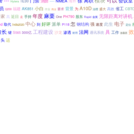
模块
---
可以
徐
门禁
离职
会议室
警
NMEA
消防
海外
TE30
----
Hytera
A10D
员
小白
背景
省工
福建
AK851
高效
CBT
要求
为
盛大
作业
Q200
治理
商业
年度
麻栗
无限距离对讲机
专家
近日
手持
PH790
股东
高
One
走
Rapid
金奖
中心
电子
怎
好评
派单
强
此生
钢结构
ed
取代
到
速度
P118
India2020
定位
旅长
工程建设
效
具
法网
渗透
工作
键
沙龙
通讯系统
S565
300亿
耐用
涉及区
头
运