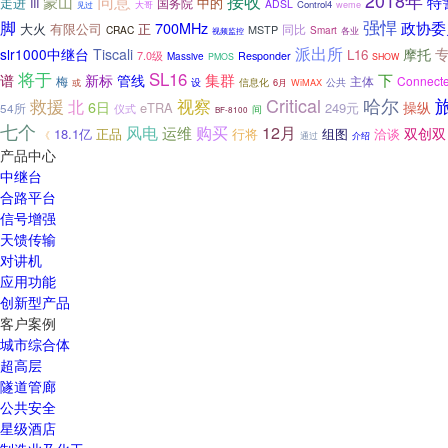
接收
2018年
同意
蒙山
特
走进
中的
III
国务院
ADSL
大哥
Control4
weme
见过
强悍
脚
700MHz
政协委
有限公司
正
大火
MSTP
同比
CRAC
Smart
各业
视频监控
派出所
摩托
slr1000中继台
Tiscali
L16
7.0级
Responder
Massive
PMOS
SHOW
将于
SL16
管线
集群
下
谱
新标
Connect
梅
主体
设
信息化
6月
WiMAX
公共
或
Critical
哈尔
救援
视察
北
6日
操纵
eTRA
249元
54所
仪式
间
BF-8100
七个
购买
风电
12月
运维
双创双
18.1亿
正品
行将
组图
洽谈
《
通过
介绍
产品中心
中继台
合路平台
信号增强
天馈传输
对讲机
应用功能
创新型产品
客户案例
城市综合体
超高层
隧道管廊
公共安全
星级酒店