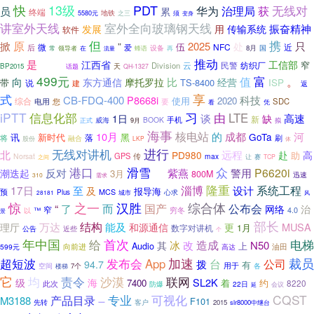
PDT
快
13级
无线对
华为
治理局
获
员
累
终端
5580元
地铁
之三
须
变身
讲室外天线
室外全向玻璃钢天线
发展
振奋精神
用
传输系统
软件
原
但
携
掀
2025
只
”
处
伍
微
NFC
近
后
爱
领导者
蜂语
设备
8月
国
常
在
再
流量
推动
是
江西省
工信部
窄
1号文
云
民警
纺织厂
Division
天
BP2015
话题
QH-1327
499元
富
值
比
。
向
东方通信
摩托罗拉
经营
带
TS-8400
ISP
说
建
返
享
式
CB-FDQ-400
P8668i
科技
使用
2020
综合
要
SDC
电用
您
凭
看
iPTT
信息化部
习
由
LTE
谈
高速
1日
缺
新
手机
BOOK
威海
拟
正式
9月
海事
核电站
10月
的
成都
河
GoTa
讯
新时代
黑
落
刷
将
融合
股份
LKP
体
无线对讲机
进行
北
远程
高
PD980
赴
助
GPS
传
Norsat
max
让
赛
TCP
之间
众
港口
滑雪
记
紫燕
警用
P6620i
潮迭起
反对
3月
800M
迅速
310
需求
隆重
系统工程
17日
至
淄博
设计
及
报导海
预
MCS
心求
Plus
城市
28181
风
惊
之一
汉胜
综合体
而
“
国产
公布会
了
网络
治
窄
穷冬
4.0
™
以
景
部长
结构
万达
能及
和源通信
MUSA
理厅
更
1月
数字对讲机
公告
近些
个
年中国
给
首次
电梯
造成
冰
改
N50
其
Audio
上
油田
599元
向前进
高达
加速
超短波
裁员
发布会
App
台
公司
拨
94.7
有
用于
空间
楼梯
7个
各
它
责令
均
沙漠
联网
SL2K
级
海
7400
着
约
8220
此次
22日
防爆
延
会议
CQST
专业
可视化
产品目录
M3188
F101
先转
客户
一
2015
slr8000中继台