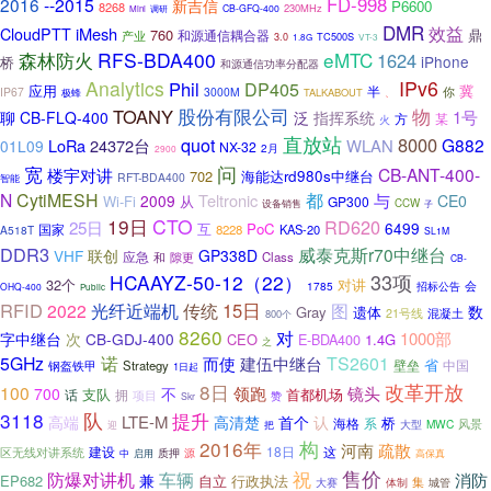
FD-998
2016
--2015
新吉信
P6600
8268
230MHz
调研
CB-GFQ-400
Mini
DMR
效益
iMesh
CloudPTT
760
鼎
和源通信耦合器
产业
TC500S
3.0
1.8G
VT-3
RFS-BDA400
eMTC
森林防火
1624
iPhone
桥
和源通信功率分配器
Analytics
IPv6
Phil
DP405
应用
冀
半
IP67
3000M
你
极蜂
TALKABOUT
、
TOANY
股份有限公司
物
1号
聊
CB-FLQ-400
泛
指挥系统
方
某
火
直放站
quot
8000
G882
LoRa
24372台
WLAN
01L09
NX-32
2月
2900
问
宽
CB-ANT-400-
楼宇对讲
702
海能达rd980s中继台
RFT-BDA400
智能
N
CytiMESH
都
Teltronic
与
2009
CE0
Wi-Fi
从
GP300
CCW
设备销售
子
19日
CTO
RD620
25日
6499
互
PoC
国家
8228
KAS-20
A518T
SL1M
DDR3
威泰克斯r70中继台
VHF
联创
GP338D
应急
和
隙更
Class
CB-
33项
HCAAYZ-50-12（22）
32个
对讲
会
1785
招标公告
OHQ-400
Public
RFID
传统
15日
图
2022
光纤近端机
数
Gray
遗体
21号线
混凝土
800个
8260
对
1000部
字中继台
次
CB-GDJ-400
CEO
E-BDA400
1.4G
之
5GHz
诺
建伍中继台
TS2601
而使
省
壁垒
中国
Strategy
钢盔铁甲
1日起
改革开放
8日
100
领跑
镜头
700
不
支队
首都机场
话
拥
项目
赞
Skr
队
3118
提升
LTE-M
认
高端
高清楚
首个
桥
系
海格
大型
MWC
风景
迎
把
2016年
构
河南
疏散
建设
18日
这
区无线对讲系统
质押
源
中
高保真
启用
售价
祝
车辆
防爆对讲机
消防
兼
EP682
自立
行政执法
集
体制
城管
大赛