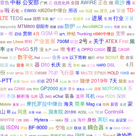
公安部
中标
南沙
AWIRE
推
背负
正在
全国
很
还
广州
信息化局
石
啦
rd620s中继台
TD-
用语
穿越
石化
E8600i
建筑
组建
油
上市
大的
型
海峡
进展
行业
LTE
TEDS
开展
说明
低成本
同
车载
宅
推广
低价
日夜
创业者
QChat
防护
MTM800
邵阳市
AeroMACS
统建
识别
智能化
雨棚
移动
化
海能达对讲机
高峰
GSM-R
宽带
概
贯彻
神秘
4月
Trunking
rd980中继台
第一
启动
油气
接收分
产业发展
2号
关于
频
700M
ATEX
First
Liteos
即时
联盟
抢
路器
IEEE
覆盖
率
Pre5G
5月
增
专栏
没
OPPO
C2620
CAGR
还有
生产
UHF
无
数字化
敢
业务
以下简称
SCOUT
政策
生态
施行
Rail
4FSK
P3688
距离
Windows
4月
器
长庆
D50
元
最
能源
DSL
摄像
网关
HARD
那有
双工器
科达
GITEX
湖南
份
70岁
飞行器
降实
等
McLTE
EP820
HOLD
CM388
10KB
5100
960
GP700
-PTT
2014
2019年
7天
随便
颁发
积极
全面
旅
现状
攻击
R8200
照明
无人机
系
GP2000
MOTOROLA
C2660
船岸
清移
禁令
这些
野外
落地
没电
请友台
410M
列
该
装备
耳机
市场
解析海
深圳
滥用
eChat
PDDS
GJB
24日
FPGA
简单
蒙
摩托罗拉中继台
海关
Mag
新晋
Mobile
速发
组网
走进
打通
北斗
山
国务院
Control4
III
同意
2018年
ADSL
TE30
大哥
中的
特警
接收
见过
weme
离职
Hytera
徐
身份
海外
----
会议室
门禁
---
上海
消防
NMEA
可以
模块
ISDN
耦合器
福
BF-9000
空地
联动
IP68
召开
完
事
CRAC
脚
G500
趋势
政协委
强悍
Smart
大火
视频监控
各业
有限公司
福建
正
同比