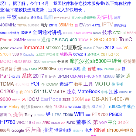
况》。据了解，今年1-4月，我国软件和信息技术服务业(以下简称软件
业)呈平稳较快进展态势，业务收入加快增长，
中软
对讲机
民间
调度
室内全向吸顶天线
贵州
通信系统
畅博通信
数字无线对讲
IPTV
400MHz
350MHz
EV751
同方
2013
自
摩托罗拉
TETRA
4.77亿
SLR5300
技术
全网通对讲机
3GPP
CTChat
slr8000中继台
Kidner
MESH
K4A8G045WC
解决方案
TrunC
通信
E-SGQ-400D
Phone
CB-SGQ-400
20MHz
TCCA
002583.SZ
Inmarsat
治理系统
2018
MTX900
VS-
GP328
VS-5700
Nokia
@CCW
P6600i
铁路局
5700H
338
无线对讲功分器
0
通信技术
CB-HLQ-400
Capacity
CCW2018
摩托罗拉slr5300中继台
畅博通
MOTOTRBO
350
分量级
EP821
海能达中继台
全
信设备手册
P8600Ex
智慧
轻
实现
PD500
宏拓
E8608
无线
P8600
中兴
公安
Part
系统
2017
通
能达
CB-ANT-400-NX
DPMR
M3688
听证会
4G-LTE
POI
MOTO
TDMA
工具
遨游车
数字
住宅楼
450MHz
PHICOMM
C1200
5111UV
赴京
MateBook
江苏
VoLTE
2019
软
中移
800MHz
雪
EarPods
CB-ANT-400-W
9000
350M
来
ICOM
ZiLTE
致力于
清楚
》
100Gb
Relay
rd980s中继台
非法
SL2M
摩托罗拉r8200中继台
WCDMA
eLTE
提供
WiFi
经
P8608
PTX700
苏州
Tony
LiTRA
TD950
飞
项目建设
电网
HP780
董事长
第
平台
342亿
WRC-19
线
APEC
BD500
2亿
FMRC
VOIP
防汛
运营商
推进
KiNet
泄露电缆
电力
slr1000中继台
666号
Google
150MHz