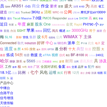
700MHz
MSTP
为
员
AK851
商业
作业
盛大
要求
高效
省工
小白
背景
治理
Q200
A10D
公网
清晰
建造
3KHz
摩托罗拉slr1000中
Trunked
WRC-15
CBTC
规范
LTE-Hi
就
7.0级
高
继台
PMOS
Responder
Tiscali
Massive
SHOW
遭到
摩托
派出所
L16
手持
小
年度
股东
近日
One
麻栗
金奖
PH790
Rapid
专家
走
无限距离对讲机
爱护
回忆
苹果
3000GHz
SSHT
将于
合
阅兵
概述
首批
降
办法
频谱
陕西省
四个
WiMAX
梅
设
下
主体
6月
集群
SL16
公共
新标
管线
信息化
或
派单
怎
好评
中心
Connected
定
取代
钢结构
此生
India2020
P118
电子
到
速度
分析
典型
控股
十大
位
所
遇
4.5G
轨道
搜救
大
搜狗
强
EP720
嘉兴
54所
炼成
救援
北
视察
BF-8100
组委
eTRA
仪式
间
249元
基层
6日
Critical
哈尔
具
耐用
S565
涉及
通讯系统
旅长
操纵
渗透
法网
键
沙龙
工程建设
300亿
区
备案
工作
核
全国对讲机
配件
厂区
交通
品开
栎社
商用
除
14号
效率
通讯
七个
比例
风电
18.1亿
运维
行将
12月
双
购买
洽谈
组图
《
正品
介绍
通过
创双
头
运
产品中心
中继台
合路平台
信号增强
天馈传输