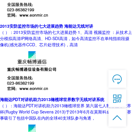
2013安防监控市场的七大进展趋势 海能达无线对讲
（ ）：2013安防监控市场的七大进展趋势 1、高清 视频监控 ：从技术上
分模拟高清IP网络高清、HD-SDI高清，如今高清监控不在单纯指前段摄
像机(感光器件CCD、芯片处理技术)，高清

在线客服

7*12 QQ在线，服务咨询

海能达PDT对讲机助力2013橄榄球世界数字无线对讲系统
（ ）：海能达PDT对讲机助力2013橄榄球世界 第六届七人制橄榄球世界
服务热线

杯(Rugby World Cup Sevens 2013)于2013年6月在莫斯科成功降幕。赛

恭候聆听，023-86382199手机直接点击
事吸引了包括中国队在内的全球40支球队参与角逐，
拨打