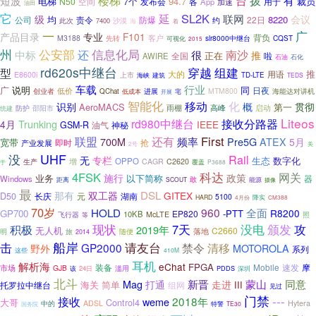
台
短波
楼梯
拨
有
7个
94.7
裁员
电梯
N50
空间
发布会
各
App
加速
用于
油田
它
延
SL2K
联网
级
会议
均
8220
责令
22日
公司
防爆
约
此次
7400
沙漠
海
着
一
广
产品目录
专业
F101
客户
背负
M3188
slr8000中继台
CQST
先转
可视化
2015
州
公安部
信息化局
还
南沙
中标
很
正在
推
全国
AWIRE
啦
石化
石油
rd620s中继台
组建
穿越
型
推
大的
用语
E8600i
上市
海峡
TD-LTE
建筑
TEDS
车载
行业
广
说明
同
日夜
创业者
低价
MTM800
海能达对讲机
QChat
进展
宅
低成本
开展
智能化
移动
化
识别
概
贯彻
AeroMACS
第一
雨棚
启动
高峰
防护
邵阳市
统建
Liteos
接收分路器
rd980中继台
Trunking
4月
IEEE
GSM-R
油气
神秘
First
联盟
还有
700M
频率
Pre5G
ATEX
5月
宽带
抢
产业发展
即时
关
2号
UHF
没
Rail
专栏
无
生态
数字化
OPPO
增
CAGR
C2620
生产
于
覆盖
P3688
科达
4FSK
网关
施行
政策
业务
以下简称
Windows
器
敢
能源
距离
SCOUT
摄像
最
DSL
那有
双工器
GITEX
D50
长庆
元
湖南
5100
HARD
4月份
降实
CM388
70岁
HOLD
960
全面
R8200
GP700
-PTT
EP820
10KB
飞行器
McLTE
等
照
现状
7天
没电
颁发
攻
积极
2019年
无人机
C2660
落地
旅
明
随便
2014
船岸
请友台
击
清移
GP2000
禁令
野外
MOTOROLA
系列
这些
410M
耳机
解析海
eChat
FPGA
装备
Mobile
速发
市场
摩
GJB
滥用
24日
深圳
该
PDDS
北斗
蒙山
新晋
同意
Mag
打通
走进
简单
III
海关
组网
托罗拉中继台
见过
门禁
---
接收
2018年
weme
大哥
Control4
ADSL
Hytera
中的
国务院
特警
TE30