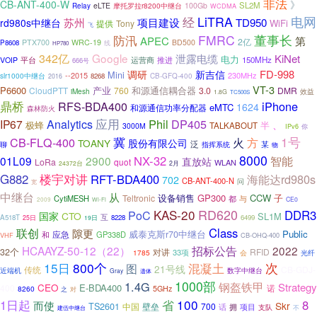
非法
CB-ANT-400-W
》
SL2M
eLTE
摩托罗拉r8200中继台
100Gb
Relay
WCDMA
LiTRA
电网
经
苏州
项目建设
TD950
rd980s中继台
WiFi
提供
Tony
飞
防汛
FMRC
董事长
APEC
第
2亿
PTX700
WRC-19
BD500
P8608
线
HP780
342亿
Google
泄露电缆
KiNet
电力
推进
150MHz
VOIP
平台
运营商
666号
FD-998
调研
新吉信
Mini
--2015
230MHz
slr1000中继台
8268
CB-GFQ-400
2016
VT-3
P6600
产业
和源通信耦合器
CloudPTT
760
3.0
DMR
iMesh
效益
1.8G
TC500S
鼎桥
iPhone
RFS-BDA400
1624
eMTC
和源通信功率分配器
森林防火
应用
Phil
DP405
IP67
Analytics
、
半
极蜂
TALKABOUT
3000M
IPv6
你
1号
CB-FLQ-400
冀
火
方
TOANY
股份有限公司
泛
某
聊
指挥系统
物
8000
NX-32
01L09
2900
智能
直放站
LoRa
quot
WLAN
24372台
2月
楼宇对讲
G882
RFT-BDA400
海能达rd980s
702
CB-ANT-400-N
问
宽
中继台
从
设备销售
GP300
CCW
子
Teltronic
CytiMESH
都
与
CE0
2009
Wi-Fi
RD620
KAS-20
DDR3
PoC
国家
CTO
SL1M
互
A518T
8228
6499
25日
19日
联创
Class
隙更
Public
威泰克斯r70中继台
和
应急
GP338D
VHF
CB-OHQ-400
招标公告
HCAAYZ-50-12（22）
2022
32个
对讲
RFID
33项
1785
光纤
会
15日
800个
次
混凝土
图
21号线
CB-GDJ-
传统
近端机
数字中继台
Gray
遗体
1000部
1.4G
钢盔铁甲
Strategy
CEO
E-BDA400
400
诺
8260
5GHz
之
对
100
1日起
省
8
而使
Skr
TS2601
中国
壁垒
700
话
项目
拥
支队
不
建伍中继台