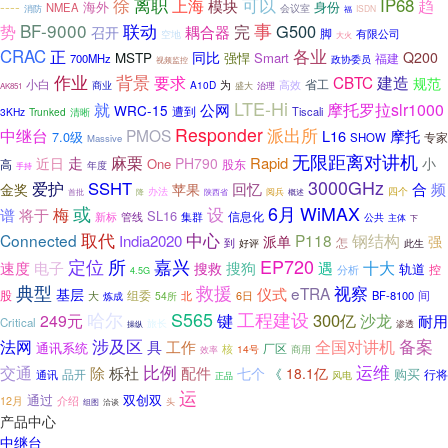
徐
离职
可以
上海
IP68
模块
趋
----
海外
身份
NMEA
会议室
消防
福
ISDN
BF-9000
联动
事
G500
势
耦合器
完
召开
脚
有限公司
空地
大火
CRAC
正
各业
同比
Q200
MSTP
强悍
Smart
福建
700MHz
政协委员
视频监控
作业
背景
要求
CBTC
建造
规范
小白
省工
为
高效
A10D
商业
盛大
治理
AK851
LTE-Hi
就
摩托罗拉slr1000
公网
WRC-15
遭到
Tiscali
3KHz
Trunked
清晰
Responder
派出所
中继台
PMOS
L16
摩托
7.0级
专家
SHOW
Massive
无限距离对讲机
麻栗
走
Rapid
近日
PH790
小
One
高
股东
年度
手持
3000GHz
SSHT
爱护
金奖
回忆
合
频
苹果
办法
阅兵
四个
降
陕西省
首批
概述
或
6月
WiMAX
设
梅
谱
将于
SL16
信息化
新标
管线
集群
公共
主体
下
中心
取代
Connected
P118
钢结构
India2020
强
派单
怎
到
此生
好评
定位
嘉兴
EP720
所
电子
十大
速度
搜狗
遇
搜救
轨道
控
分析
4.5G
典型
救援
视察
eTRA
仪式
基层
股
间
大
组委
北
6日
BF-8100
54所
炼成
S565
哈尔
工程建设
键
300亿
249元
沙龙
耐用
Critical
旅长
渗透
操纵
涉及区
全国对讲机
备案
法网
具
工作
通讯系统
厂区
核
14号
商用
效率
运维
交通
比例
除
栎社
配件
七个
18.1亿
《
品开
购买
行将
通讯
风电
正品
运
通过
双创双
12月
介绍
头
组图
洽谈
产品中心
中继台