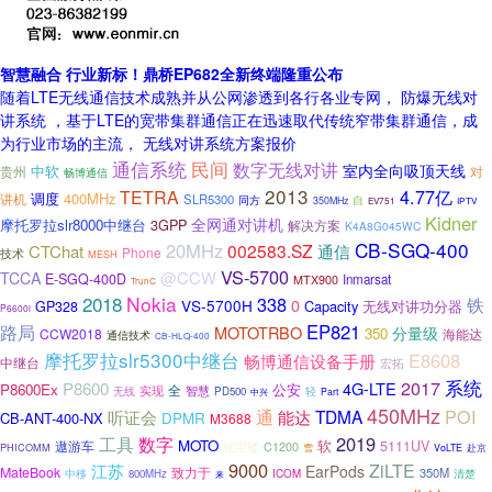
智慧融合 行业新标！鼎桥EP682全新终端隆重公布
随着LTE无线通信技术成熟并从公网渗透到各行各业专网， 防爆无线对
讲系统 ，基于LTE的宽带集群通信正在迅速取代传统窄带集群通信，成
为行业市场的主流， 无线对讲系统方案报价
通信系统
民间
数字无线对讲
室内全向吸顶天线
中软
贵州
对
畅博通信
2013
4.77亿
TETRA
调度
400MHz
讲机
SLR5300
同方
自
350MHz
EV751
IPTV
Kidner
全网通对讲机
摩托罗拉slr8000中继台
3GPP
解决方案
K4A8G045WC
CB-SGQ-400
20MHz
002583.SZ
CTChat
通信
Phone
技术
MESH
VS-5700
治理系统
@CCW
TCCA
E-SGQ-400D
Inmarsat
MTX900
TrunC
2018
Nokia
338
铁
0
VS-5700H
Capacity
无线对讲功分器
GP328
P6600i
路局
EP821
MOTOTRBO
分量级
350
CCW2018
海能达
通信技术
CB-HLQ-400
摩托罗拉slr5300中继台
E8608
畅博通信设备手册
中继台
宏拓
系统
2017
P8600
4G-LTE
P8600Ex
公安
全
实现
无线
智慧
PD500
轻
Part
中兴
450MHz
POI
通
TDMA
听证会
能达
CB-ANT-400-NX
DPMR
M3688
工具
数字
2019
MOTO
软
5111UV
遨游车
住宅楼
C1200
雪
PHICOMM
VoLTE
赴京
9000
ZiLTE
江苏
EarPods
MateBook
致力于
350M
中移
清楚
800MHz
ICOM
来