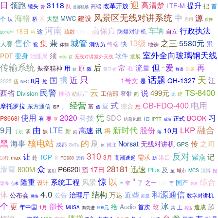
迎
日
领跑
3118
高清楚
提升
改革开放
LTE-M
首
镜头
高端
把
队
赞
首都机场
风景区无线对讲系统
中
海格
源
建设
MWC
个
大型
认
桥
系
启用
质押
河南
高保真
车辆
行政执法
18日
防爆对讲机
这
自立
疏散
2016年
构
EP682
售价
兼
城管
13级
之三
集
5580元
大赛
快
累
终端
消防员
地铁
祝
体制
室外全向玻璃钢天线
须
PDT
变身
软件
治理局
发展
无线对讲室外天线
华为
获
传输系统
爱
但
再
后
常
流量
振奋精神
用
原
在
设备
微
领导者
”
掀
蜂语
携
只
话题
天
近
BP2015
国
江
1号文
QH-1327
8月
是
2025
伍
处
NFC
民警
云
TS-8400
西省
499元
说
Division
推动
窄带
纺织厂
工信部
向
建
比
经营
式
电用
CB-FDQ-400
摩托罗拉
。
综合
返
东方通信
富
您
ISP
值
使用
凭
2020
习
科技
SDC
BOOK
P8668i
看
要
正式
iPTT
享
信息化部
1日
威海
由
新时代
融合
9月
股份
LKP
LTE
高速
将
讯
10月
新
谈
缺
落
手机
拟
核电站
黑
的
海事
刷
之间
Norsat
无线对讲机
传
GPS
成都
河北
GoTa
体
反对
310
让
记
紫燕
TCP
3月
需求
港口
max
高潮迭起
赴
进行
PD980
助
赛
远程
28181
滑雪
众
迅速
800M
P6620i
17日
及
预
Plus
MCS
淄博
至
城市
报
警用
惊
以
“
综合
隆重
系统工程
风景
国产
设计
了
窄
之一
导海
而
™
汉胜
心求
穷冬
4.0
和源通信
体
结构
近些
治理厅
万达
公布会
公告
数字对讲机
能及
网络
个
冰
更
超
部长
给
改
Audio
首次
年中国
造成
1月
MUSA
上
向前进
599元
其
高达