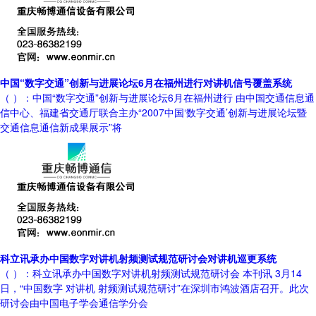
中国“数字交通”创新与进展论坛6月在福州进行对讲机信号覆盖系统
（ ）：中国“数字交通”创新与进展论坛6月在福州进行 由中国交通信息通
信中心、福建省交通厅联合主办“2007中国‘数字交通’创新与进展论坛暨
交通信息通信新成果展示”将
科立讯承办中国数字对讲机射频测试规范研讨会对讲机巡更系统
（ ）：科立讯承办中国数字对讲机射频测试规范研讨会 本刊讯 3月14
日，“中国数字 对讲机 射频测试规范研讨”在深圳市鸿波酒店召开。此次
研讨会由中国电子学会通信学分会