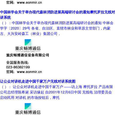
中国林学会关于举办现代森林消防进展高端研讨会的通知摩托罗拉无线对
讲系统
（ ）：中国林学会关于举办现代森林消防进展高端研讨会的通知 中林会
学字〔2020〕29号 各省、自治区、直辖市林业和草原主管部门，内蒙
古、大兴安岭森工（林业）集团公司，
让公众对讲机走进中国千家万户无线对讲系统图
（ ）： 让公众对讲机走进中国千家万户 ——访上海 摩托罗拉 产品有限
公司总经理陈希诞 采访缘起 自2001年12月6日中国 无线电 治理委员会
启动民用 对讲机 的市场按钮后，摩托