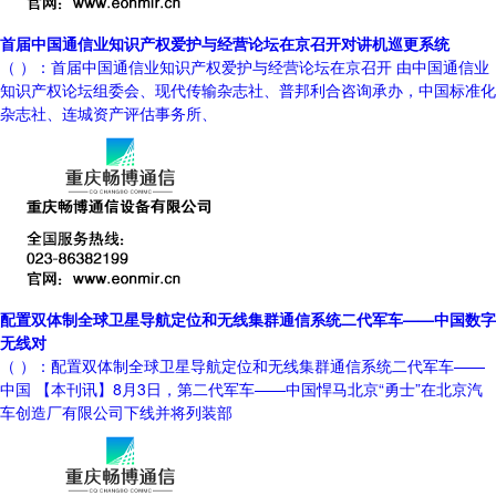
首届中国通信业知识产权爱护与经营论坛在京召开对讲机巡更系统
（ ）：首届中国通信业知识产权爱护与经营论坛在京召开 由中国通信业
知识产权论坛组委会、现代传输杂志社、普邦利合咨询承办，中国标准化
杂志社、连城资产评估事务所、
配置双体制全球卫星导航定位和无线集群通信系统二代军车——中国数字
无线对
（ ）：配置双体制全球卫星导航定位和无线集群通信系统二代军车——
中国 【本刊讯】8月3日，第二代军车——中国悍马北京“勇士”在北京汽
车创造厂有限公司下线并将列装部