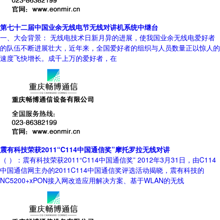
第七十二届中国业余无线电节无线对讲机系统中继台
一、大会背景： 无线电技术日新月异的进展，使我国业余无线电爱好者
的队伍不断进展壮大，近年来，全国爱好者的组织与人员数量正以惊人的
速度飞快增长。成千上万的爱好者，在
震有科技荣获2011“C114中国通信奖”摩托罗拉无线对讲
（ ）：震有科技荣获2011“C114中国通信奖” 2012年3月31日，由C114
中国通信网主办的2011C114中国通信奖评选活动揭晓，震有科技的
NC5200+xPON接入网改造应用解决方案、基于WLAN的无线