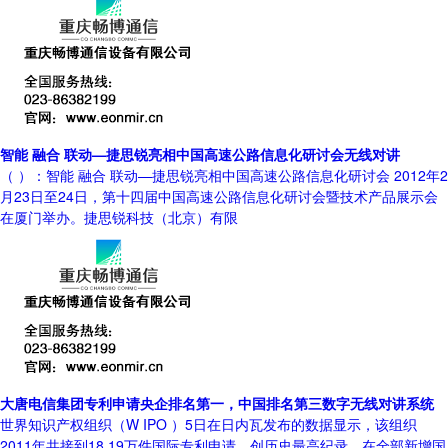
智能 融合 联动—捷思锐亮相中国高速公路信息化研讨会无线对讲
（ ）：智能 融合 联动—捷思锐亮相中国高速公路信息化研讨会 2012年2
月23日至24日，第十四届中国高速公路信息化研讨会暨技术产品展示会
在厦门举办。捷思锐科技（北京）有限
大唐电信集团专利申请央企排名第一，中国排名第三数字无线对讲系统
世界知识产权组织（W IPO ）5日在日内瓦发布的数据显示，该组织
2011年共接到18.19万件国际专利申请，创历史最高纪录。在全部新增国