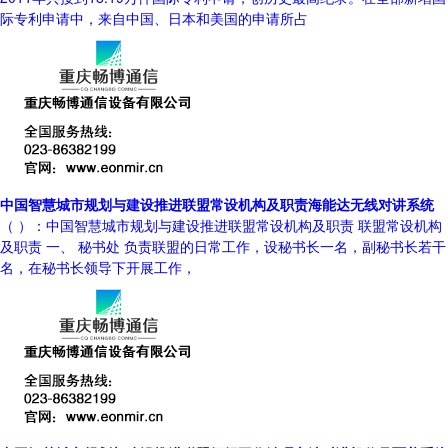
际专利申请中，来自中国、日本和美国的申请所占
中国智慧城市规划与建设推进联盟常设机构及职责海能达无线对讲系统
（ ）：中国智慧城市规划与建设推进联盟常设机构及职责 联盟常设机构
及职责 一、 秘书处 负责联盟的日常工作，设秘书长一名，副秘书长若干
名，在秘书长领导下开展工作，