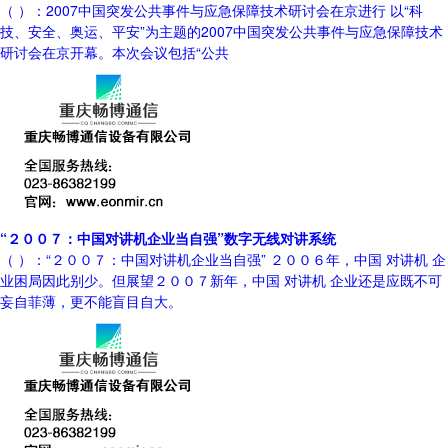
（ ）：2007中国突发公共事件与应急保障技术研讨会在京进行 以“科
技、安全、奥运、平安”为主题的2007中国突发公共事件与应急保障技术
研讨会在京开幕。本次会议包括“公共
“２００７：中国对讲机企业当自强”数字无线对讲系统
（ ）：“２００７：中国对讲机企业当自强” ２００６年，中国 对讲机 企
业困局因此别少。但展望２００７新年，中国 对讲机 企业还是应既不可
妄自菲薄，更不能盲目自大。