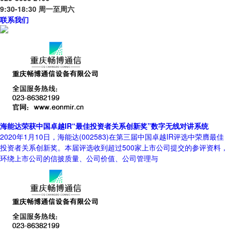
9:30-18:30 周一至周六
联系我们
海能达荣获中国卓越IR“最佳投资者关系创新奖”数字无线对讲系统
2020年1月10日，海能达(002583)在第三届中国卓越IR评选中荣膺最佳
投资者关系创新奖。本届评选收到超过500家上市公司提交的参评资料，
环绕上市公司的信披质量、公司价值、公司管理与