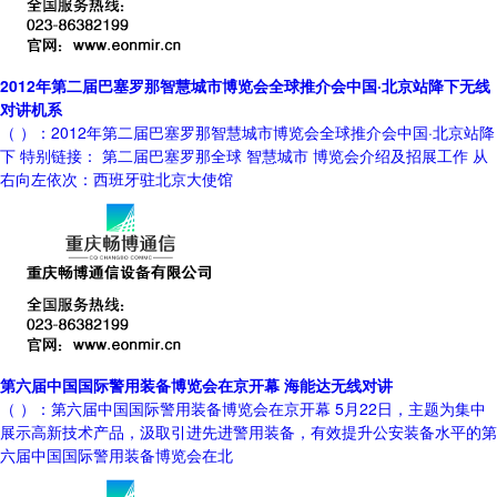
2012年第二届巴塞罗那智慧城市博览会全球推介会中国·北京站降下无线
对讲机系
（ ）：2012年第二届巴塞罗那智慧城市博览会全球推介会中国·北京站降
下 特别链接： 第二届巴塞罗那全球 智慧城市 博览会介绍及招展工作 从
右向左依次：西班牙驻北京大使馆
第六届中国国际警用装备博览会在京开幕 海能达无线对讲
（ ）：第六届中国国际警用装备博览会在京开幕 5月22日，主题为集中
展示高新技术产品，汲取引进先进警用装备，有效提升公安装备水平的第
六届中国国际警用装备博览会在北