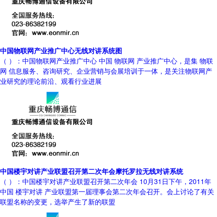
中国物联网产业推广中心无线对讲系统图
（ ）：中国物联网产业推广中心 中国 物联网 产业推广中心，是集 物联
网 信息服务、咨询研究、企业营销与会展培训于一体，是关注物联网产
业研究的理论前沿、观看行业进展
中国楼宇对讲产业联盟召开第二次年会摩托罗拉无线对讲系统
（ ）：中国楼宇对讲产业联盟召开第二次年会 10月31日下午，2011年
中国 楼宇对讲 产业联盟第一届理事会第二次年会召开。会上讨论了有关
联盟名称的变更，选举产生了新的联盟