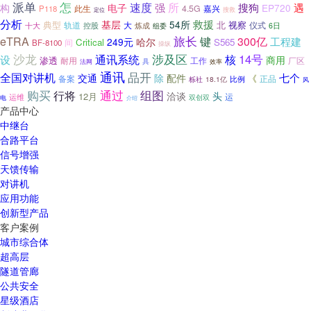
派单
怎
速度
强
所
搜狗
遇
构
电子
EP720
4.5G
嘉兴
P118
此生
搜救
定位
分析
救援
基层
54所
典型
北
视察
轨道
仪式
十大
大
炼成
控股
组委
6日
旅长
eTRA
键
300亿
哈尔
工程建
249元
Critical
S565
间
BF-8100
操纵
涉及区
沙龙
通讯系统
14号
核
设
商用
渗透
耐用
厂区
工作
具
法网
效率
通讯
品开
全国对讲机
七个
交通
除
配件
《
备案
正品
比例
18.1亿
栎社
风
购买
组图
行将
通过
洽谈
头
12月
运维
运
双创双
电
介绍
产品中心
中继台
合路平台
信号增强
天馈传输
对讲机
应用功能
创新型产品
客户案例
城市综合体
超高层
隧道管廊
公共安全
星级酒店