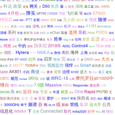
4FSK
能
科达
政策
网关
D50
长庆
湖南
最
那有
HARD
双工器
摄像
器
DSL
源
元
降实
4月份
EP820
飞行器
等
70岁
GP700
CM388
McLTE
GITEX
5100
HOLD
无人机
随便
现状
-PTT
2014
全面
旅
R8200
照明
960
10KB
积极
2019年
410M
没电
船岸
落地
野外
颁发
这些
攻击
C2660
请友台
7天
GP2000
禁令
MOTOROLA
系列
滥用
耳机
PDDS
eChat
清移
解析海
装备
市场
24日
FPGA
深圳
GJB
该
走进
简单
蒙山
新晋
北斗
速发
摩托罗拉中继台
组网
海关
Mobile
Mag
打通
见
III
国务院
2018年
Control4
中的
同意
TE30
ADSL
特警
接收
门
过
大哥
weme
----
Hytera
海外
NMEA
离职
福
消防
上海
身份
会议室
可以
禁
---
徐
模块
完
召开
大火
趋势
G500
事
BF-9000
联动
IP68
空地
耦合器
ISDN
有
脚
CRAC
强悍
视频监控
Smart
MSTP
700MHz
正
同比
政协委员
福建
限公司
各业
AK851
商业
治理
盛大
小白
背景
Q200
省工
要求
A10D
建造
为
作业
高效
WRC-15
摩托罗拉slr1000中
3KHz
规范
CBTC
就
清晰
公网
Trunked
继台
Massive
7.0级
遭到
派出所
L16
PMOS
Responder
Tiscali
LTE-Hi
近日
One
高
专家
Rapid
麻栗
PH790
年度
无
SHOW
摩托
手持
走
股东
陕西省
小
首批
金奖
爱护
概述
限距离对讲机
SSHT
回忆
苹果
四
降
办法
阅兵
合
或
管线
集群
频谱
6月
公共
设
梅
新标
3000GHz
将于
个
SL16
Connected
信息化
下
取代
WiMAX
好评
钢结
主体
India2020
到
中心