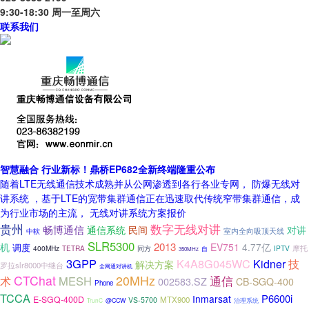
9:30-18:30 周一至周六
联系我们
智慧融合 行业新标！鼎桥EP682全新终端隆重公布
随着LTE无线通信技术成熟并从公网渗透到各行各业专网， 防爆无线对
讲系统 ，基于LTE的宽带集群通信正在迅速取代传统窄带集群通信，成
为行业市场的主流， 无线对讲系统方案报价
贵州
数字无线对讲
畅博通信
通信系统
民间
对讲
中软
室内全向吸顶天线
SLR5300
2013
机
EV751
4.77亿
调度
摩托
400MHz
IPTV
TETRA
同方
自
350MHz
3GPP
K4A8G045WC
技
Kidner
解决方案
罗拉slr8000中继台
全网通对讲机
CTChat
20MHz
术
MESH
通信
002583.SZ
CB-SGQ-400
Phone
TCCA
P6600i
Inmarsat
E-SGQ-400D
MTX900
VS-5700
治理系统
TrunC
@CCW