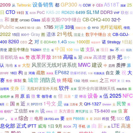
设备销售
GP300
A518T
2009
都
25
Teltronic
从
CCW
CE0
与
子
国家
SL1M
CTO
日
DDR3
PoC
KAS-20
RD620
6499
联创
19日
互
应
VHF
8228
和
威泰克斯r70中继台
CB-OHQ-400
32个
隙更
Class
急
GP338D
Public
对讲
1785
33项
光纤近端机
会
传统
招标公告
RFID
HCAAYZ-50-12（22）
遗体
21号线
2022
Gray
数字中继台
CB-GDJ-
15日
次
图
800个
混凝土
8260
之
对
1000部
400
1.4G
诺
1日起
Strategy
E-BDA400
CEO
5GHz
钢盔铁甲
中国
支队
建伍中继台
话
项目
不
而使
100
TS2601
壁垒
700
拥
领跑
Skr
省
8日
高端
把
改革开放
高清楚
首都机场
迎
赞
3118
提升
首个
镜头
队
LTE-M
建设
风景区无线对讲系统
MWC
质押
认
大型
源
海格
中
启用
系
桥
兼
构
疏散
EP682
祝
大
自立
18日
这
防爆对讲机
河南
2016年
行政执法
车辆
高保真
城管
消防员
终端
赛
之三
集
快
体制
地铁
须
售价
13级
PDT
5580元
累
华为
获
软件
变身
室外全向玻璃钢天线
无线对讲室外天线
振
治理局
发展
传输系统
设备
伍
2025
但
NFC
原
用
后
微
常
领导者
流量
蜂语
在
爱
奋精神
”
掀
再
是
国
近
1号文
民警
QH-1327
天
携
BP2015
处
8月
只
江西省
云
推
话题
Division
说
值
工信部
富
TS-8400
东方通信
建
向
比
摩托罗拉
动
纺织厂
窄带
经营
499元
信
综合
凭
要
。
电用
您
P8668i
科技
SDC
看
2020
使用
ISP
返
式
CB-FDQ-400
享
息化部
正式
高速
由
新
LTE
习
威海
9月
iPTT
1日
谈
手机
缺
BOOK
拟