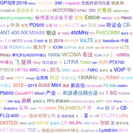
GP328
2018
338
无线对讲功分器
铁路局
VS-5700H
Capacity
Nokia
0
分量级
通信技术
350
MOTOTRBO
EP821
CCW2018
CB-HLQ-400
海能达中继台
E8608
宏拓
畅博通信设备手册
P8600
摩托罗拉slr5300中继台
无线
P8600Ex
CB-
听证会
中兴
PD500
系统
4G-LTE
轻
智慧
公安
实现
全
Part
2017
DPMR
ANT-400-NX
M3688
能达
PHICOMM
450MHz
遨游车
通
TDMA
POI
数
VoLTE
2019
中移
软
5111UV
工具
MOTO
赴京
MateBook
C1200
住宅楼
雪
字
800MHz
致力于
eLTE
江苏
ICOM
来
EarPods
9000
350M
ZiLTE
清楚
CB-ANT-400-W
非法
WCDMA
》
100Gb
rd980s
Relay
摩托罗拉r8200中继台
苏州
SL2M
飞
提供
LiTRA
电网
中继台
经
PTX700
项目建设
TD950
Tony
WiFi
VOIP
P8608
防汛
平
HP780
WRC-19
2亿
APEC
FMRC
董事长
第
线
BD500
150MHz
KiNet
台
推进
运营商
666号
泄露电缆
slr1000
电力
342亿
Google
8268
Mini
2016
新吉信
--2015
中继台
FD-998
调研
CB-GFQ-400
230MHz
和源通信耦合器
1.8G
产业
P6600
CloudPTT
iMesh
3.0
TC500S
760
鼎桥
RFS-BDA400
森林防火
IP67
1624
VT-3
效益
和源通信功率分配器
eMTC
iPhone
DMR
极
TALKABOUT
半
你
应用
CB-
冀
Phil
DP405
Analytics
IPv6
聊
、
蜂
3000M
01L09
LoRa
FLQ-400
某
股份有限公司
泛
物
指挥系统
火
1号
方
TOANY
24372台
智能
NX-32
2月
WLAN
quot
宽
直放站
G882
2900
8000
楼宇对讲
702
RFT-BDA400
海能达rd980s中继台
CytiMESH
Wi-Fi
问
CB-ANT-400-N