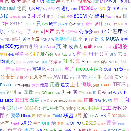
讯
股份
的
刷
融合
核电站
黑
海事
落
10月
体
将
成都
LKP
河北
新时代
GoTa
Norsat
之间
PD980
进行
赛
传
TCP
无线对讲机
GPS
max
远程
让
赴
助
3月
310
800M
众
警用
反对
预
记
港口
滑雪
P6620i
高潮迭起
紫燕
迅速
需求
28181
及
设计
17日
城市
隆重
Plus
心求
报导海
淄博
系统工程
至
风景
惊
MCS
国产
以
治理厅
窄
了
穷冬
公布会
公
之一
综合体
4.0
汉胜
™
网络
“
而
部长
个
结构
MUSA
数字对讲机
告
能及
近些
更
年中
和源通信
1月
万达
599元
给
其
冰
超短波
造成
向前进
改
高达
油田
国
Audio
上
首次
N50
各
公司
有
94.7
用于
它
发布会
楼梯
空间
裁员
级
电梯
7个
加速
App
台
拨
均
SL2K
延
此次
防爆
约
会议
先转
沙漠
责令
联网
M3188
7400
着
海
22日
8220
客户
产品目录
一
可视化
slr8000中继台
背负
2015
F101
CQST
专业
中标
公安部
南沙
石油
还
AWIRE
推
很
啦
石化
型
信息化局
广州
全国
正在
用语
海峡
上市
TEDS
组建
建筑
E8600i
大的
穿越
rd620s中继台
TD-LTE
创
宅
说明
进展
车载
日夜
行业
QChat
同
海能达对讲机
推广
低价
低成本
开展
业者
启
化
邵阳市
统建
雨棚
第一
概
MTM800
移动
防护
高峰
识别
AeroMACS
智能化
动
贯彻
油气
接收分
IEEE
Trunking
GSM-R
神秘
rd980中继台
4月
路器
联盟
2号
抢
First
宽带
ATEX
700M
Liteos
频率
产业发展
即时
关于
覆盖
还有
C2620
增
5月
没
生产
UHF
OPPO
专栏
无
Pre5G
CAGR
P3688
数字化
生态
Windows
以下简称
Rail
业务
SCOUT
距离
施行
敢