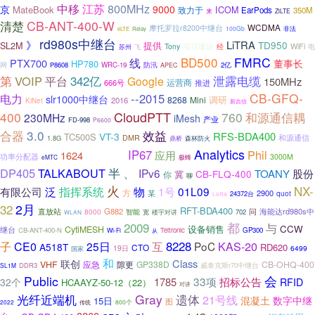
江苏
800MHz
中移
京
9000
MateBook
ICOM
致力于
EarPods
350M
来
ZiLTE
清楚
CB-ANT-400-W
WCDMA
摩托罗拉r8200中继台
非法
100Gb
eLTE
Relay
rd980s中继台
》
LiTRA
TD950
提供
SL2M
项目建设
WiFi
Tony
苏州
飞
经
电
BD500
FMRC
线
PTX700
董事长
HP780
网
P8608
WRC-19
防汛
2亿
APEC
第
342亿
VOIP
泄露电缆
平台
Google
150MHz
666号
运营商
推进
CB-GFQ-
电力
--2015
slr1000中继台
调研
8268
Mini
2016
KiNet
新吉信
CloudPTT
400
760
和源通信耦
230MHz
iMesh
产业
FD-998
P6600
3.0
合器
效益
RFS-BDA400
VT-3
TC500S
和源通信
DMR
1.8G
鼎桥
森林防火
iPhone
Analytics
IP67
Phil
1624
应用
功率分配器
3000M
eMTC
极蜂
、
DP405
TALKABOUT
半
IPv6
TOANY
股份
CB-FLQ-400
冀
你
聊
火
NX-
泛
指挥系统
物
1号
01L09
有限公司
方
某
2900
quot
24372台
LoRa
32
2月
RFT-BDA400
直放站
G882
问
海能达rd980s中
8000
智能
702
宽
楼宇对讲
WLAN
2009
都
与
设备销售
CCW
CytiMESH
继台
CB-ANT-400-N
Teltronic
GP300
Wi-Fi
从
8228
KAS-20
子
CE0
25日
互
PoC
A518T
RD620
CTO
19日
6499
国家
和
联创
Class
VHF
应急
隙更
GP338D
CB-OHQ-400
DDR3
威泰克斯r70中继台
SL1M
会
Public
33项
招标公告
1785
32个
RFID
HCAAYZ-50-12（22）
对讲
Gray
光纤近端机
遗体
21号线
混凝土
数字中继
15日
图
2022
800个
传统