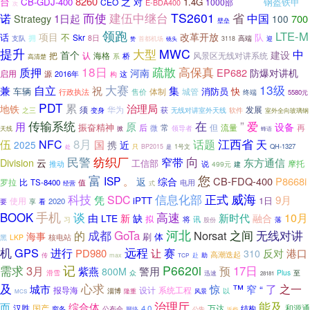
8260
台
之
5GHz
CB-GDJ-400
对
1.4G
钢盔铁甲
CEO
1000部
E-BDA400
次
建伍中继台
TS2601
而使
省
诺
中国
1日起
700
Strategy
100
壁垒
领跑
LTE-M
项目
改革开放
话
不
队
拥
Skr
8日
高端
支队
迎
首都机场
镜头
3118
赞
提升
MWC
大型
中
建设
首个
认
海格
风景区无线对讲系统
把
桥
系
高清楚
18日
高保真
质押
疏散
EP682
河南
防爆对讲机
启用
2016年
源
构
这
大赛
13级
自立
兼
祝
集
车辆
消防员
体制
快
行政执法
城管
售价
终端
5580元
PDT
累
治理局
地铁
须
华为
发展
获
之三
变身
无线对讲室外天线
软件
室外全向玻璃钢
”
传输系统
在
爱
用
原
设备
振奋精神
后
常
但
流量
再
微
领导者
掀
天线
蜂语
江西省
8月
话题
天
伍
NFC
国
携
2025
近
1号文
QH-1327
只
BP2015
处
是
民警
纺织厂
向
窄带
东方通信
Division
云
工信部
摩托
推动
说
499元
建
您
富
ISP
。
CB-FDQ-400
P8668i
返
综合
比
罗拉
TS-8400
电用
值
式
经营
威海
科技
正式
信息化部
SDC
9月
凭
iPTT
1日
使用
2020
要
享
看
手机
谈
BOOK
高速
10月
由
新
新时代
LTE
缺
融合
拟
将
讯
落
习
股份
成都
河北
GoTa
Norsat
之间
无线对讲
的
海事
刷
体
LKP
核电站
黑
机
GPS
远程
进行
让
赛
反对
PD980
港口
310
高潮迭起
max
传
赴
助
TCP
记
P6620i
需求
3月
预
17日
警用
紫燕
800M
众
Plus
至
滑雪
迅速
28181
及
心求
了
之一
城市
惊
™
窄
“
报导海
设计
系统工程
淄博
以
隆重
风景
MCS
治理厅
能及
而
综合体
汉胜
国产
万达
4.0
结构
和源通
公布会
穷冬
网络
公告
近些