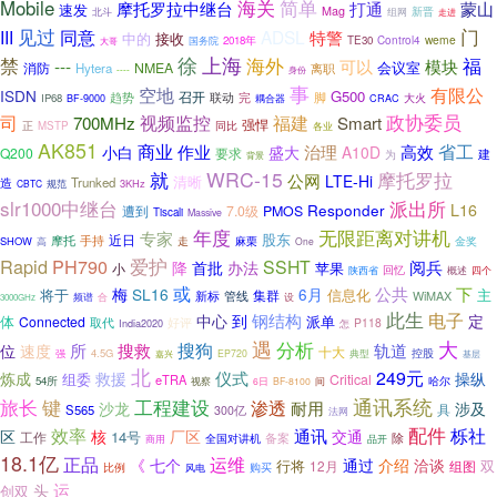
Mobile
海关
简单
摩托罗拉中继台
打通
蒙山
速发
Mag
新晋
北斗
组网
走进
门
见过
III
同意
ADSL
特警
中的
接收
weme
2018年
TE30
Control4
大哥
国务院
禁
徐
上海
海外
福
---
模块
可以
会议室
消防
NMEA
Hytera
离职
----
身份
事
空地
有限公
ISDN
G500
召开
联动
完
脚
趋势
IP68
耦合器
大火
BF-9000
CRAC
司
政协委员
700MHz
视频监控
福建
Smart
强悍
正
同比
MSTP
各业
AK851
商业
省工
作业
治理
高效
小白
盛大
A10D
Q200
要求
建
为
背景
WRC-15
摩托罗拉
就
公网
LTE-Hi
清晰
Trunked
造
3KHz
CBTC
规范
slr1000中继台
派出所
Responder
L16
遭到
7.0级
PMOS
Tiscali
Massive
无限距离对讲机
年度
专家
股东
摩托
手持
近日
走
SHOW
麻栗
金奖
高
One
爱护
Rapid
PH790
SSHT
阅兵
降
首批
办法
苹果
小
回忆
陕西省
概述
四个
或
公共
下
梅
SL16
6月
信息化
主
将于
集群
新标
管线
WiMAX
设
频谱
合
3000GHz
此生
电子
钢结构
中心
到
定
体
派单
Connected
取代
好评
P118
怎
India2020
遇
大
分析
所
搜狗
搜救
轨道
位
速度
十大
控股
4.5G
典型
强
EP720
嘉兴
基层
北
仪式
249元
炼成
救援
操纵
组委
Critical
eTRA
54所
哈尔
视察
6日
BF-8100
间
通讯系统
键
工程建设
旅长
渗透
耐用
沙龙
涉及
具
S565
300亿
法网
配件
效率
通讯
栎社
区
核
厂区
交通
14号
工作
除
备案
全国对讲机
商用
品开
18.1亿
正品
运维
《
七个
通过
介绍
洽谈
行将
双
12月
组图
比例
购买
风电
运
头
创双