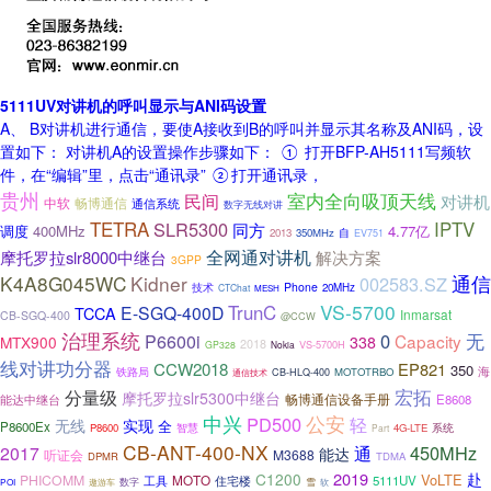
5111UV对讲机的呼叫显示与ANI码设置
A、 B对讲机进行通信，要使A接收到B的呼叫并显示其名称及ANI码，设
置如下： 对讲机A的设置操作步骤如下： ① 打开BFP-AH5111写频软
件，在“编辑”里，点击“通讯录” ②打开通讯录，
贵州
室内全向吸顶天线
民间
对讲机
中软
畅博通信
通信系统
数字无线对讲
TETRA
SLR5300
IPTV
同方
调度
400MHz
4.77亿
自
2013
350MHz
EV751
全网通对讲机
摩托罗拉slr8000中继台
解决方案
3GPP
K4A8G045WC
Kidner
通信
002583.SZ
技术
Phone
20MHz
CTChat
MESH
VS-5700
TrunC
E-SGQ-400D
TCCA
Inmarsat
CB-SGQ-400
@CCW
治理系统
0
无
P6600i
Capacity
MTX900
338
2018
VS-5700H
GP328
Nokia
线对讲功分器
CCW2018
EP821
350
海
铁路局
MOTOTRBO
CB-HLQ-400
通信技术
宏拓
分量级
摩托罗拉slr5300中继台
能达中继台
畅博通信设备手册
E8608
中兴
公安
PD500
轻
实现
无线
全
P8600Ex
系统
P8600
智慧
4G-LTE
Part
CB-ANT-400-NX
450MHz
2017
通
能达
M3688
听证会
DPMR
TDMA
2019
赴
C1200
VoLTE
PHICOMM
MOTO
工具
住宅楼
5111UV
雪
遨游车
数字
POI
软