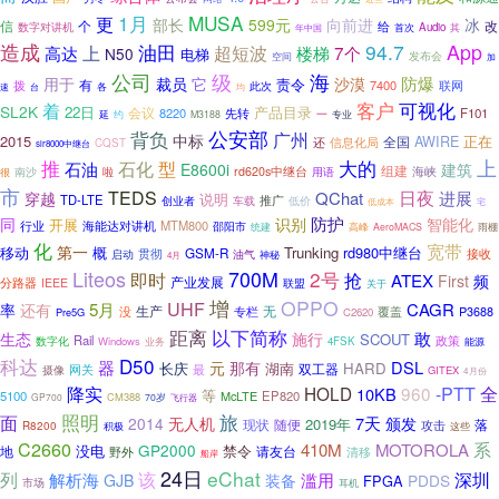
1月
MUSA
更
部长
599元
向前进
冰
个
改
信
数字对讲机
给
首次
Audio
年中国
其
造成
94.7
App
上
油田
超短波
7个
高达
楼梯
N50
电梯
发布会
空间
加
海
公司
级
防爆
用于
裁员
它
沙漠
责令
有
7400
拨
联网
各
此次
速
台
均
客户
可视化
着
SL2K
22日
产品目录
会议
8220
F101
先转
延
一
专业
约
M3188
公安部
背负
广州
中标
2015
AWIRE
全国
正在
还
信息化局
CQST
slr8000中继台
推
大的
上
型
石化
石油
E8600i
建筑
组建
海峡
南沙
rd620s中继台
啦
用语
很
市
TEDS
日夜
进展
QChat
穿越
说明
TD-LTE
推广
车载
低价
创业者
低成本
宅
防护
同
识别
智能化
开展
行业
MTM800
海能达对讲机
邵阳市
雨棚
统建
高峰
AeroMACS
化
宽带
第一
移动
概
Trunking
rd980中继台
GSM-R
启动
贯彻
油气
接收
神秘
4月
Liteos
700M
2号
即时
抢
ATEX
First
频
产业发展
分路器
IEEE
联盟
关于
增
OPPO
UHF
5月
CAGR
率
还有
生产
无
没
专栏
覆盖
P3688
Pre5G
C2620
距离
以下简称
生态
敢
施行
SCOUT
Rail
数字化
政策
Windows
4FSK
能源
业务
科达
D50
器
DSL
元
那有
长庆
湖南
HARD
双工器
网关
最
摄像
GITEX
4月份
全
降实
HOLD
960
-PTT
10KB
等
5100
McLTE
EP820
CM388
GP700
70岁
飞行器
照明
面
旅
7天
颁发
2014
无人机
2019年
落
现状
随便
攻击
R8200
积极
这些
C2660
系
410M
MOTOROLA
GP2000
地
没电
禁令
请友台
清移
野外
船岸
24日
eChat
列
该
深圳
解析海
滥用
GJB
装备
PDDS
FPGA
市场
耳机