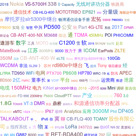
Nokia
338
VS-5700H
无线对讲功分器
0
铁路局
2018
Capacity
分量级
通信技术
MOTOTRBO
EP821
CB-HLQ-400
海能达中继
CCW2018
350
摩托罗拉slr5300中继台
宏拓
畅博通信设备手册
台
E8608
P8600Ex
无线
PD500
公安
2017
Part
4G-LTE
全
中兴
轻
P8600
实现
智慧
系统
DPMR
通
TDMA
CB-ANT-400-NX
M3688
POI
PHICOMM
能达
450MHz
听证会
C1200
数字
软
遨游车
MOTO
雪
赴京
工具
5111UV
住宅楼
2019
VoLTE
江苏
ICOM
MateBook
来
ZiLTE
800MHz
9000
致力于
EarPods
中移
CB-ANT-400-W
350M
100Gb
eLTE
摩托罗拉r8200中继台
清楚
Relay
rd980s中继台
WCDMA
飞
经
Tony
非法
》
苏州
项目建设
SL2M
提供
电网
P8608
HP780
APEC
TD950
WiFi
PTX700
LiTRA
防汛
WRC-19
线
2亿
董事长
平台
泄露
运营商
BD500
666号
Google
推进
第
FMRC
VOIP
342亿
150MHz
电缆
电力
KiNet
Mini
--2015
2016
调研
新吉信
slr1000中继台
8268
产业
760
CloudPTT
3.0
FD-998
230MHz
P6600
CB-GFQ-400
iMesh
和源通信耦合器
1.8G
和源通信功率分配器
DMR
鼎桥
VT-3
RFS-
TC500S
效益
森林防火
3000M
DP405
Analytics
IP67
应用
iPhone
极蜂
Phil
eMTC
BDA400
1624
TALKABOUT
、
冀
股份有限公
聊
CB-FLQ-400
TOANY
IPv6
你
半
物
司
LoRa
quot
指挥系统
方
某
24372台
直放站
01L09
NX-32
泛
火
1号
2
2900
RFT-BDA400
宽
问
G882
WLAN
8000
702
智能
楼宇对讲
海能达rd980s中继
月