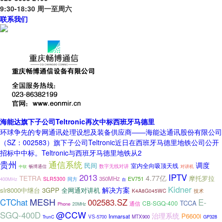
9:30-18:30 周一至周六
联系我们
海能达旗下子公司Teltronic再次中标西班牙马德里
环球争先的专网通讯处理设想及装备供应商——海能达通讯股份有限公司
（SZ：002583）旗下子公司Teltronic近日在西班牙马德里地铁公司公开
招标中中标。Teltronic与西班牙马德里地铁从2
通信系统
贵州
调度
民间
室内全向吸顶天线
数字无线对讲
畅博通信
对讲机
中软
2013
IPTV
TETRA
4.77亿
摩托罗拉
350MHz
EV751
SLR5300
同方
400MHz
自
Kidner
解决方案
slr8000中继台
3GPP
全网通对讲机
K4A8G045WC
技术
MESH
CTChat
002583.SZ
E-
TCCA
CB-SGQ-400
通信
Phone
20MHz
@CCW
SGQ-400D
治理系统
P6600i
Inmarsat
VS-5700
MTX900
GP328
TrunC