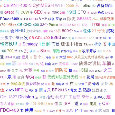
CytiMESH
从
CB-ANT-400-N
Wi-Fi
Teltronic
设备销售
2009
台
CE0
19日
与
CTO
CCW
国家
都
PoC
GP300
25日
子
8228
KAS-20
A518T
互
VHF
隙更
GP338D
威泰克斯
RD620
6499
应急
SL1M
DDR3
联创
和
Class
1785
r70中继台
CB-OHQ-400
32个
Public
HCAAYZ-50-12（22）
33项
对讲
RFID
21号线
会
800个
遗体
混凝
15日
光纤近端机
传统
招标公告
Gray
2022
图
8260
土
数字中继台
次
CB-GDJ-400
5GHz
1000部
之
CEO
对
E-BDA400
1.4G
1日起
建伍中继台
钢盔铁甲
省
Strategy
而使
壁垒
中国
诺
TS2601
拥
Skr
700
改革开放
100
领跑
话
项目
首都机场
不
8日
3118
支队
镜头
赞
高端
队
首个
迎
提升
大型
风景区无线对讲系统
系
中
LTE-M
高清楚
把
海格
MWC
认
桥
建设
车辆
源
防爆对讲机
这
构
高保真
2016年
河南
18日
疏散
EP682
质押
启用
行
大赛
消防员
13级
之三
快
兼
自立
祝
售价
集
城管
地铁
政执法
体制
终端
5580元
华为
累
获
无线对讲室外天线
发展
须
变身
PDT
软件
室外全向玻璃钢
治理局
”
在
设备
振奋精神
再
传输系统
微
爱
蜂语
常
领导者
但
流量
天线
用
掀
原
后
伍
NFC
携
BP2015
话题
只
是
2025
处
1号文
江西省
8月
国
天
近
建
Division
QH-1327
推动
纺织厂
窄带
工信部
云
说
499元
民警
向
CB-
TS-8400
ISP
返
比
电用
东方通信
值
富
经营
综合
您
摩托罗拉
式
。
FDQ-400
使用
SDC
iPTT
要
正式
1日
科技
威海
享
2020
信息化部
看
凭
P8668i