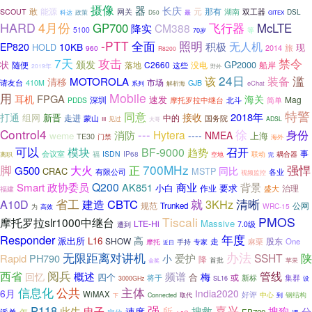
摄像
器
长庆
能源
那有
敢
网关
元
湖南
双工器
SCOUT
科达
最
DSL
政策
D50
GITEX
4月份
HARD
GP700
飞行器
McLTE
CM388
降实
5100
等
70岁
-PTT
全面
照明
无人机
积极
EP820
10KB
现
HOLD
旅
960
2014
R8200
7天
攻击
禁令
颁发
状
落地
C2660
GP2000
随便
这些
没电
船岸
2019年
野外
24日
装备
滥
该
清移
MOTOROLA
市场
请友台
410M
GJB
系列
解析海
eChat
Mobile
用
FPGA
耳机
海关
速发
深圳
Mag
摩托罗拉中继台
北斗
简单
PDDS
特警
同意
2018年
打通
接收
组网
新晋
走进
中的
国务院
蒙山
见过
ADSL
III
大哥
Control4
徐
---
Hytera
身份
消防
----
NMEA
weme
上海
TE30
门禁
海外
可以
模块
召开
BF-9000
趋势
事
会议室
福
ISDN
IP68
联动
离职
空地
耦合器
完
脚
700MHz
强悍
大火
正
G500
同比
CRAC
MSTP
各业
有限公司
视频监控
Q200
商业
Smart
政协委员
AK851
背景
小白
要求
作业
治理
盛大
福建
就
清晰
A10D
省工
建造
CBTC
3KHz
规范
Trunked
公网
WRC-15
高效
为
Tiscali
PMOS
摩托罗拉slr1000中继台
Massive
LTE-Hi
遭到
7.0级
Responder
年度
高
L16
派出所
SHOW
股东
走
麻栗
One
摩托
手持
专家
近日
无限距离对讲机
办法
爱护
SSHT
陕
Rapid
PH790
小
降
首批
苹果
金奖
阅兵
管线
西省
概述
频谱
回忆
梅
四个
合
或
将于
新标
集群
3000GHz
SL16
设
信息化
公共
主体
6月
India2020
WiMAX
好评
中心
钢结构
Connected
取代
到
下
嘉兴
P118
强
电子
搜救
此生
所
搜狗
速度
分