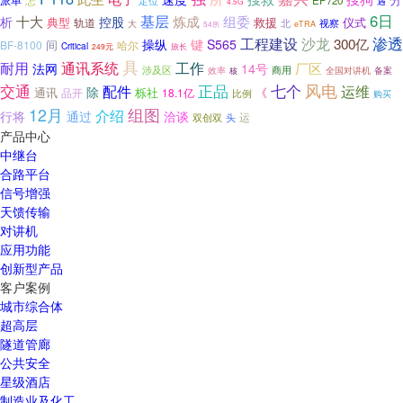
派单
怎
EP720
定位
遇
4.5G
6日
十大
基层
炼成
组委
析
控股
救援
仪式
典型
轨道
视察
大
北
54所
eTRA
工程建设
沙龙
渗透
300亿
操纵
键
S565
间
BF-8100
哈尔
Critical
249元
旅长
具
耐用
通讯系统
工作
厂区
法网
14号
涉及区
效率
商用
全国对讲机
备案
核
风电
交通
正品
七个
配件
运维
除
通讯
栎社
品开
18.1亿
《
比例
购买
组图
12月
介绍
行将
通过
洽谈
运
双创双
头
产品中心
中继台
合路平台
信号增强
天馈传输
对讲机
应用功能
创新型产品
客户案例
城市综合体
超高层
隧道管廊
公共安全
星级酒店
制造业及化工