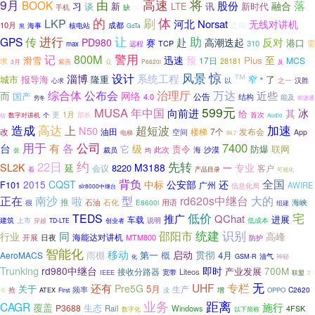
高速
将
9月
由
BOOK
股份
落
融合
习
谈
新
LTE
讯
新时代
缺
手机
拟
的
刷
体
LKP
河北
Norsat
无线对讲机
10月
成都
之间
核电站
海事
GoTa
黑
进行
让
助
GPS
传
赴
反对
PD980
高潮迭起
赛
港口
310
需
远程
TCP
max
800M
警用
记
迅速
预
至
Plus
滑雪
17日
MCS
求
28181
3月
紫燕
众
P6620i
及
惊
风景
™
设计
系统工程
淄博
报导海
隆重
了
城市
窄
“
之一
汉胜
以
心求
综合体
万达
公布会
治理厅
近些
而
网络
国产
公告
4.0
结构
能及
穷冬
和源通
599元
MUSA
年中国
向前进
冰
其
给
更
1月
首次
部长
数字对讲机
个
信
Audio
造成
高达
超短波
加速
上
N50
改
油田
楼梯
7个
发布会
空间
App
电梯
94.7
用于
各
公司
7400
有
台
级
它
责令
防爆
联网
此次
海
沙漠
裁员
拨
均
约
先转
22日
专业
SL2K
M3188
8220
一
延
客户
会议
着
产品目录
可视化
全国
背负
2015
CQST
中标
公安部
还
F101
广州
AWIRE
信息化局
slr8000中继台
南沙
正在
型
rd620s中继台
大的
啦
推
石化
用语
海峡
石油
E8600i
很
组建
低价
宅
TEDS
推广
QChat
进展
车载
建筑
上市
说明
低成本
穿越
TD-LTE
创业者
邵阳市
统建
识别
同
高峰
行业
开展
日夜
海能达对讲机
MTM800
防护
智能化
移动
启动
贯彻
第一
概
4月
AeroMACS
雨棚
油气
神秘
化
GSM-R
Trunking
rd980中继台
即时
700M
接收分路器
产业发展
Liteos
宽带
IEEE
联盟
2
无
还有
UHF
专栏
Pre5G
关于
5月
生产
频率
抢
增
C2620
没
OPPO
ATEX
First
号
业务
距离
CAGR
施行
覆盖
生态
P3688
Rail
Windows
4FSK
数字化
以下简称