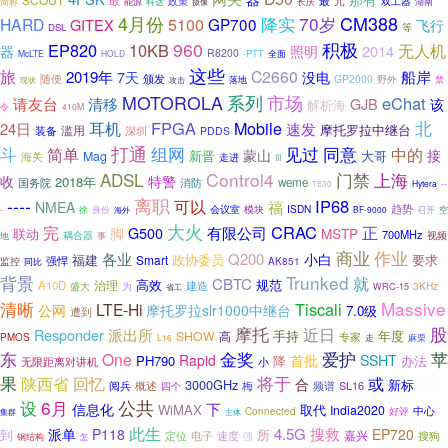
敢
最
元
能源
政策
长庆
双工器
湖南
简称
科达
摄像
4月份
CM388
70岁
降实
HARD
5100
GP700
GITEX
飞行
DSL
等
960
积极
EP820
10KB
无人机
照明
2014
器
R8200
-PTT
全面
McLTE
HOLD
这些
旅
C2660
2019年
7天
船岸
没电
随便
颁发
GP2000
野外
落地
攻击
禁
现状
市场
MOTOROLA
系列
eChat
请友台
清移
GJB
该
解析海
令
410M
FPGA
Mobile
北
耳机
速发
24日
摩托罗拉中继台
滥用
深圳
装备
PDDS
打通
同意
斗
组网
见过
简单
中的
蒙山
接
新晋
Mag
大哥
海关
走进
III
ADSL
Control4
门禁
上海
收
特警
2018年
国务院
weme
消防
Hytera
--
TE30
----
离职
IP68
可以
福
NMEA
会议室
模块
ISDN
趋势
-
徐
身份
海外
BF-9000
召开
空
大火
完
CRAC
正
有限公司
脚
G500
MSTP
联动
700MHz
视频
耦合器
地
事
商业
作业
各业
Q200
小白
政协委员
要求
福建
Smart
监控
强悍
AK851
同比
背景
Trunked
就
CBTC
高效
规范
治理
A10D
建造
3KHz
盛大
为
省工
WRC-15
清晰
Massive
Tiscali
LTE-Hi
公网
摩托罗拉slr1000中继台
7.0级
遭到
摩托
近日
股
Responder
派出所
手持
年度
SHOW
高
专家
PMOS
麻栗
L16
走
金奖
爱护
东
苹
One
Rapid
首批
SSHT
PH790
降
办法
无限距离对讲机
小
果
将于
陕西省
回忆
或
合
3000GHz
新标
阅兵
梅
频谱
管线
概述
四个
SL16
6月
公共
设
信息化
下
WiMAX
取代
India2020
中心
Connected
好评
集群
主体
此生
搜救
派单
4.5G
P118
EP720
到
所
嘉兴
定位
电子
速度
强
搜狗
钢结构
怎