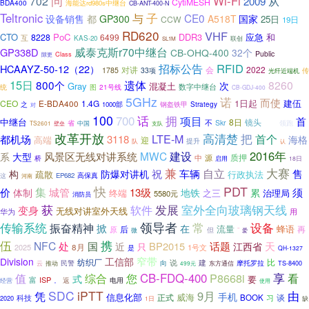
问
Wi-Fi
从
702
2009
CytiMESH
BDA400
海能达rd980s中继台
CB-ANT-400-N
Teltronic
子
与
CE0
设备销售
都
GP300
A518T
国家
25日
CCW
19日
RD620
VHF
CTO
PoC
DDR3
应急
和
8228
6499
互
KAS-20
联创
SL1M
威泰克斯r70中继台
GP338D
CB-OHQ-400
32个
Public
Class
隙更
RFID
招标公告
HCAAYZ-50-12（22）
对讲
2022
会
1785
33项
传
光纤近端机
15日
遗体
800个
8260
次
Gray
混凝土
数字中继台
图
21号线
统
CB-GDJ-400
5GHz
诺
而使
1日起
建伍
CEO
E-BDA400
1.4G
之
Strategy
1000部
钢盔铁甲
对
100
赞
话
拥
700
项目
首
中继台
8日
镜头
不
Skr
领跑
省
TS2601
中国
壁垒
支队
改革开放
高清楚
把
LTE-M
首个
都机场
3118
海格
高端
迎
提升
队
认
2016年
风景区无线对讲系统
MWC
建设
系
大型
源
质押
中
桥
启用
18日
大赛
兼
自立
祝
车辆
售
构
防爆对讲机
疏散
行政执法
高保真
这
EP682
河南
PDT
快
集
价
城管
13级
须
体制
地铁
累
终端
治理局
之三
5580元
消防员
获
发展
软件
室外全向玻璃钢天线
变身
无线对讲室外天线
华为
用
领导者
设备
传输系统
常
振奋精神
掀
在
流量
蜂语
后
再
原
”
但
微
爱
伍
携
NFC
处
国
BP2015
话题
天
近
江西省
只
2025
8月
1号文
是
QH-1327
窄带
Division
工信部
纺织厂
建
比
说
民警
向
摩托罗拉
云
推动
东方通信
TS-8400
499元
享
综合
CB-FDQ-400
P8668i
值
您
看
式
要
ISP
富
返
电用
经营
。
使用
SDC
iPTT
由
凭
9月
手机
信息化部
威海
正式
谈
BOOK
习
科技
2020
1日
缺