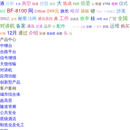
大
组委
典型
遇
分析
控股
炼成
仪式
轨道
54所
基层
救援
eTRA
视察
十大
北
BF-8100
间
键
沙龙
249元
哈尔
旅长
操纵
6日
Critical
工程建设
S565
工作
全国
效率
核
耐用
法网
具
300亿
通讯系统
厂区
渗透
涉及区
14号
商用
对讲机
运维
备案
配件
购买
通讯
交通
品开
除
风电
18.1亿
比例
《
七个
栎社
正品
12月
通过
介绍
头
运
行将
洽谈
双创双
组图
产品中心
中继台
合路平台
信号增强
天馈传输
对讲机
应用功能
创新型产品
客户案例
城市综合体
超高层
隧道管廊
公共安全
星级酒店
制造业及化工