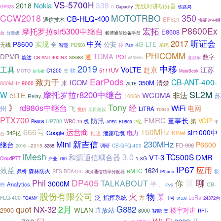
VS-5700H
338
2018
Nokia
无线对讲功分器
0
GP328
Capacity
铁路局
CCW2018
350
MOTOTRBO
CB-HLQ-400
通信技术
EP821
海能达中继
P8600Ex
摩托罗拉slr5300中继台
宏拓
E8608
台
分量级
畅博通信设备手册
2017
听证会
中兴
实现
P8600
公安
4G-LTE
无线
全
智慧
系统
PD500
轻
Part
PHICOMM
TDMA
DPMR
通
POI
数字
能达
CB-ANT-400-NX
M3688
遨游车
450MHz
2019
中移
工具
VoLTE
赴京
江苏
软
5111UV
C1200
MOTO
雪
MateBook
住宅楼
EarPods
致力于
CB-ANT-400-
ICOM
来
350M
清楚
800MHz
9000
ZiLTE
SL2M
摩托罗拉r8200中继台
W
eLTE
WCDMA
非法
苏
Relay
100Gb
》
Tony
rd980s中继台
经
WiFi
电网
州
飞
LiTRA
提供
项目建设
TD950
PTX700
FMRC
防汛
董事长
VOIP
第
HP780
线
P8608
WRC-19
2亿
BD500
平
APEC
666号
150MHz
运营商
slr1000中
342亿
Google
电力
KiNet
推进
泄露电缆
台
新吉信
230MHz
Mini
继台
P6600
FD-998
2016
--2015
8268
调研
CB-GFQ-400
iMesh
3.0
TC500S
和源通信耦合器
VT-3
DMR
1.8G
CloudPTT
产业
760
IP67
效益
应用
1624
eMTC
森林防火
鼎桥
RFS-BDA400
和源通信功率分配器
极
iPhone
聊
DP405
冀
Phil
TALKABOUT
你
3000M
半
Analytics
CB-
蜂
、
IPv6
股份有限公司
火
物
某
泛
指挥系统
方
LoRa
FLQ-400
1号
24372台
TOANY
01L09
2月
quot
NX-32
G882
2900
WLAN
直放站
楼宇对讲
8000
RFT-
智能
宽