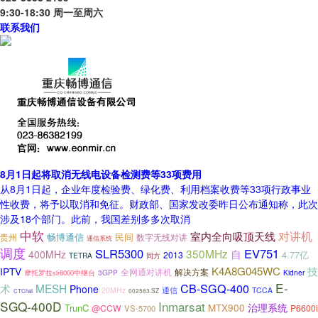
9:30-18:30 周一至周六
联系我们
8月1日起将取消无线电设备检测费等33项费用
从8月1日起，企业年度检验费、绿化费、利用档案收费等33项行政事业
性收费，将予以取消和免征。财政部、国家发改委昨日公布通知称，此次
涉及18个部门。此前，我国差别多多次取消
中软
对讲机
室内全向吸顶天线
畅博通信
民间
贵州
数字无线对讲
通信系统
调度
SLR5300
EV751
350MHz
自
400MHz
4.77亿
2013
TETRA
同方
技
K4A8G045WC
IPTV
全网通对讲机
解决方案
3GPP
Kidner
摩托罗拉slr8000中继台
E-
CB-SGQ-400
术
MESH
Phone
20MHz
通信
TCCA
002583.SZ
CTChat
SGQ-400D
Inmarsat
MTX900
治理系统
TrunC
@CCW
P6600i
VS-5700