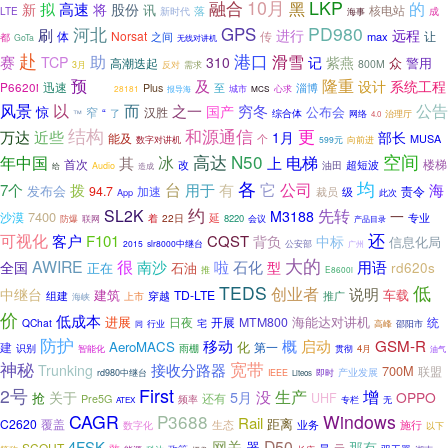
10月
LKP
融合
黑
的
拟
高速
新
将
股份
讯
落
核电站
LTE
新时代
成
海事
河北
PD980
GPS
刷
进行
远程
体
Norsat
传
让
max
之间
都
GoTa
无线对讲机
赴
港口
助
滑雪
赛
TCP
310
记
紫燕
众
警用
高潮迭起
800M
3月
反对
需求
预
隆重
及
设计
系统工程
P6620i
迅速
至
Plus
淄博
17日
城市
报导海
心求
28181
MCS
公告
风景
以
而
穷冬
之一
国产
惊
公布会
窄
“
汉胜
了
综合体
治理厅
™
网络
4.0
结构
和源通信
更
近些
万达
1月
部长
能及
MUSA
个
数字对讲机
向前进
599元
N50
空间
年中国
高达
其
冰
电梯
上
首次
改
楼梯
超短波
油田
给
Audio
造成
均
各
它
拨
台
用于
公司
7个
有
海
发布会
94.7
责令
加速
级
裁员
App
此次
约
SL2K
先转
M3188
一
7400
沙漠
专业
22日
延
防爆
联网
着
8220
会议
产品目录
还
可视化
客户
F101
CQST
背负
中标
信息化局
2015
slr8000中继台
公安部
广州
大的
AWIRE
很
啦
南沙
石化
型
用语
全国
rd620s
正在
石油
推
E8600i
低
TEDS
创业者
说明
中继台
建筑
车载
TD-LTE
组建
穿越
推广
上市
海峡
价
低成本
进展
海能达对讲机
日夜
开展
MTM800
统
QChat
宅
行业
高峰
邵阳市
同
防护
移动
概
启动
GSM-R
AeroMACS
化
建
第一
雨棚
识别
贯彻
4月
智能化
油气
神秘
宽带
接收分路器
Trunking
700M
联盟
产业发展
即时
rd980中继台
IEEE
Liteos
First
2号
生产
增
关于
5月
没
OPPO
抢
还有
UHF
Pre5G
频率
专栏
无
ATEX
CAGR
P3688
Windows
Rail
距离
C2620
覆盖
数字化
生态
业务
施行
以下
网关
D50
4FSK
器
那有
SCOUT