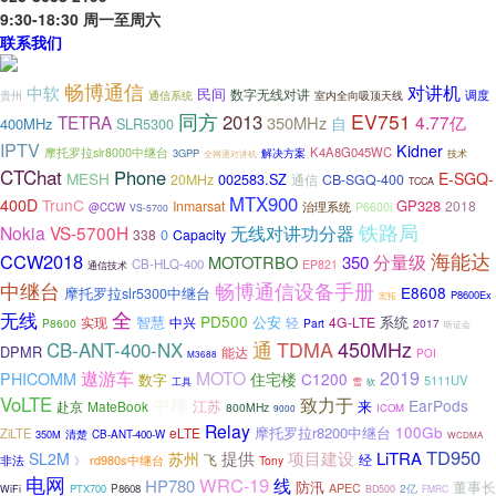
9:30-18:30 周一至周六
联系我们
畅博通信
对讲机
中软
民间
数字无线对讲
贵州
调度
通信系统
室内全向吸顶天线
同方
EV751
2013
TETRA
4.77亿
350MHz
自
400MHz
SLR5300
IPTV
Kidner
K4A8G045WC
摩托罗拉slr8000中继台
3GPP
解决方案
技术
全网通对讲机
CTChat
Phone
MESH
E-SGQ-
002583.SZ
20MHz
通信
CB-SGQ-400
TCCA
MTX900
400D
TrunC
GP328
Inmarsat
2018
治理系统
P6600i
@CCW
VS-5700
铁路局
Nokia
VS-5700H
无线对讲功分器
338
0
Capacity
海能达
CCW2018
分量级
MOTOTRBO
350
CB-HLQ-400
EP821
通信技术
畅博通信设备手册
中继台
E8608
摩托罗拉slr5300中继台
P8600Ex
宏拓
全
无线
PD500
智慧
公安
系统
实现
中兴
轻
4G-LTE
P8600
Part
2017
听证会
450MHz
通
TDMA
CB-ANT-400-NX
DPMR
能达
POI
M3688
2019
遨游车
MOTO
PHICOMM
住宅楼
C1200
数字
5111UV
工具
雪
软
VoLTE
致力于
中移
EarPods
江苏
来
MateBook
赴京
800MHz
ICOM
9000
Relay
100Gb
摩托罗拉r8200中继台
eLTE
ZiLTE
350M
清楚
CB-ANT-400-W
WCDMA
TD950
提供
项目建设
LiTRA
SL2M
苏州
飞
经
非法
rd980s中继台
》
Tony
电网
WRC-19
线
HP780
防汛
董事长
APEC
2亿
WiFi
PTX700
P8608
BD500
FMRC