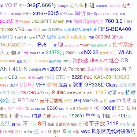
VOIP
666号
342亿
推进
电力
运营商
平台
第
Google
150MHz
泄露电缆
调研
--2015
2016
KiNet
新吉信
slr1000中继台
8268
CB-GFQ-400
FD-998
Mini
760
3.0
230MHz
CloudPTT
iMesh
和源通信耦合器
1.8G
P6600
产业
RFS-BDA400
VT-3
TC500S
效益
森林防火
和源通信功率分配器
DMR
鼎桥
Analytics
3000M
eMTC
极蜂
IP67
1624
DP405
应用
Phil
iPhone
指挥系统
IPv6
你
聊
TALKABOUT
、
半
TOANY
股份有限公司
冀
CB-FLQ-400
泛
24372台
NX-32
火
物
2月
WLAN
1号
方
2900
quot
某
LoRa
直放站
01L09
CB-
海能达rd980s中继台
RFT-BDA400
702
G882
8000
楼宇对讲
智能
宽
问
ANT-400-N
2009
从
与
Teltronic
都
子
设备销售
Wi-Fi
GP300
CytiMESH
RD620
KAS-20
8228
19日
CTO
CE0
PoC
国家
互
25日
CCW
A518T
DDR3
隙更
GP338D
联创
VHF
应急
Class
威泰克斯
6499
SL1M
和
1785
招标
Public
对讲
r70中继台
CB-OHQ-400
32个
HCAAYZ-50-12（22）
33项
会
公告
RFID
21号线
光纤近端机
2022
传统
15日
800个
Gray
图
混
遗体
5GHz
8260
1000部
1.4G
钢
次
凝土
数字中继台
E-BDA400
之
对
CB-GDJ-400
CEO
700
壁垒
诺
而使
TS2601
中国
盔铁甲
1日起
省
建伍中继台
话
Strategy
100
8日
3118
支队
不
改革开放
Skr
首都机场
赞
队
拥
迎
领跑
镜头
项目
高端
把
风景区无线对讲系统
LTE-M
系
提升
MWC
海格
首个
认
桥
大型
高清楚