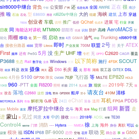
slr8000中继台
很
还
正在
背负
公安部
全国
AWIRE
南沙
中标
广州
信息化局
推
海峡
上市
啦
型
大的
rd620s中继台
建筑
穿越
E8600i
石油
组建
石化
用语
TD-LTE
创业者
车载
QChat
进展
宅
推广
说明
低价
行业
开展
低成本
TEDS
AeroMACS
同
MTM800
海能达对讲机
日夜
邵阳市
高峰
防护
智
识别
统建
雨棚
概
启动
油气
Trunking
移动
rd980中继
第一
能化
4月
化
GSM-R
贯彻
神秘
即时
2号
ATEX
联盟
台
接收分路器
宽带
抢
700M
关于
产业发展
Liteos
IEEE
5月
First
生产
没
UHF
增
C2620
无
还有
覆盖
CAGR
频率
Pre5G
专栏
OPPO
以下简称
P3688
SCOUT
施行
Windows
Rail
4FSK
生态
数字化
业务
距离
器
摄像
最
长庆
科达
政策
D50
那有
双工器
DSL
湖南
GITEX
敢
元
能源
网关
等
EP820
5100
飞行器
4月份
70岁
降实
McLTE
GP700
CM388
HARD
HOLD
960
2019年
R8200
7天
-PTT
旅
全面
2014
现状
照明
积极
10KB
无人机
颁
随便
请友台
落地
清移
船岸
C2660
410M
攻击
这些
发
没电
野外
GP2000
禁令
eChat
该
耳机
PDDS
解析海
24日
滥用
FPGA
GJB
装备
系列
市场
MOTOROLA
新晋
摩托罗拉中继台
组网
走
Mobile
北斗
海关
打通
Mag
速发
深圳
简单
蒙山
见过
进
中的
同意
接收
2018年
ADSL
TE30
大哥
国务院
III
特警
Control4
徐
消防
---
海外
Hytera
离职
可以
----
NMEA
上海
身份
门禁
会
weme
BF-9000
联动
模块
完
G500
福
ISDN
IP68
趋势
耦合器
事
议室
空地
召开
脚