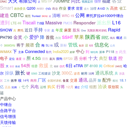
大火
各业
同比
有限公司
700MHz
福建
MSTP
强悍
视频监控
CRAC
正
Smart
高效
作业
要求
省工
Q200
背景
治理
政协委员
A10D
为
AK851
小白
商业
盛大
CBTC
建造
公网
清晰
摩托罗拉slr1000中继台
WRC-15
规范
Trunked
就
3KHz
派出所
L16
遭到
Tiscali
Massive
Responder
LTE-Hi
7.0级
PMOS
Rapid
手持
SHOW
近日
年度
麻栗
股东
摩托
专家
高
走
无限距离对讲机
One
陕西省
金奖
小
爱护
苹果
降
首批
SSHT
PH790
回忆
概述
办法
四
阅兵
或
合
管线
信息化
频谱
将于
新标
梅
SL16
设
个
3000GHz
集群
6月
公共
下
Connected
中心
India2020
到
此生
WiMAX
P118
主体
取代
好评
派单
钢结构
怎
十大
所
遇
典型
控
轨道
电子
4.5G
分析
搜救
搜狗
速度
嘉兴
EP720
定位
强
救援
股
54所
6日
eTRA
哈
BF-8100
间
Critical
大
组委
北
仪式
基层
炼成
249元
视察
旅长
操纵
通讯系统
沙龙
300亿
尔
键
具
渗透
耐用
工程建设
法网
涉及
S565
通讯
配件
厂区
品开
交通
18.1
核
除
14号
区
工作
效率
商用
备案
栎社
全国对讲机
洽谈
七个
风电
行将
购买
亿
介绍
双创双
组图
12月
运维
正品
通过
头
比例
《
运
产品中心
中继台
合路平台
信号增强
天馈传输