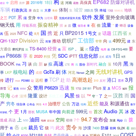
构
EP682
防爆对讲机
启用
2016年
18日
高保真
源
这
河南
质押
建设
中
疏散
车辆
体制
城管
行政执法
快
地铁
兼
集
自立
大赛
消防员
终端
售价
13级
祝
5580元
软件
发展
室外全向玻璃
累
PDT
变身
获
之三
须
华为
治理局
无线对讲室外天线
钢天线
用
振奋精神
流量
在
微
但
传输系统
掀
”
爱
蜂语
后
领导者
设备
原
常
国
BP2015
NFC
伍
携
近
1号文
江西省
话题
处
只
8月
再
是
天
2025
Division
工信部
纺织厂
499元
云
QH-1327
推动
向
东
建
窄带
说
民警
综合
富
TS-8400
经营
要
返
方通信
ISP
。
摩托罗拉
比
CB-FDQ-400
值
式
电用
您
P8668i
凭
信息化部
1日
享
SDC
看
2020
iPTT
科技
威海
9月
使用
正式
高速
黑
BOOK
习
新
10月
由
谈
拟
融合
海
新时代
落
将
股份
缺
LTE
手机
讯
的
体
无线对讲机
核电站
GoTa
刷
之间
事
GPS
河北
LKP
成都
Norsat
TCP
3月
高潮迭起
赴
港口
进行
助
远程
赛
传
让
反对
PD980
需求
310
max
众
迅速
报
记
警用
P6620i
Plus
MCS
预
至
及
滑雪
28181
紫燕
17日
800M
城市
风景
汉胜
导海
国
隆重
而
设计
以
™
之一
淄博
系统工程
惊
了
心求
窄
“
近些
产
和源通信
穷冬
能及
治理厅
公告
万达
综合体
公布会
4.0
网络
结构
数字
Audio
改
更
首次
其
向前进
599元
个
1月
冰
MUSA
年中国
部长
给
对讲机
94.7
油田
发布会
上
拨
空间
7个
造成
高达
楼梯
台
App
N50
加速
电梯
超短波
各
责令
裁员
它
此次
用于
均
级
海
沙漠
防爆
有
SL2K
着
7400
公司
联网
22日
延
约
CQST
F101
M3188
产品目录
会议
先转
专业
可视化
8220
客户
2015
一