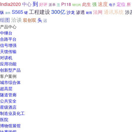
到
速度
India2020
中心
强
好评
此生
定位
P118
所
派单
怎
电子
钢结构
工程建设
300亿
S565
法网
通讯系统
涉
渗透
纵
沙龙
键
旅长
耐用
洽谈
组图
头
双创双
运
产品中心
中继台
合路平台
信号增强
天馈传输
对讲机
应用功能
创新型产品
客户案例
城市综合体
超高层
隧道管廊
公共安全
星级酒店
制造业及化工
医院
博物馆展馆
比赛场馆