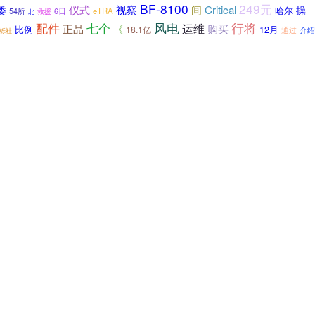
BF-8100
249元
仪式
视察
Critical
间
操
委
哈尔
54所
eTRA
救援
6日
北
配件
七个
风电
行将
运维
购买
正品
《
比例
18.1亿
12月
介绍
通过
栎社