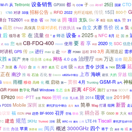
设备销售
都
从
25日
CTO
Teltronic
子
GP300
Wi-Fi
国家
与
A518T
CCW
CE0
G
传统
15日
招标公告
800个
2）
RFID
光纤近端机
对讲
2022
1785
33项
会
拥
继台
TS2601
项目
支队
省
赞
Skr
700
31
壁垒
不
领跑
镜头
话
8日
中国
100
疏散
售价
祝
自立
大赛
集
防爆对讲机
行政执法
高保真
EP682
兼
南
车辆
2025
微
设备
后
常
在
流量
NFC
但
蜂语
处
领导者
8月
国
”
再
携
爱
伍
CB-FDQ-400
要
享
看
2020
您
使用
凭
SDC
信息
电用
式
综合
P8668i
科技
传
高潮迭起
对讲机
进行
赛
3月
赴
需
GPS
远程
310
max
让
TCP
PD980
之间
汉胜
治理厅
万达
能
网络
国产
4.0
综合体
穷冬
近些
公告
结构
公布会
而
防爆
App
级
责令
沙漠
.7
各
台
它
加速
公司
此次
拨
有
用于
裁员
7400
均
海
正在
南沙
上市
海峡
穿越
石化
推
大的
啦
石油
建筑
型
rd620s中继台
E8600i
神
雨棚
贯彻
GSM-R
4月
启动
S
概
移动
高峰
化
Trunking
智能化
第一
油气
4FSK
距离
AGR
Rail
施行
P3688
Windows
生态
数字化
业务
SCOUT
以下简称
敢
2019年
现状
EP820
旅
960
-PTT
照明
2014
R8200
积极
随便
无人机
全面
简单
新晋
深圳
Mobile
速发
打通
组网
PDDS
Mag
走
摩托罗拉中继台
北斗
A
海关
耦合器
召开
事
会议室
福
完
BF-9000
大火
G500
ISDN
趋势
空地
脚
有
IP68
联动
规范
Tiscali
建造
就
3KHz
LTE-Hi
TC
摩托罗拉slr1
Trunked
清晰
公网
WRC-15
遭到
阅兵
3000GHz
四个
概述
T
苹果
办法
将于
合
或
首批
梅
新
陕西省
回忆
频谱