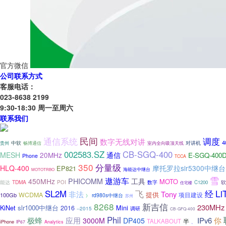
官方微信
公司联系方式
客服电话：
023-8638 2199
9:30-18:30 周一至周六
联系我们
民间
调度
通信系统
数字无线对讲
4
中软
对讲机
贵州
畅博通信
室内全向吸顶天线
002583.SZ
CB-SGQ-400
MESH
20MHz
通信
E-SGQ-400
Phone
TCCA
350
分量级
HLQ-400
摩托罗拉slr5300中继台
EP821
海能达中继台
MOTOTRBO
雪
遨游车
450MHz
PHICOMM
工具
MOTO
能达
TDMA
数字
软
POI
C1200
住宅楼
飞
Li
SL2M
经
非法
Tony
提供
WCDMA
100Gb
项目建设
rd980s中继台
》
苏州
8268
新吉信
230MHz
KiNet
slr1000中继台
2016
Mini
--2015
调研
CB-GFQ-400
Phil
极蜂
应用
IPv6
你
3000M
DP405
TALKABOUT
半
iPhone
IP67
Analytics
、