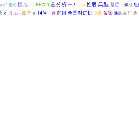
搜救
分析
典型
控股
遇
基层
EP720
十大
炼成
组
嘉兴
轨道
4.5G
搜狗
大
及区
效率
14号
商用
全国对讲机
备案
除
品开
具
交通
厂区
通讯
工作
核