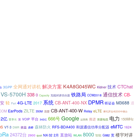
解决方案
K4A8G045WC
全网通对讲机
CTChat
技术
3GPP
Kidner
台
VS-5700H
铁路局
通信技术
338
CB-
0
无线对讲功分器
CCW2018
Capacity
DPMR
系统
安
轻
4G-LTE
CB-ANT-400-NX
M3688
2017
通
听证会
Part
CB-ANT-400-W
ZiLTE
EarPods
ICOM
eLTE
Relay
350M
清楚
摩托罗拉r8200中继台
Google
电力
666号
2亿
平台
推进
150MHz
VOIP
董事长
第
342亿
运营商
泄露电缆
eMTC
森林防火
RFS-BDA400
和源通信功率分配器
0S
VT-3
1624
DMR
效益
鼎桥
8000
oRa
24372台
楼宇对讲
直放站
NX-32
2月
宽
2900
WLAN
智能
G882
quot