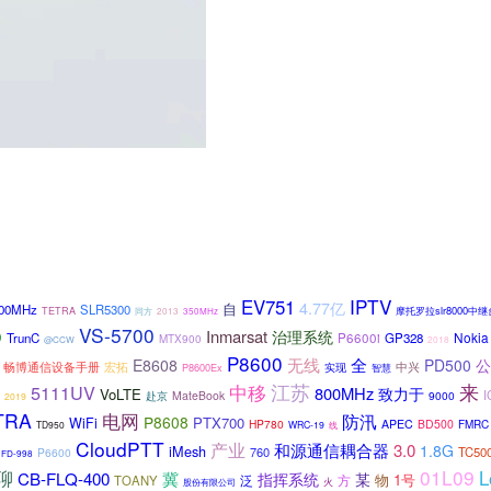
IPTV
EV751
4.77亿
自
00MHz
SLR5300
摩托罗拉slr8000中继
TETRA
同方
2013
350MHz
VS-5700
Inmarsat
治理系统
D
Nokia
TrunC
P6600i
GP328
MTX900
2018
@CCW
P8600
无线
全
E8608
PD500
公
畅博通信设备手册
宏拓
中兴
P8600Ex
实现
智慧
中移
江苏
来
5111UV
800MHz
致力于
VoLTE
赴京
MateBook
9000
2019
TRA
电网
防汛
P8608
PTX700
WiFi
HP780
APEC
BD500
FMRC
TD950
WRC-19
线
CloudPTT
产业
和源通信耦合器
3.0
1.8G
iMesh
760
TC50
P6600
FD-998
01L09
聊
L
CB-FLQ-400
冀
指挥系统
某
物
1号
方
TOANY
泛
股份有限公司
火