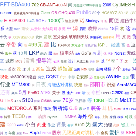
RFT-BDA400
CytiMESH
702
问
CB-ANT-400-N
2009
海能达rd980s中继台
Public
CB-OHQ-400
HCAAYZ-50-12（2
Class
32个
GP338D
威泰克斯r70中继台
而使
1000部
诺
建伍中
E-BDA400
5GHz
1.4G
Strategy
钢盔铁甲
对
1日起
中
源
质押
这
18日
系
构
风景区无线对讲系统
大型
启用
建设
2016年
河
MWC
用
发展
掀
室外全向玻璃钢天线
华为
原
软件
传输系统
无线对讲室外天线
获
振奋精神
建
向
499元
比
窄带
云
经营
返
ISP
富
。
TS-8400
值
东方通信
摩托罗拉
说
LKP
刷
核电站
10月
无线
GoTa
将
黑
落
Norsat
融合
的
股份
体
河北
海事
成都
淄博
报导海
“
城市
™
至
以
窄
了
设计
之一
MCS
惊
心求
隆重
系统工程
风景
7个
造成
超短波
改
高达
94
首次
空间
楼梯
其
电梯
冰
油田
上
N50
发布会
Audio
很
AWIRE
slr8000中继台
CQST
视化
公安部
背负
广州
中标
还
全国
信息化局
日夜
行业
邵阳市
MTM800
识别
海能达对讲机
统建
AeroMAC
同
防护
还有
5月
专栏
关于
C
Pre5G
ATEX
没
C2620
增
生产
OPPO
频率
UHF
无
覆盖
5100
70岁
McLTE
等
HOLD
GITEX
10KB
飞行器
CM388
4月份
降实
GP700
装备
耳机
解析海
MOTOROLA
系列
GJB
市场
该
清移
24日
eChat
滥用
FPG
TE30
徐
海外
消防
NMEA
可以
---
Hytera
----
上海
身份
特警
离职
模块
年
门禁
建
小白
盛大
为
背景
商业
省工
作业
A10D
治理
Q200
要求
CB
高效
AK851
爱护
股东
Rapid
无限距离对讲机
SSH
小
金奖
持
年度
降
PH790
走
麻栗
One