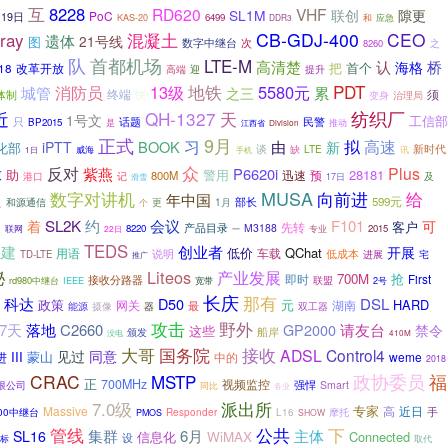
互
8228
RD620
VHF
SL1M
隙更
联创
PoC
19日
6499
和
应急
KAS-20
DDR3
ray
混凝土
CB-GDJ-400
CEO
遗体
21号线
图
次
数字中继台
8260
之
队
首都机场
LTE-M
桥
高清楚
认
海格
首个
18
改革开放
把
提升
高端
迎
地铁
PDT
13级
5580元
消防员
累
城管
之三
体制
终端
快
须
变身
治理局
近
QH-1327
天
纺织厂
1号文
工信部
只
话题
民警
BP2015
是
推动
江西省
Division
正式
9月
拟
习
高速
BOOK
由
iPTT
新
化部
谈
新时代
LTE
威海
缺
讯
1日
手机
众
反对
Plus
紫燕
P6620i
求
助
警用
28181
迅速
预
800M
港口
记
及
17日
滑雪
MUSA
数字对讲机
向前进
给
及
年中国
部长
599元
和源通信
更
1月
个
延
SL2K
约
会议
F101
着
可
客户
先转
产品目录
M3188
8220
2015
联网
22日
专业
一
TEDS
组建
创业者
开展
低价
QChat
用语
车载
低成本
说明
宅
TD-LTE
进展
推广
秘
Liteos
产业发展
700M
即时
抢
First
接收分路器
rd980中继台
联盟
IEEE
宽带
2号
长庆
那有
科达
D50
DSL
政策
元
HARD
网关
湖南
最
摄像
能源
器
双工器
野外
攻击
请友台
7天
落地
C2660
GP2000
禁令
这些
船岸
颁发
没电
410M
大哥
接收
国务院
ADSL
Control4
见过
同意
III
蒙山
中的
weme
进
2018
福
CRAC
MSTP
政协委员
正
700MHz
视频监控
强悍
限公司
Smart
同比
各业
7.0级
派出所
专家
Massive
高
近日
手
000中继台
摩托
Responder
L16
PMOS
SHOW
管线
下
公共
集群
6月
主体
SL16
WiMAX
信息化
Connected
设
标
取代