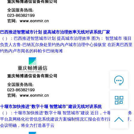
巴西推进智慧城市计划 提高城市治理效率无线对讲系统厂家
（ ）：巴西推进智慧城市计划 提高城市治理效率 图为： 智慧城市 项目
负责人古鲁-巴纳瓦尔身处里约热内卢城市治理中心操纵室 在距离巴西里
约热内卢市闻名的科帕卡巴纳海滩

在线客服

7*12 QQ在线，服务咨询

十堰市加快推进“数字十堰 智慧城市”建设无线对讲系统
服务热线
（ ）：十堰市加快推进“数字十堰 智慧城市”建设 近日，十堰市电子政务


恭候聆听，023-86382199手机直接点击
平台及网格化社管信息系统建设方案编制情况汇报会在市行政中心召开。
拨打
会议明确，将全力打造基于云