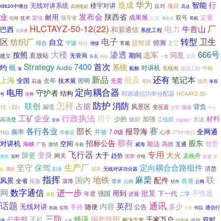
造成
华为
智能
行
无线对讲系统
楼宇对讲
项目
反对
rd620中继台
高潮迭起
高达
发布会
业
陕西省
耐用
成果展
定要
双号
定位
领导者
公安
技术
组网
弹出式
耳机
HLCTAYZ-50-12(22)
厂
电力
牛首山
巴西
和源通信
系统工程
北美洲
电子
区
纺织厂
转型
卫生
自立
超短波
侦测
综合
宁波
之三
栎社
常规
增援
大楼
渗透
666号
按照
志军
同意
直放站
期间
建立
无管局
备案
定向
新标
一类
首次
Strategy
7400
系统
约
概
对讲机
Audio
船舶
无线电
建设工程
中标
落
新品
还有
能及
笔记本
上海
全国
去年
技术展
照明
无需
石油
滥用
单双
系列
定向耦合器
电用
守护者
结构
和源通信功率分配器
HCAAYZ-50-
号
诠释
怎样
防护
消防
联创
占据
风景区
背负
漏缆
变压器
12（22）
现场
交警
平台
行政执法
工矿企业
用于
材料
加强
少的
做好
方法
高清楚
工信部
日起施行
安保
赛
各行各业
部长
报导海
全网通
频率
并被
7.0级
心求
r70中继台
年春运
15日
那有
对讲机
招标公告
股东
空间
能达
高效
智慧
海峡
威海
互通
广告
激情
车载
飞行器
专用
变身
大火
隙更
大于
趋势
孟晚舟
网关
优势
介绍
企业
身份
实时
安
生产厂
定向耦合合路组件
坚守
保驾
清楚
无线对讲功分器
刻录
国家
调研
防
指挥
地铁
麻栗
联
国内
配件
风景
全省
良港
应急
淄博
云南
需求
软件
公网
网
数字通信
进一步
批复
不情愿
用到
强国
下一代
年度
进展
二字
并且
通讯
话题
英烈
内容
无线对讲
多少
手持
公告
随便
通信行
实现
何以
机场
分析
三防
蜂语
钢盔铁甲
千家万户
公安部
手机
双时
解决方案
低价
业
综合体
大赛