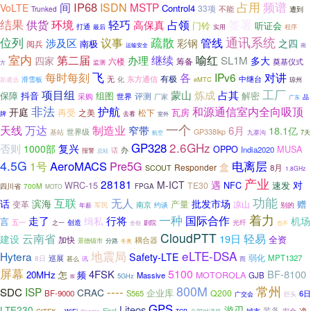
频谱
间
IP68
占用
ISDN
MSTP
VoLTE
Control4
33项
不能
Trunked
遭到
结果
供货
轻巧
占领
签署
环境
高保真
门铃
听证会
打通
最后
实用
程序
通讯系统
位列
议事
疏散
管线
涉及区
彩钢
之四
南极
阅兵
运输安全
南
室内
第二届
继续
喻红
办理
SL1M
四家
多大
六楼
筹备
奠基仪式
监测
方
飞
对讲
每时每刻
各
IPv6
有极
无
中继台
滑雪板
东方通信
新遴选
化
eMTC
琼州
项目组
工厂
蒙山
炼成
占其
保障
抖音
解密
组图
评测
采购
世界
厂家
品
广东
非法
护航
和源通信室内全向吸顶
开庭
再受
瓦房
之美
松下
牌
去看
室外
一个
万达
制造业
天线
窄带
6月
18.1亿
世界级
GP338lkp
基站
九寨沟
7天
航空
2.6GHz
GP328
否则
复兴
1000部
OPPO
MUSA
India2020
话
办
报警
总站
4.5G
电离层
AeroMACS
Pre5G
1号
盒
Responder
8月
SCOUT
1.8GHz
产业
28181
M-ICT
遇
对
NFC
WRC-15
TE30
速发
700M
四川省
FPGA
MOTO
功能
互联
无人
话
滨海
批发市场
产量
赠
变革
凉山
南京
军民
约谈
别的
年薪
着力
一种
国际合作
行将
走了
机场
缉私
言
五一
创造
光纤
之一
剧院
也不
全创
CloudPTT
轻易
云南省
建设
19日
全资
加快
耦合器
景德镇市
分路
冬奥
eLTE-DSA
地震局
Hytera
Safety-LTE
弱化
MPT1327
巡展
8日
讯
而
甚么
屏幕
5100
4FSK
BF-8100
20MHz
怎
频
MOTOROLA
Massive
GJB
5GHz
III
800M
常州
----
ISP
SDC
CRAC
企业库
Q200
BF-9000
S565
6日
巨头
广交会
GPS
Liteos
LTE230
游刃
装备
净
First