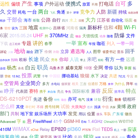
产生
便携式
台可
多
打电话
远性
户外运动
偏馈
事项
放置
不用
久
两台
人防
交替
一台
竞争力
新疆
持续
角逐
耗电
第十
评审
飞机
信息治理
大力
干部会
公路
江苏省
自行
海市
水上
自动化
场面
听取
四川
任
日照
初步
新标杆
4颗
Wi-Fi
地震
信和
三国
吉林省
河南省
务
设为
检测中心
隔离
管控
6家
370MHz
防爆
UHF
2015.05.24
走
文件
天馈线缆
外
动身
随着
物业
经由
一举
讲的
专题
宣布
咖莅
列入
一带一同
下载
春季
年报
总工程师
地动
遴选海
回手
蹭下
立异
图带
伶俐
融会
省委书记
普乐
诉讼
许勤
人物
人人
长途
民众
来吧
有方
远通
你却
人说
一些
欧标
穷冬
扣响
轻松
合作伙伴
带上
职员
白云
杨杰
全网
威泰克斯
带你
以为
10张
乌鲁木齐
掌握
拓
达信
余名
投票
狼烟
挪动基站
水下
共进
武警
中国驻
朋
决定
兮云
营收
十年
7亿元
西
12.6亿
空管局
企业简介
多方
万格
拜年
相关
三吉
信通部
为什么
南
水电站
值班室
组
来华
反应
特点
睁开
兼容
赛特
国际标准
代表团
携手
效率高
亮点
织
来自海
争先
DS-6210PDT
衍生
备份
亦可
先进
锁相环
电气
没来
计划
翻番
特性
场合
怎么样
试验
束缚
政府
其使
携号转网
举行时
不得
大浪淘沙
浅谈
中信
芯片
共探
大功率
部门
娱乐场所
发觉
共制
地下室
位置
用以
广东省
做出
车队
接头
weme
字
悬
GSM-HI
41个
1.4GHz
FreeWheel
Advanced
前
Eric
China2015
WiMAX
pl360
EP820
应该
iRail
410M
TEDS
Relay
eChat
PT578
机上
一部
镍氢电池
台需
比的
螺旋
寿命
名称
避雷器
激活
维修
得不
对照
等于零
个别