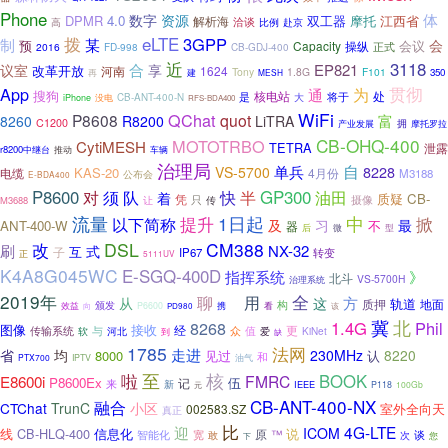
Phone
体
数字
资源
DPMR
4.0
双工器
摩托
江西省
解析海
洽谈
比例
高
赴京
拨
eLTE
3GPP
制
某
会
预
会议
Capacity
操纵
2016
FD-998
正式
CB-GDJ-400
近
3118
合
EP821
议室
享
改革开放
河南
1624
Tony
1.8G
F101
350
再
建
MESH
App
为
贯彻
通
搜狗
核电站
处
是
将于
CB-ANT-400-N
大
iPhone
没电
RFS-BDA400
WiFi
QChat
P8608
quot
富
8260
R8200
LiTRA
C1200
拥
摩托罗拉
产业发展
CB-OHQ-400
MOTOTRBO
CytiMESH
TETRA
泄露
r8200中继台
推动
车辆
治理局
自
单兵
8228
VS-5700
KAS-20
4月份
电缆
M3188
公布会
E-BDA400
GP300
P8600
须
队
油田
对
快
半
着
质疑
CB-
凭
只
让
传
摄像
M3688
流量
提升
1日起
中
以下简称
掀
及
习
最
ANT-400-W
不
器
后
微
型
改
DSL
CM388
刷
式
NX-32
互
子
IP67
转变
正
5111UV
K4A8G045WC
E-SGQ-400D
指挥系统
》
北斗
VS-5700H
治理系统
2019年
全
聊
用
方
从
这
轨道
质押
地面
颁发
构
冰
效益
P6600
携
看
该
向
PD980
冀
北
8268
1.4G
Phil
图像
接收
更
与
经
众
传输系统
软
值
KiNet
河北
到
爱
缺
1785
法网
走进
省
均
230MHz
8220
8000
认
见过
和
油气
PTX700
IPTV
核
至
啦
BOOK
E8600i
FMRC
P8600Ex
记
伍
来
新
IEEE
元
P118
100Gb
CB-ANT-400-NX
融合
小区
CTChat
TrunC
室外全向天
002583.SZ
真正
比
4G-LTE
迎
ICOM
线
CB-HLQ-400
信息化
说
原
™
智能化
宽
敢
次
谈
您
下