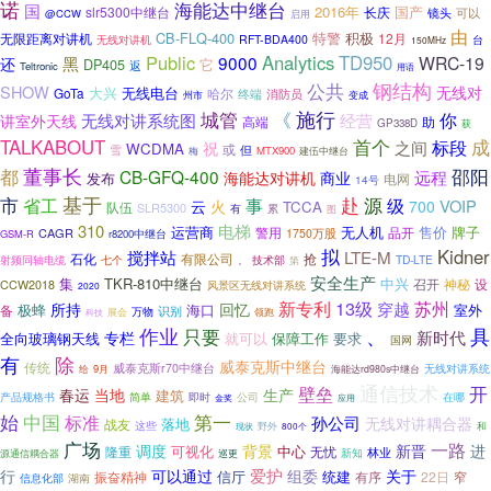
诺
海能达中继台
国
2016年
国产
slr5300中继台
长庆
镜头
可以
@CCW
启用
由
CB-FLQ-400
特警
积极
12月
无限距离对讲机
无线对讲机
RFT-BDA400
台
150MHz
Public
Analytics
TD950
9000
WRC-19
还
黑
DP405
它
返
Teltronic
用语
公共
钢结构
SHOW
无线对
无线电台
大兴
哈尔
GoTa
终端
消防员
州市
变成
《
施行
城管
你
无线对讲系统图
经营
讲室外天线
助
高端
GP338D
获
TALKABOUT
首个
成
标段
之间
祝
WCDMA
或
雪
但
MTX900
梅
建伍中继台
董事长
邵阳
都
CB-GFQ-400
远程
海能达对讲机
商业
发布
电网
14号
市
基于
源
省工
赴
级
事
VOIP
云
火
700
TCCA
队伍
SLR5300
累
有
图
310
电梯
运营商
售价
牌子
无人机
CAGR
警用
品开
1750万股
GSM-R
r8200中继台
拟
Kidner
搅拌站
LTE-M
石化
有限公司
抢
TD-LTE
射频同轴电缆
七个
技术部
第
。
安全生产
集
TKR-810中继台
中兴
召开
神秘
设
CCW2018
风景区无线对讲系统
2020
13级
苏州
新专利
穿越
所持
回忆
极蜂
海口
室外
备
识别
万物
领跑
科技
展会
作业
、
只要
具
新时代
专栏
全向玻璃钢天线
就可以
保障工作
要求
国网
有
除
威泰克斯中继台
传统
威泰克斯r70中继台
9月
无线对讲系统
给
海能达rd980s中继台
通信技术
开
壁垒
春运
当地
生产
建筑
公司
产品规格书
简单
即时
在哪
金奖
应用
第一
始
中国
标准
孙公司
无线对讲耦合器
落地
战友
这些
野外
和
现状
800个
广场
一路
调度
背景
新晋
进
可视化
中心
隆重
无忧
林业
新知
源通信耦合器
巡更
爱护
关于
行
可以通过
组委
信厅
统建
振奋精神
有序
22日
窄
湖南
信息化部