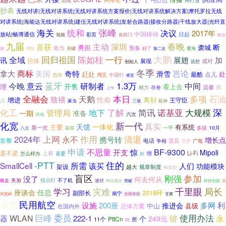
沿线
同行业
抄表
无线对讲|无线对讲系统|无线对讲系统方案报价|无线对讲系统解决方案|摩托罗拉无线
对讲系统|海能达无线对讲系统|建伍无线对讲系统|发射合路器|接收分路器|干线放大器|光纤直
张峰
海关
统和
决议
2017年
中国移动
放站|畅博通信
日起
彩页
视频
各部门
联合
九届
春晚
喜获
主动
深圳
断
勇担
袭城
敢当
预备
关键
国
好了
看海
学院
第二次
陈如桂
大鹏
全域
回归祖国
一行
加
展翅
讯
担保
展现
成对
创始人
设想
冬季
拿大
商标
岂论
美国
奇特
滑雪
赶赴
处
最酷
点儿
也许
周五
中国行
将至
意云
蓝牙
1.3万
今晚
研制者
中间
开售
理
看上去
那
精力
温馨
存眷
上午
本日
石油
全融会
多项
致禧
天鹅
性命
增进
离别
王守臣
点
三板
家当
延伸
深
化工
了解
简讯
诺基亚
大规模
管理局
地下
一期
准备
六次
供电
化宽
新一代
真实
天馈
一体化
主要
有系统
第一次
多级
10月
获得
一平
八次
作用
清退
2024年
上网
永不
携号转
增长点
套餐
电话
普及
争相
广电
天罡
申请
BF-9300
不思量
惊
开支
Mipoli
是不是
上有
Li-Fi
增
怎么样办
喜爱
则
住的
-PTT
所需
SmallCell
该买
人们
功能模块
架设
规章制度
越大
模拟型
参加
盲区
刚强
没了
何去何从
指示灯
夹加
不了机
吸盘
途径
大
网络建设
突破
科技创新
灾难
千里眼
局长
学习
座谈会
任总
2018环
副部长
南宁
兴安岭
全国首批
甘肃
示范
民用航空
设施
200座
多网
利
推进会
中山
县级
总体方案
在国内外
巨峰
使用办法
委员
WLAN
222-1
键
永
器
249元
个
PttCn
11个
所
问