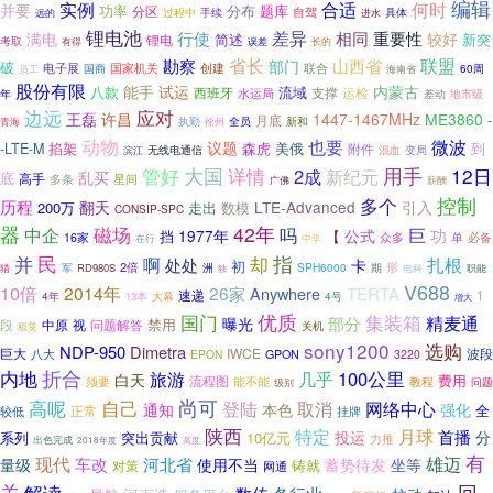
编辑
实例
合适
何时
并要
功率
分区
分布
题库
自驾
过程中
手续
进水
具体
远的
锂电池
差异
行使
相同
重要性
满电
较好
简述
新突
锂电
考取
误差
有得
长的
省长
联盟
勘察
山西省
部门
破
创建
联合
电子展
国商
国家机关
60周
员工
海南省
股份有限
能手
试运
内蒙古
八款
流域
支撑
运检
西班牙
水运局
年
差动
地市级
边远
应对
王磊
许昌
1447-1467MHz
ME3860
-
月底
执勤
新和
徐州
全员
青海
动物
微波
也要
掐架
议题
森虎
美俄
到
-LTE-M
附件
变局
无线电通信
混血
滨江
大国
用手
管好
详情
12日
2成
新纪元
乱买
底
高手
多条
星间
薪酬
广佛
控制
多个
历程
翻天
LTE-Advanced
引入
200万
走出
数模
CONSIP-SPC
器
42年
中企
磁场
吗
巨
功
1977年
公式
挡
【
众多
单
必备
16家
在行
中学
指
民
并
却
啊
扎根
处处
卡
初
2倍
形
军
洲
SPH6000
RD980S
期
猎
电科
职能
独
V688
10倍
2014年
26家
Anywhere
TERTA
1
速递
4年
4号
13本
大幕
增大
优质
国门
集装箱
精麦通
部分
曝光
禁用
段
中原
视
问题解答
关机
租赁
sony1200
选购
NDP-950
Dimetra
巨大
IWCE
波段
八大
EPON
GPON
3220
内地
折合
旅游
几乎
100公里
白天
费用
须要
流程图
能不能
教程
级别
问题
尚可
高呢
自己
登陆
取消
网络中心
强化
通知
本色
全
正常
较低
挂牌
陕西
特定
月球
首播
分
投运
系列
突出贡献
10亿元
力推
出色完成
2018年度
高度
有
现代
雄迈
量级
车改
河北省
使用不当
蓄势待发
坐等
铸就
对策
网通
回
关