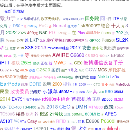
提出后，在事件发生后才出面回应。
，
光纤直放站
致力于
同
国务院
LTE
数字无线对讲
1日
信息
0
没
防爆对讲机
室内全向吸顶天线
3
PoC
Norsat
slr8000中继台
十大
D50
“
了
化局
”
5580元
会
低成本
推
海
月
2022
在
N50
PDT
汉
499元
702
Plus
400MHz
2025
599元
P3688
体
一
SL2K
胜
LKP
以
摩托罗拉slr8000中继台
P6620i
GP700
公布
3.0
P8668i
338
2013
2017
攻击
桥
派出所
rd620s中继台
数字化
泛
2019
江苏
数字对讲
AWIRE
等
C2660
EP682
完
CB-SGQ-400
一带
摩托罗拉中继台
机
HP780
2月
25日
MWC
iPTT
畅博通信设备手册
模块
CE0
正在
就
提供
max
C2620
CCW
摩托罗拉
案例
MCS
1号文
G882
沙漠
4.77亿
推广
01L09
取代
slr5300中继台
Nokia
LoRa
摩托罗拉
控股
rd980中继台
摩托罗拉slr1000中继台
EarPods
---
DDR3
2900
搜救
说明
责令
此生
1月
2009
CTO
MateBook
救援
派单
政协委员
民警
其
960
450MHz
小
治理厅
350M
Skr
760
天
6499
首都机场
2014
EV751
rd980s中继台
正品
BD500
SL2M
数字中继台
CEO
2018
DMR
政策
系
CB-FDQ-400
TS-8400
MTM800
兼
把
PD500
楼梯
APEC
概述
21号线
TC500S
的
800MHz
欧洲
治理
350MHz
将
宅
P6600i
Gray
E8608
A518T
RFID
Smart
沙龙
VT-3
接收分路
slr1000中继台
很
iMesh
TS2601
此次
物
森林防火
特约
支队
推进
徐
器
QH-1327
效率