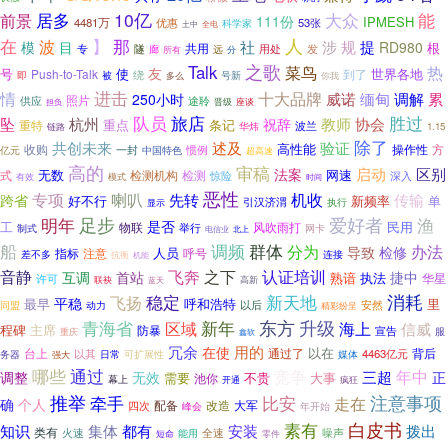
居多
10亿
前景
大众
能
111份
IPMESH
4481万
优惠
53张
科学家
土中
全电
那
人
在
】
波
规
社
涉
提
模
目
RD980
根
共用
专
隧
用处
发
廊
远
分
所有
之歌
Talk
菜鸟
热
友
号
使
世界各地
Push-to-Talk
到了
即
绕
号新
被
多么
你我
进击
十大品牌
情
累
威诺
缅甸
调解
250小时
照片
供应
途聆
晋级
座谈
担负
旅店
胜过
队员
坠
杭州
教师
协会
祝辞
重点
条记
重特
波兰
华炜
1.15
链路
除了
共创未来
述及
验证
高性能
收购
方
一封
操作性
中国特色
惯例
亿元
超高速
高的
审稿
启动
区别
法案
无数
网速
式
检测
检测机构
惊险
深入
有效
模式
时间
恶性
机收
专项
喇叭
先转
传输
跨省
好不行
新频率
单
引汉济渭
执行
显示
足步
爱好者
明年
渔
是否
工
民用
物联
风吹雨打
举行
网卡
制式
北上
电信业
群体
船
调频
办法
分为
导致
检修
人员
指标
注意
呼号
差不多
抗衡
连接
机能
音静
之下
飞奔
认证培训
互调
首站
捷中
熟谙
执法
华星
许可
联袂
高新
蓝天
新天地
消耗
稳定
飞扬
平稳
最早
呼和浩特
里
安然
以后
同盟
动力
精彩纷呈
新年
东方
升级
青海省
区域
海上
信威
程碑
主席
防暴
宣告
服
重庆
鑫软
冗余
在使
用的
以在
台上
背后
通过了
4463亿元
务器
以其
可扩展性
媒体
强大
日常
通过
哪些
竞争
年中
三超
正
调整
无效
不贵
大事
需要
池你
幕上
开通
疯狂
推举
牵手
比安
注意事项
走在
确
个人
改造
四次
配备
大军
峰会
年开始
白皮书
素有
知识
集体
都有
安装
拨出
类有
火速
全速
噪声
短命
能用
零件