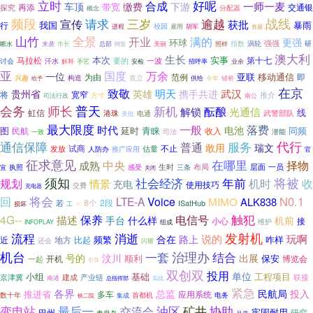
立时
好呢
合成
缴费
一师一麦
车顶
下游
带宽
再添
交通银
探究
分配器
概念
频段
三岁
逾越
战线
宣传
请求
获批
我国
暴雨
行
进程
校园
雇用
胡军
首届
山竹
全景
开业
满的
更强
环球
指数
涡轮
强强
断水
来袭
总部
照样
研
市长
阿雷
美丽
澳大利
生长
本次
实事
马拉松
第十七
要的
一波
讨会
汗水
招呼率
业余
解释
手艺
安检
亚
国度
万余
一位
亚联
移动通信
为由
范例
即
兴趣
直立
构造
今年
键桥
供给
给予
在京
致敬
明天
武汉
贵州省
英雄
携手共进
将
宽窄
推介
方寸
司法行政
南公
会务
师长
普天
新机
酝酿
解锁
光通信
线
虹信
港珠
武警部队
电通
美批
最大限度
一般
落费
时代
电池
图
延时
青睐
民航
收入
同频
司法
潜能
一致
通信保障
代行
服务
普通
敢用
瑞文
试商
不止
估量
发放
人防办
推广应用
官
征求意见
中央
在哪里
择物
成熟
层面
一员
执照
感受
生时
布局
宣
三条
关闭
须知
社会经济
将被
规划
年前
收
机时
情景
充电
使用技巧
交费
充电器
将会
回
N0.1
LTE-A
Voice
MIMO
ALK838
8个
2段
ISatHub
若
损坏
工
☆
触犯
4G--
描述
保养
电信号
什么样
手台
机前
小心
接
维护
INFOPLAY
组成
发射机
流程
消逝
说的
玩啊
路上
频繁
合在
咋样
地方
近
比起
还会
闪耀
机台
治理办
一套
结合
汶川
出展
号的
顺利
保安
开机
博览会
一起
引导
双创双
投用
单位
小组
基础
工程项目
京津冀
建成
产业链
联接
南港
实战
总指挥部
紧急
各界
总监
民航局
投入
推进省
多车
应用系统
数十年
首都机
电务
铁二院
集成
变电站
油区
矿井
协助
最后一
交流会
牢固耐用
巴州
研究
秦皇岛