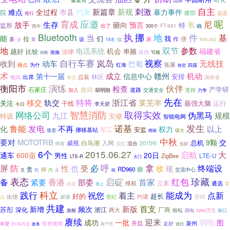
品质
自主
新篇章
新规
刺激
难点
全过程
市县
约束
暴力事件
院
建部
远遥
推行
育成
应邀
呢
尼
生存
放手
砸向
预言
韦
特
监所
出了
FT-991
确
两年
300个
Bluetooth
执
挪
件
地
当
基
能
们
我
拉
便
多
作
家
设
信
常
19名
少
EVX-Z62
参数
地
双节
电话系统
机会
福建省
串频
越好
比较
法律
真伪
推断
措施
写频
自行车赛
岚岛
视察
无线技
收到
动车
巴蜀
为什
拓展
频点
红海
四届
祝贺
术
成立
赣州
机动
第十一届
信息中心
安排
林区
出席
总装
电讯
湖南省
专注
伙伴
衡阳市
演练
检查
产学研
曲靖
石家庄
道路
加入
胡明朗
坚持
交通安全
力争
先在
特将
浙江省
移交
轨交
莱芜率
最强大脑
运行
关注
干线
李天碧
今日
网络公司
智慧消防
取得实效
伪黑马
九江
规模
特设
安徽
智能电网
诺基
发生
鲁能
发电
化
不再
以上
权力
军工
安监
挪移基站
亟需
级大
两级
中秋
要对
MOTOTRB
9颗
交
威视
入网
总机
白马湖
2015年
混合
贝尔
蜂窝
当好
6个
2015.06.27
启航
大
通车
600亩
20日
男性
ZigBee
LTE-U
LTE-R
大门
呼
拿
必
屏
防
收
终端设
性
也
受
现
贵
RD960
极
机
网
内
交流中心
又
且
组
表态
启碇
红包
珍藏
备
紧要
香港
首家
部委
立案
遴选
维权
频道
登上
零
践行
科立
祝您
着主
能成为
点新
好的
超长
出佳
约请
世纪
营销
谢谢
点
共建
首支
新版
新增
苏彤
频次
深化
浙江
厂商
两大
纷纭
旗舰
国电
3260万元
禄口
赓续
迎来
一批
弱电
成功
图
开启
泉州
走好
投资规模
有望
3130万元
南宁市
政务
诰日