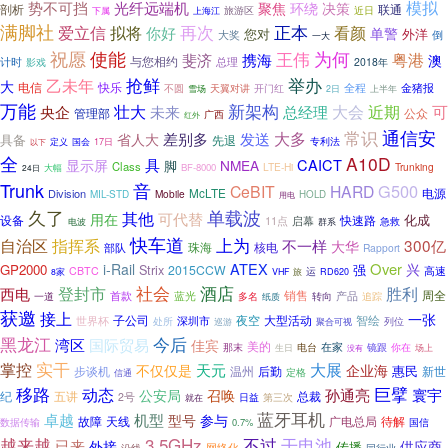
势不可挡
模拟
光纤远端机
聚焦
决策
环绕
剖析
联通
旅游区
近日
下属
上海江
满脚社
正本
再次
爱立信
拟将
看颜
你好
单警
您对
外洋
倒
大奖
一大
使能
祝愿
王伟
为何
粤港
斐济
携海
澳
与您相约
计时
总理
影戏
2018年
举办
乙未年
抢鲜
大
电信
快乐
全程
不圆
天翼对讲
金猪报
雪场
开门红
上半年
2日
万能
新架构
大会
壮大
近期
可
央企
未来
总经理
管理部
公众
广西
红外
通信安
常识
差别多
发送
大多
省人大
具备
先退
专利法
以下
定义
国会
17日
全
A10D
具
CAICT
显示屏
NMEA
脚
Class
LTE-Hi
Trunking
大幅
BF-8000
24日
Trunk
音
G500
CeBIT
HARD
电源
Division
McLTE
Mobile
MIL-STD
HOLD
用电
久了
单载波
其他
可代替
用在
设备
快速路
化成
11点
启幕
急救
电波
群系
快车道
上为
自治区
指挥系
300亿
不一样
大华
部队
珠海
核电
Rapport
ATEX
Over
i-Rail
兴
GP2000
Strix
强
2015CCW
高速
CBTC
运
8家
VHF
旅
RD620
酒店
登封市
社会
胜利
西电
销售
首款
蓝光
周全
一道
转向
产品
多名
追踪
纸质
获邀
接上
一张
夜空
世界杯
子公司
深圳市
大型活动
智绘
处所
巡游
聚合可视
列位
黑龙江
今后
湾区
国际贸易
佳宾
美的
在家
那末
电台
生日
镜跟
你在
没有
场上
实干
掌控
大展
天元
不仅仅是
企业海
惠民
步谈机
温州
后勤
新世
定格
信通
巨擘
移路
动态
孙通亮
寰宇
公安局
召唤
纪
五讲
总裁
2号
就在
日益
第三次
蓝牙耳机
卓越
机型
型号
参与
广电总局
待解
故障
天线
国信
数据传输
0.7%
越来越
3.5GHz
不过
干电池
已来
外接
供应商
传播
网络化