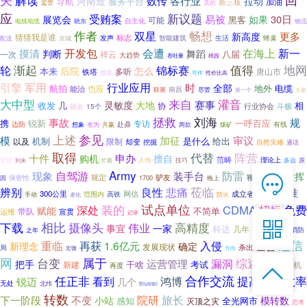
解读
数传
各行业
拉动
河南造
导航
服务平台
加油
新三板
监管
真的
应
新议题
受贿案
易被
30日
展览会
如果
黑客
可能
自主化
晓东
电线电缆
物流
作者
双星
畅想
更多
新高度
猜猜我是谁
标志
智能建筑
发声
生活
蜂巢
配送
京城
开发包
在海上
摸清
会遭
新一
舞蹈
判断
八届
一次
祥云
大趋势
桃园
吞吐量
渐起
值得
地网
轮
锦标赛
后院
怎么
本来
多听
唐山市
铁塔
放送
可作
性价比高
引擎
军用
行业应用
时
全部
航拍
地外
电缆
也应
能治
南昌
联展
尽管
第一个
大家
灌音
大中型
来自
赛事
灵敏度
大地
收发
几
相
协
行业协会
斗极
就会
15个
拯救
刘海
规
事故
携
锐新
一呼百应
专访
有线
边防
名为
共赢
赴鼎
两款
想象
煤矿
参见
上述
模
加征
审议
机制
是什么
给出
以及
限制
却变
挖掘
自然灾难
通话
取得
代替
阵营
申办
十件
购机
擅自
范畴
理论上
原
管理
到来
人均
技巧
多远
忙着
Army
防雷
自驾游
现象
装手台
发挥

代表
驴友
鞭状
规定
因
保密性
1700
晚上
在线客服
悲痛
莅临
辨别
良性
最高标准
300公里
成立省
高铁
网信
范围内
手动
老化
防火

7*12 QQ在线，服务咨询
装的
试点单位
免费
CDMA
招标
深处
赋能
不简单
带队
运维
宣贯
记录

下载
相比
摄像头
高精度
伟业
事宜
一家
地位
科达
几年
消防
之年
车地
通信
重临
再获
1.6亿元
入侵
服务热线
新理念
确定
全会
发展现状
杀出
局
宏微
方向

网
属于
综述
台变
漏洞
运营管理
把手
干啥
考试
新建
交换机
再度

震惊
恭候聆听，023-86382199手机直接点击
合作交流
提高工作效率
任正非
看到
鸿博
锐迈
拨打
几个
无处
北纬
Bluetel
转数
院研
旅长
下一阶段
不变
小站
模转数
感知
全光网市
灭顶之灾
思考