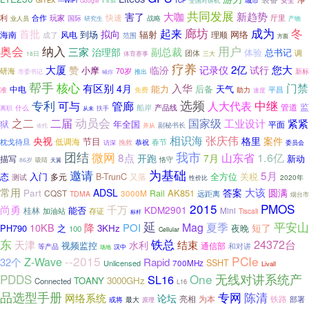
GITEX
---WiFi
城市
安全
TCP
全国对讲机
Google
共同发展
大咖
新趋势
害了
快速
利
合作
玩家
厅里
战略
国际
业人员
研究生
产物
冬
廊坊
成为
起来
首批
拟向
到场
辐射
网络
海南
风电
理顺
成了
范围
方面
奥会
纳入
用户
三家
副总裁
治理部
体验
总书记
团体
调
体育赛事
18日
三大
疗养
大厦
记录仪
2亿
您大
赞
临汾
试行
小摩
研海
70岁
新标
市委书记
推出
喊你
帮手
核心
门禁
有区别
入华
4月
能力
后备
天气
中电
平昌
准
助力
免费
速度
选频
专利
中继
可与
管廊
人大代表
监
管道
船岸
产品线
离职
什么
扶手
从未
动员会
国家级
之二
二届
工业设计
紧紧
狱
年全国
平面
副秘书长
并从
依托
相识海
张庆伟
央视
格里
案件
节目
低调海
春节
枕戈待旦
挽救
恭祝
访深
委员会
团结
微网
我市
山东省
1.6亿
8点
开跑
7月
新动
描写
恪守
86岁
吸睛
天翼
邀请
为基础
5月
态
入门
全方位
关税
B-TrunC
又落
测试
多元
性价比
2020年
常用
大该
ADSL
答案
圆满
Part
AK851
CQST
Rail
3000M
远距离
TDMA
烟台市
2015
PMOS
尚勇
千万
KDM2901
能否
桂林
加油站
存证
Mini
Tiscali
标杆
延
夏季
平安山
Mag
10KB
降
POI
短了
PH790
之
3KHz
夜晚
100
Cellular
铁总
东
24372台
天津
结束
水利
视频监控
通信部
和对讲
等产品
汉中
场地
--2015
PCIe
Z-Wave
Rapid
32个
SSHT
Unlicensed
700MHz
Livall
PDDS
One
无线对讲系统产
SL16
TOANY
3000GHz
Connected
L16
品选型手册
专网
陈清
网络系统
论坛
铁路
亮相
为本
部署
或将
最大
原理