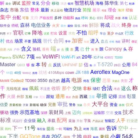
监控
分会
智慧机场
陈华生
解
海格
第七
调试
常见
移动
最全
演进
银河
杜涛
东信
整体
最新
理会
杂志
市场
物流行业
简报
展示
经验
水上运动
海洋
司亚
集中
却碰
认证
分配
支持
多种
可靠
功能和
严格按照
呼叫
关心
得到
外形
不同
挑战
电信业务
森林
解除
将成
终身
战火
待机
火灾
软件业
落低
冲刺
四大
最快
思维
官职
不怕
降地
组呼
行政
设置
打出
求救
车台
至少
利用
订单
该紧
什么区
不了
加密
合同
村
替代
搞混
进入
场景
讲时
优点
盘点
不要
手中
价格
拖延
保证
知道
含义
端
Canopy
存
竟
什
验机
隙
准有
接
已
头
容易
户外
质
车
去
好
画
汽车
7项
VoWiFi
SVAC
20年
VoWi-Fi
IC-F16
4289万
Pigeon.ly
3只
TD350
中印
Master
转
T-5720
84
本
估
公用
反抗
缷
够
点
UHFVHF
假
Q603
26日
热
承
Aeroflex
个
就绪
MagOne
JX-188
410Mbps
40倍
11日
CDMR
5000亿
所用
保密
电源
才
越高
3550
思量
Codec2
TD360
自己的
McWill
类型
何在
关键点
合法
称
佩戴
干
这么
收听
那个
交纳
非标
无线电波
绿灯
不注意
考虑
领域
作
举措
通用
彰显
火腿
记得
跟短
西藏
震撼
外部
互相
卫星
无法
办提
载波
详解
审批
大平台
信委
资金
完善
各类
仪式
确保
警务
新领域
质量检验
齐聚
无锡
条例
技术
装财局
示范基地
迈向
驱动
强势
运输部
空港
交流
深耕
上线
治理机构
标准
配网
融入
人手
企业级
承载
字集
行业进
智能芯
试运行
采油
开创
产品认证
11号
告诉
空中
下一
为上
提出
展
海底
十一
简约
等行业
一剑
可能性
厕所
时用
下半
GQTone
54名
小觑
20亿
土地
兼得
共存
电联
聊微
长假
标的