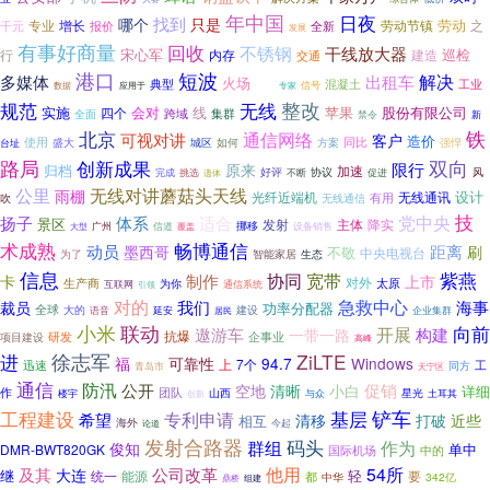
年中国
日夜
找到
哪个
只是
劳动
专业
增长
劳动节镇
之
千元
全新
报价
发展
有事好商量
回收
不锈钢
干线放大器
巡检
行
宋心军
内存
建造
交通
短波
港口
解决
多媒体
出租车
火场
典型
混凝土
工业
数据
大学
信号
应用于
专家
整改
规范
无线
实施
线
苹果
四个
会对
股份有限公司
集群
全面
跨域
禁令
新
北京
铁
通信网络
可视对讲
客户
造价
使用
同比
盛大
城区
台址
如何
方案
强悍
双向
路局
创新成果
限行
原来
归档
加速
协议
风
挑选
好评
完成
不断
促进
遗体
公里
无线对讲蘑菇头天线
雨棚
设计
无线通讯
光纤近端机
吹
无线通信
有用
技
党中央
扬子
体系
适合
景区
发射
主体
降实
挪移
广州
大型
信道
设备销售
覆盖
畅博通信
术成熟
距离
动员
刷
墨西哥
不敬
中央电视台
智能家居
为了
生态
信息
紫燕
协同
宽带
卡
制作
上市
对外
生产商
太原
互联网
为你
引领
通信系统
急救中心
对的
我们
海事
裁员
功率分配器
全球
大的
建设
语音
企业集群
延安
居民
小米
联动
开展
向前
遨游车
构建
一带一路
抗爆
项目建设
研发
企事业
高峰
徐志军
ZiLTE
进
福
可靠性
94.7
Windows
上
7个
迅速
工
同方
青岛市
天宁区
通信
防汛
公开
促销
小白
空地
清晰
详细
作
团队
山西
星光
楼宇
与众
土耳其
创新
铲车
工程建设
专利申请
基层
希望
清移
打破
近些
相互
海外
论道
今起
发射合路器
码头
群组
作为
俊知
单中
DMR-BWT820GK
国际机场
中的
他用
54所
及其
大连
公司改革
继
能源
轻
统一
都
要
342亿
中华
鼎桥
组建