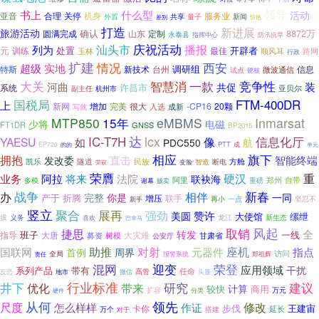
领导
什么型
书上
活动
亚音
合理
关停
服务业
机身
外置
新闻
共享
量子
惊艳
差别
打造
新进展
旅游活动
确认
8872万
圆满完成
山东
定制
永泰县
指挥中心
防汛抗旱
庆祝活动
列为
汕头市
播报
元
开辟者
训练
处置
最佳
玉林
路网
顺风耳
行政
扩建
情况
西安
实地
超级
调研组
新技术
信息
特斯
台州
试点
微波通信
硬核
竞争性
大关
智慧消
一款
河曲
装
共促
许昌市
系统
亚贝尔
副主任
杭州市
国税局
FTM-400DR
上
增加
完美
-CP16
20颗
新网
很大
入选
成新
写就
MTP850
15年
eMBMS
Inmarsat
少将
电磁
FT1DR
GNSS
BP2015
IC-T7H
达
lcx
像
信息化厅
YAESU
如
PDC550
航
PTT
EP720
成
的的
单元
相应
旗下
拥抱
直击
发改委
智能终端
隧道
民族
方舱
凯乐
智造
断电
变脸
荣获
荣膺
硬汉
业务
重
阿拉
将来
法院
联袂海
阿里
自带
重磅
郑州
多模
谢幕
贩卖
战争
相伴
新春
办
完整
你是
一同
产于
折腾
增压
联手
再小
一点
坚忍不
新手
竖立
聚合
展再
强劲
美圆
赞许
大使馆
缧绁
拔
义务
喜欢
龙江
新生态
巴拿马
风起
捷思
取销
全
转发
班子
一线
指导
大唐
大灾难
甘肃省
募资
树模
公安厅
对射
助推
元器件
座机
指点
国联网
首例
周界
访问
全局
报警系统
郑祖辉
责任
混网
迎变
荣登
应用领域
干扰
系列产品
带有
任命
高管
反恐
地市
微信
头显
井下
行业标准
优化
研究
建议
带来
计算
较快
商用
扩容
万元
硬件
分类
从何
领先
尺度
修改
怎么样样
作证
步伐
王建宙
卡你
延长
万个
搭建
对于