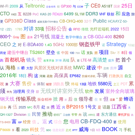
Teltronic
子
25日
CE0
从
2009
Wi-Fi
A518T
GP300
与
国家
设备销售
都
CCW
和
CTO
DDR3
6499
应急
互
8228
SL1M
联创
KAS-20
RD620
VHF
隙
PoC
19日
GP338D
Class
Public
CB-OHQ-400
32个
更
HCAAYZ-50-
威泰克斯r70中继台
对讲
招标公告
33项
15日
光纤近端机
会
传统
2022
12（22）
1785
RFID
图
21号线
800个
混凝土
8260
CB-GDJ-400
数字中继台
遗体
次
Gray
钢盔铁甲
Strategy
CEO
之
5GHz
E-BDA400
对
1000部
1.4G
诺
1日起
项目
壁垒
建伍中继台
TS2601
话
8日
省
中国
支队
Skr
不
领
而使
拥
100
700
赞
首个
首都机场
镜头
队
高清楚
把
LTE-M
跑
高端
提升
3118
改革开放
迎
海格
源
MWC
建设
中
认
风景区无线对讲系统
桥
大型
质押
系
启用
2016年
车辆
构
高保真
这
18日
EP682
自立
行政执法
河南
疏散
防爆对讲机
大赛
售价
累
快
地铁
5580元
祝
体制
消防员
终端
PDT
13级
兼
城管
之三
集
须
无线对讲室外天线
发展
室外全向玻璃
变身
软件
治理局
获
华为
传输系统
但
领导者
钢天线
掀
后
蜂语
用
”
振奋精神
微
爱
在
常
原
流量
江西省
近
伍
BP2015
1号文
8月
处
携
话题
再
是
设备
2025
只
NFC
国
天
推动
民警
说
东方通信
Division
云
建
QH-1327
向
摩托罗拉
窄带
纺织厂
工信部
比
499元
返
CB-FDQ-400
富
您
电用
值
综合
使用
经营
。
式
要
TS-8400
ISP
威海
BOOK
凭
看
科技
手机
习
P8668i
2020
1日
信息化部
正式
9月
享
SDC
iPTT