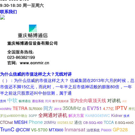
9:30-18:30 周一至周六
联系我们
为什么信威的市值这样之大？无线对讲
（ ）：为什么信威的市值这样之大？ 信威集团在2013年六月的时候，总
市值还不脚15亿元，而此时，一年半之后市值神话般的膨胀80倍，一年
半之前这只股票还叫中创信测，属于通
中软
室内全向吸顶天线
对讲机
贵州
畅博通信
通信系统
民间
数字无线对讲
调度
IPTV
同方
350MHz
EV751
TETRA
自
4.77亿
SLR5300
摩托
400MHz
2013
全网通对讲机
Kidner
解决方案
K4A8G045WC
罗拉slr8000中继台
3GPP
技术
Phone
MESH
CTChat
20MHz
通信
TCCA
002583.SZ
CB-SGQ-400
E-SGQ-400D
TrunC
Inmarsat
GP328
@CCW
VS-5700
MTX900
P6600i
治理系统