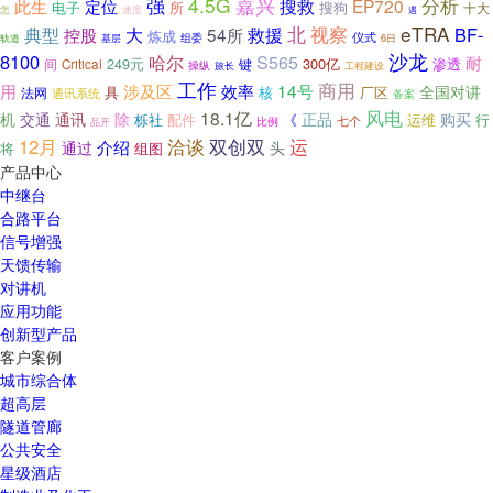
嘉兴
强
4.5G
分析
搜救
EP720
此生
定位
电子
所
搜狗
十大
怎
速度
遇
北
视察
eTRA
典型
大
BF-
54所
救援
控股
炼成
仪式
轨道
基层
组委
6日
沙龙
8100
哈尔
S565
耐
249元
300亿
渗透
间
键
Critical
操纵
旅长
工程建设
工作
商用
用
14号
涉及区
效率
全国对讲
具
核
法网
厂区
通讯系统
备案
风电
18.1亿
机
交通
通讯
除
正品
购买
栎社
配件
《
运维
行
七个
比例
品开
洽谈
双创双
运
12月
介绍
通过
头
将
组图
产品中心
中继台
合路平台
信号增强
天馈传输
对讲机
应用功能
创新型产品
客户案例
城市综合体
超高层
隧道管廊
公共安全
星级酒店