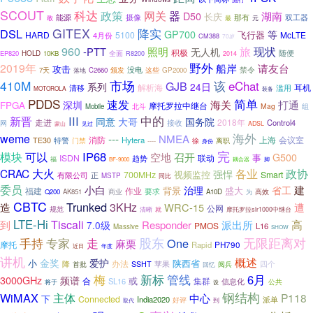
SCOUT
科达
网关
器
政策
湖南
D50
长庆
能源
摄像
双工器
那有
敢
最
元
GITEX
降实
DSL
GP700
等
HARD
5100
飞行器
McLTE
4月份
CM388
70岁
960
现状
旅
-PTT
照明
无人机
积极
随便
EP820
HOLD
10KB
全面
R8200
2014
野外
2019年
请友台
船岸
攻击
禁令
颁发
没电
这些
7天
C2660
GP2000
落地
市场
410M
该
eChat
GJB
系列
24日
解析海
耳机
清移
滥用
MOTOROLA
装备
PDDS
简单
速发
打通
海关
深圳
FPGA
摩托罗拉中继台
北斗
Mag
组
Mobile
III
中的
新晋
同意
大哥
国务院
走进
2018年
接收
Control4
网
见过
ADSL
蒙山
海外
weme
---
NMEA
消防
上海
会议室
特警
Hytera
TE30
门禁
离职
----
徐
身份
完
IP68
模块
可以
空地
召开
G500
事
ISDN
联动
趋势
福
脚
BF-9000
耦合器
CRAC
大火
各业
政协
强悍
700MHz
视频监控
Smart
有限公司
正
MSTP
同比
委员
小白
建
治理
省工
背景
盛大
福建
作业
商业
要求
Q200
AK851
A10D
为
高效
CBTC
Trunked
3KHz
造
WRC-15
遭
公网
规范
清晰
就
摩托罗拉slr1000中继台
LTE-Hi
Tiscali
高
到
Responder
派出所
7.0级
PMOS
L16
Massive
SHOW
无限距离对
手持
走
股东
专家
One
麻栗
摩托
Rapid
PH790
近日
年度
讲机
概述
爱护
金奖
小
陕西省
办法
SSHT
苹果
四个
降
首批
阅兵
回忆
梅
新标
管线
6月
3000GHz
频谱
或
合
SL16
集群
信息化
公共
将于
设
钢结构
WiMAX
主体
P118
中心
下
Connected
India2020
派单
好评
到
取代