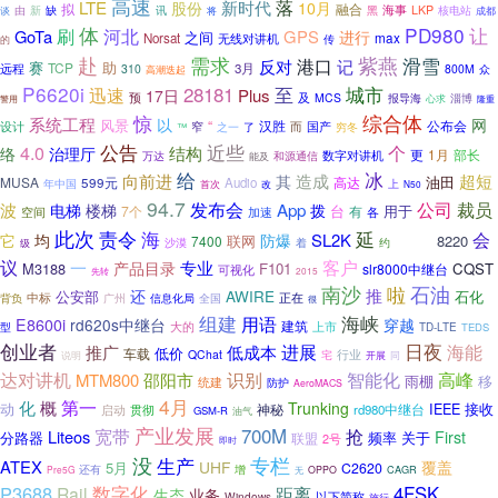
高速
落
LTE
新时代
股份
10月
拟
融合
海事
新
缺
黑
LKP
核电站
由
讯
将
成都
谈
体
PD980
刷
河北
让
GoTa
GPS
进行
之间
Norsat
max
无线对讲机
的
传
需求
紫燕
赴
滑雪
港口
记
反对
赛
助
TCP
远程
3月
310
800M
众
高潮迭起
P6620i
28181
城市
迅速
至
Plus
17日
预
及
MCS
报导海
淄博
警用
心求
隆重
惊
综合体
系统工程
以
网
风景
“
汉胜
设计
窄
而
国产
公布会
之一
穷冬
™
了
公告
近些
4.0
个
结构
络
治理厅
更
1月
部长
数字对讲机
万达
和源通信
能及
给
冰
向前进
造成
超短
其
油田
MUSA
高达
599元
Audio
年中国
改
上
首次
N50
94.7
发布会
App
公司
裁员
波
电梯
楼梯
拨
台
7个
有
用于
各
空间
加速
此次
责令
海
延
22日
会
均
SL2K
它
防爆
联网
8220
7400
沙漠
着
约
级
客户
议
专业
一
产品目录
M3188
F101
CQST
slr8000中继台
可视化
先转
2015
南沙
啦
石油
推
还
AWIRE
公安部
石化
中标
背负
信息化局
全国
正在
广州
很
组建
海峡
用语
E8600i
rd620s中继台
穿越
建筑
大的
上市
型
TD-LTE
TEDS
创业者
日夜
海能
进展
推广
低成本
车载
低价
行业
QChat
宅
说明
开展
同
达对讲机
高峰
识别
智能化
MTM800
邵阳市
雨棚
移
统建
防护
AeroMACS
4月
第一
化
概
Trunking
动
神秘
IEEE
接收
贯彻
rd980中继台
启动
GSM-R
油气
产业发展
宽带
700M
抢
Liteos
First
频率
关于
分路器
联盟
2号
即时
没
生产
专栏
ATEX
UHF
覆盖
5月
C2620
还有
增
CAGR
Pre5G
OPPO
无
P3688
数字化
4FSK
Rail
距离
业务
生态
以下简称
Windows
施行