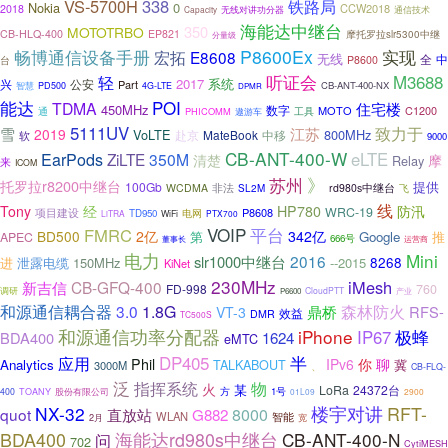
VS-5700H
338
铁路局
Nokia
0
CCW2018
2018
无线对讲功分器
通信技术
Capacity
海能达中继台
350
MOTOTRBO
CB-HLQ-400
EP821
摩托罗拉slr5300中继
分量级
畅博通信设备手册
P8600Ex
实现
宏拓
E8608
无线
全
中
P8600
台
轻
听证会
M3688
2017
系统
公安
兴
Part
CB-ANT-400-NX
智慧
PD500
4G-LTE
DPMR
能达
POI
TDMA
住宅楼
450MHz
数字
MOTO
C1200
通
PHICOMM
工具
遨游车
5111UV
致力于
雪
江苏
2019
VoLTE
800MHz
赴京
MateBook
中移
软
9000
CB-ANT-400-W
eLTE
EarPods
ZiLTE
350M
摩
清楚
Relay
来
ICOM
苏州
》
托罗拉r8200中继台
提供
100Gb
WCDMA
非法
rd980s中继台
飞
SL2M
线
Tony
经
HP780
防汛
WRC-19
项目建设
P8608
TD950
电网
LiTRA
WiFi
PTX700
VOIP
FMRC
平台
BD500
2亿
342亿
第
Google
推
APEC
666号
董事长
运营商
电力
Mini
2016
slr1000中继台
8268
进
泄露电缆
150MHz
--2015
KiNet
230MHz
iMesh
CB-GFQ-400
新吉信
FD-998
760
调研
CloudPTT
产业
P6600
森林防火
和源通信耦合器
3.0
1.8G
鼎桥
RFS-
VT-3
效益
DMR
TC500S
和源通信功率分配器
iPhone
极蜂
IP67
BDA400
1624
eMTC
DP405
应用
半
Phil
IPv6
你
聊
Analytics
TALKABOUT
冀
3000M
、
CB-FLQ-
泛
指挥系统
物
火
某
LoRa
24372台
方
1号
400
TOANY
股份有限公司
01L09
2900
楼宇对讲
NX-32
RFT-
quot
8000
直放站
G882
WLAN
智能
宽
2月
BDA400
海能达rd980s中继台
CB-ANT-400-N
问
702
CytiMESH