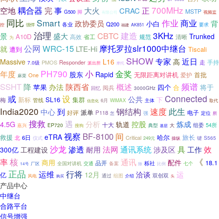
700MHz
耦合器
正
空地
完
事
大火
CRAC
MSTP
脚
G500
视频监
有限公司
同比
Smart
商业
作业
政协委员
背
小白
Q200
各业
要求
控
强悍
福建
AK851
治理
建造
3KHz
CBTC
景
盛大
Trunked
A10D
高效
省工
清晰
规范
为
摩托罗拉slr1000中继台
公网
WRC-15
就
LTE-Hi
遭到
Tiscali
SHOW
专家
近日
Massive
L16
高
走
手持
PMOS
Responder
7.0级
派出所
摩托
PH790
金奖
小
年度
股东
Rapid
无限距离对讲机
爱护
首批
One
麻栗
频谱
SSHT
概述
降
陕西省
苹果
办法
四个
将于
合
阅兵
回忆
3000GHz
Connected
或
设
公共
新标
SL16
集群
下
梅
管线
6月
WiMAX
主体
取代
信息化
India2020
钢结构
速度
到
此生
中心
派单
好评
P118
电子
定位
强
怎
所
搜救
遇
炼成
4.5G
分析
控股
轨道
十大
组委
EP720
大
54所
嘉兴
搜狗
典型
基层
视察
间
BF-8100
eTRA
救援
哈尔
旅长
6日
Critical
北
键
S565
仪式
249元
操纵
沙龙
通讯系统
渗透
法网
具
效
耐用
涉及区
工作
300亿
工程建设
核
《
率
通讯
商用
配件
18.1
品开
栎社
交通
备案
七个
全国对讲机
比例
14号
厂区
除
正品
运维
行将
运
12月
洽谈
亿
双创双
通过
风电
组图
介绍
购买
头
产品中心
中继台
合路平台
信号增强