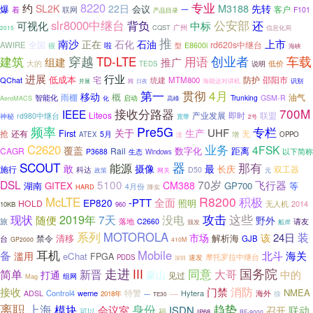
专业
8220
约
M3188
SL2K
22日
先转
爆
会议
着
联网
客户
一
F101
产品目录
公安部
slr8000中继台
背负
可视化
还
中标
CQST
广州
信息化局
2015
推
上市
南沙
正在
石化
石油
全国
rd620s中继台
AWIRE
啦
型
E8600i
很
海峡
建筑
穿越
TD-LTE
创业者
车载
用语
组建
推广
大的
低价
TEDS
说明
行业
进展
低成本
宅
防护
QChat
MTM800
邵阳市
统建
海能达对讲机
识别
同
开展
日夜
第一
贯彻
4月
移动
概
油气
智能化
雨棚
Trunking
GSM-R
启动
AeroMACS
化
高峰
接收分路器
700M
IEEE
Liteos
产业发展
即时
联盟
rd980中继台
神秘
宽带
2号
频率
Pre5G
专栏
UHF
关于
生产
First
抢
还有
无
5月
ATEX
增
OPPO
没
业务
C2620
4FSK
覆盖
数字化
距离
CAGR
Rail
以下简称
P3688
生态
Windows
SCOUT
器
能源
那有
敢
摄像
最
长庆
施行
双工器
科达
D50
政策
网关
元
DSL
5100
70岁
飞行器
CM388
GITEX
GP700
等
湖南
4月份
HARD
降实
R8200
积极
McLTE
-PTT
全面
EP820
HOLD
照明
无人机
2014
10KB
960
2019年
攻击
这些
现状
7天
没电
随便
野外
旅
请友
落地
C2660
颁发
船岸
系列
MOTOROLA
装
24日
市场
该
清移
解析海
禁令
台
GJB
GP2000
410M
耳机
备
Mobile
滥用
北斗
海关
eChat
FPGA
摩托罗拉中继台
PDDS
速发
深圳
国务院
走进
简单
III
同意
新晋
大哥
中的
打通
蒙山
见过
组网
Mag
消防
接收
门禁
NMEA
特警
Control4
weme
Hytera
ADSL
---
----
海外
徐
2018年
TE30
离职
上海
身份
趋势
模块
会议室
ISDN
联动
召开
可以
福
IP68
BF-9000