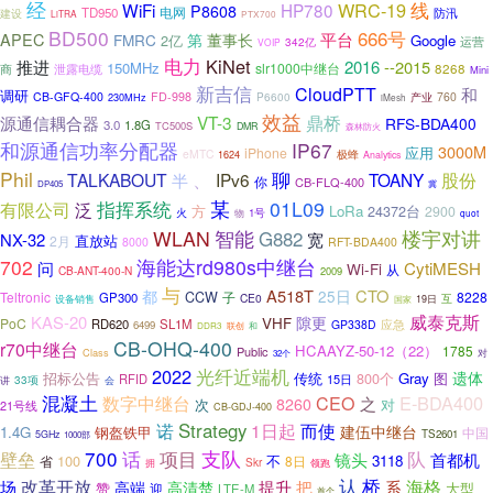
经
WRC-19
线
WiFi
HP780
P8608
TD950
电网
防汛
建设
LiTRA
PTX700
BD500
666号
APEC
平台
FMRC
第
董事长
2亿
Google
运营
342亿
VOIP
电力
KiNet
推进
2016
--2015
150MHz
slr1000中继台
商
8268
泄露电缆
Mini
新吉信
CloudPTT
和
调研
CB-GFQ-400
FD-998
产业
760
230MHz
P6600
iMesh
效益
鼎桥
VT-3
源通信耦合器
RFS-BDA400
3.0
1.8G
TC500S
DMR
森林防火
和源通信功率分配器
IP67
3000M
应用
iPhone
eMTC
极蜂
1624
Analytics
Phil
、
聊
TALKABOUT
半
IPv6
TOANY
股份
你
CB-FLQ-400
冀
DP405
某
01L09
泛
指挥系统
有限公司
方
LoRa
24372台
2900
火
物
1号
quot
智能
WLAN
楼宇对讲
G882
NX-32
宽
直放站
2月
8000
RFT-BDA400
702
海能达rd980s中继台
问
CytiMESH
Wi-Fi
从
CB-ANT-400-N
2009
与
A518T
CTO
都
25日
Teltronic
CCW
子
8228
GP300
CE0
互
设备销售
国家
19日
威泰克斯
KAS-20
隙更
VHF
PoC
RD620
SL1M
应急
GP338D
6499
联创
和
DDR3
CB-OHQ-400
r70中继台
HCAAYZ-50-12（22）
1785
Public
Class
对
32个
2022
光纤近端机
遗体
招标公告
传统
800个
Gray
图
RFID
15日
讲
33项
会
混凝土
CEO
E-BDA400
数字中继台
之
8260
次
对
21号线
CB-GDJ-400
Strategy
诺
1日起
而使
建伍中继台
1.4G
钢盔铁甲
中国
TS2601
5GHz
1000部
700
话
支队
队
项目
壁垒
镜头
首都机
100
不
3118
省
8日
Skr
拥
领跑
改革开放
认
桥
海格
系
场
高清楚
提升
把
高端
赞
大型
迎
LTE-M
首个