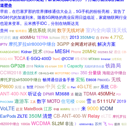
道壁垒
早前，在巴塞罗那的世界挪移通信大会上，5G手机的纷纷亮相，宣告了
5G时代的加速到来。随着5G网络的商业应用日益临近，家庭物联网行业
也迎来变革。云米携手IDC，分别在纳斯达克
室内全向吸顶天线
通信系统
民间
数字无线对讲
贵州
畅博通信
中软
4.77亿
400MHz
2013
350MHz
对讲机
同方
TETRA
自
调度
SLR5300
EV751
3GPP
摩托罗拉slr8000中继台
解决方案
全网通对讲机
IPTV
技术
MESH
20MHz
Kidner
Phone
通信
K4A8G045WC
CTChat
CB-
002583.SZ
TCCA
E-SGQ-400D
@CCW
VS-5700
SGQ-400
MTX900
TrunC
治理系统
Inmarsat
铁路局
GP328
Capacity
Nokia
0
2018
P6600i
338
无线对讲功分器
VS-5700H
CCW2018
分量级
350
海能达中继台
通信技术
CB-HLQ-400
MOTOTRBO
EP821
无线
宏拓
摩托罗拉slr5300中继台
畅博通信设备手册
E8608
P8600Ex
P8600
中兴
CB-
公安
4G-LTE
系统
智慧
实现
PD500
全
Part
2017
轻
ANT-400-NX
TDMA
450MHz
听证会
M3688
DPMR
能达
通
POI
遨游车
雪
5111UV
数字
MOTO
住宅楼
2019
软
工具
C1200
PHICOMM
VoLTE
来
9000
ICOM
江苏
MateBook
赴京
中移
800MHz
致力于
350M
清楚
CB-ANT-400-W
Relay
eLTE
EarPods
ZiLTE
摩托罗拉
WCDMA
SL2M
非法
飞
r8200中继台
》
苏州
100Gb
提供
项目
Tony
rd980s中继台