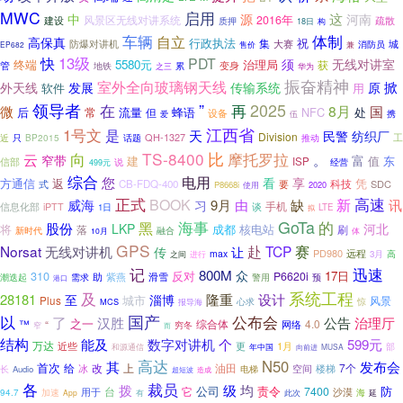
MWC
启用
这
中
源
河南
2016年
风景区无线对讲系统
建设
疏散
质押
18日
构
车辆
自立
体制
高保真
行政执法
祝
集
大赛
防爆对讲机
城
消防员
EP682
售价
兼
快
13级
PDT
须
无线对讲室
5580元
治理局
终端
获
变身
管
地铁
之三
累
华为
振奋精神
室外全向玻璃钢天线
掀
外天线
发展
传输系统
原
软件
用
领导者
2025
在
”
再
8月
微
国
后
蜂语
NFC
处
常
流量
但
设备
伍
携
爱
江西省
1号文
是
天
民警
纺织厂
Division
QH-1327
工
近
只
BP2015
话题
推动
比
向
TS-8400
摩托罗拉
云
。
窄带
富
建
东
值
信部
ISP
说
经营
499元
综合
电用
您
看
享
方通信
返
凭
科技
式
CB-FDQ-400
要
SDC
P8668i
2020
使用
正式
高速
威海
BOOK
新
9月
由
缺
讯
习
手机
信息化部
iPTT
谈
1日
LTE
拟
海事
GoTa
的
股份
黑
河北
LKP
将
成都
核电站
落
刷
新时代
融合
10月
体
GPS
赛
Norsat
赴
TCP
无线对讲机
让
传
PD980
远程
max
3月
高
之间
进行
记
迅速
800M
众
310
反对
17日
P6620i
助
紫燕
滑雪
潮迭起
需求
警用
预
港口
系统工程
及
隆重
设计
28181
至
淄博
城市
风景
Plus
MCS
心求
惊
报导海
以
国产
了
公布会
公告
治理厅
汉胜
之一
综合体
4.0
™
“
网络
窄
穷冬
而
结构
数字对讲机
能及
个
599元
万达
近些
1月
更
部
和源通信
年中国
向前进
MUSA
高达
N50
其
发布会
首次
给
改
上
油田
7个
冰
楼梯
长
电梯
空间
Audio
造成
超短波
裁员
各
级
均
拨
公司
责令
防
台
它
7400
沙漠
加速
用于
94.7
有
海
延
App
此次