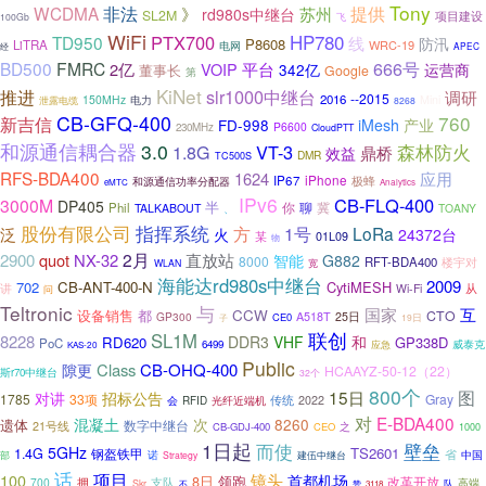
Tony
WCDMA
非法
提供
》
苏州
rd980s中继台
SL2M
项目建设
100Gb
飞
WiFi
PTX700
HP780
TD950
线
防汛
P8608
LiTRA
WRC-19
电网
APEC
经
BD500
FMRC
666号
2亿
VOIP
平台
342亿
董事长
运营商
Google
第
KiNet
推进
slr1000中继台
调研
--2015
2016
150MHz
电力
Mini
泄露电缆
8268
CB-GFQ-400
760
新吉信
iMesh
产业
FD-998
P6600
230MHz
CloudPTT
和源通信耦合器
3.0
VT-3
森林防火
1.8G
鼎桥
效益
DMR
TC500S
RFS-BDA400
应用
1624
iPhone
IP67
极蜂
和源通信功率分配器
eMTC
Analytics
IPv6
CB-FLQ-400
3000M
DP405
半
你
聊
冀
Phil
TALKABOUT
、
TOANY
股份有限公司
指挥系统
泛
方
1号
LoRa
火
24372台
某
01L09
物
2月
直放站
2900
quot
NX-32
智能
G882
8000
RFT-BDA400
楼宇对
WLAN
宽
海能达rd980s中继台
2009
702
CB-ANT-400-N
CytiMESH
讲
从
Wi-Fi
问
Teltronic
与
互
国家
设备销售
都
CCW
CTO
GP300
A518T
25日
CE0
19日
子
联创
SL1M
8228
DDR3
VHF
和
RD620
GP338D
PoC
6499
威泰克
应急
KAS-20
Public
隙更
Class
CB-OHQ-400
HCAAYZ-50-12（22）
斯r70中继台
32个
800个
15日
图
对讲
招标公告
1785
33项
Gray
传统
光纤近端机
2022
会
RFID
对
E-BDA400
混凝土
次
8260
遗体
数字中继台
21号线
CB-GDJ-400
CEO
之
1000
1日起
而使
壁垒
5GHz
TS2601
1.4G
钢盔铁甲
省
诺
建伍中继台
中国
部
Strategy
话
项目
100
镜头
首都机场
8日
领跑
改革开放
拥
700
支队
队
高端
Skr
赞
不
3118