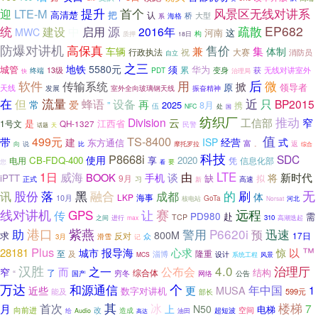
风景区无线对讲系
迎
LTE-M
提升
首个
高清楚
把
认
桥
大型
系
海格
统
源
疏散
EP682
建设
中
启用
2016年
MWC
河南
这
构
质押
18日
防爆对讲机
售价
高保真
集
兼
车辆
体制
行政执法
祝
大赛
消防员
自立
之三
地铁
5580元
须
华为
城管
累
变身
无线对讲室外
终端
13级
PDT
获
快
治理局
后
微
软件
传输系统
用
掀
原
领导者
天线
振奋精神
发展
室外全向玻璃钢天线
在
但
流量
蜂语
近
只
设备
BP2015
再
常
爱
”
2025
8月
携
伍
处
NFC
国
纺织厂
推动
Division
云
工信部
窄
是
江西省
1号文
QH-1327
民警
话题
天
值
TS-8400
499元
带
建
ISP
经营
式
东方通信
富
向
返
说
比
摩托罗拉
综合
。
科技
P8668i
SDC
使用
CB-FDQ-400
2020
电用
享
凭
信息化部
您
看
要
1日
由
LTE
威海
BOOK
手机
谈
新时代
将
iPTT
缺
9月
拟
正式
习
高速
新
无
股份
融合
的
刷
讯
落
黑
成都
体
LKP
10月
海事
核电站
GoTa
河北
Norsat
线对讲机
GPS
赛
远程
传
让
PD980
赴
需
TCP
进行
310
高潮迭起
之间
max
港口
助
紫燕
警用
P6620i
预
迅速
800M
求
反对
17日
滑雪
众
3月
记
Plus
™
报导海
28181
心求
以
城市
惊
隆重
至
及
淄博
设计
系统工程
MCS
风景
汉胜
4.0
之一
治理厅
公布会
而
窄
结构
综合体
“
了
国产
穷冬
公告
网络
万达
和源通信
个
年中国
更
MUSA
1
近些
数字对讲机
能及
599元
部长
其
冰
楼梯
首次
7
月
上
N50
电梯
向前进
改
造成
超短波
空间
给
Audio
油田
高达