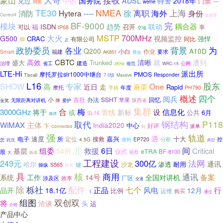
大哥
接收
蒙山
国务院
ADSL
中的
特警
2018年
见过
门禁
---
weme
同意
TE30
NMEA
徐
离职
上海
消防
Hytera
----
海外
身份
Control4
会议室
BF-9000
完
模块
耦合器
趋势
联动
福
ISDN
召开
可以
事
IP68
空地
MSTP
700MHz
大火
G500
视频监控
CRAC
强悍
同比
脚
有限公司
正
政协委员
背景
为
各业
Q200
A10D
小白
作业
福建
Smart
要求
AK851
商业
CBTC
高效
清晰
就
盛大
Trunked
遭到
建造
省工
治理
规范
公网
3KHz
WRC-15
派出所
LTE-Hi
摩托罗拉slr1000中继台
PMOS
Responder
Tiscali
7.0级
Massive
L16
股东
SHOW
高
专家
One
麻栗
近日
走
Rapid
摩托
年度
手持
PH790
概述
四个
阅兵
SSHT
小
首批
办法
苹果
回忆
无限距离对讲机
降
陕西省
金奖
爱护
集群
合
梅
3000GHz
管线
信息化
将于
新标
设
或
公共
6月
SL16
频谱
取代
钢结构
P118
WiMAX
主体
India2020
中心
好评
下
派单
到
Connected
强
轨道
遇
速度
十大
所
搜救
嘉兴
电子
定位
分析
控
搜狗
EP720
4.5G
怎
此生
典型
北
6日
间
组委
救援
Critical
基层
54所
仪式
eTRA
股
BF-8100
视察
大
炼成
工程建设
法网
249元
300亿
通讯
哈尔
渗透
耐用
沙龙
操纵
S565
键
旅长
具
核
商用
通讯
备案
14号
系统
工作
全国对讲机
厂区
涉及区
效率
交通
除
栎社
配件
七个
风电
品开
正品
行
18.1亿
12月
比例
运维
购买
《
通过
双创双
组图
将
洽谈
运
头
介绍
产品中心