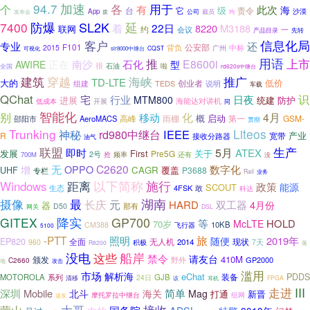
加速
94.7
用于
各
个
有
此次
海
级
台
它
责令
App
裁员
沙漠
发布会
公司
拨
均
SL2K
延
7400
防爆
22日
着
8220
M3188
联网
约
一
会议
先转
产品目录
客户
信息化局
专业
还
F101
公安部
背负
中标
2015
广州
CQST
可视化
slr8000中继台
用语
上市
推
E8600i
正在
南沙
石化
AWIRE
型
很
石油
啦
全国
rd620s中继台
建筑
海峡
穿越
推广
TD-LTE
大的
低价
TEDS
创业者
组建
说明
车载
QChat
识
行业
宅
日夜
MTM800
统建
进展
防护
海能达对讲机
低成本
开展
同
智能化
别
化
4月
移动
概
启动
高峰
雨棚
第一
GSM-
邵阳市
AeroMACS
贯彻
Trunking
Liteos
神秘
rd980中继台
IEEE
产业
R
宽带
接收分路器
油气
生产
联盟
5月
即时
ATEX
发展
First
关于
Pre5G
2号
抢
700M
频率
还有
没
无
C2620
数字化
OPPO
增
CAGR
覆盖
UHF
P3688
专栏
Rail
业务
以下简称
施行
Windows
距离
政策
能源
SCOUT
生态
4FSK
敢
科达
摄像
湖南
最
长庆
元
HARD
双工器
4月份
器
D50
那有
网关
DSL
GP700
GITEX
降实
等
HOLD
McLTE
70岁
10KB
CM388
飞行器
5100
旅
-PTT
照明
2019年
随便
EP820
无人机
现状
全面
2014
960
积极
7天
R8200
落
船岸
没电
这些
禁令
请友台
410M
颁发
野外
GP2000
C2660
地
攻击
滥用
市场
解析海
eChat
装备
PDDS
MOTOROLA
系列
GJB
24日
清移
FPGA
该
耳机
III
走进
深圳
Mobile
简单
北斗
海关
Mag
打通
新晋
摩托罗拉中继台
组网
速发