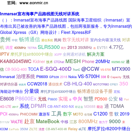
Inmarsat宣布海事产品路线图无线对讲系统
（ ）：Inmarsat宣布海事产品路线图 国际海事卫星组织（Inmarsat）宣
布推出其已被改善的海事产品路线图，包括两项新服务，专为Inmarsat的
Global Xpress（GX）网络设计：Fleet Xpress和F
贵州
畅博通信
数字无线对讲
对讲
室内全向吸顶天线
民间
中软
通信系统
SLR5300
4.77亿
机
2013
调度
350MHz
EV751
400MHz
TETRA
同方
自
解决方案
IPTV
摩托罗拉slr8000中继台
全网通对讲机
3GPP
MESH
K4A8G045WC
20MHz
Kidner
Phone
通
技术
CTChat
002583.SZ
E-SGQ-400D
@CCW
MTX900
TCCA
信
CB-SGQ-400
TrunC
VS-5700
VS-5700H
治理系统
Inmarsat
P6600i
0
无线
2018
Nokia
338
GP328
Capacity
350
CB-HLQ-400
CCW2018
对讲功分器
通信技术
MOTOTRBO
EP821
铁路局
分量级
畅博通信设备手册
海能达中继台
摩托罗拉slr5300中继台
宏拓
P8600Ex
E8608
智慧
实现
中兴
公安
无线
PD500
轻
P8600
Part
全
系统
DPMR
通
TDMA
CB-ANT-400-NX
M3688
4G-LTE
能达
2017
听证会
工具
C1200
POI
数字
雪
软
2019
遨游车
PHICOMM
MOTO
450MHz
住宅楼
赴京
MateBook
800MHz
9000
VoLTE
中移
江苏
致力于
来
5111UV
摩托罗拉r8200中继台
Relay
ZiLTE
eLTE
ICOM
350M
CB-ANT-400-W
清楚
EarPods