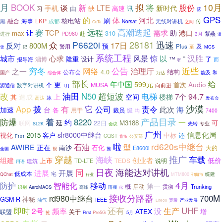
月
10月
BOOK
新
拟
将
股份
LTE
谈
手机
新时代
缺
讯
由
高速
习
落
GPS
的
体
河北
刷
核电站
融合
LKP
海事
无线对讲机
传
黑
成都
Norsat
之间
GoTa
赛
远程
高潮迭起
让
TCP
需求
助
max
310
港口
赴
紫燕
PD980
进行
3月
滑
28181
众
P6620i
迅速
17日
反对
800M
预
及
警用
Plus
至
MCS
雪
记
系统工程
汉胜
心求
惊
以
城市
风景
“
隆重
设计
了
淄博
™
报导海
而
窄
公告
穷冬
网络
近些
治理厅
之一
4.0
结构
公布会
国产
能及
和
综合体
万达
部长
给
年中国
更
599元
Audio
首次
个
MUSA
数字对讲机
向前进
源通信
1月
油田
改
N50
超短波
94.7
电梯
7个
造成
楼梯
上
空间
其
高达
冰
发布会
App
沙漠
拨
它
有
公司
责令
海
台
此次
加速
各
用于
级
裁员
7400
均
防爆
产品目录
着
8220
约
一
延
M3188
可
联网
22日
专业
先转
SL2K
会议
广州
信息化局
slr8000中继台
视化
2015
客户
中标
还
CQST
公安部
F101
背负
rd620s中继台
啦
石油
AWIRE
型
正在
南沙
石化
大的
E8600i
很
全国
推
穿越
海峡
推广
车载
低价
组建
创业者
上市
TEDS
建筑
TD-LTE
说明
用语
同
日夜
海能达对讲机
进展
开展
低成本
宅
统建
QChat
行业
MTM800
邵阳市
4月
防护
移动
智能化
第一
概
启动
Trunking
贯彻
识别
AeroMACS
高峰
雨棚
化
接收分路器
rd980中继台
700M
神秘
GSM-R
IEEE
油气
宽带
产业发展
Liteos
还有
UHF
即时
2号
没
生产
频率
ATEX
增
联盟
关于
抢
Pre5G
5月
First