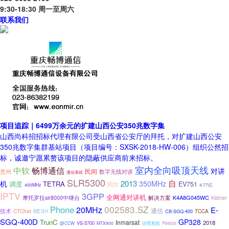
9:30-18:30 周一至周六
联系我们
项目追踪｜6499万余元的扩建山西公安350兆数字集
山西尚科招招标代理有限公司受山西省公安厅的拜托，对扩建山西公安
350兆数字集群基站项目（项目编号：SXSK-2018-HW-006）组织公然招
标，诚邀宁愿累赘该项目的隐蔽供应商前来招标。
室内全向吸顶天线
中软
畅博通信
对讲
民间
贵州
数字无线对讲
通信系统
SLR5300
自
2013
机
350MHz
调度
TETRA
EV751
同方
400MHz
4.77亿
IPTV
3GPP
全网通对讲机
K4A8G045WC
摩托罗拉slr8000中继台
解决方案
Kidner
002583.SZ
Phone
20MHz
E-
通信
技术
CTChat
MESH
TCCA
CB-SGQ-400
SGQ-400D
GP328
TrunC
Inmarsat
2018
VS-5700
@CCW
MTX900
治理系统
P6600i