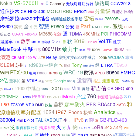
VS-5700H
0
铁路局
Nokia
CCW2018
Capacity
无线对讲功分器
338
分量级
通信技术
MOTOTRBO
EP821
CB-HLQ-400
海能达中继台
350
宏拓
摩托罗拉slr5300中继台
畅博通信设备手册
P8600Ex
无线
E8608
全
智慧
Part
系统
公安
P8600
PD500
实现
中兴
轻
2017
4G-LTE
DPMR
通
TDMA
M3688
450MHz
POI
PHICOMM
能达
听证会
CB-ANT-400-NX
软
2019
数字
VoLTE
遨游车
赴京
C1200
住宅楼
雪
5111UV
工具
MOTO
致力于
中移
800MHz
MateBook
350M
来
江苏
ICOM
EarPods
9000
ZiLTE
清楚
Relay
摩托罗拉r8200中继台
WCDMA
非法
CB-ANT-400-W
100Gb
eLTE
SL2M
rd980s中继台
Tony
经
苏州
LiTRA
TD950
提供
飞
》
项目建设
WRC-19
PTX700
FMRC
防汛
WiFi
BD500
APEC
P8608
线
电网
HP780
2亿
运营商
VOIP
泄露电缆
第
董事长
Google
推进
666号
平台
342亿
电
150MHz
新吉信
slr1000中继台
--2015
Mini
CB-GFQ-400
调研
KiNet
2016
力
8268
760
230MHz
产业
P6600
iMesh
3.0
和源通信耦合器
FD-998
CloudPTT
和
鼎桥
森林防火
RFS-BDA400
1.8G
TC500S
VT-3
DMR
效益
eMTC
1624
源通信功率分配器
Analytics
IP67
iPhone
极蜂
应用
3000M
IPv6
CB-FLQ-400
TALKABOUT
聊
Phil
半
DP405
、
你
冀
物
泛
火
LoRa
24372台
某
指挥系统
股份有限公司
方
2900
TOANY
1号
01L09
宽
楼宇对讲
直放站
8000
智能
G882
NX-32
RFT-BDA400
WLAN