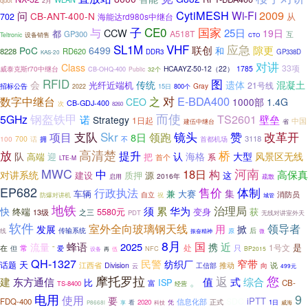
quot
2月
CytiMESH
2009
Wi-Fi
问
CB-ANT-400-N
从
702
海能达rd980s中继台
子
CE0
国家
与
CCW
25日
19日
都
A518T
GP300
互
设备销售
Teltronic
CTO
VHF
SL1M
应急
联创
隙更
PoC
6499
和
8228
RD620
DDR3
GP338D
KAS-20
对讲
Class
33项
威泰克斯r70中继台
HCAAYZ-50-12（22）
1785
CB-OHQ-400
Public
32个
RFID
图
会
传统
遗体
混凝土
光纤近端机
21号线
Gray
招标公告
15日
800个
2022
之
对
E-BDA400
数字中继台
CEO
1000部
1.4G
CB-GDJ-400
次
8260
钢盔铁甲
而使
5GHz
诺
TS2601
壁垒
Strategy
1日起
中国
建伍中继台
省
支队
Skr
镜头
改革开
项目
赞
领跑
8日
3118
100
700
话
拥
不
首都机场
高清楚
放
桥
提升
认
队
海格
大型
风景区无线
高端
迎
把
系
首个
LTE-M
MWC
河南
18日
中
构
高保真
对讲系统
质押
源
建设
这
2016年
启用
疏散
EP682
售价
体制
行政执法
集
车辆
兼
大赛
消防员
防爆对讲机
自立
祝
城管
地铁
治理局
累
须
华为
快
获
终端
5580元
变身
之三
13级
PDT
无线对讲室外天
软件
室外全向玻璃钢天线
领导者
用
发展
掀
传输系统
后
线
原
振奋精神
微
8月
国
蜂语
2025
近
流量
携
是
处
1号文
在
常
只
但
”
爱
NFC
伍
BP2015
设备
再
QH-1327
民警
窄带
纺织厂
天
话题
推动
江西省
Division
向
说
工信部
云
499元
摩托罗拉
返
您
建
。
东方通信
值
式
综合
比
ISP
CB-
富
TS-8400
经营
9
电用
使用
要
iPTT
SDC
FDQ-400
信息化部
正式
2020
1日
享
看
凭
P8668i
科技
威海