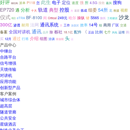
好评
此生
电子
定位
搜狗
强
所
P118
速度
4.5G
派单
怎
搜救
嘉兴
钢结构
轨道
控股
EP720
分析
典型
54所
组委
遇
视察
炼成
北
十大
救援
大
基层
仪式
沙龙
BF-8100
哈尔
操纵
249元
键
S565
间
eTRA
Critical
旅长
6日
工程建设
通讯系统
300亿
法网
14号
耐用
效率
渗透
商用
工作
厂区
交通
核
具
涉及区
通讯
全国对讲机
《
栎社
备案
比例
配件
除
七个
运维
购
品开
18.1亿
正品
风电
介绍
头
通过
组图
行将
买
12月
洽谈
双创双
运
产品中心
中继台
合路平台
信号增强
天馈传输
对讲机
应用功能
创新型产品
客户案例
城市综合体
超高层
隧道管廊
公共安全
星级酒店