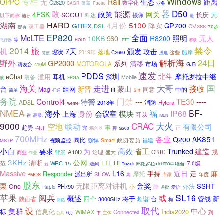
Windows
专栏
Rail
无
OPPO
生态
距离
C2620
数字化
覆盖
业务
CAGR
P3688
器
D50
敢
能源
政策
4FSK
网关
元
长庆
SCOUT
摄像
科达
以下简称
最
施行
湖南
HARD
4月份
5100
GP700
GITEX
降实
DSL
CM388
双工器
70岁
那有
EP820
全面
McLTE
960
照明
无人
10KB
R8200
等
飞行器
HOLD
-PTT
积极
2014
旅
禁令
机
7天
颁发
攻击
现状
落地
2019年
这些
船岸
C2660
没电
随便
解析海
24日
野外
GP2000
系列
清移
MOTOROLA
市场
请友台
GJB
410M
速发
PDDS
北斗
深圳
摩托罗拉中继
滥用
eChat
装备
耳机
Mobile
该
FPGA
国
海关
大哥
走进
接收
台
新晋
蒙山
组网
Mag
同意
中的
III
简单
打通
见过
务院
门禁
Control4
TE30
----
特警
---
ADSL
消防
Hytera
2018年
weme
NMEA
BF-
海外
福
IP68
身份
会议室
模块
上海
可以
徐
离职
ISDN
9000
CRAC
大火
联动
空地
有限公司
趋势
事
正
召开
完
耦合器
脚
G500
700MHz
各业
AK851
Q200
同比
视频监控
政协委员
福建
强悍
Smart
MSTP
小白
高效
省工
建造
要求
为
Trunked
背景
A10D
治理
盛大
CBTC
规
商业
作业
3KHz
公网
清晰
LTE-Hi
7.0级
范
WRC-15
遭到
摩托罗拉slr1000中继台
就
Tiscali
Massive
走
L16
近日
麻
Responder
摩托
手持
派出所
SHOW
高
专家
年度
PMOS
股东
无限距离对讲机
金奖
栗
办法
SSHT
One
PH790
小
降
Rapid
首批
爱护
SL16
苹果
阅兵
或
概述
将于
管线
新
陕西省
四个
频谱
合
3000GHz
梅
回忆
取代
设
中心
集群
标
信息化
India2020
WiMAX
Connected
到
6月
主体
公共
下