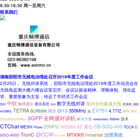
9:30-18:30 周一至周六
联系我们
湖南邵阳市无线电治理处召开2019年度工作会议
2月25日， 无线对讲系统 ，邵阳市无线电治理处2019年度工作动员会在
无线电监测大楼六楼会议室召开。会议以振奋精神、理顺体制、强化监
管、重塑形象为主旨，传达了市经济工作会议
中软
数字无线对讲
室内全向吸顶天线
畅博通信
通信系统
对讲机
贵州
民间
调度
TETRA
EV751
350MHz
2013
4.77亿
SLR5300
同方
自
400MHz
IPTV
摩托
3GPP
全网通对讲机
解决方案
Kidner
技术
罗拉slr8000中继台
K4A8G045WC
CTChat
20MHz
CB-SGQ-400
通信
002583.SZ
MESH
TCCA
E-
Phone
@CCW
TrunC
MTX900
Inmarsat
治理系统
SGQ-400D
VS-5700