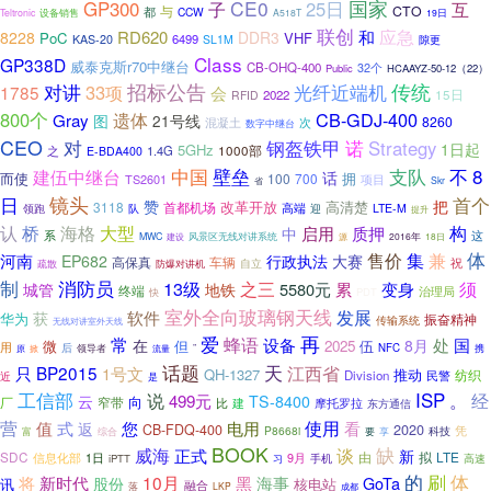
CE0
国家
GP300
子
25日
互
与
CTO
都
CCW
Teltronic
设备销售
A518T
19日
联创
应急
和
RD620
8228
DDR3
PoC
VHF
6499
KAS-20
SL1M
隙更
Class
GP338D
威泰克斯r70中继台
CB-OHQ-400
32个
Public
HCAAYZ-50-12（22）
对讲
招标公告
传统
33项
光纤近端机
1785
会
2022
15日
RFID
800个
CB-GDJ-400
遗体
Gray
图
21号线
8260
混凝土
次
数字中继台
CEO
对
钢盔铁甲
诺
Strategy
1日起
5GHz
之
1.4G
1000部
E-BDA400
8
中国
壁垒
支队
不
建伍中继台
话
而使
拥
100
700
TS2601
项目
省
Skr
日
镜头
首个
赞
把
改革开放
3118
首都机场
高清楚
高端
领跑
迎
LTE-M
队
提升
桥
海格
认
大型
构
启用
质押
中
系
这
MWC
建设
风景区无线对讲系统
2016年
18日
源
体
售价
集
兼
河南
EP682
行政执法
大赛
高保真
车辆
祝
防爆对讲机
自立
疏散
消防员
制
13级
须
之三
5580元
累
变身
城管
地铁
终端
治理局
PDT
快
室外全向玻璃钢天线
软件
发展
获
华为
振奋精神
传输系统
无线对讲室外天线
再
常
爱
蜂语
处
国
设备
在
8月
微
但
2025
伍
用
后
领导者
”
NFC
掀
携
原
流量
话题
天
只
BP2015
江西省
1号文
QH-1327
推动
纺织
Division
近
民警
是
工信部
ISP
。
经
说
499元
云
TS-8400
向
厂
窄带
比
建
摩托罗拉
东方通信
营
值
您
使用
看
式
电用
返
2020
CB-FDQ-400
P8668i
科技
凭
综合
要
富
享
BOOK
缺
威海
谈
正式
新
SDC
由
拟
LTE
信息化部
9月
1日
iPTT
手机
高速
习
的
刷
体
10月
将
新时代
黑
海事
GoTa
股份
讯
核电站
融合
落
LKP
成都