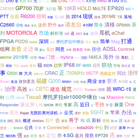
GITEX
DSL
5100
器
D50
4月份
长庆
元
双工器
HARD
降实
最
湖南
那有
GP700
EP820
70岁
等
10KB
HOLD
-
CM388
McLTE
飞行器
960
现状
R8200
全面
照明
PTT
旅
2014
2019年
落地
7天
无人机
随便
积极
请友台
清移
C2660
系
野外
禁令
这些
410M
GP2000
没电
颁发
攻击
船岸
耳机
MOTOROLA
市场
列
eChat
解析海
该
滥用
24日
装备
GJB
打通
FPGA
深圳
简单
PDDS
Mag
摩托罗拉中继台
Mobile
北斗
海关
速发
ADSL
组网
新晋
走进
接收
同意
III
Control4
见过
国务院
中的
蒙山
大哥
海外
2018年
徐
门禁
NMEA
上
weme
Hytera
离职
----
消防
特警
---
TE30
IP68
联动
福
海
趋势
BF-9000
召开
ISDN
身份
空地
可以
耦合器
完
模块
会议室
事
正
700MHz
强悍
CRAC
G500
MSTP
同比
大火
视频监控
脚
有限公司
福建
Q200
商业
要求
政协委员
背景
Smart
A10D
盛
各业
AK851
小白
作业
为
治理
高效
CBTC
建造
规范
就
WRC-15
3KHz
遭
清晰
大
Trunked
省工
Tiscali
摩托罗拉slr1000中继台
公网
Massive
到
PMOS
LTE-Hi
7.0级
派出所
高
One
近日
手持
专家
麻栗
L16
Responder
摩托
年度
SHOW
走
SSHT
办法
金奖
苹果
股东
无限距离对讲机
首批
降
Rapid
小
爱护
陕
PH790
将于
合
梅
或
新标
设
四个
概述
管线
阅兵
频谱
信
西省
回忆
3000GHz
集群
SL16
Connected
到
公共
中心
India2020
派单
主体
好评
息化
WiMAX
下
取代
6月
P118
遇
强
定位
4.5G
所
搜救
怎
嘉兴
EP720
此生
钢结构
分析
搜狗
十
电子
速度