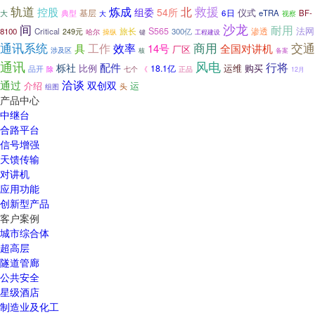
轨道
救援
炼成
控股
北
组委
54所
仪式
基层
典型
6日
eTRA
BF-
大
大
视察
沙龙
间
耐用
法网
S565
渗透
8100
Critical
旅长
300亿
249元
哈尔
操纵
键
工程建设
商用
交通
通讯系统
工作
效率
全国对讲机
具
14号
厂区
涉及区
备案
核
通讯
风电
行将
栎社
配件
比例
购买
18.1亿
运维
品开
七个
除
《
正品
12月
洽谈
通过
双创双
运
介绍
头
组图
产品中心
中继台
合路平台
信号增强
天馈传输
对讲机
应用功能
创新型产品
客户案例
城市综合体
超高层
隧道管廊
公共安全
星级酒店
制造业及化工