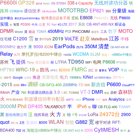
P6600i
GP328
无线对讲功分器
338
铁
Capacity
VS-5700H
0
2018
Nokia
MOTOTRBO
分量级
EP821
路局
通信技术
350
海能
CCW2018
CB-HLQ-400
E8608
无线
P8600
畅博通信设备手册
宏拓
P8600Ex
达中继台
摩托罗拉slr5300中继台
实现
轻
2017
系统
CB-ANT-400-NX
听证会
公安
智慧
PD500
中兴
4G-LTE
Part
全
MOTO
DPMR
450MHz
数字
POI
PHICOMM
通
能达
TDMA
工具
遨游车
M3688
雪
江苏
赴京
C1200
2019
VoLTE
中移
住宅楼
MateBook
软
5111UV
EarPods
清楚
350M
800MHz
来
9000
致力于
ICOM
ZiLTE
CB-ANT-400-W
Relay
摩托罗拉r8200中继台
WCDMA
SL2M
rd980s中继台
eLTE
非法
100Gb
》
TD950
飞
提供
P8608
苏州
LiTRA
电网
项目建设
Tony
经
WiFi
PTX700
FMRC
WRC-19
HP780
防汛
VOIP
BD500
2亿
线
平台
第
董事长
APEC
342
-
泄露电缆
电力
KiNet
推进
2016
150MHz
666号
Google
slr1000中继台
亿
运营商
调研
P6600
-2015
新吉信
230MHz
CB-GFQ-400
FD-998
Mini
CloudPTT
8268
VT-3
DMR
森林防
产业
3.0
iMesh
和源通信耦合器
760
鼎桥
1.8G
TC500S
效益
火
和源通信功率分配器
iPhone
Analytics
RFS-BDA400
eMTC
IP67
1624
极蜂
应用
3000M
Phil
DP405
半
IPv6
聊
TALKABOUT
CB-FLQ-400
TOANY
、
你
火
24372台
方
冀
泛
LoRa
2900
物
股份有限公司
指挥系统
1号
某
01L09
WLAN
宽
quot
G882
智能
直放站
RFT-
8000
楼宇对讲
2月
NX-32
CytiMESH
BDA400
海能达rd980s中继台
2009
702
问
CB-ANT-400-N
Wi-Fi
从