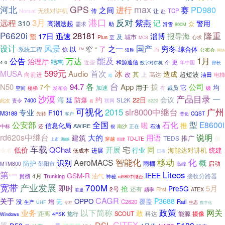
max
河北
GPS
PD980
进行
赛
之间
无线对讲机
传
Norsat
让
TCP
赴
3月
港口
反对
远程
紫燕
记
310
警用
高潮迭起
众
需求
助
滑雪
800M
P6620i
28181
隆重
迅速
报导海
17日
淄博
预
及
城市
Plus
心求
至
MCS
国产
设计
风景
之一
穷冬
窄
了
综合体
系统工程
以
“
™
惊
而
公布会
汉胜
网络
1月
公告
能及
万达
治理厅
结构
更
和源通信
近些
个
年中国
4.0
部长
数字对讲机
599元
MUSA
Audio
首次
冰
造成
其
超短波
改
上
高达
向前进
油田
电梯
给
台
各
App
拨
公司
N50
94.7
7个
它
均
加速
用于
裁员
空间
有
楼梯
发布会
级
产品目录
沙漠
一
海
约
会议
防爆
22日
7400
延
SL2K
此次
责令
联网
着
8220
可视化
2015
slr8000中继台
广州
专业
F101
M3188
先转
CQST
客户
背负
全国
石化
型
公安部
E8600i
啦
推
信息化局
还
AWIRE
南沙
石油
中标
正在
很
rd620s中继台
说明
大的
用语
建筑
推广
TEDS
创
穿越
TD-LTE
海峡
组建
上市
车载
同
QChat
开展
宅
低价
行业
统建
海能达对讲机
业者
进展
低成本
日夜
智能化
移动
化
识别
AeroMACS
概
防护
雨棚
启动
邵阳市
MTM800
高峰
第一
Liteos
GSM-R
IEEE
油气
接收分路器
4月
Trunking
贯彻
神秘
rd980中继台
宽带
产业发展
700M
即时
5月
抢
Pre5G
还有
2号
频率
First
ATEX
联盟
CAGR
关于
P3688
OPPO
覆盖
没
无
增
C2620
Rail
生产
生态
UHF
专栏
数字化
政策
网关
以下简称
业务
敢
距离
科达
能源
施行
SCOUT
摄像
4FSK
Windows