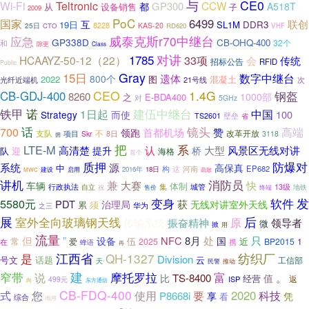
与
CE0
Teltronic
Wi-Fi
CCW
GP300
都
A518T
从
设备销售
子
2009
PoC
6499
国家
联创
互
19日
SL1M
DDR3
8228
KAS-20
25日
CTO
RD620
VHF
应急
威泰克斯r70中继台
GP338D
CB-OHQ-400
32个
和
隙更
Class
对讲
1785
HCAAYZ-50-12（22）
33项
会
传统
招标公告
RFID
Public
Gray
15日
数字中继台
遗体
800个
2022
图
混凝土
光纤近端机
21号线
次
CEO
1.4G
CB-GDJ-400
钢盔
8260
1000部
之
E-BDA400
对
5GHz
诺
建伍中继台
铁甲
1日起
中国
100
Strategy
而使
壁垒
TS2601
省
话
700
镜头
首都机场
高端
领跑
赞
支队
改革开放
项目
不
Skr
8日
3118
拥
把
系
LTE-M
高清楚
认
大型
风景区无线对讲
提升
桥
队
迎
海格
首个
质押
防爆对
源
系统
中
高保真
构
这
河南
EP682
建设
2016年
18日
启用
疏散
MWC
消防员
讲机
兼
快
大赛
车辆
体制
行政执法
城管
自立
集
13级
地铁
祝
售价
终端
发
5580元
变身
软件
PDT
获
治理局
无线对讲室外天线
累
须
之三
华为
展
后
室外全向玻璃钢天线
传输系统
原
振奋精神
领导者
微
掀
用
流量
只
但
”
NFC
8月
处
国
设备
伍
近
常
爱
2025
BP2015
1
携
在
蜂语
再
纺织厂
江西省
QH-1327
是
Division
话题
云
号文
工信部
天
民警
推动
建
窄带
富
摩托罗拉
说
。
TS-8400
比
值
经营
ISP
返
499元
向
东方通信
CB-FDQ-400
式
2020
您
使用
要
科技
P8668i
享
凭
看
综合
电用