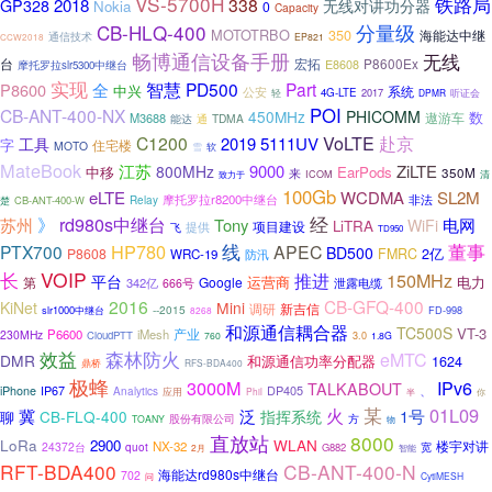
VS-5700H
铁路局
338
2018
GP328
无线对讲功分器
Nokia
0
Capacity
分量级
CB-HLQ-400
MOTOTRBO
350
海能达中继
通信技术
EP821
CCW2018
畅博通信设备手册
无线
台
宏拓
P8600Ex
E8608
摩托罗拉slr5300中继台
实现
智慧
PD500
Part
P8600
全
中兴
系统
公安
轻
4G-LTE
2017
DPMR
听证会
POI
CB-ANT-400-NX
450MHz
PHICOMM
数
遨游车
M3688
TDMA
能达
通
赴京
C1200
VoLTE
2019
5111UV
工具
字
住宅楼
MOTO
软
雪
MateBook
江苏
9000
ZiLTE
800MHz
中移
EarPods
来
350M
清
ICOM
致力于
100Gb
eLTE
WCDMA
SL2M
摩托罗拉r8200中继台
非法
Relay
楚
CB-ANT-400-W
》
rd980s中继台
经
苏州
Tony
电网
WiFi
LiTRA
项目建设
提供
飞
TD950
HP780
线
董事
PTX700
APEC
BD500
2亿
P8608
FMRC
WRC-19
防汛
VOIP
长
推进
150MHz
平台
运营商
第
Google
电力
342亿
666号
泄露电缆
2016
CB-GFQ-400
KiNet
Mini
调研
新吉信
--2015
slr1000中继台
FD-998
8268
和源通信耦合器
TC500S
VT-3
产业
P6600
iMesh
230MHz
CloudPTT
760
3.0
1.8G
效益
森林防火
eMTC
DMR
和源通信功率分配器
1624
鼎桥
RFS-BDA400
极蜂
3000M
IPv6
TALKABOUT
、
IP67
DP405
iPhone
Analytics
应用
Phil
半
你
某
01L09
火
冀
泛
1号
CB-FLQ-400
指挥系统
聊
股份有限公司
方
TOANY
物
直放站
8000
LoRa
WLAN
2900
楼宇对讲
NX-32
24372台
宽
quot
G882
2月
智能
RFT-BDA400
CB-ANT-400-N
海能达rd980s中继台
702
CytiMESH
问