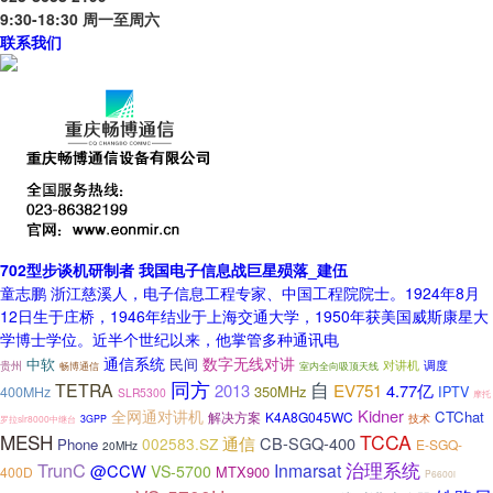
9:30-18:30 周一至周六
联系我们
702型步谈机研制者 我国电子信息战巨星殒落_建伍
童志鹏 浙江慈溪人，电子信息工程专家、中国工程院院士。1924年8月
12日生于庄桥，1946年结业于上海交通大学，1950年获美国威斯康星大
学博士学位。近半个世纪以来，他掌管多种通讯电
通信系统
数字无线对讲
民间
中软
对讲机
调度
贵州
室内全向吸顶天线
畅博通信
同方
自
TETRA
EV751
2013
4.77亿
350MHz
IPTV
400MHz
SLR5300
摩托
Kidner
全网通对讲机
CTChat
解决方案
K4A8G045WC
技术
罗拉slr8000中继台
3GPP
MESH
TCCA
通信
CB-SGQ-400
002583.SZ
Phone
E-SGQ-
20MHz
TrunC
治理系统
Inmarsat
@CCW
VS-5700
MTX900
400D
P6600i