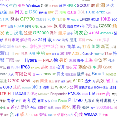
能源
字化
生态
SCOUT
敢
科达
业务
距离
4FSK
Windows
施行
以下简称
网关
D50
元
DSL
政策
器
湖南
HARD
双工器
摄像
那有
GITEX
长庆
最
4月份
GP700
降实
10KB
5100
70岁
EP820
CM388
飞行器
960
HOLD
等
McLTE
颁
C2660
旅
7天
现状
R8200
积极
2019年
照明
随便
-PTT
全面
2014
无人机
落地
发
没电
请友台
GP2000
船岸
这些
410M
攻击
野外
清
禁令
MOTOROLA
该
深圳
滥用
24日
市场
解析海
移
装备
耳机
系列
eChat
PDDS
GJB
FPGA
Mobile
摩托罗拉中继台
简单
组网
新晋
打通
速发
海关
北斗
走进
Mag
蒙山
特
中的
III
同意
2018年
ADSL
weme
大哥
Control4
TE30
接收
见过
国务院
门禁
身份
警
徐
会议室
Hytera
上海
离职
海外
----
NMEA
模块
---
消防
完
耦合器
脚
IP68
召开
趋势
G500
ISDN
福
事
可以
空地
BF-9000
联动
Smart
有限公司
强悍
同比
700MHz
CRAC
大火
正
视频监控
政协委员
各业
MSTP
Q200
A10D
省工
高效
AK851
商业
福建
盛大
小白
要求
为
作业
治理
背景
建
3KHz
公网
规范
CBTC
清晰
就
WRC-15
遭到
摩托罗拉slr1000中继台
Trunked
造
Tiscali
高
7.0级
PMOS
LTE-Hi
L16
Responder
Massive
摩托
SHOW
派出所
年度
PH790
小
无限距离对讲机
专家
走
Rapid
麻栗
One
手持
近日
股东
阅兵
首批
爱护
回忆
3000GHz
SSHT
概述
办法
金奖
苹果
将
降
四个
陕西省
合
或
公共
WiMAX
管线
梅
信息化
于
SL16
下
设
6月
主体
频谱
新标
集群