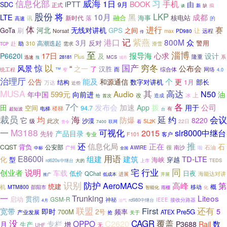
威海
信息化部
1日
习
手机
iPTT
BOOK
由
9月
SDC
正式
新
缺
拟
谈
股份
将
LKP
10月
黑
成都
LTE
融合
海事
核电站
落
讯
新时代
的
高速
体
进行
赛
河北
无线对讲机
刷
GPS
之间
GoTa
让
Norsat
远程
max
PD980
传
记
紫燕
港口
800M
众
3月
反对
警用
赴
助
310
高潮迭起
需求
滑雪
TCP
至
淄博
心求
17日
报导海
P6620i
设计
及
Plus
隆重
28181
MCS
系
迅速
预
城市
以
国产
穷冬
风景
惊
“
公布会
之一
了
汉胜
而
综合体
™
网络
统工程
窄
4.0
治理厅
能及
个
公告
和源通信
更
数字对讲机
1月
部长
结构
万达
近些
MUSA
其
高达
Audio
N50
599元
年中国
向前进
油
上
改
冰
首次
造成
给
各
7个
加速
发布会
拨
公司
田
App
用于
空间
94.7
楼梯
有
电梯
超短波
台
裁员
海
延
会议
均
约
防爆
它
8220
此次
沙漠
级
22日
SL2K
责令
7400
联网
着
一
M3188
可视化
2015
slr8000中继台
产品目录
先转
F101
客户
专业
推
还
信息化局
正在
石
背负
CQST
公安部
石油
很
南沙
啦
广州
AWIRE
中标
全国
用语
E8600i
组建
建筑
TD-LTE
化
型
海峡
穿越
rd620s中继台
上市
TEDS
大的
同
宅
说明
行业
创业者
车载
低价
日夜
QChat
海能达对讲
低成本
进展
推广
开展
识别
防护
高峰
AeroMACS
第
统建
移动
概
机
MTM800
邵阳市
智能化
雨棚
化
Trunking
一
Liteos
贯彻
启动
GSM-R
神秘
接收分路器
rd980中继台
IEEE
4月
油气
联盟
还有
First
宽带
5
即时
700M
2号
频率
Pre5G
产业发展
ATEX
关于
抢
没
覆盖
C2620
CAGR
OPPO
月
专栏
数
P3688
Rail
生产
增
无
UHF