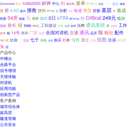
好评
派单
到
India2020
中心
定位
Connected
取代
钢结构
P118
电子
怎
此生
速度
搜救
基层
炼成
所
4.5G
典型
搜狗
分析
轨道
控股
强
大
嘉兴
EP720
十大
遇
Critical
54所
北
249元
6日
eTRA
间
哈尔
仪式
视察
组委
救援
BF-8100
键
通讯系统
旅长
工作
工程建设
法网
S565
操纵
沙龙
具
300亿
渗透
耐用
涉及区
通讯
除
厂区
全国对讲机
栎社
配件
14号
交通
商用
品开
核
备案
效率
组图
七个
洽谈
12月
通过
比例
购买
行将
《
18.1亿
风电
双创双
正品
介绍
运维
头
运
产品中心
中继台
合路平台
信号增强
天馈传输
对讲机
应用功能
创新型产品
客户案例
城市综合体
超高层
隧道管廊
公共安全