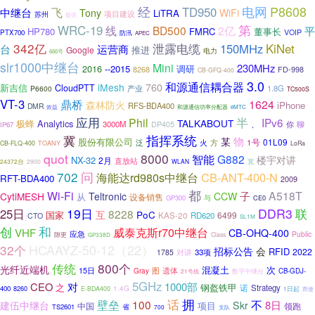
经
电网
P8608
TD950
飞
中继台
Tony
WiFi
LiTRA
项目建设
苏州
提供
WRC-19
第
线
BD500
2亿
平
HP780
FMRC
董事长
VOIP
PTX700
防汛
APEC
342亿
泄露电缆
150MHz
KiNet
运营商
台
推进
Google
电力
666号
slr1000中继台
Mini
230MHz
2016
--2015
调研
8268
FD-998
CB-GFQ-400
3.0
和源通信耦合器
iMesh
760
新吉信
CloudPTT
产业
1.8G
P6600
TC500S
VT-3
鼎桥
1624
森林防火
iPhone
RFS-BDA400
DMR
效益
和源通信功率分配器
eMTC
应用
半
Phil
IPv6
TALKABOUT
极蜂
Analytics
3000M
DP405
、
你
聊
IP67
冀
指挥系统
物
某
股份有限公司
01L09
泛
火
1号
方
CB-FLQ-400
TOANY
LoRa
quot
8000
智能
G882
楼宇对讲
NX-32
2月
直放站
24372台
2900
WLAN
宽
702
问
海能达rd980s中继台
CB-ANT-400-N
RFT-BDA400
2009
都
Wi-Fi
子
A518T
CytiMESH
Teltronic
CCW
从
设备销售
与
GP300
CE0
19日
DDR3
25日
联
8228
互
PoC
国家
6499
KAS-20
RD620
CTO
SL1M
和
创
威泰克斯r70中继台
VHF
CB-OHQ-400
应急
Public
隙更
Class
GP338D
32个
HCAAYZ-50-12（22）
招标公告
会
RFID
2022
33项
1785
对讲
800个
传统
光纤近端机
混凝土
次
15日
图
遗体
Gray
CB-GDJ-
21号线
数字中继台
5GHz
CEO
对
1000部
之
钢盔铁甲
诺
Strategy
400
8260
1.4G
E-BDA400
1日起
而使
拥
话
壁垒
100
不
8日
建伍中继台
Skr
项目
中国
领跑
省
TS2601
700
支队