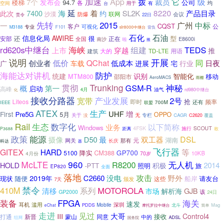
加速
App
拨
它
级
7个
裁员
发布会
公司
94.7
楼梯
各
均
空间
台
用于
有
海
延
SL2K
8220
7400
着
产品目录
此次
约
沙漠
防爆
联网
会议
责令
22日
先转
2015
中标
广州
一
CQST
客户
可视化
公
专业
M3188
F101
slr8000中继台
背负
石油
石化
信息化局
AWIRE
很
型
还
安部
正在
全国
南沙
E8600i
啦
推
海峡
rd620s中继台
TEDS
组建
上市
穿越
推
大的
TD-LTE
用语
建筑
说明
开展
低价
同
QChat
创业者
低成本
日夜
广
车载
进展
宅
行业
防护
海能达对讲机
统建
识别
智能化
MTM800
移动
邵阳市
AeroMACS
雨棚
Trunking
神秘
贯彻
GSM-R
概
第一
启动
高峰
4月
油气
rd980中继台
化
接收分路器
产业发展
2号
宽带
抢
Liteos
即时
还有
频率
700M
IEEE
联盟
ATEX
生产
增
UHF
First
Pre5G
5月
OPPO
无
专栏
关于
没
CAGR
C2620
覆盖
Rail
生态
数字化
以下简称
业务
Windows
4FSK
施行
SCOUT
敢
P3688
距离
政策
能源
摄像
DSL
D50
最
双工器
元
湖南
网关
那有
科达
长庆
器
飞行器
GITEX
HARD
等
GP700
降实
CM388
5100
10KB
70岁
4月份
McLTE
960
R8200
无人机
HOLD
2014
积极
-PTT
旅
照明
EP820
全面
落地
没电
攻击
2019年
C2660
野外
现状
随便
船岸
请友台
这些
颁发
7天
禁令
410M
MOTOROLA
系列
清移
GJB
市场
解析海
该
GP2000
24日
FPGA
海关
装备
速发
耳机
滥用
深圳
Mobile
PDDS
北斗
Mag
eChat
摩托罗拉中继台
简单
走进
见过
大哥
Control4
III
打通
新晋
同意
接收
蒙山
中的
组网
ADSL
国务院