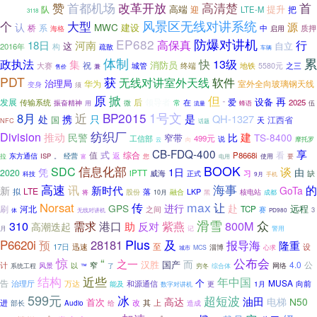
改革开放
高清楚
镜头
赞
首都机场
首
高端
提升
队
迎
把
LTE-M
3118
风景区无线对讲系统
个
大型
源
认
MWC
建设
桥
系
中
启用
质押
海格
EP682
防爆对讲机
高保真
行
18日
河南
自立
这
2016年
构
疏散
车辆
累
体制
快
13级
政执法
集
消防员
祝
城管
终端
地铁
之三
大赛
5580元
售价
兼
PDT
获
无线对讲室外天线
软件
治理局
华为
室外全向玻璃钢天线
变身
须
原
掀
但
再
后
领导者
爱
设备
发展
2025
传输系统
微
常
在
振奋精神
用
”
蜂语
伍
流量
近
BP2015
1号文
8月
是
QH-1327
处
携
只
国
江西省
天
NFC
话题
纺织厂
Division
推动
建
民警
比
TS-8400
窄带
工信部
499元
说
向
摩托罗
云
CB-FDQ-400
享
式
值
综合
看
返
P8668i
经营
东方通信
ISP
。
拉
您
电用
使用
要
富
信息化部
BOOK
SDC
谈
凭
1日
由
2020
iPTT
威海
缺
习
科技
正式
手机
9月
高速
海事
讯
的
新时代
新
GoTa
LTE
拟
落
股份
融合
LKP
核电站
将
黑
成都
10月
max
Norsat
传
让
赴
GPS
进行
远程
刷
河北
TCP
之间
赛
3
体
无线对讲机
PD980
滑雪
众
310
需求
800M
港口
反对
紫燕
助
高潮迭起
月
记
警用
Plus
P6620i
28181
及
预
报导海
隆重
至
17日
迅速
淄博
设
MCS
心求
城市
惊
“
公布会
之一
而
国产
汉胜
4.0
公
计
风景
窄
系统工程
以
了
网络
™
穷冬
综合体
近些
结构
年中国
个
告
MUSA
万达
和源通信
向前
治理厅
1月
能及
更
数字对讲机
599元
冰
超短波
油田
高达
电梯
N50
首次
进
上
部长
改
其
Audio
给
造成