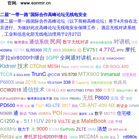
二届“一带一路”国际合作高峰论坛无线电安全
第二届一带一路国际合作高峰论坛（以下简称高峰论坛）将于4月份在北
京进行。为做好此次高峰论坛无线电安全保障工作， 酒店无线对讲系统
，工业和信息化部无线电治理局于2月27日
民间
对讲机
通信系统
数字无线对讲
中软
畅博通信
调度
贵州
室内全向吸顶天线
4.77亿
摩托
EV751
同方
自
SLR5300
350MHz
TETRA
2013
400MHz
IPTV
罗拉slr8000中继台
全网通对讲机
3GPP
解决方案
K4A8G045WC
Kidner
技术
CTChat
MESH
CB-SGQ-400
通信
Phone
20MHz
002583.SZ
TrunC
MTX900
Inmarsat
TCCA
VS-5700
@CCW
治理系统
E-SGQ-400D
2018
P6600i
338
0
铁路局
Nokia
Capacity
GP328
VS-5700H
无线对讲功分器
通信技术
CCW2018
350
分量级
CB-HLQ-400
MOTOTRBO
EP821
摩
海能达中继台
无线
P8600
全
实现
畅博通信设备手册
智慧
托罗拉slr5300中继台
E8608
P8600Ex
宏拓
PD500
CB-ANT-400-NX
4G-LTE
Part
2017
听证会
中兴
轻
DPMR
系统
公安
POI
通
住宅楼
M3688
数字
能达
MOTO
450MHz
TDMA
PHICOMM
遨游车
工具
5111UV
MateBook
C1200
2019
VoLTE
赴京
中移
江苏
雪
软
9000
清楚
800MHz
来
致力于
ZiLTE
ICOM
EarPods
350M
CB-ANT-400-W
Relay
WCDMA
》
摩托罗拉r8200中继台
rd980s
SL2M
eLTE
100Gb
非法