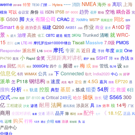
----
NMEA
离职
上海
weme
海外
消防
特警
Hytera
徐
TE30
门禁
2018年
---
空地
趋势
耦合器
身份
IP68
可以
福
ISDN
模块
会议室
BF-9000
召开
完
联动
脚
有限公司
同比
G500
事
CRAC
大火
正
MSTP
700MHz
视频监控
强悍
Smart
作业
背
Q200
A10D
福建
商业
各业
政协委员
AK851
要求
小白
就
景
WRC-
高效
Trunked
清晰
治理
3KHz
省工
CBTC
建造
盛大
规范
为
15
Massive
7.0级
PMOS
Tiscali
LTE-Hi
摩托罗拉slr1000中继台
遭到
公网
摩托
专家
走
年度
派出所
近日
One
Responder
高
L16
手持
麻栗
SHOW
无限距离对讲机
小
金奖
SSHT
办法
降
PH790
Rapid
股东
陕
爱护
苹果
首批
梅
频谱
或
设
回忆
管线
阅兵
3000GHz
四个
合
西省
新标
SL16
将于
集群
概述
信息化
下
Connected
公共
India2020
6月
WiMAX
取代
中心
好评
到
主体
钢结构
派单
速度
4.5G
P118
EP720
怎
嘉兴
定位
强
所
遇
电子
此生
搜救
54所
分析
基层
北
控股
组委
救援
搜狗
轨道
炼成
典型
6日
十大
大
仪式
操纵
键
S565
300
249元
Critical
哈尔
BF-8100
旅长
间
eTRA
视察
耐用
法网
亿
具
14号
涉及区
核
工程建设
渗透
效率
沙龙
通讯系统
工作
厂区
商用
配件
《
18.1亿
品开
全国对讲机
通讯
除
正品
交通
风
栎社
备案
比例
七个
购买
行将
介绍
电
运维
洽谈
头
12月
通过
组图
双创双
运
产品中心
中继台