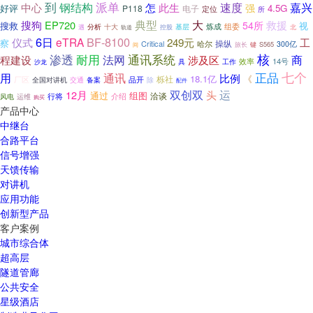
派单
到
中心
钢结构
此生
速度
嘉兴
怎
强
4.5G
好评
P118
电子
定位
所
典型
大
搜狗
EP720
救援
54所
搜救
视
炼成
组委
十大
遇
分析
基层
北
控股
轨道
6日
BF-8100
eTRA
工
仪式
249元
察
操纵
Critical
哈尔
300亿
旅长
S565
键
间
渗透
通讯系统
核
耐用
法网
程建设
商
涉及区
14号
具
效率
工作
沙龙
七个
正品
用
通讯
比例
18.1亿
《
栎社
品开
厂区
全国对讲机
交通
备案
除
配件
双创双
运
12月
头
通过
组图
洽谈
介绍
风电
行将
运维
购买
产品中心
中继台
合路平台
信号增强
天馈传输
对讲机
应用功能
创新型产品
客户案例
城市综合体
超高层
隧道管廊
公共安全
星级酒店