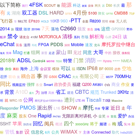
以下简称
4FSK
那
能源
科达
最
SCOUT
D50
长庆
施行
敢
摄像
网关
政策
器
有
4月份
双工器
DSL
HARD
湖南
CM388
5100
元
降实
70岁
GITEX
GP700
-PTT
960
飞行器
R8200
EP820
10KB
无人机
McLTE
全面
照明
积极
等
HOLD
7天
C2660
这些
2014
颁发
落地
GP2000
现状
随便
旅
野外
攻击
没电
2019年
禁令
清移
解析海
24日
该
MOTOROLA
市场
请友台
船岸
系列
410M
GJB
eChat
摩托罗拉中继台
PDDS
Mobile
FPGA
速发
装备
滥用
北斗
耳机
深圳
III
大哥
Mag
蒙山
组网
同意
见过
接收
中的
新晋
打通
走进
简单
国务院
海关
消防
ADSL
门禁
----
2018年
---
特警
NMEA
Control4
weme
Hytera
TE30
IP68
上海
可以
空地
海外
ISDN
会议室
模块
福
BF-9000
徐
身份
趋势
离职
事
耦合器
有限公司
正
CRAC
700MHz
脚
召开
联动
G500
大火
完
MSTP
同比
政协委员
商业
福建
作业
Q200
强悍
视频监控
各业
Smart
AK851
要
小白
省工
CBTC
背景
A10D
3KHz
为
规范
Trunked
建造
清
求
治理
高效
盛大
公网
Tiscali
遭到
就
晰
7.0级
WRC-15
摩托罗拉slr1000中继台
LTE-Hi
Massive
PMOS
摩托
年
派出所
SHOW
近日
Responder
专家
L16
走
高
手持
度
麻栗
Rapid
One
爱护
无限距离对讲机
小
股东
金奖
首批
办法
降
PH790
回忆
四个
苹果
或
阅兵
SSHT
将于
梅
概述
频谱
新
3000GHz
SL16
陕西省
合
设
管线
WiMAX
信息化
公共
Connected
标
集群
主体
6月
取代
下
India2020