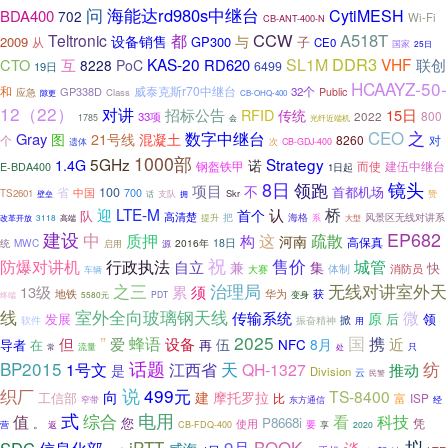
问
海能达rd980s中继台
CytiMESH
BDA400
702
Wi-Fi
CB-ANT-400-N
都
CCW
A518T
Teltronic
设备销售
与
2009
GP300
子
从
CE0
国家
25日
DDR3
KAS-20
SL1M
VHF
CTO
互
RD620
联创
8228
PoC
6499
19日
HCAAYZ-50-
和
威泰克斯r70中继台
GP338D
32个
Public
应急
Class
隙更
CB-OHQ-400
12（22）
对讲
招标公告
RFID
15日
传统
2022
800
33项
1785
光纤近端机
会
数字中继台
CEO
之
Gray
图
21号线
混凝土
个
8260
对
遗体
次
CB-GDJ-400
1000部
5GHz
Strategy
1.4G
诺
而使
建伍中继台
钢盔铁甲
E-BDA400
1日起
8日
领跑
镜头
项目
不
首都机场
省
100
中国
700
TS2601
Skr
话
支队
赞
壁垒
拥
LTE-M
认
桥
迎
首个
队
高清楚
把
风景区无线对讲系
提升
海格
3118
高端
系
改革开放
大型
EP682
建设
中
质押
这
疏散
构
河南
高保真
统
MWC
2016年
18日
源
启用
祝
售价
防爆对讲机
行政执法
自立
城管
兼
集
快
体制
消防员
车辆
大赛
之三
治理局
无线对讲室外天
累
13级
须
华为
获
地铁
PDT
变身
终端
5580元
室外全向玻璃钢天线
线
微
传输系统
原
发展
后
领
软件
振奋精神
掀
用
”
2025
国
蜂语
携
但
爱
设备
近
伍
8月
导者
在
再
NFC
常
流量
只
处
BP2015
话题
纺
江西省
天
1号文
QH-1327
推动
是
Division
云
民警
说
织厂
499元
TS-8400
向
建
摩托罗拉
工信部
比
富
ISP
窄带
东方通信
经
式
综合
电用
值
看
科技
您
P8668i
凭
。
使用
要
返
享
营
CB-FDQ-400
2020
拟
BOOK