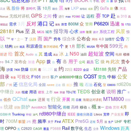
SDC
iPTT
9月
谈
信息化部
威海
1日
手机
LTE
新
正式
缺
习
由
的
黑
股份
落
10月
将
LKP
体
讯
GoTa
新时代
刷
河北
高速
融合
海事
核电站
成都
赛
赴
GPS
传
无线对讲机
之间
远程
让
TCP
310
Norsat
进行
max
PD980
助
高
港口
反对
记
P6620i
迅速
3月
众
800M
需求
警用
预
滑雪
17日
潮迭起
紫燕
28181
至
报导海
及
风景
心求
Plus
系统工程
城市
惊
MCS
隆重
淄博
设计
以
而
综合体
公布会
国产
公告
™
穷冬
万
了
4.0
之一
汉胜
治理厅
“
网络
窄
599元
部长
个
和源通信
年中国
达
结构
1月
向
更
数字对讲机
能及
MUSA
近些
首次
超短波
N50
给
冰
空间
其
造成
前进
上
油田
楼梯
Audio
电梯
改
高达
App
有
各
用于
拨
它
此次
责令
94.7
发布会
级
加速
均
裁员
公司
台
7个
海
约
产品
M3188
先转
SL2K
防爆
联网
22日
8220
沙漠
着
延
会议
7400
一
CQST
公安
目录
可视化
中标
F101
背负
客户
slr8000中继台
2015
专业
推
部
信息化局
rd620s
还
啦
石化
石油
全国
很
型
广州
正在
南沙
E8600i
AWIRE
中继台
TEDS
创业者
说明
推广
用语
上市
组建
建筑
大的
TD-LTE
穿越
海峡
车
MTM800
QChat
行业
开展
低价
进展
同
宅
海能达对讲机
低成本
日夜
邵阳
载
概
统建
智能化
防护
4月
高峰
移动
雨棚
启动
识别
AeroMACS
第一
贯彻
市
化
rd980中继台
即
GSM-R
Trunking
IEEE
接收分路器
产业发展
Liteos
宽带
神秘
油气
700M
ATEX
频率
Pre5G
时
抢
5月
专栏
联盟
UHF
First
2号
关于
还有
没
生产
Windows
Rail
距离
数字化
增
OPPO
生态
C2620
P3688
CAGR
覆盖
无
业务