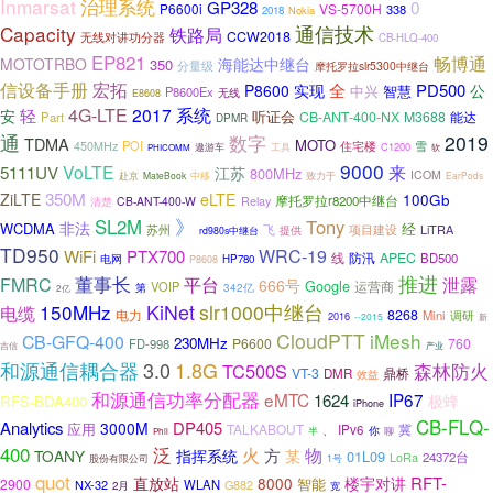
Inmarsat
治理系统
0
GP328
P6600i
VS-5700H
338
2018
Nokia
Capacity
通信技术
铁路局
CCW2018
无线对讲功分器
CB-HLQ-400
EP821
畅博通
海能达中继台
MOTOTRBO
350
分量级
摩托罗拉slr5300中继台
信设备手册
宏拓
全
PD500
P8600
实现
公
智慧
中兴
P8600Ex
无线
E8608
4G-LTE
2017
系统
轻
安
听证会
CB-ANT-400-NX
M3688
Part
能达
DPMR
通
2019
数字
TDMA
MOTO
POI
雪
450MHz
住宅楼
C1200
遨游车
工具
PHICOMM
软
9000
来
5111UV
VoLTE
江苏
800MHz
ICOM
赴京
中移
MateBook
致力于
EarPods
350M
ZiLTE
eLTE
100Gb
Relay
摩托罗拉r8200中继台
CB-ANT-400-W
清楚
》
SL2M
Tony
非法
WCDMA
经
苏州
飞
LiTRA
提供
项目建设
rd980s中继台
TD950
WRC-19
WiFi
PTX700
线
防汛
APEC
BD500
电网
HP780
P8608
董事长
推进
平台
FMRC
泄露
666号
Google
运营商
VOIP
第
342亿
2亿
150MHz
KiNet
slr1000中继台
电缆
电力
8268
Mini
调研
2016
--2015
新
CloudPTT
iMesh
CB-GFQ-400
230MHz
P6600
760
FD-998
产业
吉信
和源通信耦合器
3.0
1.8G
森林防火
TC500S
VT-3
鼎桥
DMR
效益
和源通信功率分配器
eMTC
IP67
1624
极蜂
RFS-BDA400
iPhone
CB-FLQ-
Analytics
DP405
3000M
应用
TALKABOUT
冀
IPv6
、
半
你
聊
Phil
400
泛
物
火
方
TOANY
指挥系统
某
01L09
24372台
LoRa
股份有限公司
1号
quot
RFT-
直放站
8000
楼宇对讲
2900
智能
NX-32
WLAN
G882
2月
宽