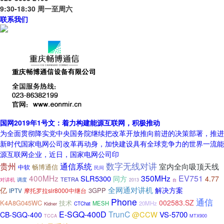
9:30-18:30 周一至周六
联系我们
国网2019年1号文：着力构建能源互联网，积极推动
为全面贯彻降实党中央国务院继续把改革开放推向前进的决策部署，推进
新时代国家电网公司改革再动身，加快建设具有全球竞争力的世界一流能
源互联网企业，近日，国家电网公司印
数字无线对讲
贵州
通信系统
室内全向吸顶天线
畅博通信
中软
民间
400MHz
350MHz
EV751
SLR5300
同方
4.77
TETRA
对讲机
调度
2013
自
全网通对讲机
亿
解决方案
3GPP
IPTV
摩托罗拉slr8000中继台
Phone
通信
002583.SZ
K4A8G045WC
技术
MESH
20MHz
Kidner
CTChat
E-SGQ-400D
TrunC
@CCW
VS-5700
CB-SGQ-400
MTX900
TCCA