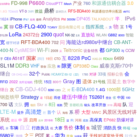
P6600
FD-998
和源通信耦合器
3.0
产业
760
CloudPTT
iMesh
230MHz
鼎桥
效益
RFS-BDA400
VT-3
和源通信功率分配器
1.8G
TC500S
DMR
森林防火
eMTC
IPv6
DP405
半
Analytics
iPhone
1624
TALKABOUT
Phil
IP67
应用
极蜂
3000M
、
物
CB-FLQ-400
冀
指挥系统
1号
聊
某
股份有限公司
方
你
TOANY
泛
火
LoRa
quot
2900
24372台
直放站
智能
WLAN
G882
NX-32
8000
01L09
2月
海能达rd980s中继台
宽
RFT-BDA400
问
CB-ANT-
702
楼宇对讲
Wi-Fi
都
Teltronic
400-N
CytiMESH
GP300
CCW
设备销售
2009
与
从
8228
PoC
国家
互
6499
A518T
CE0
25日
19日
子
CTO
RD620
KAS-20
SL1M
DDR3
威泰克斯r70中
隙更
VHF
应急
GP338D
和
Class
联创
继台
32个
会
33项
招标公告
对讲
Public
HCAAYZ-50-12（22）
1785
CB-OHQ-400
Gray
图
遗体
混凝土
传统
数字中
2022
21号线
15日
RFID
800个
光纤近端机
CB-GDJ-400
E-BDA400
5GHz
1000部
继台
次
之
1.4G
8260
对
CEO
钢盔铁甲
建伍中继台
Strategy
TS2601
中国
而使
省
1日起
诺
100
壁垒
拥
迎
话
队
8日
赞
700
支队
Skr
高端
改革开放
首都机场
不
镜头
项目
领跑
3118
LTE-M
高清楚
桥
风景区无线对讲
大型
首个
认
系
MWC
提升
把
海格
18日
系统
源
高保真
防爆对讲
启用
EP682
中
河南
建设
构
这
2016年
疏散
质押
自立
城管
体制
售价
行政执法
消防员
机
车辆
快
大赛
集
终端
兼
祝
13级
华为
获
5580元
之三
PDT
无线对讲室外天线
累
软件
地铁
变身
发
治理局
须