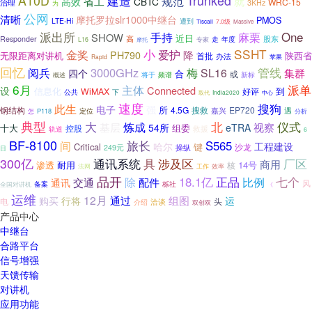
A10D
Trunked
建造
规范
省工
就
高效
CBTC
WRC-15
治理
3KHz
为
公网
清晰
摩托罗拉slr1000中继台
PMOS
LTE-Hi
遭到
7.0级
Tiscali
Massive
派出所
One
麻栗
手持
SHOW
近日
高
股东
Responder
年度
走
L16
摩托
专家
SSHT
小
爱护
金奖
降
PH790
无限距离对讲机
陕西省
首批
办法
苹果
Rapid
回忆
管线
3000GHz
梅
阅兵
SL16
四个
集群
合
或
频谱
新标
将于
概述
6月
主体
派单
Connected
设
信息化
WiMAX
好评
到
公共
下
India2020
取代
中心
速度
此生
搜狗
电子
强
所
4.5G
EP720
钢结构
搜救
嘉兴
遇
P118
定位
怎
分析
典型
北
仪式
大
炼成
基层
视察
54所
eTRA
十大
组委
控股
救援
轨道
6
BF-8100
旅长
间
S565
哈尔
工程建设
Critical
键
沙龙
操纵
249元
日
300亿
通讯系统
具
厂区
涉及区
商用
渗透
耐用
14号
核
法网
工作
效率
品开
18.1亿
正品
七个
除
比例
交通
配件
通讯
风
备案
全国对讲机
栎社
《
运维
12月
行将
通过
组图
运
购买
电
头
洽谈
介绍
双创双
产品中心
中继台
合路平台
信号增强
天馈传输
对讲机
应用功能