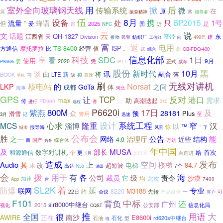
后
室外全向玻璃钢天线
用
掀
传输系统
微
原
在
展
常
领导者
振奋精神
伍
8月
设备
携
BP2015
处
只
1号
流量
”
蜂语
但
是
爱
2025
国
NFC
近
再
云
说
文
话题
QH-1327
江西省
窄带
东
天
Division
建
纺织厂
499元
推动
民警
工信部
向
富
返
电用
方通信
摩托罗拉
TS-8400
值
ISP
比
经营
。
式
综合
您
CB-FDQ-400
信息化部
1日
享
科技
SDC
看
使用
9月
要
2020
凭
正式
P8668i
iPTT
威海
股份
10月
黑
新时代
讯
谈
将
融合
由
新
BOOK
LTE
落
习
拟
缺
高速
手机
刷
无线对讲机
Norsat
核电站
的
LKP
GoTa
之间
成都
体
海事
河北
GPS
TCP
反对
港口
让
max
需求
赴
助
高潮迭起
传
PD980
进行
赛
310
远程
P6620i
紫燕
800M
17日
及
众
28181
预
Plus
滑雪
警用
至
3月
记
迅速
设计
隆重
系统工程
MCS
心求
淄博
窄
汉
以
™
“
报导海
惊
城市
风景
了
公布会
胜
公告
能
之一
网络
治理厅
结构
近些
4.0
综合体
国产
万达
而
穷冬
年中国
及
MUSA
部长
和源通信
数字对讲机
给
首次
个
更
599元
向前进
1月
造成
发布
空间
Audio
上
其
电梯
楼梯
94.7
改
超短波
7个
冰
高达
N50
油田
会
拨
用于
海
有
各
公司
裁员
级
责令
沙漠
它
均
此次
加速
台
7400
App
SL2K
着
延
防爆
专业
联网
M3188
8220
先转
22日
约
会议
产品目录
一
可
客户
F101
背负
中标
广州
还
slr8000中继台
2015
公安部
信息化局
视化
CQST
推
用语
大
全国
很
南沙
AWIRE
E8600i
正在
石油
石化
rd620s中继台
型
啦