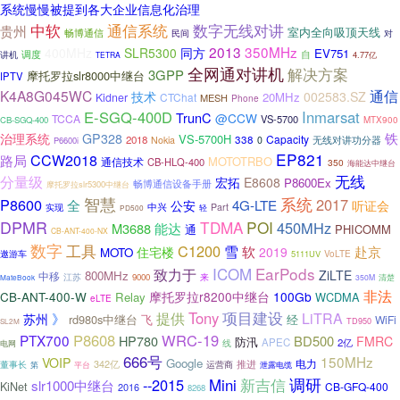
系统慢慢被提到各大企业信息化治理
中软
通信系统
数字无线对讲
贵州
室内全向吸顶天线
畅博通信
对
民间
2013
350MHz
400MHz
SLR5300
同方
EV751
调度
讲机
自
4.77亿
TETRA
全网通对讲机
解决方案
3GPP
摩托罗拉slr8000中继台
IPTV
K4A8G045WC
通信
技术
002583.SZ
20MHz
Kidner
CTChat
MESH
Phone
E-SGQ-400D
Inmarsat
TrunC
@CCW
TCCA
VS-5700
CB-SGQ-400
MTX900
铁
治理系统
GP328
VS-5700H
Capacity
2018
338
Nokia
0
无线对讲功分器
P6600i
EP821
CCW2018
路局
MOTOTRBO
通信技术
CB-HLQ-400
350
海能达中继台
无线
分量级
宏拓
E8608
P8600Ex
畅博通信设备手册
摩托罗拉slr5300中继台
智慧
系统
P8600
2017
4G-LTE
全
公安
听证会
中兴
实现
Part
轻
PD500
DPMR
TDMA
POI
450MHz
M3688
能达
通
PHICOMM
CB-ANT-400-NX
数字
工具
C1200
雪
软
赴京
住宅楼
2019
MOTO
VoLTE
遨游车
5111UV
ICOM
EarPods
致力于
ZiLTE
800MHz
中移
江苏
9000
来
350M
清楚
MateBook
非法
摩托罗拉r8200中继台
100Gb
CB-ANT-400-W
Relay
WCDMA
eLTE
项目建设
提供
Tony
》
LiTRA
苏州
rd980s中继台
飞
经
WiFi
TD950
SL2M
P8608
WRC-19
PTX700
HP780
BD500
FMRC
防汛
APEC
2亿
线
电网
666号
150MHz
VOIP
Google
电力
342亿
运营商
推进
董事长
泄露电缆
第
平台
新吉信
调研
--2015
Mini
slr1000中继台
KiNet
CB-GFQ-400
2016
8268