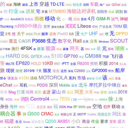
的
穿越
上市
车载
海峡
TD-LTE
创业者
建筑
QChat
组建
说明
推广
低价
低成
TEDS
行业
海能达对讲机
进展
MTM800
宅
同
识别
邵阳市
防
开展
统建
本
日夜
移动
雨棚
4月
化
概
GSM-R
油气
神秘
护
启动
智能化
AeroMACS
贯彻
高峰
第一
rd980中继台
Liteos
IEEE
联
700M
宽带
Trunking
产业发展
即时
接收分路器
无
没
UHF
盟
关于
OPPO
抢
Pre5G
2号
First
生产
增
频率
还有
5月
ATEX
专栏
P3688
生态
Rail
SCOUT
数字化
覆盖
CAGR
业务
距离
C2620
Windows
网关
元
4FSK
能源
湖南
最
施行
政策
器
摄像
那有
以下简称
敢
科达
D50
双
长庆
HARD
5100
CM388
GP700
飞行器
DSL
GITEX
70岁
工器
4月份
降实
EP820
积极
等
10KB
R8200
2014
照明
HOLD
960
-PTT
McLTE
全面
无人机
旅
船岸
现状
颁发
GP2000
C2660
2019年
攻击
随便
7天
这些
落地
野外
没电
MOTOROLA
该
市场
410M
清移
系列
禁令
请友台
解析海
GJB
装备
24日
北斗
摩托罗拉中继台
eChat
深圳
耳机
PDDS
Mobile
速发
FPGA
滥用
海关
蒙山
同意
打通
2018
走进
III
大哥
简单
Mag
组网
新晋
接收
见过
中的
国务院
Control4
徐
TE30
年
消防
---
上海
Hytera
门禁
ADSL
weme
特警
----
NMEA
空地
可以
福
身份
联动
海外
召开
会议室
BF-9000
ISDN
完
离职
模块
IP68
趋势
耦合器
G500
事
CRAC
同比
脚
视频监控
强
有限公司
正
MSTP
大火
700MHz
福建
小白
Q200
AK851
商业
作业
要求
盛大
各业
背景
悍
政协委员
Smart