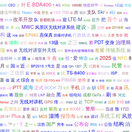
E-BDA400
对
钢盔铁甲
1.4G
8260
CEO
之
5GHz
诺
1日起
而使
1000部
Strategy
支队
Skr
700
建伍中继台
100
拥
8日
壁垒
项目
TS2601
中国
省
话
不
领跑
镜头
改革开放
首个
LTE-M
把
迎
海
队
提升
首都机场
认
赞
3118
高端
高清楚
源
MWC
建设
格
风景区无线对讲系统
桥
系
启用
2016年
大型
质押
18日
中
构
这
高保真
EP682
行政执法
祝
防爆对讲机
车辆
售价
自立
大赛
疏散
河南
PDT
之三
治理局
体制
13级
变身
累
集
城管
兼
地铁
快
消防员
5580元
终端
传输系统
须
无线对讲室外天线
发展
振
获
室外全向玻璃钢天线
华为
软件
2025
在
8
爱
NFC
掀
但
蜂语
奋精神
常
”
伍
领导者
再
原
流量
微
用
设备
后
天
民警
月
国
近
是
1号文
处
只
BP2015
江西省
推动
携
QH-1327
话题
Division
工信部
TS-8400
比
ISP
云
说
499元
纺织厂
摩托罗拉
经营
窄带
向
建
东方通信
。
P8668i
富
返
综合
使用
值
式
电用
要
您
CB-FDQ-400
看
科技
2020
凭
信息
SDC
享
威海
讯
习
缺
iPTT
正式
手机
谈
LTE
BOOK
9月
高速
由
新
拟
化部
1日
黑
刷
体
股份
融合
将
核电站
成都
10月
GoTa
河北
落
LKP
新时代
海事
的
TCP
无线对讲机
传
赴
之间
GPS
310
远程
让
max
3月
Norsat
进行
PD980
赛
警用
高潮迭起
紫燕
800M
迅速
预
17日
港口
反对
需求
记
滑雪
助
众
P6620i
淄博
系统工程
风景
Plus
报导海
至
28181
MCS
设计
及
心求
城市
隆重
结构
公布会
治
国产
了
之一
公告
™
“
汉胜
穷冬
网络
4.0
惊
窄
以
而
综合体
万达
理厅
1月
能及
更
近些
个
599