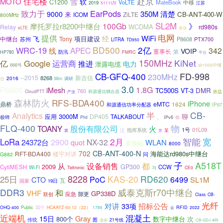
住宅楼
赴京
雪
MOTO
软
C1200
VoLTE
MateBook
中移
2019
5111UV
江苏
EarPods
致力于
清楚
350M
9000
来
CB-ANT-400-W
ZiLTE
ICOM
800MHz
SL2M
》
100Gb
摩托罗拉r8200中继台
WCDMA
Relay
rd980s
eLTE
非法
电网
提供
WiFi
经
飞
项目建设
中继台
Tony
P8608
苏州
PTX700
LiTRA
TD950
BD500
2亿
WRC-19
线
APEC
342
VOIP
董事长
第
HP780
防汛
FMRC
平台
150MHz
KiNet
Google
运营商
亿
推进
电力
泄露电缆
666号
slr1000中继
FD-998
CB-GFQ-400
230MHz
--2015
8268
新吉信
2016
台
Mini
调研
3.0
P6600
1.8G
iMesh
TC500S
DMR
VT-3
760
CloudPTT
产业
和源通信耦合器
效益
森林防火
RFS-BDA400
iPhone
鼎桥
eMTC
1624
和源通信功率分配器
IP67
半
CB-
Analytics
3000M
聊
DP405
应用
TALKABOUT
极蜂
、
Phil
IPv6
你
FLQ-400
物
TOANY
股份有限公司
火
1号
01L09
泛
指挥系统
某
冀
方
智能
2月
宽
LoRa
2900
NX-32
24372台
WLAN
quot
直放站
8000
702
CB-ANT-400-N
海能达rd980s中继台
RFT-BDA400
楼宇对讲
G882
问
子
A518T
都
从
设备销售
2009
GP300
CytiMESH
CCW
Wi-Fi
Teltronic
与
CE0
8228
25日
KAS-20
RD620
PoC
6499
SL1M
CTO
互
国家
19日
威泰克斯r70中继台
DDR3
和
VHF
GP338D
隙更
应急
联创
Class
CB-
光纤
招标公告
对讲
33项
32个
OHQ-400
Public
HCAAYZ-50-12（22）
1785
RFID
2022
会
近端机
混凝土
Gray
15日
800个
次
数字中继台
传统
图
遗体
21号线
CB-GDJ-400