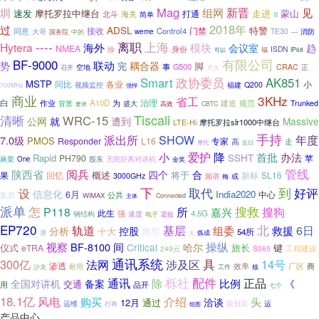
Mag
组网
新晋
圳
见
速发
走进
蒙山
摩托罗拉中继台
打通
北斗
海关
简单
III
2018年
过
ADSL
特警
接收
门禁
同意
Control4
TE30
大哥
weme
消防
国务院
中的
---
----
离职
上海
Hytera
海外
模块
会议室
趋
NMEA
身份
徐
ISDN
可以
福
IP68
有限公司
BF-9000
联动
势
耦合器
完
脚
事
空地
G500
CRAC
召开
大火
正
Smart
政协委员
AK851
MSTP
各业
小
同比
福建
Q200
视频监控
700MHz
强悍
商业
3KHz
省工
白
治理
A10D
规范
Trunked
作业
为
盛大
建造
背景
高效
CBTC
要求
Tiscali
清晰
WRC-15
公网
就
Massive
遭到
摩托罗拉slr1000中继台
LTE-Hi
手持
年度
派出所
SHOW
7.0级
PMOS
Responder
L16
专家
高
走
摩托
近日
爱护
降
小
首批
办法
SSHT
Rapid
PH790
苹
无限距离对讲机
麻栗
One
股东
金奖
阅兵
管线
陕西省
四个
合
概述
将于
果
新标
SL16
回忆
3000GHz
频谱
或
梅
下
到
设
取代
好评
信息化
India2020
6月
中心
集群
公共
WiMAX
Connected
主体
派单
怎
所
搜救
P118
搜狗
嘉兴
此生
4.5G
强
速度
钢结构
电子
定位
EP720
北
基层
轨道
6日
控股
组委
救援
分析
十大
典型
54所
遇
大
炼成
间
操纵
视察
BF-8100
Critical
哈尔
仪式
旅长
键
eTRA
249元
S565
工程建设
通讯系统
具
300亿
法网
14号
涉及区
渗透
效率
厂区
商
沙龙
耐用
核
工作
栎社
配件
通讯
除
正品
比例
全国对讲机
备案
《
交通
用
品开
七个
18.1亿
风电
介绍
购买
头
洽谈
12月
通过
运
运维
双创双
行将
组图
产品中心