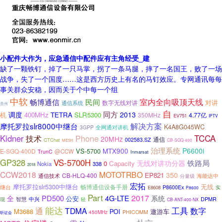
小配件大作为，应急通信中配件应有主角经受_建
缺了一颗铁钉，掉了一只马掌，拐了一条马腿，摔了一名国王，败了一场
战争，失了一个国度……这是西方历史上有名的马钉效应。专网通讯每每
事关群众安稳，因而关于个中每一个组
中软
室内全向吸顶天线
畅博通信
民间
对讲
数字无线对讲
通信系统
贵州
自
同方
调度
2013
机
400MHz
TETRA
SLR5300
350MHz
4.77亿
EV751
IPTV
摩托罗拉slr8000中继台
解决方案
K4A8G045WC
全网通对讲机
3GPP
TCCA
Kidner
Phone
技术
20MHz
通信
002583.SZ
CTChat
CB-SGQ-400
MESH
治理系统
MTX900
P6600i
VS-5700
E-SGQ-400D
@CCW
TrunC
Inmarsat
VS-5700H
GP328
铁路局
无线对讲功分器
0
Capacity
Nokia
338
2018
CCW2018
MOTOTRBO
350
EP821
CB-HLQ-400
海能达中
通信技术
分量级
宏拓
摩托罗拉slr5300中继台
无线
畅博通信设备手册
继台
P8600Ex
实
E8608
P8600
Part
2017
PD500
4G-LTE
全
系统
公安
DPMR
现
智慧
中兴
轻
CB-ANT-400-NX
能达
工具
通
TDMA
数字
M3688
POI
遨游车
450MHz
PHICOMM
听证会