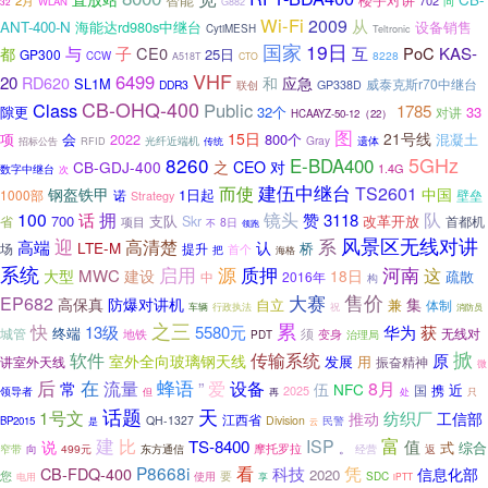
2月
702
WLAN
问
G882
32
Wi-Fi
2009
从
ANT-400-N
海能达rd980s中继台
设备销售
CytiMESH
Teltronic
国家
19日
与
子
CE0
互
PoC
KAS-
都
25日
GP300
8228
CCW
A518T
CTO
VHF
6499
20
RD620
应急
和
SL1M
威泰克斯r70中继台
DDR3
联创
GP338D
CB-OHQ-400
Class
Public
1785
隙更
32个
33
对讲
HCAAYZ-50-12（22）
图
15日
21号线
项
会
2022
800个
混凝土
Gray
遗体
招标公告
光纤近端机
RFID
传统
5GHz
8260
E-BDA400
之
CB-GDJ-400
CEO
对
1.4G
数字中继台
次
而使
建伍中继台
TS2601
钢盔铁甲
中国
1日起
1000部
诺
壁垒
Strategy
拥
镜头
100
话
队
赞
3118
700
改革开放
省
支队
Skr
首都机
项目
8日
不
领跑
迎
系
风景区无线对讲
高清楚
高端
认
LTE-M
桥
场
提升
把
首个
海格
系统
启用
源
河南
质押
这
大型
MWC
建设
18日
疏散
中
2016年
构
售价
大赛
EP682
高保真
防爆对讲机
集
兼
自立
体制
车辆
行政执法
祝
消防员
之三
累
快
华为
13级
5580元
获
终端
须
城管
地铁
变身
无线对
PDT
治理局
掀
软件
传输系统
原
室外全向玻璃钢天线
发展
用
讲室外天线
振奋精神
微
后
在
蜂语
流量
”
爱
设备
8月
常
伍
NFC
近
国
携
2025
领导者
再
但
处
只
天
话题
1号文
纺织厂
推动
工信部
江西省
QH-1327
Division
民警
BP2015
是
云
建
富
比
ISP
值
TS-8400
说
式
综合
。
向
499元
东方通信
摩托罗拉
经营
窄带
返
看
凭
P8668i
科技
CB-FDQ-400
信息化部
2020
要
您
使用
SDC
电用
享
iPTT