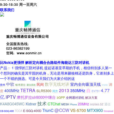
9:30-18:30 周一至周六
联系我们
比Nokia更强悍 解析定向耦合合路组件海能达三防对讲机
产品： 1 强悍的三防对讲机 提起诺基亚早期的手机，相信特别多人第一
个想到的确实是其牢固的机身，无论是用来砸核桃还是防身，它差别多上
一个不错的挑选。可是今天我们为大家介绍的这
中软
数字无线对讲
室内全向吸顶天线
民间
调
贵州
畅博通信
通信系统
对讲机
TETRA
2013
自
4.77
400MHz
350MHz
SLR5300
度
同方
EV751
亿
IPTV
摩托罗拉slr8000中继台
全网通对讲机
解决方案
3GPP
技术
K4A8G045WC
Kidner
CTChat
20MHz
通信
MESH
002583.SZ
Phone
@CCW
MTX900
TrunC
VS-5700
E-SGQ-400D
TCCA
CB-SGQ-400
Inmarsat