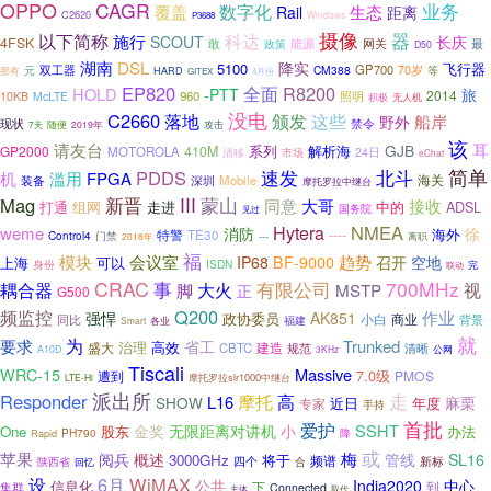
OPPO
CAGR
数字化
业务
覆盖
生态
Rail
距离
C2620
Windows
P3688
摄像
以下简称
器
科达
施行
SCOUT
长庆
4FSK
敢
能源
最
网关
政策
D50
DSL
湖南
降实
5100
飞行器
双工器
GP700
元
CM388
70岁
等
那有
HARD
GITEX
4月份
EP820
全面
R8200
HOLD
-PTT
旅
2014
960
照明
10KB
McLTE
积极
无人机
没电
C2660
落地
颁发
这些
船岸
野外
现状
禁令
攻击
随便
2019年
7天
该
请友台
耳
GJB
系列
解析海
GP2000
410M
MOTOROLA
24日
清移
市场
eChat
速发
简单
PDDS
北斗
机
滥用
FPGA
海关
Mobile
装备
深圳
摩托罗拉中继台
Mag
新晋
III
蒙山
同意
大哥
接收
打通
组网
走进
中的
ADSL
国务院
见过
NMEA
Hytera
weme
徐
消防
----
海外
特警
TE30
Control4
门禁
2018年
---
离职
福
模块
会议室
趋势
IP68
BF-9000
召开
空地
上海
可以
ISDN
身份
联动
完
CRAC
事
有限公司
700MHz
耦合器
大火
视
脚
MSTP
正
G500
Q200
频监控
作业
强悍
AK851
政协委员
小白
商业
背景
同比
福建
Smart
各业
就
为
要求
省工
Trunked
治理
高效
盛大
CBTC
建造
清晰
规范
A10D
3KHz
公网
Tiscali
Massive
WRC-15
7.0级
遭到
PMOS
摩托罗拉slr1000中继台
LTE-Hi
派出所
Responder
高
走
摩托
L16
SHOW
麻栗
近日
年度
专家
手持
首批
爱护
SSHT
金奖
无限距离对讲机
小
One
股东
办法
PH790
降
Rapid
或
苹果
梅
阅兵
概述
SL16
3000GHz
将于
管线
频谱
新标
四个
合
陕西省
回忆
6月
WiMAX
设
公共
India2020
中心
信息化
下
到
集群
Connected
取代
主体