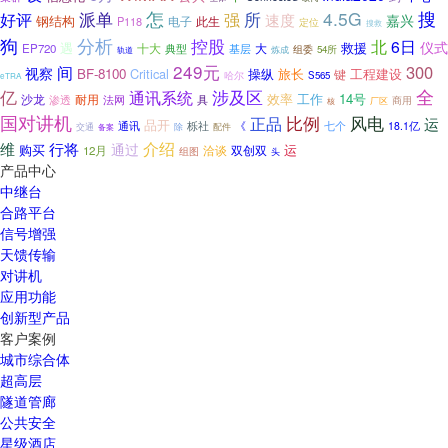
怎
4.5G
搜
派单
强
所
好评
速度
嘉兴
钢结构
电子
P118
此生
定位
搜救
分析
狗
控股
北
6日
仪式
遇
救援
十大
大
EP720
典型
基层
组委
54所
炼成
轨道
249元
间
300
视察
BF-8100
Critical
操纵
旅长
工程建设
键
哈尔
S565
eTRA
全
亿
通讯系统
涉及区
效率
工作
14号
沙龙
渗透
耐用
具
法网
商用
厂区
核
国对讲机
正品
比例
风电
运
品开
《
通讯
栎社
七个
18.1亿
交通
除
配件
备案
介绍
行将
维
通过
购买
运
洽谈
双创双
12月
组图
头
产品中心
中继台
合路平台
信号增强
天馈传输
对讲机
应用功能
创新型产品
客户案例
城市综合体
超高层
隧道管廊
公共安全
星级酒店