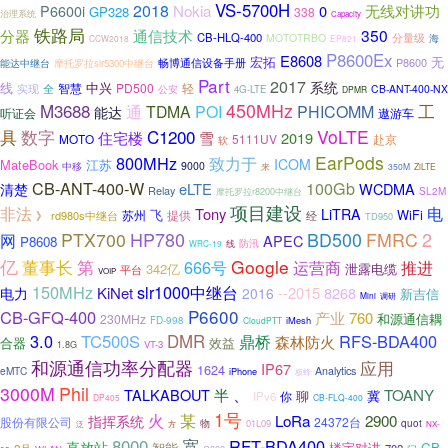
VS-5700H
2018
Nokia
P6600i
0
无线对讲功
GP328
338
治理系统
Capacity
铁路局
350
分器
通信技术
CB-HLQ-400
分量级
MOTOTRBO
海
CCW2018
EP821
P8600Ex
E8608
无
宏拓
P8600
畅博通信设备手册
能达中继台
摩托罗拉slr5300中继台
Part
2017
系统
线
中兴
智慧
PD500
轻
全
实现
公安
CB-ANT-400-NX
4G-LTE
DPMR
M3688
450MHz
工
通
TDMA
POI
PHICOMM
能达
听证会
遨游车
数字
C1200
VoLTE
具
住宅楼
雪
2019
MOTO
5111UV
赴京
软
EarPods
800MHz
致力于
ICOM
MateBook
江苏
中移
9000
来
350M
ZiLTE
CB-ANT-400-W
100Gb
eLTE
WCDMA
清楚
Relay
摩托罗拉r8200中继台
SL2M
项目建设
非法
电
Tony
LiTRA
飞
WiFi
苏州
提供
rd980s中继台
经
》
TD950
HP780
2
PTX700
BD500
FMRC
网
APEC
P8608
线
防汛
WRC-19
亿
第
Google
董事长
666号
运营商
推进
342亿
泄露电缆
平台
VOIP
150MHz
slr1000中继台
KiNet
--2015
8268
电力
2016
新吉信
Mini
调研
P6600
CB-GFQ-400
产业
760
和源通信耦
230MHz
FD-998
iMesh
CloudPTT
3.0
TC500S
DMR
鼎桥
RFS-BDA400
森林防火
合器
效益
VT-3
1.8G
和源通信功率分配器
应用
IP67
1624
eMTC
Analytics
iPhone
极蜂
3000M
Phil
、
TALKABOUT
半
TOANY
聊
冀
你
IPv6
DP405
CB-FLQ-400
1号
某
火
LoRa
2900
指挥系统
股份有限公司
24372台
物
01L09
quot
方
泛
NX-
8000
宽
RFT-BDA400
直放站
智能
楼宇对讲
CB-