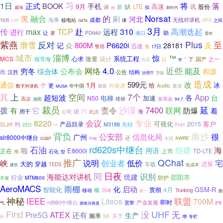
习
1日
将
正式
BOOK
落
手机
9月
缺
高速
讯
谈
LTE
股份
新
威海
拟
由
新时代
Norsat
融合
的
黑
刷
河北
海事
成都
无线对讲机
核电站
体
10月
GPS
之间
LKP
GoTa
3月
TCP
高潮迭起
传
max
赴
310
远程
进行
助
让
赛
PD980
港口
需求
紫燕
Plus
至
反对
滑雪
800M
P6620i
28181
记
众
及
迅速
警用
17日
预
城市
淄博
惊
™
系统工程
MCS
心求
隆重
设计
报导海
“
了
之一
国产
风景
以
窄
近些
4.0
网络
能及
穷冬
公布会
综合体
和源
结构
而
汉胜
公告
治理厅
万达
造成
改
599元
通信
1月
给
冰
个
更
向前进
Audio
数字对讲机
年中国
首次
部长
MUSA
其
7个
上
空间
App
超短波
各
台
电梯
N50
加速
楼梯
高达
发布会
油田
94.7
裁员
沙漠
延
7400
拨
它
责令
联网
防爆
有
着
均
海
用于
公司
级
此次
专业
会议
8220
可视化
客户
产品目录
2015
约
先转
SL2K
M3188
22日
一
F101
背负
南沙
很
公安部
信息化局
广州
slr8000中继台
还
全国
AWIRE
CQST
中标
rd620s中继台
石油
海
组建
啦
用语
E8600i
正在
上市
TD-LTE
推
石化
型
推广
QChat
峡
创业者
低价
宅
说明
大的
穿越
进展
车载
TEDS
低成本
建筑
日夜
同
识别
海能达对讲机
统建
邵阳市
行业
防护
MTM800
开展
AeroMACS
雨棚
启动
化
4月
GSM-R
智能化
贯彻
概
移动
高峰
Trunking
第一
油
神秘
联盟
IEEE
Liteos
700M
即时
rd980中继台
产业发展
宽带
2号
气
接收分路器
UHF
First
没
无
Pre5G
ATEX
还有
生产
频率
关于
5月
增
抢
专栏