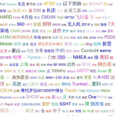
4FSK
以下简称
敢
生态
SCOUT
Rail
数字化
业务
距离
Windows
施行
科达
长庆
D50
双工器
摄像
器
元
GITEX
政策
最
那有
网关
DSL
能源
湖南
4月份
CM388
飞行器
等
HARD
降实
70岁
GP700
HOLD
5100
10KB
7天
960
照明
无人机
全面
2014
随便
-PTT
R8200
现状
McLTE
EP820
积极
旅
落地
这些
C2660
颁发
野外
2019年
攻击
船岸
系列
请友台
禁令
没电
GP2000
清移
410M
PDDS
MOTOROLA
该
市场
解析海
GJB
24日
装备
耳机
滥用
eChat
FPGA
新晋
Mobile
海关
深圳
组网
摩托罗拉中继台
Mag
速发
北斗
简单
打通
中的
Control4
蒙山
weme
大哥
走进
同意
国务院
接收
III
ADSL
见过
特警
Hytera
NMEA
离职
消防
徐
----
---
门禁
2018年
模
海外
TE30
耦合器
联动
上海
趋势
福
BF-9000
块
会议室
身份
完
IP68
召开
空地
ISDN
可以
MSTP
各
700MHz
大火
脚
正
同比
Smart
G500
有限公司
事
CRAC
视频监控
A10D
治
业
政协委员
小白
背景
为
福建
要求
Q200
AK851
作业
强悍
商业
理
高效
遭到
Trunked
CBTC
建造
3KHz
盛大
规范
WRC-15
省工
清晰
就
Tiscali
LTE-Hi
摩托罗拉slr1000中继台
Massive
7.0级
PMOS
公网
SHOW
走
One
高
手持
PH790
L16
年度
麻栗
Responder
专家
近日
派出所
摩托
股东
降
SSHT
陕西省
爱护
小
首批
Rapid
回忆
金奖
无限距离对讲机
苹果
办法
阅兵
概述
将于
合
3000GHz
6月
管线
SL16
设
频谱
信息化
梅
或
新标
四个
集群