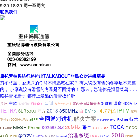
9:30-18:30 周一至周六
联系我们
摩托罗拉系统行将推出TALKABOUT™民众对讲机新品
穷冬将至，爱折腾的你却不情愿宅在家？ 有人说没有雪的冬季是不完整
的， 小摩说没有滑雪的冬季是不圆满的！ 那末，岂论你是滑雪菜鸟……
照样雪场新手 都带上最酷的滑雪板和滑
民间
中软
调度
贵州
对讲机
400MHz
室内全向吸顶天线
通信系统
数字无线对讲
畅博通信
TETRA
4.77亿
IPTV
2013
350MHz
EV751
SLR5300
自
同方
摩托
全网通对讲机
解决方案
技术
Kidner
罗拉slr8000中继台
3GPP
K4A8G045WC
TCCA
20MHz
MESH
002583.SZ
通信
Phone
CTChat
E-SGQ-
CB-SGQ-400
2018
治理系统
@CCW
400D
GP328
Nokia
TrunC
VS-5700
MTX900
Inmarsat
P6600i