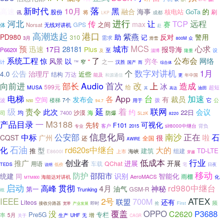
落
新时代
10月
黑
高速
的
融合
海事
核电站
GoTa
刷
股份
将
讯
成都
LKP
河北
进行
TCP
远程
传
让
max
赛
之间
GPS
体
Norsat
无线对讲机
赴
高潮迭起
港口
紫燕
反对
PD980
助
警用
310
记
需求
3月
众
滑雪
800M
城市
MCS
预
心求
迅速
28181
17日
Plus
报导海
P6620i
至
及
设
淄博
隆重
系统工程
了
公布会
惊
网络
风景
以
穷冬
“
之一
窄
汉胜
计
™
国产
而
综合体
数字对讲机
1月
个
公告
4.0
治理厅
结构
近些
万达
能及
和源通信
更
年中国
首次
部长
Audio
改
上
向前进
造成
冰
599元
给
超短
MUSA
油田
其
高达
App
电梯
台
加速
各
裁员
发布会
有
空间
波
公
楼梯
7个
用于
拨
它
94.7
N50
级
延
责令
着
联网
此次
会议
约
22日
海
司
均
7400
沙漠
防爆
SL2K
8220
M3188
产品目录
一
先转
可视化
F101
客户
2015
slr8000中继台
背负
专业
公安部
信息化局
南沙
正在
中标
石
啦
CQST
广州
很
还
全国
AWIRE
石油
rd620s中继台
大的
化
型
推
建筑
TD-LTE
组建
上市
海峡
E8600i
穿越
行业
创业者
低成本
推广
进展
开展
QChat
用语
车载
TEDS
日夜
低价
宅
说明
移动
防护
邵阳市
统建
识别
智能化
同
雨棚
AeroMACS
海能达对讲机
化
MTM800
启动
贯彻
rd980中继台
高峰
4月
神秘
油气
第一
GSM-R
Trunking
概
ATEX
IEEE
2号
700M
联盟
还有
Liteos
频
First
接收分路器
宽带
即时
抢
产业发展
覆盖
OPPO
P3688
没
C2620
Pre5G
专栏
率
5月
生产
UHF
增
关于
无
CAGR