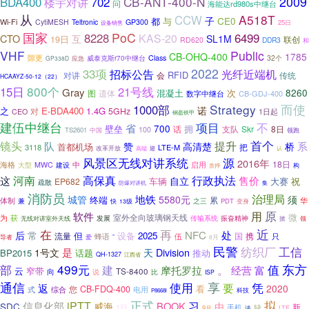
CB-ANT-400-N
2009
BDA400
702
楼宇对讲
问
海能达rd980s中继台
从
A518T
CCW
子
CE0
都
与
Wi-Fi
CytiMESH
Teltronic
GP300
25日
设备销售
国家
PoC
6499
8228
KAS-20
CTO
互
SL1M
19日
联创
RD620
DDR3
和
VHF
Public
CB-OHQ-400
1785
隙更
威泰克斯r70中继台
Class
32个
GP338D
应急
2022
33项
招标公告
光纤近端机
RFID
对讲
会
传统
HCAAYZ-50-12（22）
800个
15日
21号线
Gray
8260
混凝土
次
图
遗体
数字中继台
CB-GDJ-400
Strategy
而使
1000部
诺
之
E-BDA400
1.4G
对
5GHz
CEO
1日起
钢盔铁甲
建伍中继台
项目
不
省
700
壁垒
拥
话
支队
Skr
8日
100
TS2601
领跑
中国
首个
镜头
队
提升
系
桥
赞
高清楚
首都机场
把
3118
LTE-M
改革开放
迎
高端
认
风景区无线对讲系统
源
2016年
18日
海格
中
启用
大型
MWC
建设
构
质押
高保真
河南
行政执法
这
售价
自立
车辆
大赛
祝
EP682
疏散
防爆对讲机
集
消防员
地铁
治理局
城管
5580元
须
终端
累
华
体制
兼
之三
PDT
快
13级
变身
原
软件
用
微
室外全向玻璃钢天线
为
获
振奋精神
发展
传输系统
无线对讲室外天线
掀
领
近
在
再
处
NFC
后
常
但
设备
2025
流量
携
国
蜂语
伍
只
导者
爱
”
8月
民警
纺织厂
工信
是
Division
1号文
天
BP2015
话题
推动
QH-1327
江西省
499元
值
东方
部
建
。
富
摩托罗拉
经营
云
窄带
向
TS-8400
比
说
ISP
通信
使用
享
凭
要
返
2020
看
您
CB-FDQ-400
式
综合
电用
科技
P8668i
拟
正式
iPTT
习
信息化部
BOOK
威海
由
SDC
新
1日
手机
缺
9月
谈
LTE