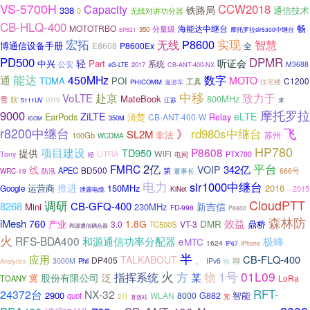
VS-5700H
CCW2018
Capacity
铁路局
338
通信技术
无线对讲功分器
0
CB-HLQ-400
畅
MOTOTRBO
分量级
海能达中继台
350
摩托罗拉slr5300中继台
EP821
宏拓
实现
P8600
无线
智慧
博通信设备手册
E8608
P8600Ex
全
DPMR
PD500
听证会
轻
中兴
Part
系统
公安
M3688
2017
4G-LTE
CB-ANT-400-NX
能达
450MHz
数字
通
MOTO
TDMA
POI
C1200
工具
住宅楼
PHICOMM
遨游车
中移
VoLTE
赴京
致力于
MateBook
800MHz
雪
软
2019
江苏
5111UV
来
摩托罗拉
9000
ZiLTE
eLTE
EarPods
清楚
CB-ANT-400-W
Relay
350M
ICOM
r8200中继台
》
rd980s中继台
飞
SL2M
非法
苏州
100Gb
WCDMA
HP780
项目建设
P8608
提供
TD950
WiFi
LiTRA
Tony
PTX700
电网
经
2亿
平台
FMRC
342亿
线
VOIP
BD500
APEC
第
WRC-19
666号
防汛
董事长
电力
slr1000中继台
推进
运营商
150MHz
2016
Google
--2015
泄露电缆
KiNet
CloudPTT
调研
8268
CB-GFQ-400
新吉信
Mini
230MHz
FD-998
P6600
森林防
iMesh
效益
760
1.8G
DMR
鼎桥
产业
3.0
VT-3
TC500S
和源通信耦合器
火
RFS-BDA400
和源通信功率分配器
极蜂
eMTC
1624
IP67
iPhone
半
应用
CB-FLQ-400
TALKABOUT
DP405
、
3000M
IPv6
聊
Phil
你
Analytics
火
物
1号
01L09
方
指挥系统
某
股份有限公司
泛
冀
LoRa
TOANY
RFT-
24372台
NX-32
2900
智能
WLAN
8000
G882
quot
2月
直放站
宽