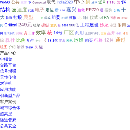
钢
中心
到
取代
公共
India2020
派单
P118
怎
WiMAX
主体
下
好评
Connected
结构
嘉兴
速度
电子
十
强
EP720
定位
搜狗
所
遇
搜救
分析
此生
4.5G
典型
大
仪式
控股
组委
救援
北
6日
eTRA
轨道
炼成
54所
视察
BF-8100
基层
大
249元
工程建设
Critical
沙龙
操纵
耐用
300亿
渗透
间
哈尔
旅长
法
键
S565
核
效率
厂区
14号
商用
品开
具
工作
网
全国对讲机
通讯
通讯系统
交通
备案
涉及区
栎社
通过
《
运维
12月
比例
行将
除
购买
配件
18.1亿
正品
风电
七个
运
组图
洽谈
介绍
头
双创双
产品中心
中继台
合路平台
信号增强
天馈传输
对讲机
应用功能
创新型产品
客户案例
城市综合体
超高层
隧道管廊
公共安全