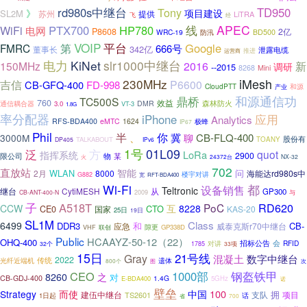
rd980s中继台
Tony
TD950
》
项目建设
SL2M
提供
苏州
LiTRA
飞
经
APEC
WiFi
PTX700
HP780
线
电网
P8608
2亿
WRC-19
BD500
防汛
VOIP
第
平台
Google
FMRC
666号
342亿
董事长
泄露电缆
运营商
推进
电力
KiNet
slr1000中继台
新
150MHz
2016
调研
--2015
8268
Mini
iMesh
230MHz
吉信
P6600
CB-GFQ-400
FD-998
CloudPTT
和源
产业
鼎桥
和源通信功
TC500S
760
效益
森林防火
通信耦合器
DMR
3.0
VT-3
1.8G
率分配器
iPhone
应用
Analytics
RFS-BDA400
eMTC
1624
极蜂
IP67
Phil
半
、
你
冀
CB-FLQ-400
3000M
聊
股份有
TALKABOUT
TOANY
DP405
IPv6
泛
方
1号
01L09
quot
LoRa
指挥系统
2900
限公司
物
某
24372台
NX-32
火
702
直放站
智能
WLAN
问
2月
8000
海能达rd980s中
楼宇对讲
G882
宽
RFT-BDA400
Wi-Fi
都
设备销售
Teltronic
继台
CytiMESH
从
GP300
CB-ANT-400-N
2009
与
子
A518T
RD620
PoC
CCW
互
8228
CTO
CE0
KAS-20
国家
25日
19日
SL1M
Class
6499
DDR3
和
CB-
应急
威泰克斯r70中继台
隙更
GP338D
VHF
联创
Public
HCAAYZ-50-12（22）
OHQ-400
招标公告
会
对讲
RFID
32个
1785
33项
15日
21号线
Gray
混凝土
数字中继台
2022
光纤近端机
传统
遗体
800个
图
次
钢盔铁甲
CEO
1000部
8260
之
对
CB-GDJ-400
1.4G
E-BDA400
5GHz
诺
壁垒
100
Strategy
而使
中国
拥
建伍中继台
支队
项目
TS2601
话
1日起
700
省