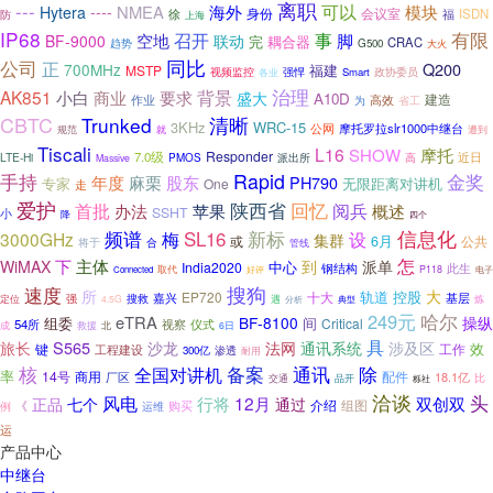
离职
---
可以
----
NMEA
海外
模块
Hytera
身份
会议室
徐
ISDN
防
福
上海
IP68
有限
空地
召开
事
脚
BF-9000
联动
完
耦合器
CRAC
趋势
G500
大火
公司
同比
正
Q200
700MHz
福建
MSTP
强悍
视频监控
Smart
政协委员
各业
治理
AK851
背景
小白
商业
要求
盛大
A10D
建造
作业
高效
为
省工
CBTC
Trunked
清晰
3KHz
WRC-15
公网
摩托罗拉slr1000中继台
就
规范
遭到
Tiscali
L16
摩托
SHOW
Responder
7.0级
近日
LTE-Hi
派出所
高
PMOS
Massive
Rapid
金奖
手持
麻栗
年度
股东
PH790
无限距离对讲机
专家
One
走
爱护
陕西省
回忆
首批
办法
阅兵
苹果
概述
SSHT
小
降
四个
SL16
新标
信息化
频谱
梅
3000GHz
设
集群
6月
或
公共
合
将于
管线
主体
怎
下
WiMAX
到
派单
中心
India2020
钢结构
此生
取代
好评
P118
电子
Connected
搜狗
速度
所
大
轨道
控股
EP720
十大
嘉兴
基层
定位
强
搜救
4.5G
遇
分析
典型
炼
249元
哈尔
eTRA
BF-8100
操纵
组委
间
Critical
54所
视察
仪式
救援
成
北
6日
具
S565
旅长
沙龙
法网
通讯系统
涉及区
键
工作
效
工程建设
渗透
300亿
耐用
除
核
备案
通讯
全国对讲机
率
14号
商用
配件
厂区
18.1亿
比
品开
交通
栎社
洽谈
风电
头
行将
12月
正品
七个
双创双
通过
介绍
《
购买
组图
例
运维
运
产品中心
中继台