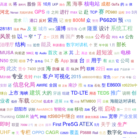
海事
核电站
黑
成都
落
将
股份
10月
高速
的
体
讯
GoTa
LKP
融合
新时代
刷
赛
赴
GPS
进行
河北
让
传
之间
max
TCP
PD980
3月
远程
310
Norsat
无线对讲机
助
紫燕
P6620i
预
800M
众
记
需求
港口
反对
滑雪
17日
高潮迭起
警用
系统工程
设计
淄博
隆重
城市
28181
及
至
心求
报导海
Plus
迅速
MCS
公布会
风景
以
了
“
窄
国产
惊
而
公告
汉胜
穷冬
™
之一
网络
4.0
综合体
结构
能及
部长
治理厅
数字对讲机
更
1月
近些
和源通信
个
年中国
万达
上
超短波
首次
电梯
MUSA
其
冰
向前进
给
改
造成
599元
Audio
高达
油田
各
台
用于
N50
公司
7个
94.7
App
有
加速
拨
空间
楼梯
它
级
裁员
发布会
均
此次
海
约
22日
责令
7400
沙漠
防爆
着
联网
延
SL2K
一
8220
会议
产品目录
专业
客户
可视化
2015
先转
背负
M3188
公
F101
slr8000中继台
广州
中标
CQST
信息化局
E8600i
推
南沙
全国
型
还
rd620s中
安部
AWIRE
很
石化
正在
石油
啦
建筑
推广
上市
大的
TD-LTE
创
TEDS
海峡
说明
继台
穿越
组建
用语
车载
业者
同
海能达对讲机
进展
QChat
MTM800
宅
低价
低成本
日夜
开展
行业
化
启动
概
移动
邵阳市
智能化
防护
识别
AeroMACS
贯彻
统建
雨棚
第一
高峰
4月
rd980中继台
宽带
产业发展
油气
Trunking
GSM-R
神秘
IEEE
接收分路器
Liteos
即时
Pre5G
ATEX
关于
生产
First
没
联盟
2号
频率
5月
抢
700M
还有
专栏
UHF
覆盖
数字化
CAGR
OPPO
P3688
无
Rail
生态
Windows
C2620
增