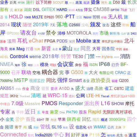
最
长庆
摄像
业务
施行
以下简称
D50
距离
敢
SCOUT
政策
能源
网关
器
4FSK
科达
CM388
GITEX
那有
降实
湖南
DSL
HARD
飞行
元
70岁
双工器
5100
4月份
GP700
HOLD
无人机
-PTT
960
旅
器
McLTE
照明
EP820
全面
等
10KB
R8200
积极
船
落地
颁发
现状
2019年
这些
随便
2014
C2660
没电
攻击
7天
野外
岸
请友台
禁令
市场
MOTOROLA
清移
GP2000
解析海
410M
系列
该
24日
GJB
eChat
耳机
Mobile
北斗
滥用
FPGA
PDDS
速发
装备
深圳
摩托罗拉中继台
新晋
蒙山
同意
Mag
大哥
国务院
海关
打通
中的
简单
组网
见过
走进
III
接收
2018年
特警
门禁
消防
Control4
TE30
---
weme
Hytera
----
ADSL
会议室
徐
IP68
福
NMEA
模块
BF-
趋势
ISDN
身份
可以
海外
上海
离职
耦合器
联动
G500
事
9000
召开
大火
完
空地
CRAC
有限公司
正
脚
强悍
MSTP
同比
Smart
政协委员
视频监控
Q200
700MHz
各业
福建
盛大
商业
AK851
建造
A10D
高效
省工
背景
要求
CBTC
作业
治理
小白
为
清晰
WRC-15
公网
LTE-Hi
规范
就
3KHz
摩托罗拉slr1000
Trunked
遭到
Tiscali
7.0级
PMOS
L16
Responder
派出所
摩托
Massive
SHOW
中继台
近日
专家
Rapid
麻栗
无限距离对讲机
股东
走
PH790
手持
年度
高
One
首批
回忆
四个
爱护
陕西省
小
金奖
苹果
3000GHz
降
阅兵
概述
办法
SSHT
管线
设
频谱
SL16
或
合
将于
梅
WiMAX
信息化
公共
主体
下
新标
6月
集群
Connected
中心
怎
到
好评
P118
India2020
速度
派单
此生
取代
钢结构
强