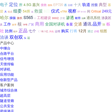
定位
电子
轨道
典型
嘉兴
十大
所
4.5G
EP720
控股
基
搜救
遇
搜狗
分析
仪式
组委
救援
6日
视察
249元
54所
层
间
Critical
eTRA
大
炼成
BF-8100
北
哈尔
S565
渗透
工程建设
通讯系统
操纵
涉及区
耐用
旅长
300亿
沙龙
键
法网
核
商用
通讯
品开
交通
全国对讲机
栎
工作
备案
厂区
除
具
效率
14号
正品
社
行将
12月
比例
七个
购买
组图
《
18.1亿
运维
通过
风电
介绍
配件
双创双
洽谈
运
头
产品中心
中继台
合路平台
信号增强
天馈传输
对讲机
应用功能
创新型产品
客户案例
城市综合体
超高层
隧道管廊
公共安全
星级酒店