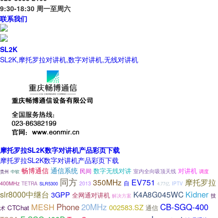
9:30-18:30 周一至周六
联系我们
SL2K
SL2K,摩托罗拉对讲机,数字对讲机,无线对讲机
摩托罗拉SL2K数字对讲机产品彩页下载
摩托罗拉SL2K数字对讲机产品彩页下载
畅博通信
通信系统
数字无线对讲
民间
对讲机
室内全向吸顶天线
调度
贵州
中软
同方
摩托罗拉
350MHz
EV751
自
400MHz
TETRA
2013
SLR5300
IPTV
4.77亿
slr8000中继台
Kidner
K4A8G045WC
3GPP
全网通对讲机
技
解决方案
20MHz
MESH
Phone
CB-SGQ-400
002583.SZ
CTChat
通信
术