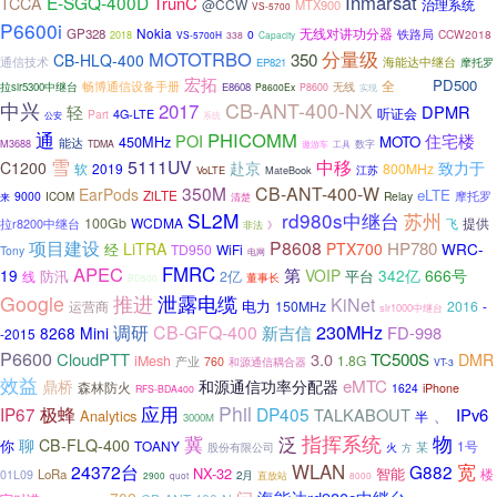
Inmarsat
E-SGQ-400D
TrunC
TCCA
@CCW
治理系统
MTX900
VS-5700
P6600i
Nokia
GP328
无线对讲功分器
0
铁路局
CCW2018
2018
VS-5700H
338
Capacity
MOTOTRBO
分量级
350
CB-HLQ-400
海能达中继台
通信技术
EP821
摩托罗
宏拓
智慧
PD500
全
畅博通信设备手册
无线
拉slr5300中继台
E8608
P8600Ex
P8600
实现
中兴
CB-ANT-400-NX
2017
轻
DPMR
听证会
Part
4G-LTE
系统
公安
通
PHICOMM
住宅楼
POI
MOTO
450MHz
能达
M3688
TDMA
工具
数字
遨游车
雪
5111UV
中移
C1200
赴京
致力于
软
2019
800MHz
VoLTE
MateBook
江苏
350M
CB-ANT-400-W
EarPods
eLTE
ZiLTE
摩托罗
9000
Relay
ICOM
来
清楚
SL2M
rd980s中继台
苏州
100Gb
WCDMA
拉r8200中继台
提供
飞
非法
》
项目建设
P8608
HP780
LiTRA
PTX700
WRC-
经
TD950
WiFi
Tony
电网
APEC
FMRC
第
19
VOIP
342亿
666号
平台
防汛
2亿
线
董事长
BD500
推进
Google
泄露电缆
KiNet
电力
运营商
150MHz
2016
-
slr1000中继台
230MHz
调研
CB-GFQ-400
新吉信
FD-998
8268
Mini
-2015
P6600
CloudPTT
3.0
TC500S
DMR
iMesh
1.8G
产业
760
和源通信耦合器
VT-3
效益
eMTC
和源通信功率分配器
鼎桥
森林防火
1624
iPhone
RFS-BDA400
Phil
、
应用
IP67
极蜂
DP405
TALKABOUT
IPv6
Analytics
半
3000M
物
冀
泛
指挥系统
聊
CB-FLQ-400
你
TOANY
1号
某
火
股份有限公司
方
WLAN
宽
24372台
G882
NX-32
智能
LoRa
楼
01L09
2月
quot
直放站
2900
8000