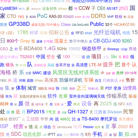
问
海能达rd980s中继台
702
CB-ANT-400-N
宇对讲
RFT-BDA400
2009
国
CCW
子
都
25日
CE0
从
CytiMESH
设备销售
A518T
与
Wi-Fi
GP300
Teltronic
家
PoC
DDR3
CTO
KAS-20
RD620
联创
19日
VHF
应急
SL1M
互
8228
6499
和
GP338D
Public
Class
32个
HCAAYZ-50-
隙更
威泰克斯r70中继台
CB-OHQ-400
光纤近端机
15
1785
招标公告
对讲
12（22）
33项
传统
会
RFID
2022
日
CB-GDJ-400
800个
Gray
混凝土
8260
图
数字中继台
遗体
次
21号线
1.4G
E-BDA400
钢盔铁甲
5GHz
1000部
而使
CEO
之
对
Strategy
诺
1日起
700
项目
省
中国
壁垒
100
TS2601
Skr
领
建伍中继台
拥
8日
话
支队
不
队
把
提升
认
首个
跑
镜头
LTE-M
高清楚
改革开放
首都机场
高端
迎
赞
3118
海格
系
桥
风景区无线对讲系统
MWC
建设
中
质押
2016年
源
大型
启用
高保真
车辆
这
防爆对讲机
售价
构
行政执法
疏散
自立
18日
河南
EP682
大赛
体制
之三
集
治理局
城管
累
变身
快
祝
兼
13级
PDT
终端
地铁
消防员
5580元
传输系统
软件
获
发展
振奋
须
室外全向玻璃钢天线
华为
无线对讲室外天线
原
微
设备
2025
爱
再
精神
伍
常
在
蜂语
NFC
8月
”
用
后
流量
掀
领导者
但
处
民警
BP2015
QH-1327
近
只
1号文
江西省
Division
天
携
国
是
话题
TS-8400
摩托罗拉
工信部
比
向
说
499元
推动
纺织厂
窄带
东方通信
云
建
享
ISP
经营
要
科
值
电用
2020
返
综合
您
式
P8668i
富
。
使用
看
CB-FDQ-400
SDC
信息化部
手机
新
拟
技
谈
9月
凭
iPTT
习
缺
LTE
BOOK
由
1日
威海
正式