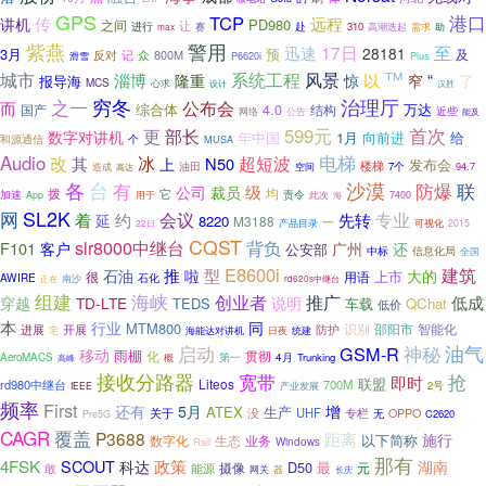
GPS
港口
TCP
传
远程
讲机
PD980
之间
让
进行
赛
赴
310
max
高潮迭起
需求
助
紫燕
警用
至
迅速
17日
28181
3月
预
及
反对
800M
记
众
滑雪
P6620i
Plus
™
系统工程
城市
风景
淄博
隆重
以
“
惊
窄
了
报导海
MCS
心求
设计
汉胜
之一
穷冬
治理厅
公布会
而
综合体
4.0
万达
国产
结构
公告
近些
网络
能及
首次
599元
更
部长
数字对讲机
1月
向前进
年中国
给
和源通信
个
MUSA
Audio
电梯
改
冰
超短波
其
上
N50
发布会
楼梯
油田
7个
94.7
造成
高达
空间
各
台
沙漠
防爆
有
联
级
公司
裁员
拨
均
它
加速
责令
此次
App
用于
7400
海
SL2K
网
会议
专业
着
延
约
先转
8220
M3188
一
产品目录
可视化
2015
22日
CQST
slr8000中继台
背负
F101
客户
广州
还
公安部
中标
信息化局
全国
E8600i
建筑
推
型
石油
啦
大的
上市
很
用语
AWIRE
石化
南沙
正在
rd620s中继台
组建
海峡
推广
创业者
低成
穿越
TD-LTE
说明
TEDS
车载
QChat
低价
本
行业
同
MTM800
识别
邵阳市
开展
防护
智能化
进展
宅
日夜
海能达对讲机
统建
启动
油气
GSM-R
神秘
移动
雨棚
化
贯彻
AeroMACS
概
第一
4月
Trunking
高峰
接收分路器
宽带
抢
即时
Liteos
联盟
rd980中继台
700M
2号
IEEE
产业发展
频率
First
还有
5月
增
ATEX
生产
没
UHF
专栏
关于
无
OPPO
C2620
Pre5G
CAGR
覆盖
P3688
距离
施行
以下简称
数字化
生态
业务
Rail
Windows
那有
4FSK
SCOUT
政策
科达
湖南
D50
最
摄像
敢
能源
元
网关
器
长庆