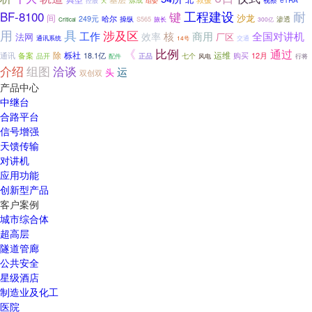
视察
控股
组委
大
耐
BF-8100
键
工程建设
间
沙龙
249元
哈尔
操纵
S565
旅长
渗透
300亿
Critical
用
具
涉及区
工作
核
商用
全国对讲机
效率
法网
厂区
通讯系统
14号
交通
《
比例
通过
除
栎社
通讯
备案
运维
12月
18.1亿
正品
购买
品开
配件
七个
风电
行将
组图
介绍
洽谈
运
头
双创双
产品中心
中继台
合路平台
信号增强
天馈传输
对讲机
应用功能
创新型产品
客户案例
城市综合体
超高层
隧道管廊
公共安全
星级酒店
制造业及化工
医院