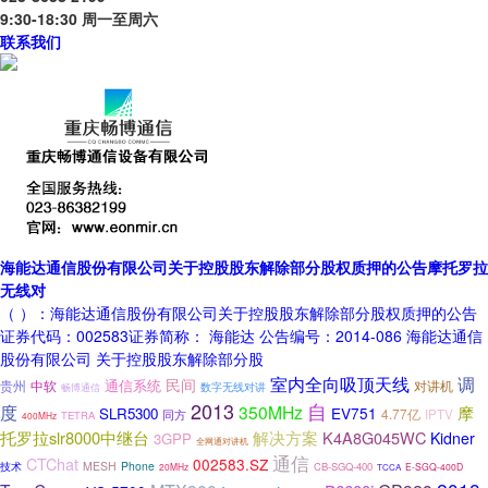
9:30-18:30 周一至周六
联系我们
海能达通信股份有限公司关于控股股东解除部分股权质押的公告摩托罗拉
无线对
（ ）：海能达通信股份有限公司关于控股股东解除部分股权质押的公告
证券代码：002583证券简称： 海能达 公告编号：2014-086 海能达通信
股份有限公司 关于控股股东解除部分股
室内全向吸顶天线
调
民间
通信系统
贵州
中软
对讲机
数字无线对讲
畅博通信
2013
自
度
350MHz
摩
EV751
SLR5300
4.77亿
IPTV
同方
TETRA
400MHz
托罗拉slr8000中继台
解决方案
K4A8G045WC
Kidner
3GPP
全网通对讲机
通信
CTChat
002583.SZ
技术
MESH
Phone
CB-SGQ-400
20MHz
E-SGQ-400D
TCCA