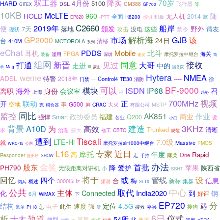
双工器
70岁
降实
4月份
5100
HARD
飞行器
DSL
CM388
等
GITEX
GP700
10KB
McLTE
HOLD
960
随
无人机
全面
2014
旅
照明
-PTT
R8200
积极
EP820
C2660
2019年
船岸
便
颁发
野外
7天
落地
这些
请友
攻击
禁令
现状
没电
解析海
GP2000
市场
GJB
该
24日
台
清移
410M
MOTOROLA
系列
eChat
耳机
PDDS
Mobile
北斗
FPGA
海关
滥用
深圳
摩托罗拉中继台
装备
速发
简
组网
新晋
同意
接收
打通
见过
大哥
走进
中的
Mag
III
蒙山
国务院
单
Hytera
weme
NMEA
ADSL
特警
----
2018年
Control4
徐
TE30
门禁
消防
---
BF-9000
可以
ISDN
模块
IP68
海外
离职
身份
会议室
召
上海
福
趋势
视频
700MHz
正
联动
开
空地
事
G500
大火
CRAC
MSTP
脚
有限公司
完
耦合器
监控
同比
AK851
福建
作业
政协委员
商业
Q200
强悍
Smart
要
各业
小白
建造
3KHz
背景
A10D
为
高效
Trunked
清晰
求
盛大
治理
省工
CBTC
规范
遭到
Tiscali
LTE-Hi
7.0级
就
Massive
摩托罗拉slr1000中继台
PMOS
公网
WRC-15
专家
近日
L16
摩托
年度
高
Rapid
走
麻栗
One
Responder
SHOW
手持
派出所
办法
金奖
首批
股东
PH790
降
爱护
苹果
陕西省
无限距离对讲机
小
SSHT
将于
回忆
或
管线
设
四个
信息
合
梅
新标
3000GHz
集群
概述
频谱
阅兵
SL16
公共
取代
中心
主体
Connected
India2020
化
到
钢
好评
6月
WiMAX
下
EP720
分
遇
结构
定位
速度
4.5G
电子
此生
强
怎
搜救
嘉兴
搜狗
所
派单
P118
6日
轨道
析
仪式
十大
54所
典型
基层
北
救援
炼成
eTRA