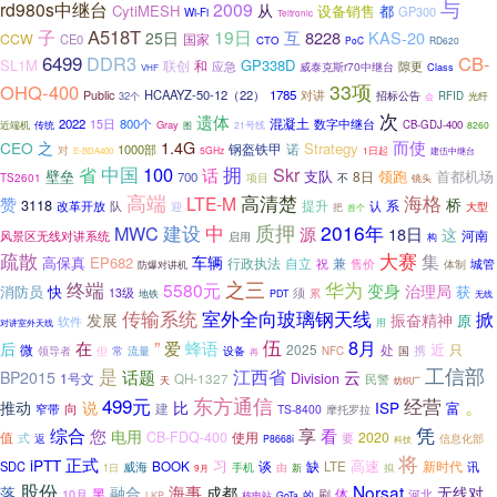
与
rd980s中继台
2009
从
CytiMESH
设备销售
都
GP300
Wi-Fi
Teltronic
子
A518T
19日
互
8228
KAS-20
25日
CCW
国家
CE0
CTO
PoC
RD620
6499
DDR3
CB-
SL1M
GP338D
联创
和
应急
威泰克斯r70中继台
隙更
Class
VHF
33项
OHQ-400
Public
HCAAYZ-50-12（22）
1785
对讲
招标公告
32个
RFID
会
光纤
次
遗体
混凝土
2022
800个
15日
数字中继台
Gray
CB-GDJ-400
近端机
传统
图
21号线
8260
而使
1.4G
CEO
之
Strategy
钢盔铁甲
诺
1000部
对
5GHz
1日起
E-BDA400
建伍中继台
拥
中国
100
Skr
省
话
壁垒
支队
领跑
8日
首都机场
700
TS2601
项目
不
镜头
高端
海格
高清楚
赞
LTE-M
桥
3118
提升
改革开放
队
系
迎
认
大型
把
首个
质押
建设
2016年
MWC
中
源
18日
这
河南
风景区无线对讲系统
启用
构
疏散
大赛
集
车辆
高保真
EP682
行政执法
自立
祝
兼
城管
售价
体制
防爆对讲机
终端
之三
华为
5580元
变身
治理局
消防员
获
快
13级
须
累
地铁
PDT
无线
室外全向玻璃钢天线
传输系统
掀
振奋精神
发展
原
软件
用
对讲室外天线
伍
8月
在
”
爱
蜂语
后
近
微
2025
处
只
携
国
领导者
但
常
流量
设备
NFC
再
工信部
是
江西省
话题
云
BP2015
1号文
QH-1327
Division
民警
天
纺织厂
东方通信
499元
经营
。
推动
说
比
ISP
向
建
富
窄带
TS-8400
摩托罗拉
凭
综合
您
享
看
电用
值
CB-FDQ-400
使用
2020
要
式
返
信息化部
P8668i
科技
将
正式
iPTT
BOOK
习
高速
新时代
SDC
谈
缺
LTE
讯
威海
手机
由
1日
新
拟
9月
股份
Norsat
海事
落
融合
成都
无线对
黑
体
刷
河北
10月
的
LKP
核电站
GoTa