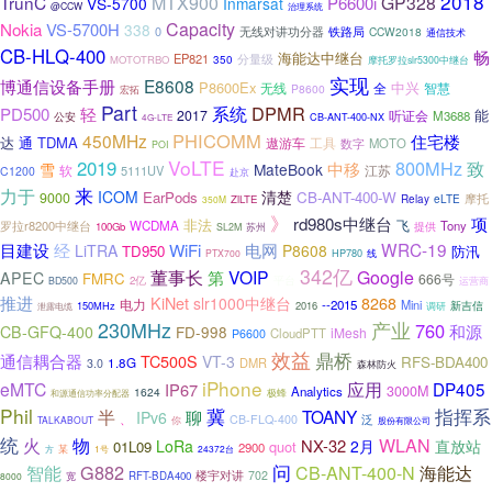
2018
TrunC
MTX900
GP328
P6600i
VS-5700
Inmarsat
@CCW
治理系统
Capacity
Nokia
VS-5700H
338
0
无线对讲功分器
铁路局
CCW2018
通信技术
CB-HLQ-400
畅
海能达中继台
EP821
分量级
MOTOTRBO
350
摩托罗拉slr5300中继台
实现
E8608
博通信设备手册
P8600Ex
中兴
无线
智慧
全
P8600
宏拓
Part
DPMR
系统
PD500
轻
能
2017
听证会
M3688
公安
CB-ANT-400-NX
4G-LTE
PHICOMM
450MHz
住宅楼
达
TDMA
通
遨游车
工具
数字
MOTO
POI
VoLTE
2019
800MHz
致
中移
雪
MateBook
软
5111UV
江苏
C1200
赴京
来
力于
ICOM
清楚
EarPods
CB-ANT-400-W
9000
摩托
ZiLTE
Relay
eLTE
350M
》
rd980s中继台
项
非法
飞
罗拉r8200中继台
WCDMA
Tony
提供
100Gb
苏州
SL2M
WRC-19
目建设
经
WiFi
电网
LiTRA
P8608
TD950
防汛
HP780
PTX700
线
342亿
董事长
VOIP
Google
第
APEC
FMRC
666号
2亿
平台
运营商
BD500
推进
KiNet
slr1000中继台
8268
电力
--2015
Mini
150MHz
2016
新吉信
调研
泄露电缆
230MHz
产业
760
和源
CB-GFQ-400
FD-998
iMesh
CloudPTT
P6600
效益
鼎桥
通信耦合器
TC500S
VT-3
RFS-BDA400
1.8G
DMR
3.0
森林防火
iPhone
eMTC
应用
DP405
IP67
3000M
Analytics
1624
极蜂
和源通信功率分配器
Phil
冀
指挥系
半
聊
TOANY
IPv6
、
泛
CB-FLQ-400
你
TALKABOUT
股份有限公司
统
火
物
WLAN
NX-32
LoRa
2月
直放站
01L09
quot
2900
方
某
1号
24372台
智能
G882
问
CB-ANT-400-N
海能达
楼宇对讲
702
RFT-BDA400
8000
宽