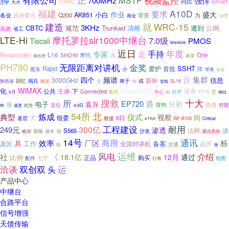
有限公司
MSTP
700MHz
强悍
同比
Smart
CRAC
大火
福建
A10D
要求
作业
盛大
AK851
小白
各业
政协委员
Q200
背景
为
治理
商业
建造
就
WRC-15
3KHz
CBTC
规范
Trunked
遭到
清晰
公网
高效
省工
LTE-Hi
摩托罗拉slr1000中继台
7.0级
Tiscali
PMOS
Massive
近日
手持
年度
专家
走
Responder
L16
SHOW
摩托
One
高
麻栗
派出所
PH790
金奖
无限距离对讲机
SSHT
爱护
首批
Rapid
股东
小
降
苹果
办法
四个
设
集群
频谱
信息
3000GHz
新标
将于
或
回忆
阅兵
概述
合
SL16
陕西省
梅
管线
WiMAX
India2020
化
公共
下
派单
主体
Connected
中心
好评
P118
怎
6月
取代
到
钢结
搜救
十大
所
EP720
遇
分析
电子
嘉兴
强
搜狗
轨道
控股
定位
构
此生
4.5G
速度
54所
北
典型
炼成
仪式
视察
大
间
组委
6日
基层
救援
BF-8100
Critical
eTRA
工程建设
耐用
300亿
249元
渗透
法网
涉
S565
操纵
哈尔
旅长
键
沙龙
通讯系统
14号
通讯
商用
效率
厂区
栎
具
备案
及区
工作
全国对讲机
品开
核
交通
除
运维
风电
介绍
社
《
18.1亿
12月
通过
比例
正品
购买
七个
配件
行将
组图
洽谈
运
双创双
头
产品中心
中继台
合路平台
信号增强
天馈传输