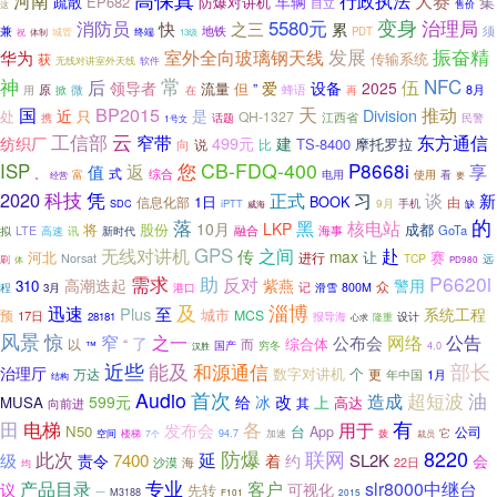
河南
行政执法
大赛
车辆
集
疏散
EP682
防爆对讲机
自立
售价
这
变身
治理局
5580元
消防员
之三
快
累
兼
地铁
须
PDT
体制
城管
终端
祝
13级
振奋精
室外全向玻璃钢天线
发展
华为
传输系统
获
无线对讲室外天线
软件
常
神
后
伍
NFC
领导者
爱
设备
2025
流量
但
”
原
微
蜂语
在
8月
用
掀
再
国
BP2015
天
推动
近
是
Division
处
只
QH-1327
江西省
携
民警
话题
1号文
工信部
云
窄带
东方通信
499元
建
纺织厂
TS-8400
摩托罗拉
向
说
比
CB-FDQ-400
P8668i
ISP
您
返
享
值
式
。
综合
看
富
电用
使用
要
经营
科技
凭
2020
谈
正式
习
新
1日
BOOK
信息化部
由
9月
iPTT
手机
SDC
威海
缺
的
落
黑
核电站
10月
LKP
股份
成都
将
融合
海事
GoTa
LTE
拟
高速
讯
新时代
无线对讲机
GPS
之间
赴
传
max
河北
让
赛
进行
Norsat
TCP
远
刷
体
PD980
P6620i
需求
助
反对
高潮迭起
紫燕
警用
310
众
记
程
滑雪
800M
3月
港口
及
淄博
迅速
Plus
至
系统工程
城市
预
MCS
17日
28181
报导海
隆重
设计
心求
风景
惊
窄
之一
网络
公告
公布会
了
综合体
以
“
而
国产
穷冬
™
4.0
汉胜
部长
近些
能及
和源通信
治理厅
数字对讲机
个
万达
更
年中国
1月
结构
Audio
首次
油
超短波
造成
改
599元
给
冰
上
MUSA
其
高达
向前进
田
各
有
电梯
用于
发布会
N50
台
App
公司
它
空间
楼梯
7个
94.7
加速
拨
裁员
防爆
8220
此次
联网
级
延
7400
SL2K
责令
着
会
约
海
沙漠
22日
均
专业
客户
产品目录
slr8000中继台
议
可视化
先转
一
M3188
F101
2015