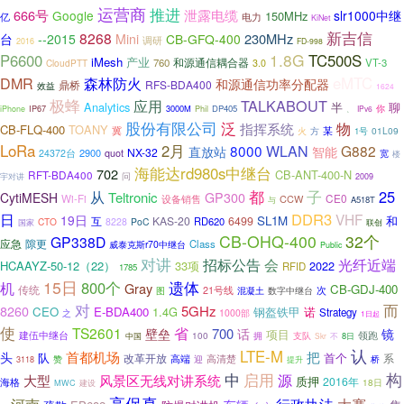
运营商
推进
666号
泄露电缆
Google
slr1000中继
150MHz
亿
电力
KiNet
新吉信
8268
230MHz
台
--2015
Mini
CB-GFQ-400
调研
2016
FD-998
1.8G
P6600
TC500S
iMesh
产业
和源通信耦合器
760
VT-3
CloudPTT
3.0
DMR
森林防火
eMTC
和源通信功率分配器
RFS-BDA400
鼎桥
效益
1624
极蜂
TALKABOUT
应用
Analytics
半
聊
你
IP67
3000M
DP405
iPhone
Phil
、
IPv6
股份有限公司
泛
物
指挥系统
CB-FLQ-400
TOANY
冀
某
01L09
火
方
1号
LoRa
2月
8000
WLAN
G882
直放站
智能
NX-32
2900
24372台
quot
宽
楼
海能达rd980s中继台
702
CB-ANT-400-N
RFT-BDA400
问
宇对讲
2009
子
都
25
从
Teltronic
CytiMESH
GP300
CE0
Wi-Fi
CCW
设备销售
A518T
与
日
DDR3
VHF
19日
SL1M
和
KAS-20
6499
互
RD620
CTO
8228
PoC
国家
联创
CB-OHQ-400
32个
GP338D
隙更
应急
Class
威泰克斯r70中继台
Public
对讲
招标公告
会
光纤近端
HCAAYZ-50-12（22）
33项
2022
RFID
1785
15日
800个
遗体
机
Gray
CB-GDJ-400
传统
次
21号线
混凝土
图
数字中继台
对
而
8260
5GHz
CEO
E-BDA400
1.4G
钢盔铁甲
诺
Strategy
之
1000部
1日起
使
TS2601
省
700
壁垒
话
镜
项目
建伍中继台
领跑
100
拥
支队
中国
不
8日
Skr
认
LTE-M
首都机场
把
头
队
首个
改革开放
系
赞
高端
迎
高清楚
桥
3118
提升
中
启用
构
源
大型
风景区无线对讲系统
质押
2016年
海格
18日
建设
MWC
高保真