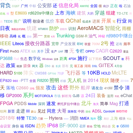
背负
信息化局
公安部
还
正在
广州
中标
全国
很
啦
石油
CQST
AWIRE
南沙
海峡
穿越
上市
组建
建筑
rd620s中继台
E8600i
型
大的
TD-LTE
推
石化
用
QChat
开展
行业
说明
低价
车载
推广
创业者
进展
同
TEDS
低成本
宅
语
统建
AeroMACS
智能化
日夜
防护
雨棚
识别
MTM800
邵阳市
海能达对讲机
第一
Trunking
rd980中继台
移动
油气
概
高峰
GSM-R
神秘
化
贯彻
启动
4月
2号
IEEE
接收分路器
抢
Liteos
宽带
产业发展
还有
频率
即时
700M
联盟
没
无
First
专栏
CAGR
C2620
ATEX
增
Pre5G
关于
OPPO
5月
生产
覆盖
UHF
施行
SCOUT
科
P3688
数字化
距离
Rail
生态
以下简称
4FSK
Windows
业务
敢
政策
GITEX
达
器
摄像
那有
元
湖南
双工器
4月份
网关
D50
DSL
能源
最
长庆
降实
10KB
McLTE
飞行器
HARD
等
5100
CM388
HOLD
70岁
GP700
照明
7
无人机
2014
现状
随便
-PTT
EP820
R8200
旅
全面
960
积极
2019年
攻击
这些
野外
天
船岸
禁令
清
落地
颁发
C2660
请友台
410M
没电
系列
移
24日
GP2000
装备
eChat
该
市场
解析海
GJB
滥用
MOTOROLA
耳机
北斗
打通
FPGA
速发
PDDS
Mag
简单
深圳
摩托罗拉中继台
Mobile
海关
大哥
同意
走进
III
见过
weme
ADSL
新晋
组网
国务院
中的
Control4
蒙山
接收
2018年
徐
Hytera
TE30
消防
特警
上海
---
NMEA
模块
----
海外
门禁
离职
可以
IP68
趋势
BF-9000
ISDN
身份
空地
G500
会议室
福
召开
完
联动
耦合器
事
脚
正
视频监控