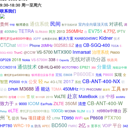
9:30-18:30 周一至周六
联系我们
民间
通信系统
对讲机
贵州
室内全向吸顶天线
调
畅博通信
中软
数字无线对讲
TETRA
350MHz
EV751
4.77亿
IPTV
400MHz
同方
2013
度
SLR5300
自
Kidner
解决方案
K4A8G045WC
摩托罗拉slr8000中继台
技术
3GPP
全网通对讲机
CTChat
CB-SGQ-400
002583.SZ
MESH
Phone
20MHz
通信
TCCA
E-
MTX900
Inmarsat
VS-5700
治理系统
@CCW
P6600i
TrunC
SGQ-400D
无线对讲功分器
2018
338
GP328
VS-5700H
铁路局
Nokia
0
Capacity
通信技术
分量级
CB-HLQ-400
CCW2018
EP821
MOTOTRBO
海能达中继
350
P8600Ex
实现
宏拓
P8600
全
台
畅博通信设备手册
E8608
无线
摩托罗拉slr5300中继台
CB-ANT-400-NX
轻
2017
智慧
公安
PD500
4G-LTE
听
中兴
系统
Part
通
工具
M3688
能达
450MHz
TDMA
证会
DPMR
POI
PHICOMM
数字
遨游车
赴京
中移
VoLTE
MateBook
雪
软
2019
住宅楼
江苏
MOTO
C1200
5111UV
800MHz
CB-ANT-400-W
350M
致力于
ICOM
ZiLTE
清楚
9000
EarPods
来
eLTE
苏
100Gb
rd980s中继台
》
摩托罗拉r8200中继台
SL2M
WCDMA
Relay
非法
州
PTX700
飞
项目建设
经
P8608
TD950
提供
WiFi
Tony
LiTRA
电网
BD500
2亿
平台
WRC-19
HP780
VOIP
董事长
防汛
342
APEC
FMRC
线
第