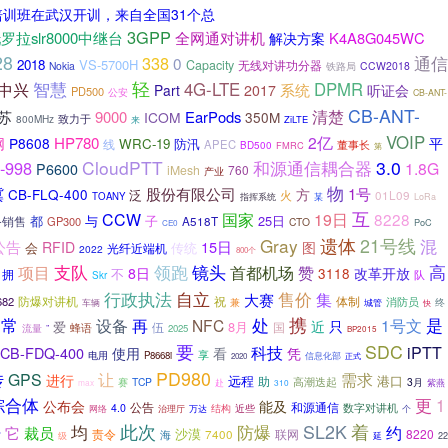
培训班在武汉开训，来自全国31个总
3GPP
罗拉slr8000中继台
全网通对讲机
解决方案
K4A8G045WC
28
通信
338
0
2018
VS-5700H
Capacity
无线对讲功分器
Nokia
铁路局
CCW2018
轻
中兴
智慧
4G-LTE
DPMR
系统
Part
2017
听证会
PD500
公安
CB-ANT-
CB-ANT-
清楚
苏
9000
EarPods
ICOM
350M
800MHz
致力于
ZiLTE
来
VOIP
2亿
HP780
网
P8608
平
WRC-19
防汛
线
APEC
董事长
BD500
FMRC
第
CloudPTT
3.0
-998
和源通信耦合器
1.8G
P6600
iMesh
760
产业
物
1号
冀
股份有限公司
方
CB-FLQ-400
泛
01L09
火
TOANY
某
指挥系统
LoRa
互
CCW
国家
19日
8228
都
与
子
25日
备销售
A518T
GP300
CTO
PoC
CE0
21号线
Gray
遗体
混
公告
15日
RFID
图
会
传统
光纤近端机
2022
800个
支队
镜头
高
项目
领跑
赞
首都机场
改革开放
8日
3118
不
拥
队
Skr
售价
行政执法
自立
集
大赛
防爆对讲机
体制
682
祝
消防员
兼
终
城管
车辆
快
处
携
是
常
设备
再
NFC
1号文
只
近
爱
8月
伍
国
蜂语
流量
”
2025
BP2015
要
SDC
科技
iPTT
CB-FDQ-400
使用
看
凭
享
电用
P8668i
信息化部
2020
正式
PD980
需求
传
GPS
让
进行
远程
港口
助
高潮迭起
赛
TCP
3月
max
赴
310
紫燕
更
综合体
1
公布会
能及
公告
和源通信
数字对讲机
4.0
近些
结构
网络
治理厅
万达
个
着
均
此次
防爆
SL2K
它
约
裁员
于
责令
沙漠
7400
联网
8220
海
级
延
22