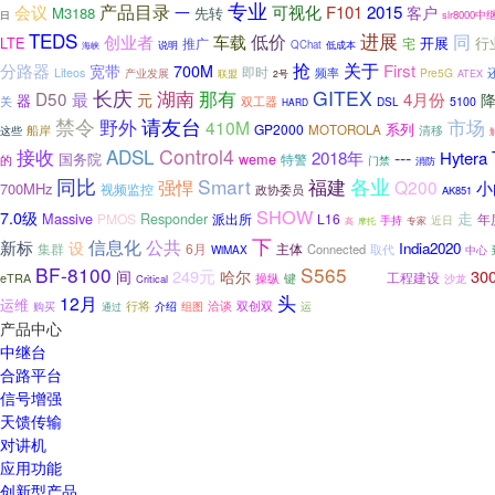
专业
会议
产品目录
可视化
F101
2015
客户
一
M3188
先转
slr8000中
日
TEDS
低价
进展
同
车载
创业者
LTE
开展
宅
行
推广
说明
QChat
海峡
低成本
分路器
抢
关于
宽带
First
700M
即时
Liteos
频率
Pre5G
产业发展
联盟
2号
ATEX
长庆
那有
GITEX
湖南
D50
最
4月份
元
器
关
双工器
5100
DSL
HARD
禁令
请友台
野外
市场
410M
GP2000
系列
MOTOROLA
船岸
清移
这些
接收
ADSL
Control4
---
2018年
Hytera
国务院
weme
特警
的
门禁
消防
同比
Smart
各业
福建
强悍
Q200
小
700MHz
视频监控
政协委员
AK851
SHOW
7.0级
走
Massive
PMOS
Responder
派出所
L16
年
手持
近日
高
专家
摩托
下
信息化
公共
新标
设
India2020
6月
主体
集群
Connected
取代
WiMAX
中心
BF-8100
S565
249元
30
间
哈尔
旅长
工程建设
eTRA
键
操纵
Critical
沙龙
头
12月
运维
洽谈
双创双
行将
介绍
组图
运
购买
通过
产品中心
中继台
合路平台
信号增强
天馈传输
对讲机
应用功能
创新型产品