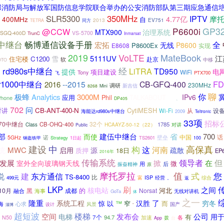
公安部消防局与解放军国防信息学院联合举办的公安消防部队第三期应急通信
SLR5300
350MHz
IPTV
4.77亿
摩托
400MHz
自
EV751
同方
2013
TETRA
P6600i
GP3
@CCW
MTX900
治理系统
-SGQ-400D
VS-5700
TrunC
Inmarsat
畅博通信设备手册
0中继台
全
宏拓
无线
P8600
P8600Ex
E8608
实现
MateBook
2019
VoLTE
5111UV
江
雪
住宅楼
C1200
赴京
软
中移
OTO
rd980s中继台
经
LiTRA
TD950
提供
电
》
项目建设
WiFi
Tony
飞
PTX700
lr1000中继台
FD
--2015
CB-GFQ-400
2016
230MHz
调研
新吉信
8268
Mini
聊
你
极蜂
Analytics
3000M
IPv6
应用
Phil
TALKABOUT
半
Phone
DP405
、
702
问
CB-ANT-400-N
CytiMESH
对讲
从
设
Wi-Fi
海能达rd980s中继台
2009
Teltronic
33项
招标
70中继台
32个
CB-OHQ-400
1785
HCAAYZ-50-12（22）
对讲
Class
Public
0部
建伍中继台
省
700
而使
中国
诺
壁垒
话
5GHz
钢盔铁甲
Strategy
1日起
TS2601
100
建设
高保真
中
构
河南
这
统
MWC
启用
疏散
源
质押
18日
EP
2016年
传输系统
但
领导者
发展
掀
在
室外全向玻璃钢天线
微
用
后
振奋精神
原
摩托罗拉
值
式
您
东方通信
说
建
TS-8400
比
ISP
经营
综合
499元
富
。
返
LKP
刷
之间
核电站
的
河北
10月
Norsat
黑
海事
成都
融合
无线对讲机
GoTa
体
之一
隆重
系统工程
了
汉胜
穷冬
惊
以
™
窄
而
海
心求
风景
国产
设计
淄博
“
超短波
楼梯
发布会
空间
公司
电梯
用
有
7个
94.7
各
N50
加速
拨
App
台