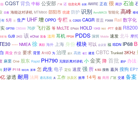
很
CQST
背负
石油
公安部
中标
正在
AWIRE
还
信息化局
南沙
继台
广州
全国
识别
高峰
邵阳市
防护
业
统建
海能达对讲机
MTM800
智能化
移
日夜
AeroMACS
UHF
增
专栏
数字化
生产
CAGR
Rail
5月
OPPO
覆盖
还有
C2620
没
无
P3688
R8200
飞行器
降实
HOLD
70岁
McLTE
等
全面
GP700
CM388
10KB
-PTT
EP820
960
该
PDDS
耳机
北斗
速发
滥用
深圳
摩
GJB
eChat
装备
解析海
24日
Mobile
FPGA
徐
模块
B
TE30
上海
身份
IP68
----
可以
NMEA
海外
福
ISDN
离职
会议室
CBTC
要求
治理
白
3KHz
商业
背景
高效
作业
A10D
Trunked
为
建造
省工
盛大
首批
PH790
金奖
股东
降
小
办法
麻栗
度
One
无限距离对讲机
Rapid
爱护
强
此生
所
怎
电子
速度
搜狗
好评
嘉兴
EP7
定位
搜救
P118
到
4.5G
钢结构
派单
耐用
备案
渗透
14号
0亿
法网
工作
涉及区
效率
商用
核
交通
通讯系统
厂区
具