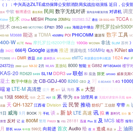
（ ）：中兴高达ZiLTE成功保障公安部消防局实战拉动演练 近日，
民间
数字无线对讲
调度
中软
对讲机
畅博通信
通信系统
贵州
室内全向吸顶天线
技术
TCCA
MESH
Phone
20MHz
002583.SZ
通信
E
Kidner
CTChat
CB-SGQ-400
技术
摩托罗拉slr530
350
海能达中继台
EP821
CB-HLQ-400
MOTOTRBO
分量级
数字
能达
工具
TDMA
PHICOMM
M3688
遨游车
POI
通
450MHz
400-NX
M
400-W
非法
摩托罗拉r8200中继台
100Gb
苏州
SL2M
eLTE
Relay
WCDMA
Google
KiNet
推进
s
150MHz
666号
台
泄露电缆
运营商
电力
342亿
1624
eMTC
DMR
效益
i
TC500S
鼎桥
森林防火
和源通信功率分配器
IP67
VT-3
RFS-BDA400
8000
G882
24372台
直放站
智能
2月
楼宇
NX-32
宽
RFT-BDA400
WLAN
2900
quot
KAS-20
联创
DDR3
SL1M
RD620
隙更
和
应急
威泰克斯r
6499
VHF
GP338D
对
凝土
CB-GDJ-400
8260
100
次
数字中继台
1.4G
之
CEO
E-BDA400
端
大型
LTE-M
高清楚
风景区无线对讲系
迎
认
系
海格
把
提升
桥
首个
累
华为
13级
5580元
之三
治理局
端
须
获
无线对讲室外天线
地铁
变身
软件
PDT
天
民警
推动
QH-1327
云
窄带
Division
江西省
纺织厂
工信部
向
话题
新
缺
谈
讯
威海
LTE
高速
拟
1日
9月
将
习
BOOK
手机
新时代
落
股份
由
及
800M
MCS
反对
28181
城市
记
警用
滑雪
众
迅速
至
报导
P6620i
预
Plus
17日
上
月
首次
Audio
油田
给
向前进
造成
599元
部长
改
高达
年中国
其
MUSA
冰