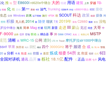
大的
用语
型
E8600i
建筑
推
石化
rd620s中继台
穿越
TD-
组建
啦
上市
化
第一
接收
油气
Trunking
概
rd980中继台
动
雨棚
启动
神秘
IEEE
贯彻
4月
GSM-R
科达
SCOUT
政策
摄像
生态
Windows
敢
距离
施行
网
4FSK
业务
以下简称
能源
积极
2019年
2014
随便
现状
没电
C2660
无人机
7天
照明
旅
落地
攻击
颁发
III
大哥
走进
蒙山
Mag
组网
见过
简单
托罗拉中继台
海关
新晋
打通
中
同意
F-9000
MSTP
事
联动
耦合器
脚
空地
CRAC
趋势
召开
G500
大火
正
有限公司
完
规范
清晰
公网
遭到
WRC-15
摩托罗拉slr1000中继台
就
LTE-Hi
Tiscali
将于
合
四个
频谱
苹果
或
回忆
3000GHz
SSHT
陕西省
管线
梅
SL16
阅兵
概述
54所
6日
炼成
组委
分析
救援
20
控股
北
轨道
基层
十大
视察
遇
典型
大
仪式
栎社
18.1亿
配件
全国对讲机
品开
通讯
风电
正品
除
《
比例
七个