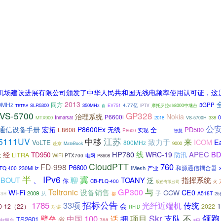
向云南机场建设进展有限公司颁发了中华人民共和国无线电频率使用认可证，
2013
0MHz
同方
3GPP
4.77亿
SLR5300
350MHz
EV751
IPTV
摩托罗拉slr8000中继台
TETRA
自
VS-5700
GP328
治理系统
Nokia
P6600i
0
MTX900
Inmarsat
2018
338
VS-5700H
公
通信设备手册
宏拓
P8600Ex
无线
全
中兴
PD500
E8608
实现
P8600
智慧
5111UV
江苏
中移
来
致力于
ICOM
E
VoLTE
800MHz
9000
赴京
MateBook
线
HP780
APEC
BD
经
WRC-19
TD950
防汛
设
LiTRA
WiFi
电网
PTX700
P8608
CloudPTT
760
FD-998
P6600
和源通信耦合器
230MHz
iMesh
FQ-400
产业
半
IPv6
冀
、
ABOUT
聊
TOANY
指挥系统
泛
你
CB-FLQ-400
火
股份有限公司
与
Teltronic
设备销售
GP300
Wi-Fi
CCW
CE0
子
2009
从
A518T
ESH
都
25
招标公告
1785
33项
传统
光纤近端机
会
0-12（22）
2022
对讲
RFID
领跑
项目
Skr
100
支队
不
壁垒
中国
话
拥
TS2601
省
中继台
700
8日