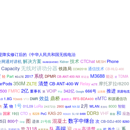
这是降实修订后的《中华人民共和国无线电治
技术
解决方案
CTChat
全网通对讲机
Phone
Kidner
MESH
K4A8G045WC
无线对讲功分器
Capacity
铁路局
通信技术
CB-HLQ-400
CCW2018
安
系统
M3688
Part
DPMR
能达
轻
2017
TDMA
CB-ANT-400-NX
4G-LTE
听证会
通
350M
清楚
摩托罗拉r8200
ZiLTE
CB-ANT-400-W
Relay
arPods
eLTE
2亿
VOIP
推进
500
FMRC
342亿
666号
董事长
泄露电缆
第
平台
Google
运营商
效益
鼎桥
eMTC
1.8G
和源通信功
DMR
RFS-BDA400
3.0
TC500S
VT-3
森林防火
某
1号
2月
物
01L09
8000
智能
LoRa
WLAN
方
2900
quot
24372台
NX-32
直放站
和
DDR3
VHF
KAS-20
国家
19日
CTO
应急
8228
PoC
联创
日
互
SL1M
6499
RD620
数字中继台
混凝土
图
15日
800个
次
遗体
CB-GDJ-400
21号线
8260
Gray
高端
3118
迎
赞
队
高清楚
系
首个
认
把
镜头
首都机场
提升
改革开放
LTE-M