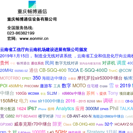
云南省工信厅向云南机场建设进展有限公司颁发
2019年1月15日， 制造业无线对讲系统 ，云南省工业和信息化厅
调度
贵州
民间
对讲机
数字无线对讲
40
畅博通信
通信系统
中软
室内全向吸顶天线
通信
CB-SGQ-400
E-SGQ-400D
TCCA
20MHz
@CCW
TrunC
002583.SZ
350
摩托罗拉slr5300中继台
海能达中继台
畅博
MOTOTRBO
EP821
分量级
雪
2019
数字
MOTO
POI
遨游车
450MHz
住宅楼
工具
软
PHICOMM
C1200
Tony
中继台
苏州
SL2M
rd980s中继台
100Gb
提供
项目建
WCDMA
非法
》
飞
调研
150MHz
电力
2016
slr1000中继台
--2015
8268
新吉信
CB-G
KiNet
Mini
Phil
IP67
Analytics
1624
应用
3000M
TALK
率分配器
极蜂
DP405
iPhone
宽
G882
楼宇对讲
702
RFT-BDA400
CB-ANT-400-N
问
海能达rd980s中继台
CytiM
隙更
威泰克斯r70中继台
32个
CB-OHQ-400
HCAAYZ-5
GP338D
Class
Public
Strategy
对
5GHz
1000部
1日起
之
而使
1.4G
钢盔铁甲
建伍
CEO
诺
E-BDA400