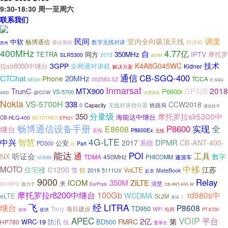
9:30-18:30 周一至周六
联系我们
民间
调度
室内全向吸顶天线
中软
畅博通信
数字无线对讲
对讲机
通信系统
贵州
400MHz
4.77亿
自
IPTV
TETRA
同方
350MHz
摩托罗
SLR5300
2013
EV751
技术
3GPP
K4A8G045WC
拉slr8000中继台
全网通对讲机
Kidner
解决方案
通信
CB-SGQ-400
20MHz
CTChat
Phone
TCCA
002583.SZ
MESH
E-SGQ-
Inmarsat
2018
TrunC
MTX900
GP328
P6600i
VS-5700
@CCW
400D
治理系统
Nokia
VS-5700H
338
CCW2018
Capacity
无线对讲功分器
0
铁路局
通信技术
分量级
摩托罗拉slr5300中
350
海能达中继台
CB-HLQ-400
MOTOTRBO
EP821
畅博通信设备手册
实现
全
P8600
继台
E8608
P8600Ex
宏拓
无线
4G-LTE
中兴
智慧
2017
DPMR
CB-ANT-400-
公安
系统
PD500
Part
轻
能达
POI
通
工具
听证会
NX
数字
TDMA
450MHz
PHICOMM
遨游车
M3688
中移
MOTO
住宅楼
C1200
江苏
VoLTE
软
雪
5111UV
2019
MateBook
赴京
9000
Relay
ICOM
350M
ZiLTE
来
清楚
800MHz
EarPods
致力于
CB-ANT-400-W
摩托罗拉r8200中继台
100Gb
rd980s中
WCDMA
eLTE
SL2M
》
非法
飞
经
LiTRA
继台
P8608
Tony
TD950
项目建设
电网
WiFi
PTX700
苏州
提供
APEC
VOIP
平台
2亿
FMRC
第
防汛
BD500
HP780
WRC-19
线
董事长