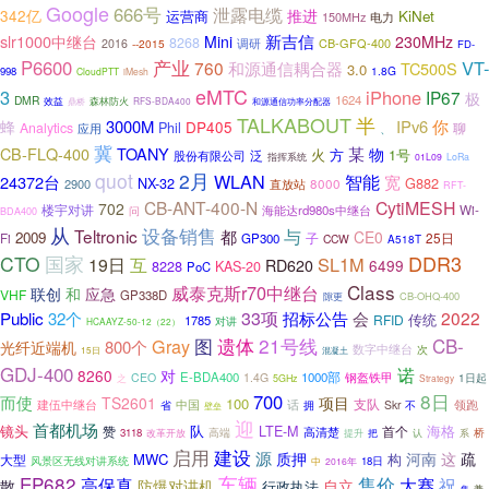
Google
666号
泄露电缆
推进
342亿
运营商
KiNet
150MHz
电力
新吉信
slr1000中继台
Mini
230MHz
8268
CB-GFQ-400
2016
--2015
调研
FD-
产业
P6600
VT-
760
和源通信耦合器
TC500S
3.0
1.8G
998
CloudPTT
iMesh
eMTC
3
iPhone
IP67
极
1624
DMR
效益
鼎桥
森林防火
RFS-BDA400
和源通信功率分配器
TALKABOUT
半
3000M
IPv6
你
蜂
Phil
DP405
Analytics
聊
、
应用
冀
某
CB-FLQ-400
TOANY
物
火
1号
方
股份有限公司
泛
指挥系统
01L09
LoRa
quot
2月
WLAN
智能
24372台
宽
NX-32
G882
8000
2900
直放站
RFT-
CB-ANT-400-N
CytiMESH
702
楼宇对讲
Wi-
海能达rd980s中继台
问
BDA400
从
设备销售
与
Teltronic
都
CE0
2009
Fi
25日
GP300
子
CCW
A518T
DDR3
CTO
国家
SL1M
19日
互
RD620
6499
8228
KAS-20
PoC
Class
威泰克斯r70中继台
联创
和
应急
VHF
GP338D
隙更
CB-OHQ-400
Public
33项
2022
32个
招标公告
会
传统
RFID
1785
对讲
HCAAYZ-50-12（22）
图
21号线
CB-
Gray
遗体
800个
光纤近端机
数字中继台
次
15日
混凝土
GDJ-400
诺
8260
对
E-BDA400
1000部
CEO
1.4G
钢盔铁甲
1日起
之
5GHz
Strategy
8日
700
而使
TS2601
项目
100
支队
建伍中继台
中国
领跑
省
话
拥
Skr
不
壁垒
迎
首都机场
镜头
队
海格
赞
LTE-M
高清楚
首个
高端
桥
3118
改革开放
提升
把
认
系
建设
启用
源
这
质押
河南
疏
MWC
大型
构
风景区无线对讲系统
18日
中
2016年
EP682
车辆
售价
高保真
大赛
祝
散
防爆对讲机
自立
行政执法
兼
集