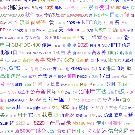
变身
消防员
累
13级
地铁
获
华为
体制
快
5580元
须
治理局
终端
城管
之三
PDT
软件
原
微
传输系统
振奋精神
发展
用
掀
后
无线对讲室外天线
室外全向玻璃钢天线
领
NFC
8月
携
流量
爱
常
在
蜂语
但
伍
国
2025
处
近
导者
”
设备
再
只
天
Division
BP2015
纺织厂
云
工信部
话题
民警
窄带
1号文
江西省
推动
是
QH-1327
您
经营
TS-8400
。
富
值
ISP
东方通信
式
建
向
说
499元
摩托罗拉
返
综合
比
电用
CB-FDQ-400
要
2020
使用
iPTT
信息
享
SDC
看
科技
凭
P8668i
谈
将
化部
1日
由
高速
讯
新
手机
新时代
股份
正式
缺
BOOK
LTE
威海
习
9月
拟
核电站
海事
融合
GoTa
的
体
成都
Norsat
落
无线对
黑
刷
河北
LKP
10月
GPS
3月
港口
传
助
讲机
PD980
310
进行
需求
赛
赴
TCP
之间
远程
让
max
17日
高潮迭起
滑雪
紫燕
警用
至
众
Plus
记
800M
P6620i
迅速
反对
预
28181
及
淄博
了
汉胜
隆重
国产
城市
风景
™
MCS
心求
以
设计
系统工程
报导海
“
惊
窄
公布会
治理厅
万达
能及
网络
4.0
综合体
和源
结构
近些
之一
而
穷冬
公告
年中国
Audio
首次
更
1月
给
MUSA
599元
部长
通信
数字对讲机
个
向前进
App
N50
楼梯
其
改
发布会
油田
空间
加速
上
电梯
7个
冰
高达
造成
超短波
94.7
裁员
级
延
它
各
用于
防爆
此次
联网
均
责令
沙漠
公司
着
台
拨
海
7400
有
产品目录
约
专业
8220
可视化
22日
先转
M3188
SL2K
会议
一
F101
还
slr8000中继台
信息化局
中标
背负
广州
公安部
全
CQST
客户
2015