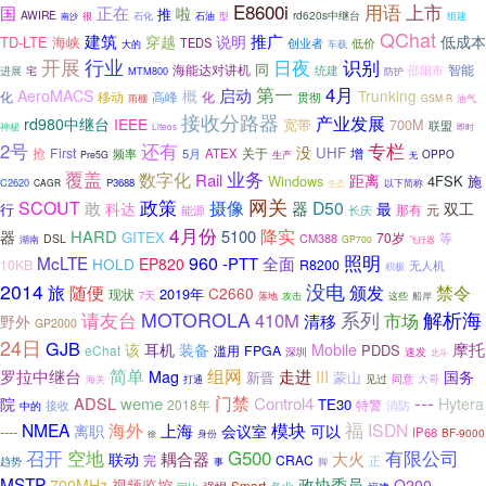
E8600i
用语
上市
国
正在
啦
推
AWIRE
rd620s中继台
很
型
石化
石油
组建
南沙
QChat
建筑
推广
穿越
低成本
说明
TD-LTE
海峡
TEDS
创业者
低价
大的
车载
开展
行业
日夜
识别
同
海能达对讲机
统建
邵阳市
智能
进展
宅
MTM800
防护
第一
4月
启动
AeroMACS
概
Trunking
移动
高峰
化
化
贯彻
雨棚
GSM-R
油气
接收分路器
产业发展
rd980中继台
IEEE
宽带
700M
联盟
神秘
Liteos
即时
还有
专栏
2号
没
UHF
First
关于
抢
5月
ATEX
增
频率
生产
OPPO
Pre5G
无
业务
覆盖
数字化
Rail
距离
Windows
4FSK
施
C2620
P3688
CAGR
生态
以下简称
政策
网关
SCOUT
摄像
D50
敢
器
科达
最
双工
行
元
长庆
那有
能源
4月份
降实
HARD
5100
器
GITEX
70岁
等
CM388
DSL
湖南
GP700
飞行器
照明
McLTE
960
-PTT
全面
HOLD
EP820
10KB
R8200
无人机
积极
没电
2014
颁发
旅
随便
禁令
C2660
2019年
现状
7天
落地
船岸
攻击
这些
MOTOROLA
系列
解析海
请友台
410M
市场
清移
野外
GP2000
24日
GJB
Mobile
摩托
该
耳机
装备
PDDS
eChat
FPGA
滥用
深圳
速发
北斗
组网
简单
罗拉中继台
Mag
走进
III
国务
新晋
蒙山
大哥
见过
同意
海关
打通
---
门禁
ADSL
weme
Control4
院
Hytera
TE30
2018年
特警
接收
消防
中的
海外
福
NMEA
上海
模块
ISDN
离职
会议室
可以
----
IP68
BF-9000
身份
徐
空地
G500
召开
有限公司
大火
耦合器
联动
CRAC
完
正
趋势
脚
事
MSTP
视频监控
政协委员
700MHz
Q200
Smart