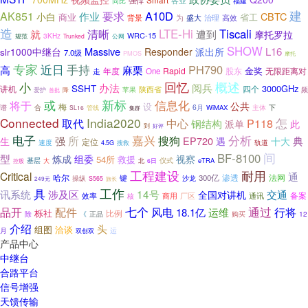
同比
强悍
各业
福建
建
A10D
AK851
要求
作业
CBTC
小白
商业
省工
背景
为
高效
盛大
治理
造
清晰
LTE-Hi
Tiscali
就
遭到
摩托罗拉
WRC-15
规范
3KHz
Trunked
公网
SHOW
Massive
L16
slr1000中继台
Responder
派出所
7.0级
PMOS
摩托
专家
手持
近日
PH790
高
麻栗
金奖
Rapid
股东
无限距离对
年度
One
走
回忆
概述
小
办法
阅兵
SSHT
3000GHz
讲机
四个
陕西省
苹果
频
爱护
首批
降
新标
或
信息化
将于
公共
设
梅
6月
主体
谱
合
管线
WiMAX
下
SL16
集群
Connected
India2020
怎
P118
取代
中心
钢结构
派单
此
到
好评
电子
嘉兴
分析
所
搜狗
强
EP720
典
生
遇
十大
定位
轨道
速度
4.5G
搜救
间
BF-8100
型
炼成
组委
视察
54所
救援
基层
仪式
eTRA
大
北
6日
控股
工程建设
耐用
Critical
通
哈尔
法网
键
300亿
渗透
操纵
沙龙
S565
249元
旅长
工作
具
涉及区
14号
讯系统
交通
全国对讲机
备案
商用
通讯
效率
核
厂区
七个
通过
配件
风电
品开
运维
行将
18.1亿
栎社
比例
除
《
正品
购买
12
介绍
头
组图
洽谈
月
运
双创双
产品中心
中继台
合路平台
信号增强
天馈传输