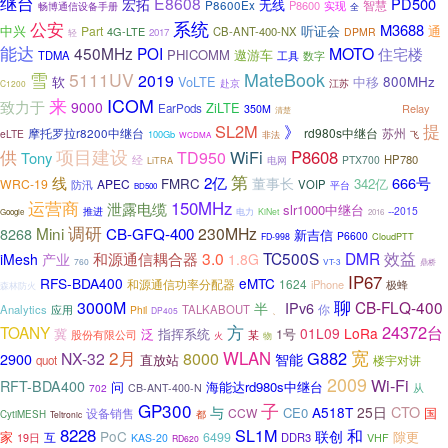
继台
E8608
PD500
宏拓
无线
P8600Ex
P8600
实现
智慧
畅博通信设备手册
全
系统
公安
M3688
中兴
听证会
通
Part
4G-LTE
CB-ANT-400-NX
DPMR
轻
2017
能达
450MHz
POI
MOTO
住宅楼
PHICOMM
遨游车
TDMA
工具
数字
雪
5111UV
MateBook
2019
软
VoLTE
中移
800MHz
江苏
赴京
C1200
来
ICOM
致力于
CB-ANT-400-W
9000
ZiLTE
EarPods
Relay
350M
清楚
SL2M
提
》
rd980s中继台
苏州
摩托罗拉r8200中继台
eLTE
100Gb
飞
非法
WCDMA
项目建设
供
WiFi
P8608
TD950
Tony
HP780
经
电网
PTX700
LiTRA
第
线
2亿
666号
董事长
FMRC
342亿
WRC-19
APEC
VOIP
防汛
平台
BD500
运营商
150MHz
泄露电缆
slr1000中继台
推进
--2015
电力
KiNet
Google
2016
调研
Mini
230MHz
8268
CB-GFQ-400
新吉信
P6600
CloudPTT
FD-998
效益
和源通信耦合器
3.0
TC500S
DMR
iMesh
产业
1.8G
760
鼎桥
VT-3
IP67
RFS-BDA400
eMTC
和源通信功率分配器
1624
iPhone
极蜂
森林防火
聊
3000M
CB-FLQ-400
IPv6
半
你
Analytics
应用
TALKABOUT
Phil
、
DP405
方
24372台
TOANY
01L09
LoRa
泛
1号
冀
指挥系统
某
股份有限公司
火
物
2月
宽
WLAN
G882
NX-32
8000
2900
智能
直放站
楼宇对讲
quot
2009
Wi-Fi
RFT-BDA400
问
海能达rd980s中继台
702
CB-ANT-400-N
从
子
GP300
CTO
与
A518T
25日
CE0
CCW
国
设备销售
CytiMESH
都
Teltronic
8228
SL1M
和
PoC
联创
家
6499
隙更
互
DDR3
19日
KAS-20
VHF
RD620