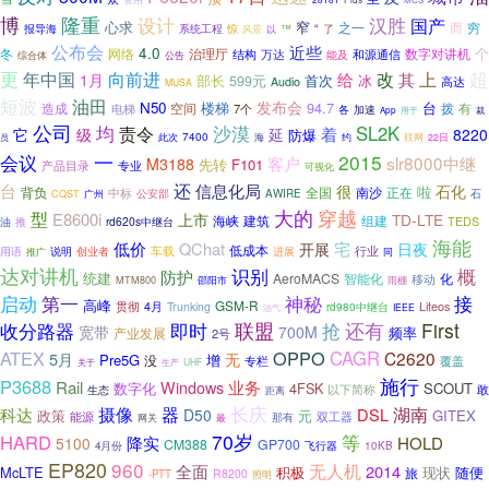
隆重
博
设计
汉胜
国产
心求
窄
之一
而
穷
报导海
系统工程
惊
“
™
了
风景
以
公布会
近些
4.0
个
冬
网络
治理厅
数字对讲机
结构
万达
能及
和源通信
综合体
公告
更
向前进
超
年中国
改
上
给
其
1月
部长
首次
冰
599元
高达
Audio
MUSA
短波
油田
发布会
N50
94.7
台
造成
空间
楼梯
拨
电梯
7个
有
各
加速
用于
App
裁
公司
沙漠
均
SL2K
责令
它
着
级
延
8220
防爆
7400
海
此次
约
联网
22日
员
一
会议
2015
slr8000中继
客户
M3188
先转
F101
产品目录
专业
可视化
还
台
信息化局
很
石化
啦
全国
南沙
背负
中标
正在
CQST
广州
公安部
AWIRE
石
大的
穿越
型
E8600i
上市
TD-LTE
建筑
组建
海峡
TEDS
推
rd620s中继台
油
海能
低价
QChat
宅
日夜
开展
低成本
车载
行业
创业者
进展
用语
说明
同
推广
达对讲机
识别
概
防护
统建
AeroMACS
智能化
化
移动
雨棚
MTM800
邵阳市
启动
第一
神秘
接
高峰
GSM-R
Liteos
贯彻
4月
Trunking
rd980中继台
油气
IEEE
即时
联盟
抢
还有
First
收分路器
宽带
700M
频率
产业发展
2号
ATEX
OPPO
CAGR
C2620
5月
无
Pre5G
增
没
专栏
覆盖
生产
UHF
关于
施行
P3688
Rail
业务
Windows
数字化
4FSK
SCOUT
以下简称
敢
生态
距离
长庆
湖南
摄像
器
科达
DSL
D50
政策
元
GITEX
双工器
能源
那有
网关
最
70岁
等
HARD
降实
HOLD
5100
CM388
GP700
10KB
4月份
飞行器
EP820
960
无人机
全面
2014
McLTE
现状
随便
积极
旅
R8200
-PTT
照明