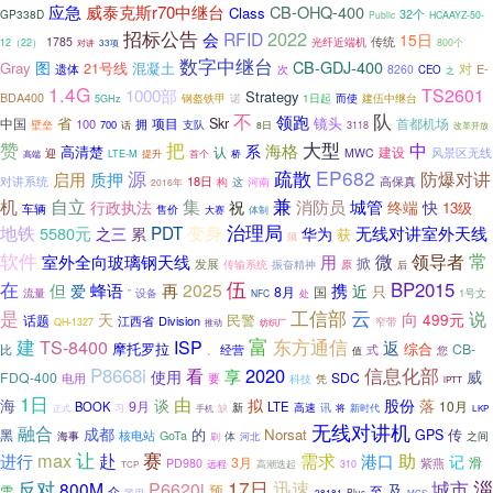
应急
威泰克斯r70中继台
CB-OHQ-400
Class
32个
GP338D
Public
HCAAYZ-50-
招标公告
2022
会
RFID
15日
传统
1785
光纤近端机
12（22）
33项
800个
对讲
数字中继台
CB-GDJ-400
图
Gray
21号线
混凝土
对
遗体
E-
次
8260
CEO
之
1.4G
1000部
TS2601
Strategy
BDA400
诺
1日起
钢盔铁甲
而使
建伍中继台
5GHz
不
队
领跑
省
镜头
中国
项目
Skr
首都机场
100
拥
壁垒
700
支队
话
8日
3118
改革开放
赞
把
大型
中
海格
系
高清楚
认
建设
MWC
风景区无线
迎
首个
桥
LTE-M
提升
高端
疏散
EP682
源
启用
防爆对讲
质押
18日
对讲系统
高保真
构
这
河南
2016年
兼
机
自立
集
行政执法
消防员
城管
终端
祝
快
13级
车辆
售价
体制
大赛
变身
治理局
地铁
PDT
5580元
无线对讲室外天线
之三
累
华为
获
须
软件
领导者
常
微
室外全向玻璃钢天线
用
掀
发展
振奋精神
原
传输系统
后
伍
在
BP2015
但
2025
携
蜂语
再
爱
近
只
8月
国
流量
设备
1号文
”
NFC
处
云
是
工信部
说
向
天
499元
民警
话题
Division
江西省
窄带
QH-1327
推动
纺织厂
建
富
东方通信
TS-8400
ISP
返
摩托罗拉
综合
CB-
比
经营
式
您
值
。
P8668i
2020
信息化部
看
享
使用
威
FDQ-400
SDC
电用
要
凭
科技
iPTT
1日
由
海
谈
拟
股份
落
9月
10月
BOOK
LTE
新
高速
讯
将
正式
习
缺
新时代
手机
LKP
无线对讲机
融合
成都
的
Norsat
传
GPS
黑
核电站
海事
GoTa
之间
体
刷
河北
让
max
赛
需求
助
进行
赴
港口
记
3月
滑
紫燕
PD980
远程
高潮迭起
310
TCP
反对
17日
迅速
城市
淄
800M
P6620i
及
预
雪
至
众
警用
Plus
28181
MCS