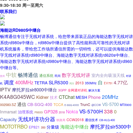
9:30-18:30 周一至周六
联系我们
海能达RD980S中继台
畅博通信专注于无线对讲系统，给您带来原装正品的海能达数字无线对讲
系统rd980s中继台，rd980s中继台提供了高性能和高可靠性的无线对讲
机系统服务，带给您工作场所通信所需的一切特性，还可以提供海能达数
字无线对讲系统rd980中继台、海能达数字无线对讲系统rd620s中继台、
海能达数字无线对讲系统rd980s中继台、海能达数字无线对讲系统rd960
中继台等。
中软
畅博通信
数字无线对讲
室内全向吸顶天线
通信系统
民间
对讲
贵州
调度
自
400MHz
SLR5300
4.77亿
TETRA
2013
350MHz
EV751
机
同方
IPTV
摩托罗拉slr8000中继台
3GPP
全网通对讲机
解决方案
K4A8G045WC
20MHz
CTChat
Kidner
Phone
技术
MESH
通信
VS-5700
CB-SGQ-400
TCCA
TrunC
002583.SZ
MTX900
@CCW
E-SGQ-400D
VS-5700H
338
Nokia
0
GP328
Inmarsat
治理系统
P6600i
2018
无线对讲功分器
Capacity
CCW2018
通信技术
铁路局
CB-HLQ-400
MOTOTRBO
海能达中继台
摩托罗拉slr5300中
分量级
EP821
350