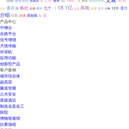
工作
法网
14号
通讯系统
效率
全国对讲机
涉及区
具
商用
厂区
18.1亿
风电
栎社
通讯
七个
《
12月
通过
除
比例
运维
购买
配件
正品
品开
行将
介绍
运
组图
洽谈
双创双
头
产品中心
中继台
合路平台
信号增强
天馈传输
对讲机
应用功能
创新型产品
客户案例
城市综合体
超高层
隧道管廊
公共安全
星级酒店
制造业及化工
医院
博物馆展馆
比赛场馆