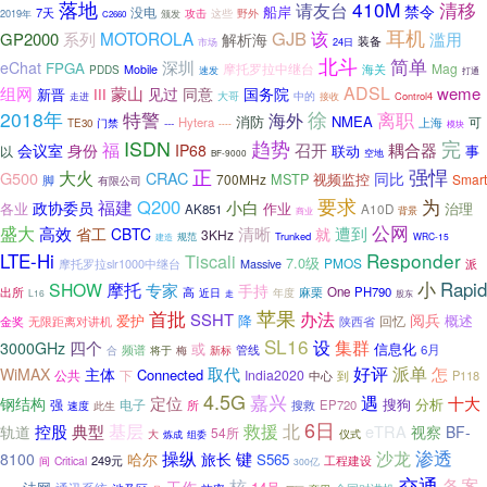
落地
410M
清移
请友台
禁令
船岸
没电
7天
攻击
这些
野外
2019年
颁发
C2660
耳机
GJB
MOTOROLA
该
GP2000
系列
滥用
解析海
装备
市场
24日
北斗
简单
深圳
eChat
FPGA
摩托罗拉中继台
Mag
海关
PDDS
Mobile
速发
打通
蒙山
ADSL
组网
见过
同意
weme
国务院
新晋
III
中的
大哥
Control4
走进
接收
2018年
徐
特警
离职
海外
消防
NMEA
Hytera
上海
可
---
TE30
门禁
----
模块
完
ISDN
趋势
福
召开
耦合器
会议室
身份
IP68
事
联动
以
空地
BF-9000
正
强悍
大火
G500
CRAC
同比
MSTP
视频监控
700MHz
Smart
脚
有限公司
要求
Q200
为
福建
小白
政协委员
各业
作业
治理
AK851
A10D
商业
背景
盛大
公网
高效
清晰
遭到
省工
CBTC
就
3KHz
规范
Trunked
建造
WRC-15
Responder
LTE-Hi
Tiscali
7.0级
PMOS
摩托罗拉slr1000中继台
Massive
派
小
Rapid
SHOW
摩托
专家
手持
高
One
PH790
出所
近日
年度
麻栗
L16
走
股东
苹果
首批
办法
SSHT
阅兵
爱护
降
概述
陕西省
回忆
金奖
无限距离对讲机
SL16
设
集群
四个
3000GHz
或
信息化
管线
6月
频谱
梅
合
将于
新标
好评
取代
派单
怎
主体
WiMAX
Connected
下
India2020
公共
中心
P118
到
4.5G
嘉兴
遇
定位
十大
钢结构
分析
强
电子
搜狗
所
EP720
速度
搜救
此生
6日
基层
救援
北
控股
典型
eTRA
轨道
视察
BF-
54所
仪式
大
组委
炼成
渗透
耐
沙龙
操纵
键
8100
旅长
哈尔
S565
249元
工程建设
Critical
间
300亿
用
交通
核
备案