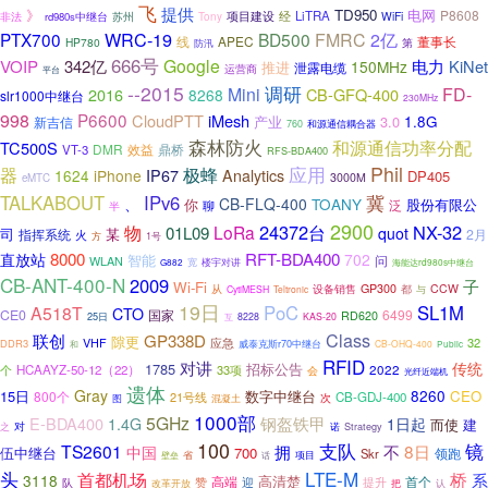
飞
提供
》
TD950
电网
P8608
LiTRA
项目建设
经
WiFi
非法
rd980s中继台
苏州
Tony
WRC-19
PTX700
BD500
FMRC
2亿
APEC
线
董事长
HP780
第
防汛
666号
Google
电力
VOIP
342亿
KiNet
150MHz
推进
泄露电缆
运营商
平台
--2015
调研
Mini
FD-
2016
CB-GFQ-400
8268
slr1000中继台
230MHz
998
P6600
CloudPTT
iMesh
产业
3.0
1.8G
新吉信
和源通信耦合器
760
森林防火
和源通信功率分配
TC500S
DMR
效益
鼎桥
VT-3
RFS-BDA400
Phil
应用
器
极蜂
IP67
1624
iPhone
Analytics
DP405
3000M
eMTC
冀
TALKABOUT
IPv6
、
CB-FLQ-400
TOANY
你
股份有限公
泛
聊
半
2900
24372台
NX-32
物
LoRa
01L09
quot
司
某
指挥系统
2月
火
方
1号
RFT-BDA400
8000
直放站
702
智能
问
WLAN
宽
楼宇对讲
海能达rd980s中继台
G882
CB-ANT-400-N
2009
子
Wi-Fi
GP300
CCW
从
设备销售
都
CytiMESH
Teltronic
与
19日
PoC
SL1M
A518T
CTO
CE0
国家
6499
RD620
25日
互
8228
KAS-20
Class
联创
GP338D
隙更
VHF
应急
32
DDR3
威泰克斯r70中继台
和
CB-OHQ-400
Public
RFID
对讲
传统
1785
招标公告
个
HCAAYZ-50-12（22）
33项
2022
会
光纤近端机
遗体
Gray
8260
15日
数字中继台
CEO
800个
21号线
CB-GDJ-400
次
图
混凝土
1000部
5GHz
E-BDA400
钢盔铁甲
1.4G
1日起
而使
建
之
对
Strategy
诺
100
支队
镜
TS2601
8日
拥
不
中国
伍中继台
700
Skr
领跑
省
项目
壁垒
话
LTE-M
头
首都机场
桥
系
3118
高清楚
高端
首个
迎
队
赞
提升
改革开放
把
认