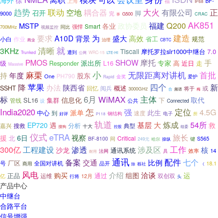
海外
徐
福
BF-
上海
IP68
大火
正
趋势
联动
空地
耦合器
有限公司
召开
脚
9000
完
G500
事
CRAC
AK851
Q200
政协委员
福建
MSTP
各业
Smart
强悍
同比
700MHz
视频监控
建造
要求
为
A10D
盛大
背景
高效
省工
规范
小白
作业
商业
治理
CBTC
就
清晰
3KHz
Tiscali
摩托罗拉slr1000中继台
7.0
遭到
Trunked
公网
WRC-15
LTE-Hi
PMOS
SHOW
摩托
派出所
手
专家
级
Responder
L16
高
近日
走
Massive
小
首批
麻栗
无限距离对讲机
年度
持
股东
PH790
One
金奖
爱护
Rapid
苹果
四个
新
降
办法
陕西省
概述
SSHT
回忆
阅兵
或
将于
3000GHz
合
频谱
梅
6月
标
WiMAX
主体
信息化
取代
SL16
集群
下
管线
公共
设
Connected
怎
定位
India2020
强
4.5G
派单
此生
中心
到
速度
电子
好评
钢结构
所
P118
轨道
炼成
54所
基层
大
EP720
遇
救
分析
搜救
典型
嘉兴
十大
组委
搜狗
控股
仪式
eTRA
旅长
视察
援
6日
北
Critical
间
BF-8100
键
S565
操纵
249元
哈尔
300亿
工作
工程建设
渗透
涉及区
核
沙龙
通讯系统
14
效率
法网
具
耐用
通讯
配件
备案
交通
七个
比例
厂区
全国对讲机
号
品开
18.1
商用
除
栎社
《
风电
介绍
洽谈
运
购买
组图
正品
通过
双创双
亿
运维
行将
12月
头
产品中心
中继台
合路平台
信号增强