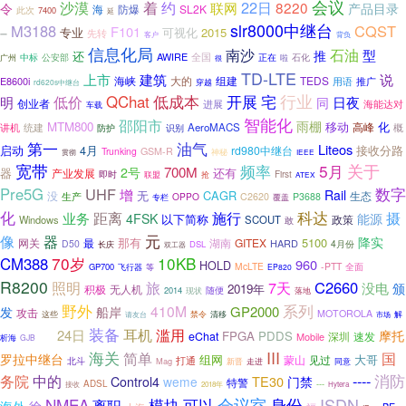
会议
着
22日
沙漠
约
8220
联网
产品目录
令
海
SL2K
防爆
此次
7400
延
slr8000中继台
M3188
CQST
F101
专业
可视化
2015
先转
背负
一
客户
信息化局
南沙
石油
型
推
还
AWIRE
中标
公安部
全国
正在
石化
广州
啦
很
TD-LTE
上市
建筑
说
海峡
大的
组建
TEDS
E8600i
用语
推广
穿越
rd620s中继台
宅
行业
QChat
低成本
开展
低价
明
日夜
同
创业者
进展
海能达对
车载
智能化
邵阳市
雨棚
MTM800
化
移动
高峰
讲机
AeroMACS
概
统建
防护
识别
油气
第一
Liteos
启动
4月
rd980中继台
接收分路
Trunking
GSM-R
神秘
贯彻
IEEE
宽带
5月
关于
频率
700M
2号
还有
器
产业发展
First
即时
联盟
抢
ATEX
Pre5G
UHF
数字
增
Rail
无
CAGR
没
生产
生态
OPPO
C2620
P3688
专栏
覆盖
科达
化
施行
摄
距离
业务
4FSK
能源
以下简称
政策
Windows
SCOUT
敢
元
像
器
降实
那有
5100
网关
最
湖南
GITEX
HARD
D50
4月份
长庆
DSL
双工器
70岁
10KB
CM388
960
HOLD
McLTE
-PTT
GP700
飞行器
全面
等
EP820
R8200
7天
C2660
照明
旅
没电
颁
2019年
积极
无人机
2014
现状
随便
落地
野外
系列
410M
船岸
GP2000
发
攻击
MOTOROLA
解
这些
禁令
清移
市场
请友台
装备
该
耳机
滥用
24日
摩托
FPGA
PDDS
eChat
深圳
Mobile
速发
析海
GJB
海关
III
简单
国
罗拉中继台
组网
见过
大哥
打通
蒙山
北斗
Mag
新晋
同意
走进
中的
----
消防
务院
TE30
门禁
Control4
weme
特警
ADSL
---
接收
2018年
Hytera
ISDN
NMEA
模块
会议室
身份
可以
离职