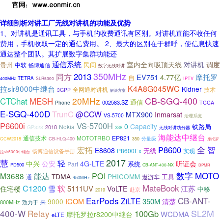
详细剖析对讲工厂无线对讲机的功能及优势
1、对讲机是通讯工具，与手机的收费通讯有区别。对讲机直能不收任何
费用，手机收取一定的通信费用。 2、最大的区别在于群呼，使信息快速
通达整个团队。其扩展数字集群功能还
通信系统
室内全向吸顶天线
对讲机
调度
贵州
中软
民间
畅博通信
数字无线对讲
350MHz
2013
同方
摩托罗
EV751
4.77亿
自
TETRA
IPTV
400MHz
SLR5300
拉slr8000中继台
K4A8G045WC
Kidner
技术
全网通对讲机
3GPP
解决方案
CB-SGQ-400
CTChat
20MHz
MESH
通信
002583.SZ
Phone
TCCA
E-SGQ-400D
TrunC
@CCW
Inmarsat
MTX900
VS-5700
治理系统
P6600i
VS-5700H
0
Capacity
Nokia
铁路局
2018
GP328
338
无线对讲功分器
海能达中继台
通信技术
MOTOTRBO
EP821
CB-HLQ-400
分量级
CCW2018
350
摩托罗
全
宏拓
P8600
智
E8608
无线
P8600Ex
畅博通信设备手册
实现
拉slr5300中继台
2017
慧
轻
中兴
公安
4G-LTE
听证会
系统
Part
PD500
CB-ANT-400-NX
DPMR
数字
MOTO
能达
M3688
POI
TDMA
PHICOMM
通
遨游车
工具
450MHz
C1200
软
MateBook
雪
5111UV
江苏
住宅楼
VoLTE
中移
赴京
2019
EarPods
CB-ANT-
ZiLTE
ICOM
350M
9000
清楚
800MHz
致力于
来
SL2M
400-W
Relay
100Gb
WCDMA
摩托罗拉r8200中继台
eLTE