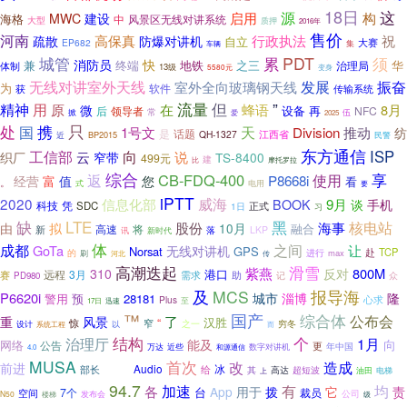
18日
这
源
建设
启用
构
MWC
海格
中
风景区无线对讲系统
大型
质押
2016年
售价
河南
行政执法
祝
高保真
疏散
防爆对讲机
自立
大赛
EP682
车辆
集
城管
PDT
累
须
消防员
快
终端
地铁
之三
华
兼
体制
治理局
13级
变身
5580元
无线对讲室外天线
发展
振奋
室外全向玻璃钢天线
为
获
软件
传输系统
流量
”
精神
用
但
蜂语
原
在
8月
微
设备
再
后
NFC
领导者
常
掀
伍
爱
2025
携
只
处
国
天
1号文
Division
推动
纺
是
话题
QH-1327
江西省
近
BP2015
民警
东方通信
向
ISP
工信部
云
说
织厂
窄带
TS-8400
499元
建
摩托罗拉
比
综合
享
CB-FDQ-400
返
P8668i
使用
经营
富
值
您
看
。
式
电用
要
iPTT
2020
信息化部
威海
9月
BOOK
谈
手机
科技
凭
SDC
1日
正式
习
LTE
缺
黑
股份
海事
核电站
由
拟
10月
融合
高速
将
新
LKP
落
讯
新时代
成都
体
之间
让
GoTa
无线对讲机
Norsat
GPS
赴
TCP
进行
的
max
刷
河北
传
滑雪
高潮迭起
紫燕
800M
310
反对
3月
港口
赛
远程
需求
助
PD980
记
众
及
MCS
报导海
P6620i
城市
淄博
隆
警用
预
28181
Plus
心求
迅速
至
17日
™
国产
综合体
公布会
了
重
风景
汉胜
“
惊
窄
设计
以
之一
穷冬
系统工程
而
结构
个
治理厅
1月
能及
向
网络
公告
更
年中国
数字对讲机
万达
近些
4.0
和源通信
MUSA
首次
改
造成
前进
Audio
冰
部长
599元
给
其
超短波
高达
上
油田
电梯
94.7
加速
有
均
各
App
用于
拨
它
责
台
7个
裁员
空间
公司
N50
楼梯
发布会
级