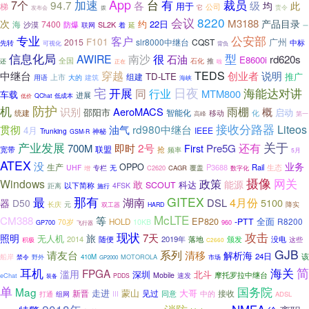
App
加速
台
有
7个
裁员
94.7
各
级
均
此
用于
梯
公司
责令
它
发布会
拨
8220
会议
M3188
次
产品目录
约
22日
海
7400
沙漠
防爆
SL2K
延
联网
着
一
专业
公安部
客户
F101
2015
slr8000中继台
CQST
广州
中标
先转
可视化
背负
型
信息化局
AWIRE
南沙
很
石油
rd620s
E8600i
全国
石化
推
还
正在
啦
穿越
TEDS
中继台
创业者
说明
TD-LTE
推广
组建
用语
上市
大的
建筑
海峡
宅
开展
日夜
行业
海能达对讲
同
MTM800
车载
进展
低价
QChat
低成本
防护
机
雨棚
识别
AeroMACS
概
邵阳市
启动
智能化
统建
化
移动
第一
高峰
接收分路器
rd980中继台
Liteos
贯彻
油气
4月
IEEE
Trunking
神秘
GSM-R
关于
产业发展
2号
还有
700M
即时
Pre5G
First
联盟
宽带
抢
频率
5月
ATEX
没
业务
生产
OPPO
P3688
Rail
UHF
生态
专栏
无
C2620
CAGR
覆盖
增
数字化
摄像
政策
网关
Windows
敢
能源
科达
SCOUT
距离
以下简称
4FSK
施行
那有
GITEX
最
湖南
4月份
DSL
5100
器
D50
长庆
元
降实
双工器
HARD
McLTE
CM388
等
EP820
全面
-PTT
R8200
HOLD
70岁
10KB
960
GP700
飞行器
现状
攻击
7天
照明
旅
无人机
2014
随便
2019年
颁发
没电
落地
这些
积极
C2660
GJB
请友台
系列
清移
解析海
24日
该
船岸
禁令
410M
MOTOROLA
市场
野外
GP2000
简
海关
耳机
FPGA
滥用
深圳
北斗
摩托罗拉中继台
Mobile
速发
eChat
装备
PDDS
单
国务院
Mag
走进
蒙山
大哥
见过
新晋
同意
接收
打通
III
中的
组网
ADSL