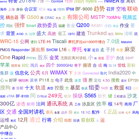
2018年
消防
NMEA
特警
---
离职
徐
Hytera
门禁
TE30
----
Control4
weme
趋势
联动
空地
会议室
BF-9000
召开
IP68
模块
上海
身份
海外
ISDN
福
可以
有限公司
事
G500
MSTP
视频监
完
耦合器
700MHz
正
脚
CRAC
大火
Q200
强悍
政协委员
控
要
作业
各业
AK851
Smart
小白
同比
福建
商业
Trunked
求
盛大
建造
背景
省工
高效
清晰
就
3KHz
A10D
治理
规范
为
CBTC
7.0级
Tiscali
WRC-15
公网
LTE-Hi
摩托罗拉slr1000中继台
遭到
Massive
摩托
麻栗
派出所
L16
走
手持
SHOW
专家
PMOS
Responder
近日
年度
高
One
股东
小
Rapid
金奖
爱护
办法
无限距离对讲机
PH790
首批
SSHT
降
苹果
四个
频谱
新标
阅兵
合
或
梅
管线
回忆
3000GHz
将于
陕西省
SL16
概述
公共
WiMAX
India2020
信息化
集群
6月
下
中
设
主体
Connected
取代
强
P118
此生
所
搜救
心
好评
派单
电子
定位
钢结构
怎
速度
EP720
4.5G
嘉兴
到
组委
搜狗
轨道
基层
救援
十大
控股
分析
大
6日
遇
典型
54所
北
炼成
仪式
间
249元
操纵
S565
沙龙
旅长
键
哈尔
BF-8100
Critical
eTRA
工程建设
视察
300亿
效率
通讯系统
法网
厂
渗透
核
具
涉及区
14号
耐用
商用
工作
交通
全国对讲机
《
区
正品
除
通讯
配件
18.1亿
风电
品开
七个
备案
栎社
比例
通过
12月
行将
介绍
运维
双创双
运
组图
洽谈
购买
头
产品中心
中继台