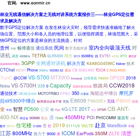
林业无线通信解决方案之无线对讲系统方案报价三——林业GPS定位需
求及解决方
数字GPS定位解决方案 在发生林业火灾时，领导需求快速准确地了解火
场位置、范围大小和各人员的地理位置，以便指挥调度，林场范围大，采
纳GPS定位的方案是林业的主流挑选，针对
室内全向吸顶天线
对
贵州
民间
通信系统
畅博通信
数字无线对讲
中软
讲机
TETRA
同方
SLR5300
EV751
调度
350MHz
自
IPTV
400MHz
2013
摩托罗
4.77亿
3GPP
全网通对讲机
解决方案
K4A8G045WC
技术
Kidner
拉slr8000中继台
CTChat
Phone
CB-SGQ-400
TCCA
MESH
E-SGQ-400D
20MHz
通信
002583.SZ
VS-5700
MTX900
GP328
TrunC
2018
@CCW
治理系统
P6600i
Inmarsat
VS-5700H
Capacity
CCW2018
铁路局
338
Nokia
0
无线对讲功分器
摩托罗
350
海能达中继台
通信技术
MOTOTRBO
EP821
CB-HLQ-400
分量级
E8608
拉slr5300中继台
P8600
P8600Ex
无线
畅博通信设备手册
宏拓
实现
CB-ANT-
全
2017
智慧
PD500
4G-LTE
公安
轻
DPMR
中兴
Part
系统
400-NX
450MHz
通
POI
PHICOMM
遨游车
能达
M3688
TDMA
听证会
工具
住宅楼
2019
赴京
VoLTE
MateBook
雪
5111UV
软
C1200
中移
数字
MOTO
江苏
800MHz
清楚
ICOM
350M
EarPods
ZiLTE
致力于
9000
来