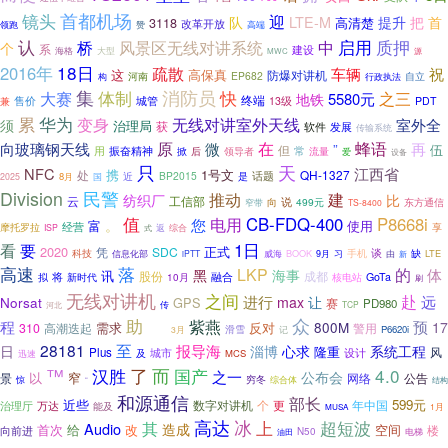
首都机场
镜头
迎
LTE-M
把
队
提升
首
3118
高清楚
改革开放
领跑
赞
高端
认
启用
质押
桥
风景区无线对讲系统
中
个
系
建设
海格
大型
MWC
源
18日
2016年
疏散
车辆
祝
这
高保真
防爆对讲机
EP682
河南
行政执法
自立
构
集
体制
消防员
快
大赛
之三
5580元
地铁
终端
售价
城管
13级
PDT
兼
累
华为
无线对讲室外天线
变身
室外全
须
治理局
获
软件
发展
传输系统
原
在
蜂语
再
向玻璃钢天线
微
”
伍
但
用
常
振奋精神
后
掀
领导者
流量
爱
设备
只
天
江西省
NFC
携
1号文
处
QH-1327
话题
BP2015
8月
国
近
是
2025
Division
民警
推动
建
纺织厂
比
工信部
云
说
499元
东方通信
向
窄带
TS-8400
值
CB-FDQ-400
P8668i
电用
您
。
富
使用
经营
享
摩托罗拉
返
综合
ISP
式
1日
看
要
2020
SDC
正式
凭
谈
科技
信息化部
威海
BOOK
手机
由
缺
LTE
iPTT
9月
习
新
高速
落
的
LKP
黑
体
海事
讯
股份
成都
将
拟
新时代
融合
核电站
GoTa
10月
刷
无线对讲机
之间
赴
进行
远
Norsat
max
让
GPS
赛
PD980
河北
传
TCP
众
助
紫燕
程
预
800M
17
需求
反对
310
高潮迭起
警用
港口
滑雪
P6620i
3月
记
28181
至
报导海
系统工程
日
淄博
心求
隆重
风
Plus
城市
设计
及
MCS
迅速
™
了
而
4.0
汉胜
国产
之一
公布会
以
窄
景
网络
公告
穷冬
惊
综合体
“
结构
和源通信
部长
近些
599元
数字对讲机
个
更
万达
年中国
治理厅
能及
1月
MUSA
高达
冰
超短波
其
上
Audio
造成
给
改
空间
首次
向前进
楼
N50
电梯
油田