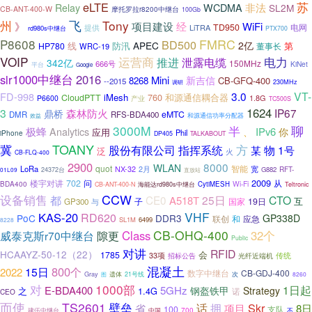
苏
eLTE
非法
WCDMA
Relay
SL2M
CB-ANT-400-W
摩托罗拉r8200中继台
100Gb
飞
州
Tony
》
项目建设
经
WiFi
TD950
电网
提供
LiTRA
rd980s中继台
PTX700
FMRC
P8608
BD500
APEC
2亿
线
防汛
第
HP780
董事长
WRC-19
VOIP
运营商
电力
推进
泄露电缆
342亿
150MHz
666号
KiNet
平台
Google
slr1000中继台
2016
Mini
新吉信
8268
CB-GFQ-400
--2015
230MHz
调研
3.0
VT-
FD-998
iMesh
760
和源通信耦合器
CloudPTT
1.8G
P6600
产业
TC500S
1624
3
IP67
森林防火
鼎桥
eMTC
DMR
RFS-BDA400
效益
和源通信功率分配器
3000M
半
聊
极蜂
IPv6
Analytics
、
你
应用
Phil
iPhone
DP405
TALKABOUT
TOANY
冀
方
股份有限公司
指挥系统
物
1号
某
泛
火
CB-FLQ-400
2900
8000
WLAN
quot
LoRa
NX-32
2月
智能
宽
G882
RFT-
24372台
直放站
01L09
2009
楼宇对讲
702
问
从
Wi-Fi
BDA400
CytiMESH
CB-ANT-400-N
海能达rd980s中继台
Teltronic
CCW
设备销售
都
CE0
25日
CTO
A518T
互
子
国家
19日
GP300
与
VHF
KAS-20
RD620
PoC
DDR3
GP338D
联创
和
应急
SL1M
6499
8228
CB-OHQ-400
隙更
Class
32个
威泰克斯r70中继台
Public
对讲
RFID
HCAAYZ-50-12（22）
会
1785
33项
招标公告
光纤近端机
传统
混凝土
800个
15日
2022
数字中继台
CB-GDJ-400
Gray
遗体
21号线
次
8260
图
对
1000部
1日起
E-BDA400
5GHz
钢盔铁甲
Strategy
之
1.4G
诺
CEO
而使
TS2601
壁垒
话
拥
Skr
项目
省
8日
100
支队
700
建伍中继台
中国
不