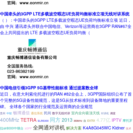
中国牵头的3GPP LTE多载波空暇态UE负荷均衡标准立项无线对讲系统
（ ）：中国牵头的3GPP LTE多载波空暇态UE负荷均衡标准立项 近日，
由 中兴 通讯牵头并联合中国电信、Verizon等运营商在3GPP RAN#67全
会上共同提出的 LTE 多载波空暇态UE负荷均衡（
中国电信引领3GPP 5G基带性能标准 通过提案数全球
近日，在意大利索伦托进行的RAN #82全会上，3GPP国际组织公布了首
个完整的5G设备性能规范，这是5G从技术标准到设备降地的重要里程
碑。 全球各个国家的行业规范及运营商的企业规范
畅博通信
民间
室内全向吸顶天线
贵州
中软
通信系统
数字无线对讲
对讲机
调度
400MHz
同方
TETRA
2013
4.77亿
IPTV
摩托罗
自
EV751
SLR5300
350MHz
全网通对讲机
K4A8G045WC
Kidner
解决方案
拉slr8000中继台
3GPP
技术