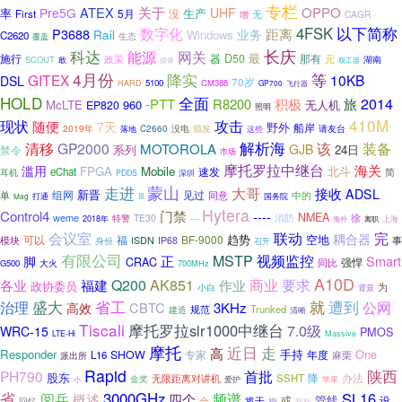
专栏
ATEX
关于
OPPO
Pre5G
UHF
率
生产
5月
没
First
无
增
CAGR
4FSK
以下简称
数字化
P3688
距离
Rail
业务
Windows
C2620
生态
覆盖
长庆
科达
能源
网关
最
施行
器
D50
那有
元
政策
湖南
SCOUT
敢
摄像
双工器
4月份
降实
等
GITEX
10KB
DSL
70岁
5100
CM388
HARD
GP700
飞行器
HOLD
全面
2014
积极
-PTT
R8200
旅
McLTE
960
无人机
EP820
照明
410M
现状
随便
攻击
7天
野外
船岸
2019年
颁发
请友台
C2660
没电
落地
这些
解析海
装备
清移
GP2000
该
MOTOROLA
GJB
系列
24日
禁令
市场
摩托罗拉中继台
海关
滥用
FPGA
Mobile
北斗
eChat
速发
耳机
简
深圳
PDDS
蒙山
走进
大哥
接收
ADSL
新晋
见过
组网
同意
中的
单
打通
III
国务院
Mag
Hytera
Control4
门禁
----
NMEA
weme
消防
特警
TE30
徐
---
上海
2018年
海外
离职
会议室
联动
完
耦合器
趋势
空地
可以
福
BF-9000
模块
ISDN
IP68
事
身份
召开
有限公司
视频监控
MSTP
正
Smart
脚
CRAC
强悍
大火
同比
G500
700MHz
A10D
AK851
各业
Q200
商业
要求
福建
作业
政协委员
小白
为
背景
盛大
就
遭到
治理
省工
公网
CBTC
3KHz
高效
规范
Trunked
建造
清晰
Tiscali
摩托罗拉slr1000中继台
7.0级
WRC-15
PMOS
Massive
LTE-Hi
摩托
近日
走
高
Responder
手持
One
SHOW
年度
L16
专家
麻栗
派出所
Rapid
陕西
PH790
首批
股东
降
办法
无限距离对讲机
SSHT
金奖
爱护
苹果
小
省
3000GHz
频谱
SL16
阅兵
概述
四个
管线
或
设
将于
合
回忆
梅
新标