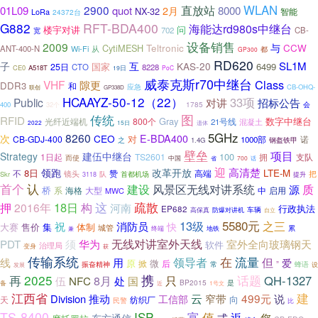
WLAN
2900
直放站
01L09
quot
8000
2月
NX-32
LoRa
智能
24372台
G882
RFT-BDA400
海能达rd980s中继台
楼宇对讲
问
702
CB-
宽
设备销售
2009
Teltronic
与
CytiMESH
CCW
ANT-400-N
Wi-Fi
从
都
GP300
RD620
SL1M
子
互
KAS-20
国家
6499
25日
CTO
8228
CE0
A518T
19日
PoC
威泰克斯r70中继台
Class
VHF
隙更
DDR3
和
应急
CB-OHQ-
联创
GP338D
HCAAYZ-50-12（22）
33项
Public
对讲
招标公告
1785
会
400
32个
图
传统
RFID
Gray
数字中继台
800个
光纤近端机
21号线
混凝土
遗体
2022
15日
5GHz
8260
次
CEO
E-BDA400
对
CB-GDJ-400
诺
1000部
之
1.4G
钢盔铁甲
壁垒
项目
建伍中继台
Strategy
100
1日起
TS2601
拥
支队
而使
中国
700
省
话
迎
高清楚
领跑
改革开放
8日
LTE-M
不
赞
镜头
高端
把
Skr
队
首都机场
提升
3118
首个
认
风景区无线对讲系统
建设
质
源
桥
大型
启用
系
海格
MWC
中
疏散
18日
构
这
押
2016年
河南
行政执法
EP682
车辆
高保真
防爆对讲机
自立
5580元
13级
之三
祝
消防员
快
大赛
售价
集
体制
城管
累
终端
地铁
兼
无线对讲室外天线
PDT
须
华为
室外全向玻璃钢天
软件
治理局
变身
获
传输系统
领导者
在
流量
但
线
用
爱
原
微
掀
后
”
振奋精神
常
蜂语
设
发展
2025
携
话题
再
QH-1327
伍
8月
只
NFC
处
国
BP2015
是
备
1号文
近
江西省
建
推动
云
499元
Division
窄带
说
工信部
向
纺织厂
天
民警
比
。
TS-8400
ISP
值
富
式
返
东方通信
您