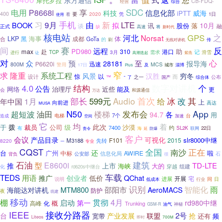
摩托罗拉
CB-FDQ-
经营
综合
SDC
P8668i
电用
享
信息化部
科技
威海
iPTT
400
要
看
2020
凭
1日
使用
习
手机
由
新
LTE
9月
BOOK
拟
10月
讯
落
谈
股份
正式
融
缺
高速
将
新时代
核电站
GPS
之
河北
Norsat
LKP
体
海事
黑
成都
GoTa
合
的
刷
无线对讲机
传
赛
间
反
远程
max
PD980
助
赴
310
港口
TCP
需求
记
滑雪
进行
3月
高潮迭起
紫燕
让
对
心
至
众
预
28181
报导海
P6620i
迅速
800M
警用
MCS
17日
及
城市
淄博
Plus
窄
求
隆重
系统工程
风景
汉胜
穷冬
惊
以
设计
而
公布
™
之一
国产
了
综合体
“
数字对讲机
个
4.0
结构
公告
网络
治理厅
近些
能及
更
会
和源通信
万达
Audio
首次
改
其
部长
599元
冰
1月
给
年中国
上
向前进
高达
MUSA
N50
App
超短波
发布会
油田
楼梯
各
94.7
用
7个
电梯
台
造成
加速
空间
它
均
着
拨
此次
于
裁员
公司
级
沙漠
7400
约
有
SL2K
22日
责令
海
延
联网
防爆
客户
会议
产品目录
可视化
slr8000中继
F101
2015
M3188
先转
8220
专业
一
CQST
正在
全国
南沙
还
台
啦
广州
中标
AWIRE
公安部
信息化局
背负
石
很
石油
建筑
型
E8600i
TD-LTE
推
上市
大的
海峡
穿越
组建
化
rd620s中继台
车载
TEDS
用语
推广
QChat
创业者
低价
宅
进展
开展
同
日
说明
低成本
行业
识别
智能化
雨
MTM800
邵阳市
海能达对讲机
AeroMACS
防护
夜
统建
移动
4月
棚
启动
贯彻
第一
rd980中继
概
高峰
化
Trunking
神秘
GSM-R
油气
IEEE
接收分路器
联盟
2号
台
产业发展
抢
宽带
还有
频
Liteos
即时
700M