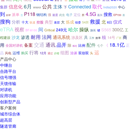
6月
取代
信息化
公共
Connected
主体
集群
下
中心
India2020
WiMAX
到
P118
4.5G
搜救
派单
定位
钢结构
电子
强
速度
此生
所
嘉兴
怎
EP720
遇
好评
搜狗
救援
北
分析
仪式
典型
炼成
大
十大
控股
54所
6日
轨道
基层
组委
eTRA
哈尔
视察
间
操纵
S565
300亿
249元
工
Critical
BF-8100
键
旅长
法网
耐用
核
渗透
通讯系统
具
商
沙龙
涉及区
14号
程建设
工作
厂区
效率
交通
通讯
18.1亿
品开
配件
用
备案
除
《
正
比例
全国对讲机
七个
栎社
运
行将
组图
品
运维
洽谈
双创双
风电
购买
12月
头
通过
介绍
产品中心
中继台
合路平台
信号增强
天馈传输
对讲机
应用功能
创新型产品
客户案例
城市综合体
超高层
隧道管廊