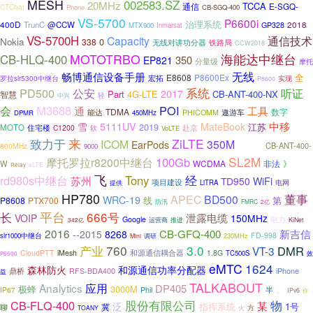
MESH
002583.SZ
20MHz
TCCA
E-SGQ-
通信
CTChat
Phone
CB-SGQ-400
VS-5700
P6600i
400D
治理系统
2018
TrunC
@CCW
GP328
MTX900
Inmarsat
VS-5700H
Capacity
通信技术
Nokia
0
338
无线对讲功分器
铁路局
CCW2018
海能达中继台
MOTOTRBO
CB-HLQ-400
350
EP821
分量级
摩托
无线
畅博通信设备手册
E8608
P8600Ex
全
宏拓
罗拉slr5300中继台
实现
P8600
公安
系统
听证
PD500
2017
Part
4G-LTE
CB-ANT-400-NX
智慧
轻
中兴
会
M3688
POI
通
工具
TDMA
数字
能达
PHICOMM
遨游车
DPMR
450MHz
中移
雪
5111UV
MateBook
2019
江苏
MOTO
住宅楼
赴京
C1200
软
VoLTE
清楚
致力于
来
ZiLTE
ICOM
350M
EarPods
CB-ANT-400-
800MHz
9000
SL2M
100Gb
摩托罗拉r8200中继台
WCDMA
非法
W
》
eLTE
Relay
飞
rd980s中继台
Tony
经
苏州
TD950
WiFi
项目建设
LiTRA
电网
提供
HP780
董事
APEC
BD500
WRC-19
线
P8608
PTX700
第
防汛
FMRC
2亿
平台
666号
长
泄露电缆
VOIP
150MHz
电力
Google
推进
342亿
运营商
KiNet
2016
新吉信
CB-GFQ-400
--2015
8268
FD-998
slr1000中继台
Mini
调研
230MHz
产业
760
3.0
DMR
VT-3
和源通信耦合器
CloudPTT
iMesh
1.8G
TC500S
效
P6600
eMTC
1624
和源通信功率分配器
森林防火
iPhone
鼎桥
RFS-BDA400
益
TALKABOUT
应用
Analytics
DP405
3000M
极蜂
、
Phil
半
IP67
IPv6
你
物
CB-FLQ-400
股份有限公司
某
泛
指挥系统
1号
冀
聊
方
TOANY
火