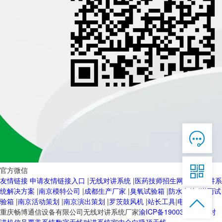

在线客服

7*12 QQ在线，服务咨询

官方微信
友情链接
申请友情链接入口
|
无线对讲系统
|
医药技师招生网
|
无线对讲系
服务热线
统解决方案
|
南京模特公司
|
成都生产厂家
|
臭氧试验箱
|
防水套管
|
淋雨试


恭候聆听，023-86382199手机直接点击
验箱
|
南京活动策划
|
南京演出策划
|
罗茨鼓风机
|
站长工具
|
电动球阀
拨打
重庆畅博通信设备有限公司无线对讲系统厂家
渝ICP备19003103号-2
对