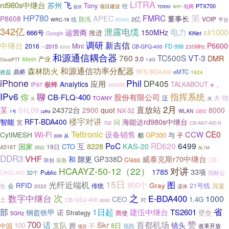
LiTRA
rd980s中继台
飞
苏州
Tony
项目建设
经
PTX700
电网
提供
TD950
WiFi
第
HP780
FMRC
董事长
P8608
APEC
防汛
VOIP
线
2亿
WRC-19
平台
BD500
342亿
泄露电缆
电力
slr1000
运营商
150MHz
666号
推进
Google
KiNet
调研
新吉信
中继台
P6600
2016
Mini
--2015
FD-998
CB-GFQ-400
230MHz
8268
和源通信耦合器
760
TC500S
VT-3
DMR
3.0
产业
iMesh
CloudPTT
1.8G
和源通信功率分配器
森林防火
鼎桥
效益
RFS-BDA400
eMTC
1624
iPhone
Phil
应用
DP405
Analytics
TALKABOUT
、
极蜂
IP67
3000M
半
IPv6
聊
指挥系统
你
CB-FLQ-400
股份有限公司
物
泛
TOANY
方
火
冀
直放站
2月
某
24372台
01L09
2900
quot
8000
NX-32
WLAN
G882
1号
LoRa
楼宇对讲
海能达rd980s中继台
智能
RFT-BDA400
问
宽
CB-ANT-400-N
702
Teltronic
CE0
Wi-Fi
设备销售
CCW
CytiMESH
GP300
与
都
子
从
2009
PoC
RD620
6499
互
8228
国家
KAS-20
CTO
19日
A518T
25日
SL1M
DDR3
VHF
隙更
威泰克斯r70中继台
和
GP338D
Class
CB-
联创
应急
HCAAYZ-50-12（22）
对讲
1785
33项
OHQ-400
32个
Public
招标公
15日
光纤近端机
图
800个
Gray
RFID
21号线
会
传统
混凝
告
2022
遗体
之
数字中继台
次
E-BDA400
1000
CEO
1.4G
土
CB-GDJ-400
对
8260
省
部
1日起
诺
建伍中继台
TS2601
钢盔铁甲
Strategy
壁垒
而使
5GHz
700
赞
话
首都机场
Skr
支队
镜头
100
8日
中国
拥
不
领跑
改革开放
项目