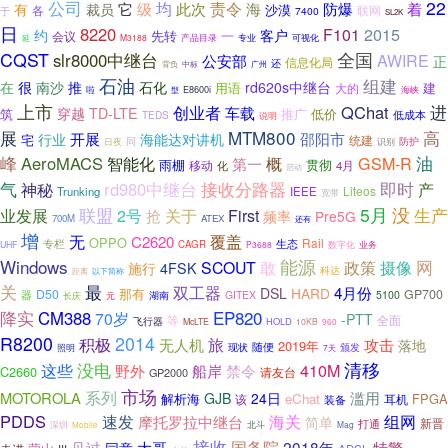
22
公司
责令
均
它
级
此次
海
防爆
着
有
裁员
沙漠
联网
各
于
7400
SL2K
日
8220
2015
F101
约
客户
一
先转
会议
延
M3188
产品目录
专业
可视化
CQST
全国
slr8000中继台
AWIRE
公安部
正
信息化局
还
背负
中标
广州
石油
组建
石化
在
很
南沙
推
rd620s中继台
用语
建
大的
E8600i
啦
海峡
型
上市
QChat
进
创业者
TD-LTE
车载
穿越
筑
推广
低价
低成本
TEDS
说明
MTM800
展
高
邵阳市
开展
行业
海能达对讲机
宅
统建
同
防护
日夜
识别
油
峰
AeroMACS
概
智能化
GSM-R
第一
雨棚
贯彻
移动
4月
化
启动
气
接收分路器
rd980中继台
即时
神秘
产
Liteos
Trunking
IEEE
宽带
5月
没
联盟
关于
生产
业发展
2号
First
抢
频率
Pre5G
700M
ATEX
还有
增
无
覆盖
C2620
OPPO
Rail
专栏
生态
CAGR
业务
UHF
P3688
数字化
Windows
能源
摄像
网
SCOUT
敢
政策
施行
4FSK
科达
距离
以下简称
关
最
双工器
4月份
DSL
HARD
那有
D50
GP700
器
GITEX
5100
长庆
元
湖南
降实
EP820
CM388
70岁
-PTT
等
全面
飞行器
HOLD
McLTE
10KB
960
R8200
2014
旅
积极
无人机
攻击
落地
2019年
随便
颁发
现状
照明
7天
清移
没电
410M
这些
野外
船岸
禁令
C2660
请友台
GP2000
市场
系列
MOTOROLA
滥用
GJB
24日
解析海
eChat
FPGA
该
耳机
装备
PDDS
速发
海关
摩托罗拉中继台
组网
简单
新晋
打通
深圳
北斗
Mag
Mobile
接收
见过
国务院
2018年
大哥
特警