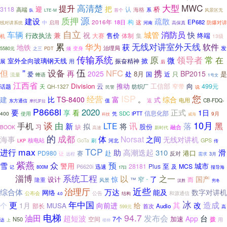
高清楚
大型
MWC
提升
把
迎
桥
3118
认
海格
高端
系
队
首个
风景区无
LTE-M
源
质押
建设
疏散
2016年
构
EP682
启用
18日
这
防爆对讲
中
线对讲系统
河南
高保真
自立
车辆
消防员
城管
快
兼
祝
行政执法
售价
终端
体制
集
大赛
机
13级
累
无线对讲室外天线
华为
软件
获
地铁
变身
治理局
发
5580元
之三
PDT
须
传输系统
原
领导者
常
在
微
掀
室外全向玻璃钢天线
振奋精神
用
展
后
”
设备
伍
但
NFC
携
再
2025
BP2015
处
8月
是
爱
国
近
只
蜂语
流量
1号文
江西省
Division
云
推动
工信部
向
窄带
499元
话题
天
纺织厂
QH-1327
民警
说
您
ISP
经营
。
建
比
TS-8400
富
综合
式
电用
CB-FDQ-
值
返
东方通信
摩托罗拉
P8668i
2020
要
看
正式
享
1日
信息化部
400
使用
SDC
iPTT
9月
凭
科技
威海
谈
10月
手机
由
黑
LTE
讯
落
新
将
拟
股份
习
缺
融合
BOOK
高速
新时代
的
成都
体
Norsat
海事
之间
无线对讲机
核电站
GPS
GoTa
刷
河北
LKP
传
max
TCP
进行
助
高潮迭起
310
滑
赴
港口
PD980
赛
反对
让
远程
需求
3月
紫燕
众
预
雪
城市
警用
至
28181
Plus
MCS
迅速
及
P6620i
800M
报导海
记
17日
淄博
系统工程
以
之一
了
国产
心求
设计
惊
窄
而
™
隆重
风景
“
汉胜
穷冬
近些
治理厅
综合体
万达
能及
数字对讲机
网络
公布会
公告
结构
和源通信
4.0
年中国
冰
更
造成
其
改
个
1月
向前进
给
MUSA
部长
首次
Audio
599元
高
电梯
94.7
油田
发布会
台
超短波
App
加速
空间
7个
拨
N50
用
达
上
楼梯