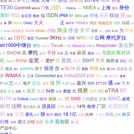
同意
蒙山
走进
III
ADSL
中的
TE30
消防
上海
身份
NMEA
Control4
门禁
----
weme
Hytera
海外
徐
---
ISDN
完
离职
可以
召开
联动
福
IP68
空地
会议室
BF-9000
模块
耦合
趋势
大火
正
脚
福建
有限公司
700MHz
同比
视频监控
G500
强悍
CRAC
器
事
MSTP
各
商业
作业
要求
小白
为
高效
Q200
AK851
背景
政协委员
治理
业
Smart
A10D
盛大
3KHz
公网
摩托罗拉
CBTC
WRC-15
清晰
Trunked
省工
规范
就
建造
slr1000中继台
派出所
Tiscali
Responder
遭到
Massive
7.0级
LTE-Hi
PMOS
摩托
无限距离对讲
SHOW
高
麻栗
手持
走
L16
近日
专家
年度
股东
One
金奖
首批
机
SSHT
苹果
爱护
降
办法
陕西省
阅
PH790
小
回忆
Rapid
合
频谱
管线
或
兵
SL16
将于
公
信息化
概述
3000GHz
设
新标
集群
四个
梅
6月
WiMAX
India2020
Connected
共
中心
主体
好评
钢结构
派单
下
取代
到
所
嘉兴
遇
怎
定位
强
十大
电子
此生
搜狗
EP720
P118
速度
4.5G
分析
搜救
视察
eTRA
BF-
基层
54所
北
救援
6日
炼成
仪式
典型
轨道
大
组委
控股
8100
键
300亿
S565
操纵
哈尔
工程建设
沙龙
渗透
Critical
间
249元
旅长
法网
全国对讲
耐用
涉及区
厂区
14号
商用
工作
通讯系统
具
效率
核
机
交通
除
18.1亿
风电
购买
通讯
比例
备案
栎社
配件
《
运维
品开
正品
七个
双创双
行将
洽谈
通过
介绍
组图
运
头
12月
产品中心