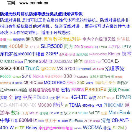
防爆无线对讲机防爆等级分类及使用知识常识
防爆对讲机 是指可以工作在爆炸性气体环境的对讲机。防爆对讲机并非
指自身能反抗爆炸的对讲机， 隧道无线对讲 ，而是指可以在爆炸性气体
环境下工作的对讲机。适用于环境恶劣、
数字无线对讲
室内全向吸顶天线
对讲机
通信系统
民间
贵州
畅博通信
中软
400MHz
SLR5300
同方
4.77亿
IPTV
调度
2013
自
TETRA
350MHz
EV751
技术
3GPP
摩托罗拉slr8000中继台
Kidner
解决方案
全网通对讲机
K4A8G045WC
Phone
E-
通信
TCCA
CTChat
20MHz
002583.SZ
MESH
CB-SGQ-400
TrunC
SGQ-400D
VS-5700
治理系统
@CCW
Inmarsat
MTX900
338
0
Nokia
2018
VS-5700H
P6600i
无线对讲功分器
GP328
Capacity
铁路局
350
MOTOTRBO
摩托罗
海能达中继台
CB-HLQ-400
EP821
分量级
通信技术
CCW2018
P8600Ex
无线
宏拓
E8608
拉slr5300中继台
畅博通信设备手册
P8600
全
DPMR
中兴
PD500
4G-LTE
Part
轻
系统
实现
智慧
2017
公安
听证会
能达
遨
CB-ANT-400-NX
M3688
TDMA
PHICOMM
POI
450MHz
通
游车
数字
MateBook
VoLTE
软
2019
工具
C1200
赴京
MOTO
住宅楼
雪
5111UV
中移
800MHz
清楚
CB-ANT-
致力于
EarPods
江苏
ZiLTE
来
350M
9000
ICOM
WCDMA
400-W
Relay
SL2M
》
eLTE
非法
摩托罗拉r8200中继台
100Gb