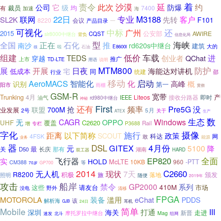
延
着
责令
沙漠
此次
约
公司
它
防爆
级
裁员
均
有
7400
加速
海
联网
22日
专业
M3188
先转
客户
SL2K
F101
8220
会议
产品目录
一
可视化
还
中标
广州
2015
公安部
AWIRE
CQST
slr8000中继台
背负
信息化局
型
海峡
全国
正在
石化
推
南沙
rd620s中继台
建筑
大的
啦
石油
E8600i
很
组建
低价
车载
进
TEDS
创业者
穿越
QChat
推广
上市
TD-LTE
说明
用语
MTM800
防护
展
开展
日夜
海能达对讲机
低成本
宅
同
统建
行业
邵
移动
启动
AeroMACS
智能化
化
高峰
概
识别
第一
阳市
雨棚
贯彻
GSM-R
宽带
Trunking
4月
产
Liteos
接收分路器
IEEE
即时
油气
rd980中继台
神秘
First
还有
频率
没
Pre5G
700M
抢
联盟
业发展
5月
2号
关于
生产
ATEX
数
生态
无
CAGR
Windows
OPPO
UHF
覆盖
C2620
Rail
增
P3688
专栏
摄像
字化
施行
距离
以下简称
政策
SCOUT
科达
4FSK
网
敢
能源
业务
器
4月份
DSL
GITEX
5100
元
降
最
关
长庆
D50
那有
湖南
HARD
双工器
全面
EP820
飞行器
实
HOLD
McLTE
-PTT
10KB
960
CM388
等
GP700
70岁
2014
C2660
无人机
现状
7天
R8200
积极
颁发
旅
落地
照明
随便
2019年
攻击
船岸
禁令
GP2000
系列
410M
这些
请友台
市场
没电
野外
清移
FPGA
滥用
MOTOROLA
装备
eChat
PDDS
解析海
该
GJB
24日
耳机
Mobile
简单
III
打通
深圳
海关
走进
新晋
摩托罗拉中继台
Mag
北斗
组网
速发