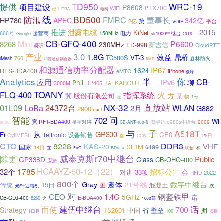
TD950
WRC-19
提供
项目建设
P8608
PTX700
WiFi
经
电网
LiTRA
线
BD500
防汛
FMRC
董事长
342亿
HP780
APEC
2亿
第
平台
VOIP
推进
泄露电缆
--2015
KiNet
运营商
电力
666号
150MHz
Google
slr1000中继台
2016
CB-GFQ-400
Mini
P6600
8268
230MHz
新吉信
FD-998
CloudPTT
调研
产业
3.0
1.8G
效益
鼎桥
TC500S
VT-3
760
iMesh
森林防火
和源通信耦合器
DMR
和源通信功率分配器
IP67
1624
RFS-BDA400
eMTC
iPhone
极蜂
Analytics
半
你
CB-
应用
IPv6
Phil
聊
TALKABOUT
DP405
3000M
、
TOANY
火
FLQ-400
指挥系统
股份有限公司
冀
方
某
物
1号
泛
NX-32
直放站
01L09
LoRa
24372台
WLAN
2月
G882
2900
quot
智能
问
702
Wi-
宽
RFT-BDA400
楼宇对讲
海能达rd980s中继台
2009
8000
CB-ANT-400-N
子
与
A518T
从
GP300
Fi
设备销售
CE0
Teltronic
CytiMESH
25日
都
CCW
CTO
8228
DDR3
KAS-20
VHF
国家
SL1M
6499
19日
和
互
PoC
RD620
联创
威泰克斯r70中继台
隙更
Public
GP338D
Class
CB-OHQ-400
应急
HCAAYZ-50-12（22）
1785
32个
招标公告
会
对讲
33项
2022
RFID
800个
遗体
数字中继台
Gray
21号线
传统
15日
图
混凝土
光纤近端机
次
对
钢盔铁甲
CEO
1.4G
5GHz
诺
CB-GDJ-400
E-BDA400
8260
之
1000部
建伍中继台
而使
700
话
Strategy
省
TS2601
中国
壁垒
拥
100
1日起
项目