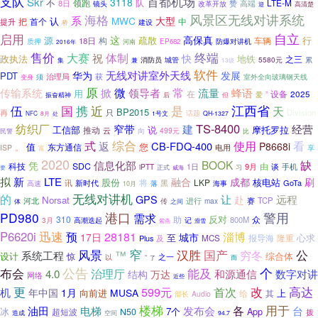
支队
首都机场
Skr
3118
不
领跑
队
LTE-M
8日
高端
镜头
赞
改革开放
高清楚
迎
海格
风景区无线对讲系统
系
MWC
大型
认
把
首个
中
提升
桥
建设
自立
启用
这
高保真
源
行
构
疏散
车辆
18日
质押
防爆对讲机
河南
EP682
2016年
售价
终端
大赛
体制
祝
快
政执法
地铁
之三
消防员
5580元
累
兼
城管
集
13级
软件
无线对讲室外天线
华为
发展
PDT
治理局
获
室外全向玻璃钢天线
须
变身
原
常
微
传输系统
掀
领导者
流量
蜂语
用
在
设备
2025
爱
”
振奋精神
但
后
伍
国
携
近
是
江西省
天
BP2015
只
Division
再
话题
NFC
处
1号文
QH-1327
8月
TS-8400
纺织厂
窄带
建
经营
工信部
说
推动
摩托罗拉
云
499元
民警
向
比
综合
式
使用
看
返
CB-FDQ-400
P8668i
值
您
。
东方通信
电用
ISP
富
享
2020
信息化部
BOOK
缺
凭
SDC
由
科技
9月
谈
手机
iPTT
1日
正式
威海
习
要
拟
新
LTE
刷
融合
成都
股份
核电站
将
LKP
新时代
黑
GoTa
高速
讯
落
海事
10月
无线对讲机
的
GPS
让
远程
赴
Norsat
进行
赛
TCP
河北
max
传
之间
体
警用
PD980
港口
需求
反对
310
助
众
800M
3月
高潮迭起
记
滑雪
紫燕
迅速
P6620i
淄博
预
28181
17日
城市
至
心求
报导海
隆重
Plus
及
MCS
风景
窄
国产
汉胜
公
系统工程
™
穷冬
设计
综合体
惊
之一
以
而
“
了
公告
能及
个
布会
治理厅
和源通信
4.0
结构
数字对讲
万达
网络
近些
更
改
高达
599元
首次
机
年中国
1月
MUSA
向前进
上
给
其
部长
Audio
楼梯
用于
各
台
油田
电梯
发布会
冰
7个
App
超短波
N50
拨
造成
空间
94.7