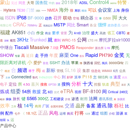
蒙山
2018年
Control4
特警
国务院
大哥
同意
见过
ADSL
-
中的
接收
weme
海外
可以
会议室
Hytera
门禁
身份
NMEA
TE30
----
徐
上海
--
离职
消防
模块
脚
IP68
ISDN
耦合器
BF-9000
召开
联动
大火
福
趋势
完
G500
空地
事
CRAC
Smart
MSTP
同比
强悍
各业
正
有限公司
政协委员
Q200
700MHz
视频监控
福建
AK851
为
小白
省工
作业
要求
治理
盛大
CBTC
背景
高效
商业
A10D
建
就
公网
3KHz
Trunked
摩托罗拉slr1000
遭到
WRC-15
LTE-Hi
造
规范
清晰
Tiscali
Massive
PMOS
中继台
摩托
7.0级
Responder
派出所
L16
金奖
麻栗
Rapid
PH790
SHOW
年度
One
无
走
手持
高
近日
专家
股东
小
限距离对讲机
办法
爱护
SSHT
苹果
四
陕西省
3000GHz
首批
回忆
阅兵
降
合
频谱
梅
新标
SL16
设
集群
个
管线
将于
信息化
6月
公共
WiMAX
概述
或
下
Connected
P118
到
速度
派单
怎
中心
钢结构
好评
强
取代
India2020
此生
主体
分析
十大
典型
搜狗
定位
所
嘉兴
电子
搜救
轨道
控股
4.5G
大
EP720
遇
基层
组委
eTRA
BF-8100
间
炼成
救援
北
54所
6日
视察
Critical
249元
仪式
S565
法网
键
300亿
旅长
渗透
耐用
工程建设
通讯系统
操纵
哈尔
沙龙
涉及区
具
核
通讯
除
效率
14号
交通
栎社
品开
备案
比
商用
厂区
工作
全国对讲机
正品
行将
风电
例
配件
18.1亿
通过
洽谈
组图
《
购买
运维
双
七个
介绍
12月
运
创双
头
产品中心