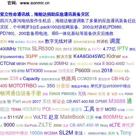
竖立性命通讯线，海能达捐助应急通讯装备灾区
四川九寨沟地动发作生机后，海能达敏捷调集了多量的应急通讯装备赶赴
灾区，个中网罗3台E-pack100自组网装备、200台对讲机(PD980、
PD780)、200套备用电池、IBS一体化基站等装备供灾后挽救
调度
数字无线对讲
对讲机
贵州
中软
通信系统
民间
室内全向吸顶天线
畅博通信
SLR5300
IPTV
400MHz
4.77亿
TETRA
2013
350MHz
同方
EV751
自
摩托
Kidner
K4A8G045WC
3GPP
解决方案
罗拉slr8000中继台
全网通对讲机
技术
CTChat
20MHz
Phone
E-SGQ-400D
MESH
TrunC
CB-SGQ-400
002583.SZ
通信
TCCA
P6600i
2018
MTX900
治理系统
Nokia
VS-5700
Inmarsat
@CCW
GP328
VS-
338
铁路局
Capacity
CB-HLQ-
CCW2018
0
5700H
通信技术
无线对讲功分器
MOTOTRBO
350
400
分量级
摩托罗拉slr5300中继台
海能达中继台
EP821
畅博通信设备手册
无线
E8608
P8600Ex
实现
全
P8600
智慧
宏拓
PD500
中兴
M3688
通
Part
系统
听证会
轻
DPMR
2017
CB-ANT-400-NX
公安
4G-LTE
工具
450MHz
能达
POI
遨游车
数字
MOTO
TDMA
PHICOMM
住宅楼
C1200
赴京
MateBook
800MHz
VoLTE
5111UV
江苏
2019
中移
致力于
雪
软
ZiLTE
9000
eLTE
CB-ANT-400-W
摩托罗
EarPods
350M
ICOM
清楚
Relay
来
SL2M
Tony
100Gb
非法
拉r8200中继台
WCDMA
rd980s中继台
苏州
》
飞