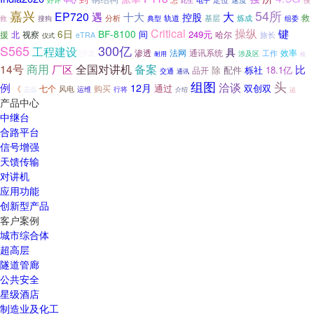
好评
此生
中心
嘉兴
54所
EP720
大
遇
十大
控股
救
分析
轨道
基层
救
炼成
组委
搜狗
典型
操纵
Critical
键
BF-8100
6日
间
249元
援
北
哈尔
视察
旅长
eTRA
仪式
300亿
S565
工程建设
具
渗透
法网
通讯系统
沙龙
工作
效率
涉及区
耐用
核
商用
14号
全国对讲机
备案
厂区
比
配件
栎社
18.1亿
除
品开
交通
通讯
组图
头
洽谈
例
12月
通过
双创双
七个
购买
《
风电
运维
行将
正品
介绍
运
产品中心
中继台
合路平台
信号增强
天馈传输
对讲机
应用功能
创新型产品
客户案例
城市综合体
超高层
隧道管廊
公共安全
星级酒店
制造业及化工