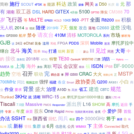
科达
那
施行
政策
网关
元
简称
D50
SCOUT
能源
长庆
最
4FSK
器
敢
摄像
有
双工器
5100
70
GITEX
DSL
湖南
HARD
CM388
降实
4月份
GP700
飞行器
岁
全面
积极
McLTE
960
R8200
等
-PTT
10KB
HOLD
EP820
照明
7天
没电
随便
这些
无人机
2014
颁发
攻击
C2660
2019年
落地
旅
现状
请友台
清移
市场
禁令
410M
MOTOROLA
船岸
系列
GP2000
解析海
野外
GJB
深圳
摩托罗拉中
Mobile
eChat
FPGA
PDDS
24日
滥用
装备
耳机
速发
该
III
北斗
海关
见过
大哥
继台
打通
中
新晋
简单
组网
走进
同意
Mag
蒙山
接收
TE30
weme
的
2018年
消防
特警
门禁
---
国务院
ADSL
Control4
Hytera
----
上海
BF-9000
可以
ISDN
海外
会议室
福
离职
IP68
NMEA
徐
身份
模块
召开
完
趋势
MSTP
空地
CRAC
联动
大火
脚
耦合器
G500
正
事
有限公司
政协委员
小白
700MHz
强悍
Q200
同比
各业
福建
视频监控
AK851
商
Smart
背景
盛大
规范
建造
作业
治理
省工
A10D
要求
CBTC
业
为
高效
3KHz
WRC-15
Trunked
清晰
就
摩托罗拉slr1000中继台
公网
遭到
LTE-Hi
Tiscali
派出所
L16
Massive
高
SHOW
摩托
近日
手
7.0级
PMOS
Responder
One
降
股东
爱护
年度
小
持
Rapid
首批
麻栗
专家
金奖
PH790
无限距离对讲机
走
SSHT
阅兵
办法
将于
陕西省
3000GHz
回忆
四个
合
苹果
概述
频谱
梅
新标
6月
主体
或
下
集群
管线
信息化
公共
取代
设
Connected
WiMAX
SL16
4.5G
India2020
P118
所
派单
到
钢结构
强
怎
电子
定位
速度
搜