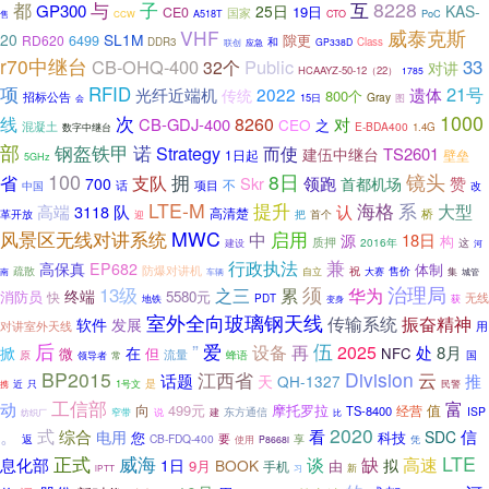
子
8228
都
与
互
GP300
25日
KAS-
19日
CE0
国家
PoC
A518T
CTO
售
CCW
VHF
威泰克斯
20
SL1M
隙更
RD620
6499
和
DDR3
Class
GP338D
联创
应急
r70中继台
CB-OHQ-400
Public
33
32个
对讲
HCAAYZ-50-12（22）
1785
项
RFID
21号
2022
遗体
光纤近端机
传统
800个
招标公告
Gray
15日
会
图
1000
线
次
8260
CB-GDJ-400
对
CEO
之
混凝土
E-BDA400
1.4G
数字中继台
部
钢盔铁甲
诺
Strategy
而使
TS2601
建伍中继台
1日起
壁垒
5GHz
100
8日
镜头
拥
省
支队
Skr
领跑
赞
700
首都机场
话
不
中国
项目
改
LTE-M
提升
海格
系
高端
认
大型
3118
队
高清楚
革开放
桥
把
首个
迎
MWC
启用
风景区无线对讲系统
中
18日
源
构
质押
2016年
这
建设
河
兼
行政执法
高保真
EP682
体制
疏散
防爆对讲机
祝
售价
自立
大赛
南
集
车辆
城管
13级
须
治理局
累
华为
之三
终端
5580元
消防员
快
无线
地铁
PDT
获
变身
室外全向玻璃钢天线
传输系统
振奋精神
软件
发展
对讲室外天线
用
后
”
爱
伍
再
设备
2025
处
8月
掀
在
微
但
NFC
流量
原
领导者
常
蜂语
国
BP2015
Division
云
江西省
话题
推
天
QH-1327
是
1号文
近
只
民警
携
工信部
富
动
向
499元
摩托罗拉
值
经营
TS-8400
东方通信
ISP
纺织厂
窄带
说
建
比
2020
。
式
综合
看
信
电用
SDC
科技
您
返
CB-FDQ-400
要
使用
享
P8668i
凭
正式
LTE
威海
谈
缺
高速
息化部
1日
BOOK
拟
9月
由
手机
习
新
iPTT