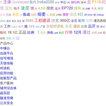
主体
此
India2020
怎
P118
Connected
取代
中心
钢结构
派单
下
到
好评
生
速度
EP720
定位
搜救
强
4.5G
搜狗
电子
十大
嘉兴
典型
所
遇
分析
组委
6日
炼成
仪式
基层
视察
救援
轨道
54所
控股
大
北
间
Critical
eTRA
BF-8100
工程建设
沙龙
300亿
耐用
法网
S565
渗透
通讯系统
249元
旅长
键
哈尔
操纵
全国对讲机
备案
品开
工作
核
通讯
具
14号
交通
除
效率
配件
厂区
涉及区
商用
《
正品
行将
12月
通过
18.1亿
比例
栎社
风电
七个
购买
介绍
双
洽谈
运维
运
创双
头
组图
产品中心
中继台
合路平台
信号增强
天馈传输
对讲机
应用功能
创新型产品
客户案例
城市综合体
超高层
隧道管廊
公共安全