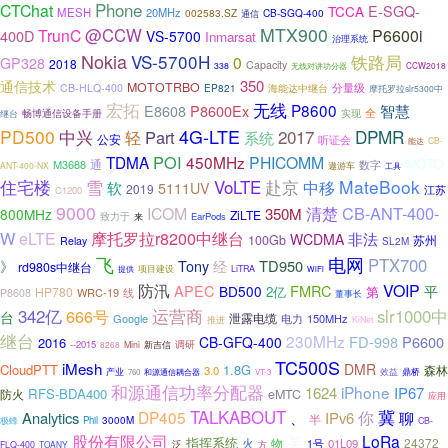
Phone
CTChat
E-SGQ-
TCCA
MESH
20MHz
002583.SZ
CB-SGQ-400
通信
MTX900
@CCW
TrunC
P6600i
400D
VS-5700
Inmarsat
治理系统
Nokia
VS-5700H
铁路局
0
GP328
2018
Capacity
338
CCW2018
无线对讲功分器
通信技术
350
MOTOTRBO
分量级
CB-HLQ-400
海能达中继台
EP821
摩托罗拉slr5300中
宏拓
无线
P8600
E8608
P8600Ex
智慧
畅博通信设备手册
全
实现
继台
4G-LTE
PD500
2017
DPMR
中兴
Part
轻
系统
公安
听证会
CB-
能达
POI
TDMA
450MHz
PHICOMM
MOTO
通
M3688
数字
遨游车
ANT-400-NX
工具
住宅楼
赴京
MateBook
雪
VoLTE
中移
软
5111UV
2019
江苏
C1200
9000
清楚
CB-ANT-400-
ICOM
350M
800MHz
ZiLTE
致力于
EarPods
来
W
摩托罗拉r8200中继台
eLTE
非法
WCDMA
100Gb
苏州
Relay
SL2M
飞
电网
PTX700
Tony
TD950
经
》
rd980s中继台
提供
项目建设
LiTRA
WiFi
防汛
VOIP
APEC
FMRC
BD500
平
2亿
第
HP780
WRC-19
P8608
线
董事长
342亿
666号
运营商
slr1000中
台
Google
泄露电缆
电力
150MHz
推进
KiNet
继台
230MHz
FD-998
P6600
CB-GFQ-400
2016
调研
--2015
8268
Mini
新吉信
TC500S
iMesh
DMR
CloudPTT
1.8G
森林
3.0
鼎桥
产业
效益
760
和源通信耦合器
VT-3
和源通信功率分配器
iPhone
1624
IP67
RFS-BDA400
防火
eMTC
应用
TALKABOUT
你
冀
DP405
Analytics
、
IPv6
聊
半
Phil
3000M
极蜂
CB-
股份有限公司
某
LoRa
指挥系统
火
物
24372
01L09
1号
泛
FLQ-400
TOANY
方