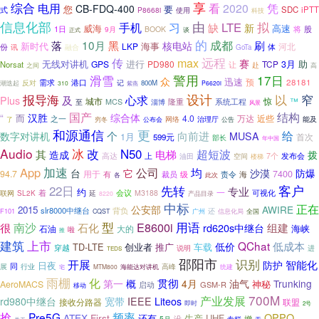
综合
享
电用
看
2020
凭
CB-FDQ-400
您
要
SDC
iPTT
式
P8668i
使用
科技
信息化部
由
拟
LTE
手机
习
缺
新
威海
高速
1日
将
股
9月
BOOK
谈
正式
的
成都
10月
黑
刷
落
核电站
新时代
海事
LKP
份
体
河北
融合
讯
GoTa
传
max
远程
赛
无线对讲机
助
GPS
进行
PD980
TCP
3月
Norsat
让
赴
之间
高
警用
17日
滑雪
众
迅速
预
需求
28181
反对
港口
记
800M
潮迭起
310
P6620i
紫燕
设计
报导海
以
窄
心求
Plus
及
城市
惊
™
隆重
系统工程
MCS
淄博
至
风景
国产
结构
汉胜
“
综合体
而
4.0
万达
之一
近些
能及
了
穷冬
公布会
网络
治理厅
公告
和源通信
更
向前进
给
个
数字对讲机
MUSA
1月
首次
599元
部长
年中国
Audio
冰
改
N50
超短波
其
电梯
造成
拨
高达
发布会
上
7个
油田
空间
楼梯
加速
App
均
公司
台
它
沙漠
防爆
7400
94.7
用于
有
级
海
裁员
责令
各
此次
客户
22日
先转
专业
约
会议
一
可视化
着
延
M3188
联网
SL2K
8220
产品目录
中标
正在
公安部
AWIRE
2015
slr8000中继台
背负
F101
还
信息化局
全国
CQST
广州
型
E8600i
用语
南沙
石化
很
rd620s中继台
组建
石油
大的
海峡
啦
推
上市
建筑
QChat
低成本
低价
TD-LTE
创业者
车载
推广
穿越
说明
进
TEDS
邵阳市
识别
开展
智能化
防护
日夜
同
高峰
展
行业
宅
MTM800
海能达对讲机
统建
雨棚
化
贯彻
第一
概
4月
油气
Trunking
AeroMACS
神秘
启动
GSM-R
移动
700M
产业发展
rd980中继台
宽带
IEEE
Liteos
接收分路器
联盟
即时
2号
抢
Pre5G
频率
OPPO
ATEX
First
生产
UHF
还有
5月
没
增