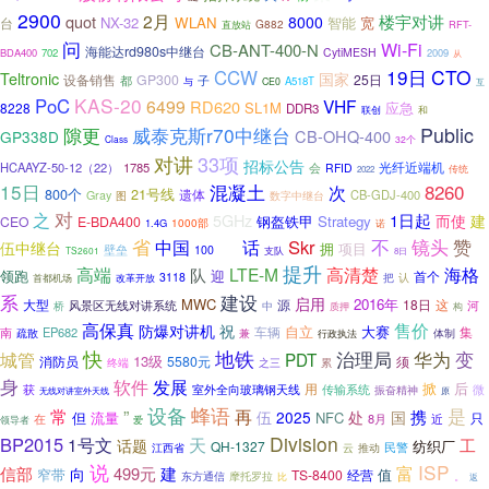
2900
2月
楼宇对讲
quot
8000
NX-32
WLAN
智能
宽
台
G882
直放站
RFT-
问
Wi-Fi
CB-ANT-400-N
海能达rd980s中继台
CytiMESH
BDA400
702
2009
从
19日
CTO
CCW
Teltronic
国家
设备销售
GP300
25日
都
子
与
A518T
CE0
互
KAS-20
PoC
6499
VHF
RD620
SL1M
8228
应急
DDR3
联创
和
Public
隙更
威泰克斯r70中继台
CB-OHQ-400
GP338D
Class
32个
对讲
33项
招标公告
HCAAYZ-50-12（22）
1785
会
光纤近端机
RFID
传统
2022
15日
混凝土
8260
次
21号线
800个
遗体
CB-GDJ-400
Gray
图
数字中继台
对
之
5GHz
1日起
而使
建
钢盔铁甲
Strategy
CEO
E-BDA400
1000部
1.4G
诺
省
不
镜头
赞
话
Skr
中国
伍中继台
拥
项目
壁垒
700
100
TS2601
支队
8日
提升
高端
LTE-M
高清楚
海格
队
领跑
迎
首个
3118
把
认
首都机场
改革开放
系
建设
启用
MWC
2016年
大型
源
18日
这
河
桥
风景区无线对讲系统
中
质押
构
售价
高保真
防爆对讲机
祝
自立
大赛
集
南
EP682
车辆
兼
疏散
行政执法
体制
快
地铁
治理局
城管
华为
变
PDT
13级
消防员
5580元
须
之三
累
终端
身
软件
发展
掀
后
用
获
室外全向玻璃钢天线
传输系统
振奋精神
微
原
无线对讲室外天线
设备
蜂语
是
常
”
再
携
处
国
伍
2025
但
流量
NFC
只
8月
近
在
领导者
爱
Division
BP2015
天
1号文
工
话题
纺织厂
QH-1327
民警
江西省
云
推动
说
ISP
富
信部
499元
建
向
窄带
值
TS-8400
经营
东方通信
。
摩托罗拉
比
返