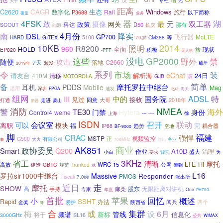
专栏
无
关于
距离
C2620
CAGR
生态
Windows
Rail
施行
数字化
P3688
以下简称
业务
覆盖
器
4FSK
最
湖
敢
双工器
摄像
元
政策
科达
网关
D50
SCOUT
那有
能源
长庆
4月份
南
降实
DSL
飞行器
GP700
McLTE
等
GITEX
5100
CM388
HARD
70岁
10KB
2014
R8200
照明
960
全面
HOLD
积极
现状
EP820
旅
-PTT
无人机
这些
没电
GP2000
禁
攻击
野外
随便
落地
C2660
7天
颁发
2019年
船岸
系列
令
市场
装
eChat
请友台
解析海
24日
410M
清移
该
MOTOROLA
GJB
简单
备
摩托罗拉中继台
耳机
PDDS
Mobile
Mag
滥用
深圳
FPGA
速发
北斗
海关
组网
国务院
ADSL
特
中的
III
见过
接收
同意
大哥
2018年
走进
打通
蒙山
新晋
NMEA
消防
警
海外
TE30
门禁
Hytera
身份
Control4
weme
---
上海
----
徐
ISDN
召开
联动
会议室
可以
模块
离职
福
完
趋势
耦合器
IP68
空地
BF-9000
脚
福建
CRAC
强悍
MSTP
视频监控
正
G500
有限公司
事
大火
700MHz
同比
各业
AK851
商业
政协委员
Q200
Smart
A10D
治理
作业
盛大
小白
要求
为
背景
3KHz
省工
清晰
摩托
LTE-Hi
高效
WRC-15
CBTC
Trunked
公网
建造
规范
遭到
就
L16
罗拉slr1000中继台
Massive
Responder
PMOS
Tiscali
7.0级
派出所
近日
走
摩托
SHOW
股东
无限距离对讲机
高
麻栗
手持
专家
年度
One
PH790
首批
苹果
回忆
概述
小
SSHT
Rapid
办法
阅兵
四个
金奖
爱护
陕西省
降
合
集群
梅
或
6月
设
管线
频谱
新标
信息化
将于
SL16
3000GHz
公共
WiMAX