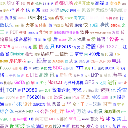
Skr
首都机场
高端
不
改革开放
领跑
高清楚
8日
镜头
支队
3118
赞
迎
队
LTE-
认
大型
首个
风景区无线对讲系统
把
系
海格
MWC
启
桥
建设
中
提升
M
构
疏散
行
18日
这
质押
高保真
防爆对讲机
用
源
车辆
2016年
河南
EP682
自立
地铁
快
政执法
体制
城管
大赛
之
13级
集
兼
终端
消防员
5580元
祝
售价
华为
软件
传
三
PDT
变身
发展
获
无线对讲室外天线
累
治理局
须
室外全向玻璃钢天线
后
”
设备
微
爱
输系统
振奋精神
常
流量
蜂语
原
再
用
掀
但
在
领导者
话题
QH-1327
只
江
2025
国
携
近
BP2015
是
处
1号文
伍
NFC
8月
天
西省
工信部
Division
纺织厂
窄带
推动
499元
建
云
向
TS-
比
说
民警
经营
电用
摩托罗拉
式
8400
。
返
CB-FDQ-400
富
值
您
综合
东方通信
ISP
要
SDC
iPTT
P8668i
凭
习
1日
BOOK
看
2020
科技
威海
正式
9月
使用
享
信息化部
LTE
海事
高速
讯
新时代
谈
LKP
融合
手机
新
股份
缺
拟
由
将
落
黑
成
10月
Norsat
GoTa
GPS
进行
无线对讲机
刷
之间
的
河北
核电站
让
都
体
传
max
赴
TCP
PD980
记
滑雪
高潮迭起
需求
紫燕
助
赛
3月
港口
远程
310
P6620i
迅速
及
报导
至
MCS
Plus
800M
城市
预
众
17日
淄博
警用
28181
反对
心求
™
了
汉胜
国产
海
设计
惊
风景
窄
“
以
穷冬
系统工程
隆重
之一
而
综合体
治理厅
结构
万达
公告
能及
和源通信
网络
公布会
4.0
近些
数字
上
给
599元
冰
向前进
首次
改
其
部长
年中国
1月
更
MUSA
对讲机
个
Audio
超短波
高达
造成
N50
空间
发布会
加速
油田
楼梯
94.7
电梯
7个
App
各