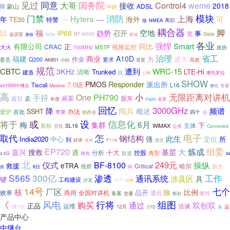
同意
见过
国务院
大哥
Control4
weme
接收
2018
ADSL
III
蒙山
中的
门禁
模块
消防
Hytera
上海
---
可
年
海外
TE30
特警
----
徐
NMEA
离职
耦合器
脚
以
福
空地
IP68
趋势
召开
事
完
BF-9000
会议室
身份
G500
ISDN
联动
各业
强悍
Smart
同比
有限公司
正
CRAC
视频监控
大火
700MHz
MSTP
政协
治理
省工
福建
商业
A10D
盛大
作业
为
Q200
要求
高效
委员
AK851
背景
小白
规范
WRC-15
CBTC
遭到
3KHz
清晰
Trunked
LTE-Hi
建造
就
摩托罗拉
公网
SHOW
Responder
PMOS
派出所
7.0级
Tiscali
L16
专家
slr1000中继台
Massive
摩托
高
无限距离对讲机
One
PH790
小
手持
麻栗
近日
走
股东
金奖
年度
Rapid
回忆
3000GHz
降
阅兵
频谱
概述
SSHT
首批
办法
爱护
合
苹果
四个
陕西省
设
信息化
或
将于
6月
梅
集群
下
主体
WiMAX
新标
SL16
管线
公共
Connected
电子
取代
怎
钢结构
此生
India2020
强
所
中心
定位
到
好评
派单
P118
速度
组委
EP720
大
炼成
搜救
嘉兴
基层
遇
分析
十大
控股
轨道
典型
4.5G
搜狗
54
北
249元
仪式
BF-8100
操纵
eTRA
救援
哈尔
视察
Critical
旅长
间
6日
所
S565
300亿
渗透
通讯系统
工作
涉及区
具
键
工程建设
沙龙
耐用
法网
14号
七个
核
厂区
比例
品开
除
全国对讲机
效率
商用
通讯
备案
交通
配件
栎社
《
风电
行将
组图
购买
通过
双创双
正品
洽谈
运维
18.1亿
12月
头
运
介绍
产品中心
中继台