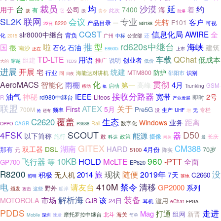
裁员
延
均
沙漠
台
约
用于
7400
海
着
有
公司
它
此次
责令
拨
级
防爆
SL2K
联网
会议
专业
先转
客户
F101
产品目录
一
可视
8220
22日
M3188
CQST
信息化局
AWIRE
全
slr8000中继台
背负
化
公安部
还
2015
广州
中标
rd620s中继台
推
型
海峡
啦
国
很
石油
建筑
石化
南沙
正在
E8600i
上市
车载
TD-LTE
QChat
用语
低成本
创业者
组建
推广
说明
穿越
低价
大的
TEDS
进展
开展
统建
宅
防护
行业
MTM800
邵阳市
识别
海能达对讲机
同
日夜
贯彻
化
AeroMACS
智能化
雨棚
4月
第一
高峰
启动
GSM-
Trunking
移动
概
接收分路器
油气
神秘
宽带
2号
IEEE
rd980中继台
Liteos
即时
R
产业发展
联盟
ATEX
First
关于
5月
Pre5G
700M
生产
频率
UHF
无
专栏
没
增
抢
还有
覆盖
生态
C2620
业务
距离
Windows
数字化
Rail
OPPO
CAGR
P3688
SCOUT
D50
4FSK
能源
器
以下简称
施行
摄像
敢
政策
长庆
科达
最
网关
GITEX
湖南
CM388
HARD
双工器
DSL
那有
4月份
70岁
元
5100
降实
960
10KB
HOLD
McLTE
飞行器
等
-PTT
全面
GP700
EP820
R8200
现状
没
旅
随便
2019年
无人机
2014
积极
7天
C2660
落地
照明
410M
清移
电
禁令
请友台
GP2000
系列
野外
颁发
船岸
攻击
这些
解析海
装备
市场
该
MOTOROLA
24日
滥用
GJB
耳机
eChat
FPGA
PDDS
走进
打通
Mag
组网
新晋
摩托罗拉中继台
北斗
海关
Mobile
深圳
速发
简单