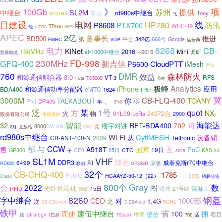
ICOM
清楚
350M
》
项
100Gb
苏州
提供
SL2M
中继台
rd980s中继台
非法
Tony
WCDMA
飞
目建设
电网
HP780
线
防汛
P8608
PTX700
WRC-19
TD950
经
LiTRA
WiFi
APEC
2亿
董事长
推进
BD500
第
平台
342亿
666号
Google
FMRC
运营商
VOIP
电力
8268
CB-
KiNet
150MHz
2016
Mini
slr1000中继台
--2015
调研
泄露电缆
230MHz
FD-998
GFQ-400
新吉信
CloudPTT
P6600
iMesh
产业
760
DMR
效益
森林防火
和源通信耦合器
3.0
RFS-
VT-3
TC500S
1.8G
鼎桥
Analytics
极蜂
iPhone
应用
和源通信功率分配器
BDA400
eMTC
1624
IP67
、
冀
3000M
CB-FLQ-400
TOANY
你
TALKABOUT
聊
Phil
DP405
半
IPv6
泛
某
1号
quot
方
火
NX-
24372台
物
01L09
LoRa
2900
股份有限公司
指挥系统
智能
海能达
32
RFT-BDA400
702
问
楼宇对讲
8000
WLAN
宽
2月
直放站
G882
rd980s中继台
Wi-Fi
CytiMESH
设备销
从
CB-ANT-400-N
2009
Teltronic
与
都
CCW
互
售
A518T
国家
PoC
19日
GP300
CE0
25日
CTO
KAS-20
子
8228
SL1M
VHF
隙更
DDR3
和
威泰克斯r70中继台
6499
应急
RD620
GP338D
联创
32个
CB-OHQ-400
1785
Public
HCAAYZ-50-12（22）
Class
33项
招标公告
对讲
800个
Gray
会
2022
数
图
光纤近端机
混凝土
15日
遗体
21号线
RFID
传统
8260
钢盔
字中继台
1000部
CEO
对
之
1.4G
次
5GHz
CB-GDJ-400
E-BDA400
铁甲
省
建伍中继台
而使
100
拥
壁垒
项目
中国
Strategy
话
诺
1日起
700
TS2601