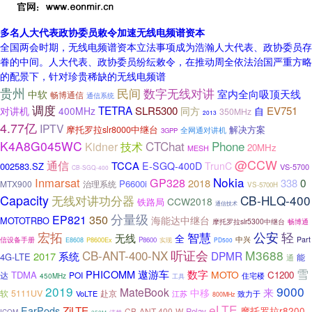
多名人大代表政协委员敕令加速无线电频谱资本
全国两会时期，无线电频谱资本立法事项成为浩瀚人大代表、政协委员存
眷的中间。人大代表、政协委员纷纭敕令，在推动周全依法治国严重方略
的配景下，针对珍贵稀缺的无线电频谱
贵州
民间
数字无线对讲
室内全向吸顶天线
中软
畅博通信
通信系统
调度
TETRA
对讲机
SLR5300
EV751
400MHz
同方
自
350MHz
2013
4.77亿
IPTV
摩托罗拉slr8000中继台
解决方案
全网通对讲机
3GPP
K4A8G045WC
CTChat
Phone
Kidner
技术
20MHz
MESH
@CCW
通信
TCCA
E-SGQ-400D
TrunC
002583.SZ
VS-5700
CB-SGQ-400
Nokia
Inmarsat
GP328
0
2018
338
P6600i
MTX900
治理系统
VS-5700H
Capacity
无线对讲功分器
CB-HLQ-400
CCW2018
铁路局
通信技术
分量级
350
EP821
海能达中继台
MOTOTRBO
摩托罗拉slr5300中继台
畅博通
公安
宏拓
智慧
轻
无线
全
信设备手册
中兴
Part
P8600Ex
P8600
实现
E8608
PD500
CB-ANT-400-NX
听证会
M3688
DPMR
2017
系统
4G-LTE
能
通
雪
PHICOMM
遨游车
数字
MOTO
TDMA
C1200
达
POI
住宅楼
450MHz
工具
2019
9000
MateBook
来
中移
5111UV
赴京
软
VoLTE
江苏
致力于
800MHz
eLTE
ZiLTE
EarPods
摩托罗拉r8200
CB-ANT-400-W
Relay