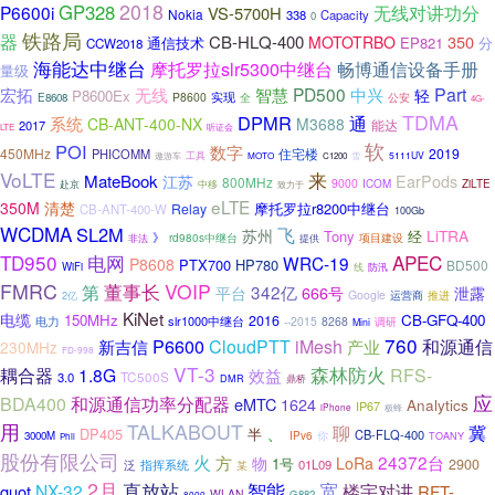
2018
GP328
P6600i
无线对讲功分
VS-5700H
Nokia
338
Capacity
0
铁路局
器
CB-HLQ-400
350
MOTOTRBO
通信技术
EP821
分
CCW2018
海能达中继台
摩托罗拉slr5300中继台
畅博通信设备手册
量级
宏拓
智慧
PD500
Part
无线
中兴
轻
P8600Ex
P8600
实现
全
E8608
公安
4G-
TDMA
DPMR
通
系统
CB-ANT-400-NX
M3688
能达
2017
LTE
听证会
软
POI
数字
450MHz
2019
PHICOMM
住宅楼
遨游车
工具
5111UV
MOTO
C1200
雪
VoLTE
来
MateBook
EarPods
江苏
800MHz
9000
赴京
ICOM
ZiLTE
中移
致力于
eLTE
350M
清楚
摩托罗拉r8200中继台
Relay
CB-ANT-400-W
100Gb
WCDMA
SL2M
飞
苏州
LiTRA
Tony
经
》
rd980s中继台
项目建设
非法
提供
TD950
APEC
电网
WRC-19
P8608
PTX700
HP780
BD500
WiFi
防汛
线
FMRC
董事长
VOIP
第
342亿
平台
666号
泄露
Google
运营商
2亿
推进
KiNet
电缆
150MHz
CB-GFQ-400
2016
电力
slr1000中继台
--2015
8268
调研
Mini
760
P6600
CloudPTT
iMesh
和源通信
新吉信
产业
230MHz
FD-998
VT-3
森林防火
耦合器
1.8G
效益
RFS-
TC500S
3.0
鼎桥
DMR
应
BDA400
和源通信功率分配器
eMTC
1624
Analytics
IP67
iPhone
极蜂
用
TALKABOUT
、
聊
冀
DP405
半
CB-FLQ-400
你
3000M
IPv6
TOANY
Phil
股份有限公司
火
方
24372台
物
LoRa
1号
2900
01L09
泛
指挥系统
某
2月
直放站
智能
宽
NX-32
楼宇对讲
quot
RFT-
WLAN
G882
8000