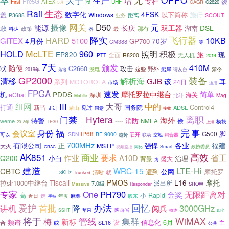
生产
增
专栏
覆
Pre5G
ATEX
没
First
UHF
CAGR
C2620
5月
生态
Rail
数字化
4FSK
盖
施行
Windows
以下简称
距离
P3688
SCOUT
业务
网关
摄像
D50
元
能源
长庆
双工器
DSL
湖南
敢
最
那有
科达
政策
器
降实
飞行器
HARD
10KB
GITEX
5100
4月份
70岁
GP700
CM388
等
McLTE
HOLD
960
照明
积极
EP820
旅
现
全面
-PTT
R8200
无人机
2014
7天
颁发
410M
随便
状
C2660
攻击
没电
野外
这些
船岸
请友台
禁令
2019年
落地
GP2000
装备
清移
解析海
GJB
该
系列
耳
MOTOROLA
24日
市场
滥用
FPGA
速发
PDDS
摩托罗拉中继台
简单
机
eChat
深圳
海关
Mag
北斗
Mobile
组网
III
大哥
中的
打通
Control4
新晋
国务院
ADSL
蒙山
见过
走进
同意
接收
离职
门禁
Hytera
海外
消防
特警
徐
weme
----
NMEA
---
TE30
模块
上海
2018年
完
身份
福
事
会议室
脚
IP68
G500
ISDN
BF-9000
召开
可以
空地
趋势
联动
耦合器
正
700MHz
有限公司
各业
福建
MSTP
强悍
大火
政协委员
同比
Smart
CRAC
视频监控
AK851
商业
高效
要求
省工
作业
A10D
Q200
小白
治理
背景
盛大
为
建造
LTE-Hi
WRC-15
CBTC
规范
遭到
摩托罗
公网
清晰
就
3KHz
Trunked
Tiscali
PMOS
L16
摩托
拉slr1000中继台
派出所
7.0级
Massive
SHOW
Responder
专家
PH790
One
无限距离对
金奖
高
小
Rapid
近日
走
年度
麻栗
股东
手持
爱护
回忆
办法
首批
3000GHz
讲机
降
阅兵
苹果
陕西省
SSHT
概述
四个
将于
管线
集群
WiMAX
梅
新标
信息化
频谱
设
6月
合
或
主
SL16
公共