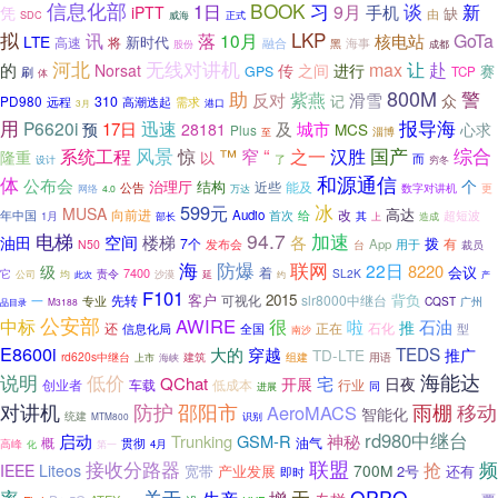
信息化部
BOOK
习
谈
1日
新
9月
手机
凭
iPTT
缺
由
威海
正式
SDC
拟
LKP
落
讯
10月
核电站
GoTa
LTE
新时代
高速
将
融合
黑
海事
股份
成都
无线对讲机
河北
max
让
赴
的
Norsat
传
之间
进行
赛
GPS
TCP
刷
体
800M
助
警
反对
紫燕
滑雪
众
PD980
310
记
远程
需求
高潮迭起
港口
3月
用
报导海
迅速
P6620i
城市
17日
及
预
28181
MCS
心求
Plus
淄博
至
国产
风景
惊
“
之一
综合
系统工程
™
窄
汉胜
隆重
以
而
设计
了
穷冬
和源通信
体
公布会
个
治理厅
结构
近些
能及
公告
数字对讲机
网络
更
4.0
万达
599元
冰
MUSA
高达
改
向前进
Audio
给
超短波
年中国
首次
1月
其
部长
上
造成
94.7
加速
电梯
空间
楼梯
各
油田
拨
7个
发布会
App
用于
有
N50
台
裁员
防爆
海
联网
22日
8220
级
会议
着
7400
责令
SL2K
它
沙漠
延
公司
均
此次
约
产
F101
客户
2015
背负
先转
可视化
slr8000中继台
一
专业
CQST
广州
M3188
品目录
公安部
AWIRE
中标
很
啦
石油
推
还
信息化局
全国
正在
石化
型
南沙
E8600i
TEDS
大的
穿越
TD-LTE
推广
rd620s中继台
建筑
组建
用语
上市
海峡
海能达
说明
低价
QChat
宅
开展
日夜
创业者
行业
车载
低成本
同
进展
对讲机
防护
邵阳市
雨棚
移动
AeroMACS
智能化
统建
识别
MTM800
rd980中继台
启动
Trunking
GSM-R
神秘
油气
概
高峰
贯彻
4月
化
第一
接收分路器
联盟
频
抢
IEEE
Liteos
700M
宽带
产业发展
2号
还有
即时
率
关于
无
OPPO