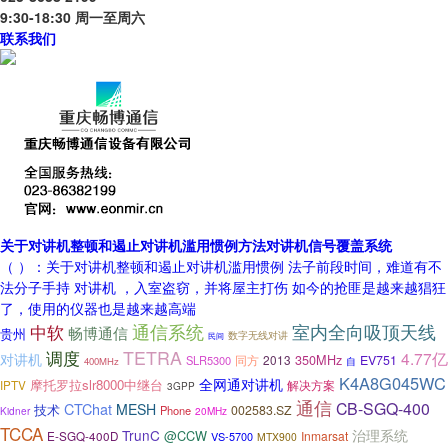
9:30-18:30 周一至周六
联系我们
关于对讲机整顿和遏止对讲机滥用惯例方法对讲机信号覆盖系统
（ ）：关于对讲机整顿和遏止对讲机滥用惯例 法子前段时间，难道有不
法分子手持 对讲机 ，入室盗窃，并将屋主打伤 如今的抢匪是越来越猖狂
了，使用的仪器也是越来越高端
中软
通信系统
室内全向吸顶天线
畅博通信
贵州
数字无线对讲
民间
TETRA
调度
4.77亿
对讲机
350MHz
同方
2013
EV751
SLR5300
自
400MHz
K4A8G045WC
全网通对讲机
摩托罗拉slr8000中继台
解决方案
IPTV
3GPP
通信
CB-SGQ-400
CTChat
MESH
技术
002583.SZ
Phone
Kidner
20MHz
TCCA
TrunC
治理系统
@CCW
E-SGQ-400D
Inmarsat
VS-5700
MTX900