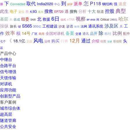
到
怎
下
取代
P118
派单
速度
India2020
钢结构
体
强
Connected
中心
好评
典型
控股
此生
搜救
分析
十大
电子
遇
搜狗
轨道
所
4.5G
定位
EP720
嘉兴
6日
视察
哈尔
北
基层
组委
救援
大
炼成
eTRA
Critical
54所
仪式
间
249元
BF-8100
操纵
涉及区
S565
工
工程建设
旅长
渗透
通讯系统
法网
键
300亿
沙龙
具
耐用
效率
除
比例
核
备案
作
14号
全国对讲机
品开
栎社
配件
通讯
厂区
商用
交通
《
12月
风电
通过
18.1亿
购买
头
行将
介绍
运维
双创双
七个
正品
组图
洽谈
运
产品中心
中继台
合路平台
信号增强
天馈传输
对讲机
应用功能
创新型产品
客户案例
城市综合体
超高层
隧道管廊
公共安全