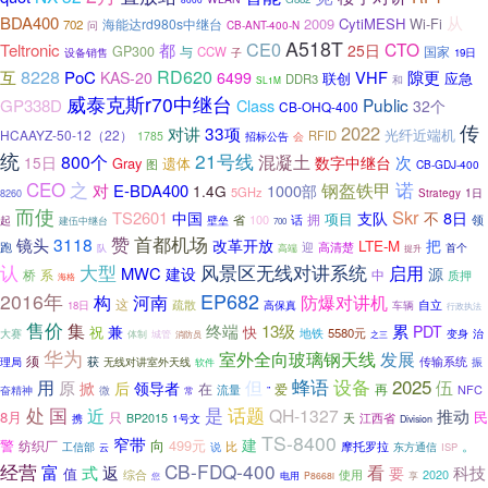
从
BDA400
2009
CytiMESH
Wi-Fi
海能达rd980s中继台
702
问
CB-ANT-400-N
A518T
CE0
CTO
Teltronic
都
25日
GP300
与
CCW
国家
设备销售
子
19日
8228
互
RD620
PoC
VHF
隙更
KAS-20
6499
应急
联创
DDR3
和
SL1M
威泰克斯r70中继台
Public
GP338D
Class
32个
CB-OHQ-400
传
2022
33项
对讲
光纤近端机
HCAAYZ-50-12（22）
RFID
1785
招标公告
会
统
21号线
800个
混凝土
次
15日
数字中继台
Gray
遗体
图
CB-GDJ-400
CEO
之
诺
钢盔铁甲
对
E-BDA400
1000部
1.4G
5GHz
1日
Strategy
8260
而使
Skr
TS2601
8日
中国
支队
不
项目
拥
省
100
领
起
话
壁垒
建伍中继台
700
赞
首都机场
3118
镜头
改革开放
把
LTE-M
跑
高清楚
迎
首个
队
高端
提升
认
大型
风景区无线对讲系统
启用
MWC
建设
源
中
桥
系
质押
海格
EP682
2016年
河南
防爆对讲机
构
这
疏散
自立
18日
高保真
车辆
行政执法
售价
集
兼
终端
13级
累
PDT
祝
快
地铁
5580元
变身
大赛
体制
城管
治
消防员
之三
华为
室外全向玻璃钢天线
发展
须
获
传输系统
振
理局
无线对讲室外天线
软件
蜂语
设备
用
2025
伍
但
原
掀
后
领导者
在
爱
再
流量
NFC
奋精神
微
”
常
处
国
是
话题
近
QH-1327
推动
8月
只
民
天
江西省
携
BP2015
1号文
Division
TS-8400
窄带
建
向
499元
警
纺织厂
。
比
说
摩托罗拉
工信部
东方通信
ISP
云
经营
CB-FDQ-400
富
式
看
返
科技
要
值
使用
2020
综合
电用
P8668i
享
您