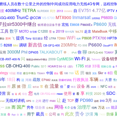
司磨练人员在数十公里之外的控制中间成功应用电力无线4G专网，远程控
4.77亿
EV751
400MHz
TETRA
自
调度
IPTV
同方
2013
SLR5300
350MHz
Inmarsat
TrunC
MTX900
P6600i
SGQ-400D
@CCW
VS-5700
G
治理系统
拉slr5300中继台
P8600
无线
宏拓
E8608
畅博通信设备手册
P8600Ex
工具
数字
中移
2019
MOTO
C1200
赴京
MateBook
VoLTE
雪
5111UV
住宅楼
软
WiFi
经
提供
PTX700
HP78
P8608
飞
Tony
TD950
中继台
苏州
项目建设
LiTRA
电网
新吉信
P6600
230MHz
i
15
调研
8268
Mini
CB-GFQ-400
FD-998
CloudPTT
3000M
聊
Phil
TALKABOUT
你
应用
DP405
半
、
CB-FLQ-400
TOANY
IPv6
Wi-Fi
问
设备销
从
CytiMESH
2009
CB-ANT-400-N
Teltronic
海能达rd980s中继台
ss
CB-OHQ-400
1785
33项
对讲
Public
32个
招标公告
HCAAYZ-50-12（22）
会
话
拥
ategy
省
中国
Skr
8日
而使
建伍中继台
700
项目
1日起
100
TS2601
壁垒
支队
不
6年
车辆
18日
疏散
行政执法
大赛
构
这
河南
售
EP682
防爆对讲机
自立
高保真
微
流量
”
原
后
在
设备
掀
再
用
常
但
NFC
爱
伍
8月
奋精神
蜂语
处
领导者
2025
您
SDC
富
享
经营
使用
科技
2020
看
凭
式
电用
要
返
综合
CB-FDQ-400
值
P8668i
让
PD980
3月
无线对讲机
赴
赛
TCP
进行
max
310
之间
GPS
高
orsat
传
远程
网络
国产
治理厅
而
穷冬
能
之一
综合体
4.0
万达
公告
汉胜
结构
公布会
近些
此次
责令
裁员
沙漠
用于
海
公司
防爆
各
均
加速
级
7400
台
它
App
拨
有