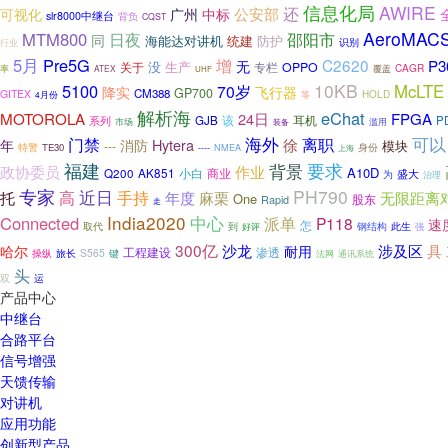
信息化局
AWIRE
还
公安部
可视化
广州
中标
slr8000中继台
背负
CQST
AeroMAC
MTM800
日夜
邵阳市
同
统建
防护
海能达对讲机
识别
行业
5月
Pre5G
增
C2620
P3
无
没
生产
关于
专栏
OPPO
CAGR
率
ATEX
覆盖
UHF
10KB
5100
McLTE
70岁
降实
飞行器
GP700
CM388
GITEX
等
HOLD
4月份
解析海
eChat
MOTOROLA
24日
FPGA
该
耳机
系列
GJB
P
滥用
市场
装备
海外
可以
门禁
离职
Hytera
徐
年
消防
模块
---
特警
身份
TE30
----
NMEA
上海
福建
要求
背景
政协委员
作业
A10D
AK851
商业
Q200
小白
盛大
为
治理
专家
PH790
近日
高
手持
年度
无限距离
托
麻栗
One
股东
Rapid
走
India2020
中心
Connected
派单
P118
速
怎
取代
钢结构
到
此生
强
好评
300亿
沙龙
涉及区
具
哈尔
耐用
渗透
工程建设
操纵
旅长
S565
键
法网
通讯系统
头
双
运
产品中心
中继台
合路平台
信号增强
天馈传输
对讲机
应用功能
创新型产品