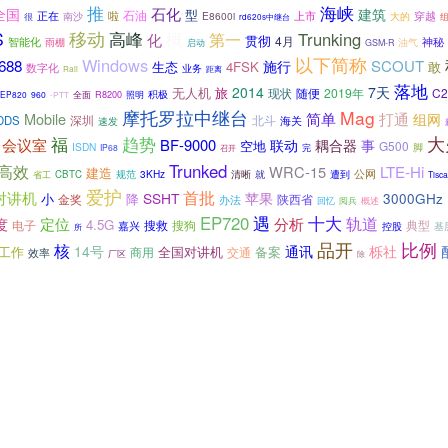
推
海峡
石化
全国
建筑
型
正在
啦
石油
南沙
E8600i
上市
穿越
大的
很
rd620s中继台
S
移动
高峰
概
Trunking
第一
化
贯彻
4月
智能化
神秘
雨棚
油气
启动
GSM-R
以下简称
Windows
688
SCOUT
施行
生态
4FSK
敢
数字化
业务
Rail
距离
落地
2014
7天
无人机
旅
随便
2019年
C2
现状
全面
积极
EP820
960
R8200
照明
-PTT
摩托罗拉中继台
Mag
Mobile
简单
打通
组网
深圳
北斗
DDS
海关
速发
福
趋势
大
会议室
BF-9000
联动
耦合器
事
空地
G500
ISDN
脚
IP68
召开
完
高效
Trunked
WRC-15
LTE-Hi
建造
公网
3KHz
就
遭到
CBTC
规范
清晰
省工
Tisca
爱护
首批
对讲机
苹果
SSHT
3000GHz
小
降
金奖
陕西省
办法
概述
回忆
阅兵
EP720
遇
十大
轨道
定位
分析
度
4.5G
搜救
典型
电子
搜狗
嘉兴
控股
基
所
品开
比例
核
14号
通讯
栎社
工作
全国对讲机
备案
商用
交通
效率
厂区
除