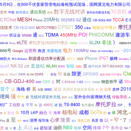
5月9日，在500千伏姜家营变电站春检预试现场，国网冀北电力有限公
对讲机
数字无线对讲
通信系统
贵州
中软
畅博通信
室内全向吸顶天线
民间
MESH
20MHz
CTChat
通信
TCCA
002583.SZ
E-
Phone
CB-SGQ-400
EP821
摩托罗
350
信技术
海能达中继台
CB-HLQ-400
MOTOTRBO
分量级
POI
PHICOMM
通
TDMA
遨游车
450MHz
听证会
M3688
DPMR
能达
非法
eLTE
》
SL2M
摩托罗拉r8200中继台
400-W
rd980s
Relay
100Gb
WCDMA
电力
--20
666号
运营商
150MHz
泄露电缆
推进
Google
KiNet
slr1000中继台
2016
IP67
和源通信功率分配器
iPhone
极蜂
林防火
eMTC
1624
RFS-BDA400
Analytics
quot
NX-32
直放站
智能
宽
WLAN
RFT-BDA400
2月
楼宇对讲
8000
702
G882
Cla
隙更
和
GP338D
6499
应急
DDR3
联创
RD620
SL1M
VHF
威泰克斯r70中继台
KAS-20
CB-GDJ-400
对
诺
Str
钢盔铁甲
CEO
次
之
1.4G
8260
E-BDA400
5GHz
1000部
首个
201
认
海格
桥
系
建设
风景区无线对讲系统
源
质押
启用
MWC
大型
中
须
理局
室外全向玻璃钢天线
华为
无线对讲室外天线
传输系统
获
软件
发展
振
摩托罗拉
TS-8400
织厂
工信部
窄带
499元
比
。
说
云
建
东方通信
ISP
向
GoTa
核电站
河北
成都
10月
融合
体
落
LKP
海事
股份
黑
的
刷
代
N
将
至
窄
心求
隆重
了
以
淄博
报导海
风景
惊
“
及
系统工程
™
Plus
城市
MCS
设计
上
N50
高达
空间
7个
油田
次
超短波
楼梯
发布会
电梯
94.7
改
其
冰
造成