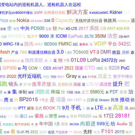
制变电站内的巡检机器人。巡检机器人在远程
解决方案
Kidner
全网通对讲机
技术
摩托罗拉slr8000中继台
3GPP
K4A8G045WC
Nokia
0
Capacity
铁路局
通
无线对讲功分器
P328
338
2018
VS-5700H
CCW2018
全
轻
系统
中兴
PD500
2017
CB-ANT-400-NX
Part
4G-LTE
智慧
实现
公安
清楚
800MHz
9000
来
350M
ICOM
EarPods
致力于
ZiLTE
CB-ANT-
江苏
VOIP
342亿
防汛
FMRC
平台
0
WRC-19
BD500
2亿
APEC
第
董事长
线
Mesh
3.0
DMR
TC500S
VT-3
760
效益
和源通信耦合器
鼎桥
产业
森
1.8G
01L09
冀
LoRa
指挥系统
物
24372台
火
1号
某
方
2900
股份有限公司
泛
与
售
CTO
8228
GP300
25日
PoC
国家
CCW
CE0
A518T
19日
互
子
都
光纤近端机
Gray
混凝土
2022
数字中继台
传统
RFID
15日
800个
图
遗体
21号线
领跑
提升
把
镜头
改革开放
队
LTE-M
高清楚
3118
首都机场
高端
迎
赞
集
消防员
治
体制
终端
5580元
PDT
快
变身
价
之三
兼
13级
累
城管
地铁
祝
BP2015
是
携
话题
推动
纺
近
1号文
QH-1327
江西省
民警
只
国
Division
天
手机
高速
习
9月
LTE
BOOK
iPTT
威海
讯
正式
由
拟
信息化部
1日
谈
缺
新时
新
28181
17日
紫燕
滑雪
P6620i
港口
助
预
警用
潮迭起
需求
反对
记
800M
众
迅速
向前进
599元
给
年中国
及
Audio
首
1月
部长
更
MUSA
数字对讲机
和源通信
个
F101
延
着
先转
2015
约
22日
一
SL2K
8220
会议
专业
产品目录
客户
联网
M3188