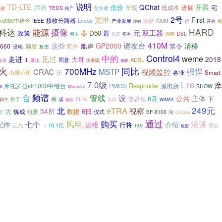
说明
TD-LTE
QChat
开展
用语
低价
车载
低成本
宅
TEDS
进展
创业者
组建
推广
2号
宽带
First
接收分路器
Liteos
rd980中继台
IEEE
产业发展
联盟
700M
抢
频
还有
即时
科达
摄像
HARD
能源
元
双工器
政策
器
D50
最
DSL
长庆
那有
湖南
网关
410M
请友台
这些
GP2000
清移
船岸
禁令
660
颁发
野外
没电
攻击
Control4
中的
weme
见过
走进
2018
大哥
同意
ADSL
III
新晋
蒙山
国务院
接收
火
700MHz
同比
MSTP
强悍
CRAC
视频监控
正
各业
有限公司
Smart
7.0级
L16
摩
摩托罗拉slr1000中继台
PMOS
Responder
派出所
SHOW
Massive
li
合
频谱
管线
设
公共
主体
6月
梅
信息化
下
将于
SL16
或
四个
集群
WiMAX
新标
249元
北
eTRA
视察
54所
大
6日
救援
炼成
组委
仪式
层
BF-8100
间
Critical
通过
风电
购买
洽谈
配件
七个
运维
介绍
行将
正品
18.1亿
双创
《
组图
12月