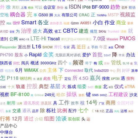
ISDN
外
趋势
徐
BF-9000
会议室
IP68
离职
可以
联动
身份
上海
召开
模块
福
耦合器
完
视频监
空地
正
G500
有限公司
MSTP
CRAC
事
脚
大火
700MHz
控
Smart
各业
小白
作业
商业
强悍
AK851
福建
Q200
政协委员
要求
同比
CBTC
就
治理
高效
建造
盛大
为
省工
规范
A10D
3KHz
Trunked
清晰
背景
LTE-Hi
PMOS
7.0级
公网
Tiscali
遭到
Massive
摩托罗拉slr1000中继台
WRC-15
L16
One
近日
派出所
高
摩托
年度
Responder
专家
SHOW
手持
走
麻栗
金奖
首批
降
Rapid
办法
PH790
股东
爱护
无限距离对讲机
小
苹果
SSHT
频谱
管线
四个
或
概述
陕西省
阅兵
3000GHz
将于
集
回忆
梅
SL16
合
新标
设
6月
主体
下
WiMAX
取代
到
好评
群
Connected
India2020
派单
公共
信息化
中心
电子
嘉兴
怎
所
P118
4.5G
遇
钢结构
搜救
搜狗
此生
定位
EP720
强
速度
控股
基层
典型
组委
仪式
轨道
大
炼成
北
eTRA
十大
分析
救援
54所
6日
操纵
BF-8100
键
工程建设
视察
哈尔
249元
沙龙
旅长
Critical
S565
300亿
间
工作
14号
商用
具
核
耐用
全国对讲
通讯系统
涉及区
效率
法网
厂区
渗透
除
七个
栎社
比例
机
交通
通讯
配件
《
正品
运维
品开
18.1亿
备案
风电
购买
洽谈
行将
组图
12月
通过
介绍
双创双
头
运
产品中心
中继台