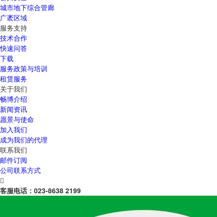
城市地下综合管廊
广袤区域
服务支持
技术合作
快速问答
下载
服务政策与培训
租赁服务
关于我们
畅博介绍
新闻资讯
愿景与使命
加入我们
成为我们的代理
联系我们
邮件订阅
公司联系方式

客服电话：
023-8638 2199