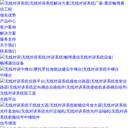
领先优势
产品中心
客户案例
解决方案
服务支持
关于我们
联系我们
畅博通信设备
中继台
合路平台
信号增强